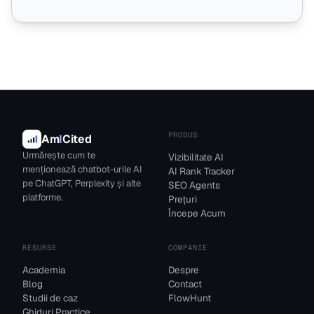
PRODUS
Am
I
Cited
Urmărește cum te
Vizibilitate AI
menționează chatbot-urile AI
AI Rank Tracker
pe ChatGPT, Perplexity și alte
SEO Agents
platforme.
Prețuri
Începe Acum
RESURSE
COMPANIE
Academia
Despre
Blog
Contact
Studii de caz
FlowHunt
Ghiduri Practice