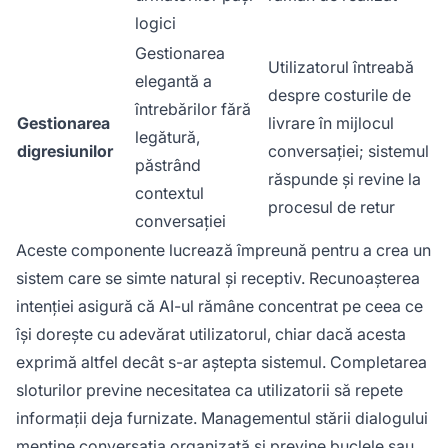
logici
Gestionarea
Utilizatorul întreabă
elegantă a
despre costurile de
întrebărilor fără
Gestionarea
livrare în mijlocul
legătură,
digresiunilor
conversației; sistemul
păstrând
răspunde și revine la
contextul
procesul de retur
conversației
Aceste componente lucrează împreună pentru a crea un
sistem care se simte natural și receptiv. Recunoașterea
intenției asigură că AI-ul rămâne concentrat pe ceea ce
își dorește cu adevărat utilizatorul, chiar dacă acesta
exprimă altfel decât s-ar aștepta sistemul. Completarea
sloturilor previne necesitatea ca utilizatorii să repete
informații deja furnizate. Managementul stării dialogului
menține conversația organizată și previne buclele sau