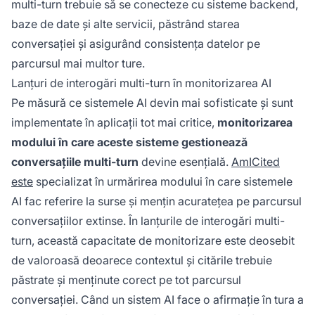
multi-turn trebuie să se conecteze cu sisteme backend,
baze de date și alte servicii, păstrând starea
conversației și asigurând consistența datelor pe
parcursul mai multor ture.
Lanțuri de interogări multi-turn în monitorizarea AI
Pe măsură ce sistemele AI devin mai sofisticate și sunt
implementate în aplicații tot mai critice,
monitorizarea
modului în care aceste sisteme gestionează
conversațiile multi-turn
devine esențială.
AmICited
este
specializat în urmărirea modului în care sistemele
AI fac referire la surse și mențin acuratețea pe parcursul
conversațiilor extinse. În lanțurile de interogări multi-
turn, această capacitate de monitorizare este deosebit
de valoroasă deoarece contextul și citările trebuie
păstrate și menținute corect pe tot parcursul
conversației. Când un sistem AI face o afirmație în tura a