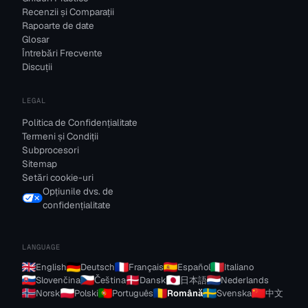
Recenzii și Comparații
Rapoarte de date
Glosar
Întrebări Frecvente
Discuții
LEGAL
Politica de Confidențialitate
Termeni și Condiții
Subprocesori
Sitemap
Setări cookie-uri
Opțiunile dvs. de
confidențialitate
LANGUAGE
English
Deutsch
Français
Español
Italiano
Slovenčina
Čeština
Dansk
日本語
Nederlands
Norsk
Polski
Português
Română
Svenska
中文