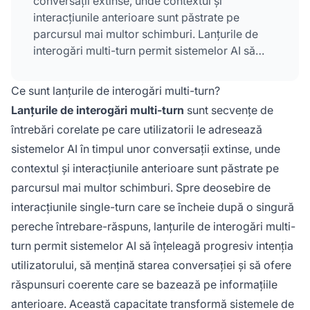
conversații extinse, unde contextul și
interacțiunile anterioare sunt păstrate pe
parcursul mai multor schimburi. Lanțurile de
interogări multi-turn permit sistemelor AI să
înțeleagă progresiv intenția utilizatorului, să
mențină starea conversației și să ofere
Ce sunt lanțurile de interogări multi-turn?
răspunsuri coerente care se bazează pe
Lanțurile de interogări multi-turn
sunt secvențe de
informațiile anterioare.
întrebări corelate pe care utilizatorii le adresează
sistemelor AI în timpul unor conversații extinse, unde
contextul și interacțiunile anterioare sunt păstrate pe
parcursul mai multor schimburi. Spre deosebire de
interacțiunile single-turn care se încheie după o singură
pereche întrebare-răspuns, lanțurile de interogări multi-
turn permit sistemelor AI să înțeleagă progresiv intenția
utilizatorului, să mențină starea conversației și să ofere
răspunsuri coerente care se bazează pe informațiile
anterioare. Această capacitate transformă sistemele de