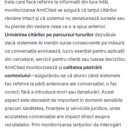
treia care face referire la informații din tura întâi,
monitorizarea AmICited se asigură că lanțul citărilor
rămâne intact și că sistemul nu denaturează sursele sau
nu pierde din vedere ceea ce s-a spus anterior.
Urmărirea citărilor pe parcursul tururilor
dezvăluie
dacă sistemele AI mențin surse consecvente pe măsură
ce conversația evoluează, lucru esențial pentru aplicații
din cercetare, servicii pentru clienți sau luarea deciziilor.
AmICited monitorizează și
calitatea păstrării
contextului
—asigurându-se că atunci când sistemele
fac referire la părți anterioare ale conversației, o fac
corect, fără a introduce erori sau denaturări. Acest
aspect este deosebit de important în domenii sensibile
precum sănătatea, finanțele și serviciile juridice, unde
acuratețea conversației are impact direct asupra
rezultatelor. Prin monitorizarea lanțurilor de interogări