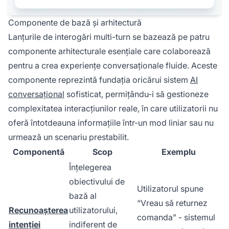
Componente de bază și arhitectură
Lanțurile de interogări multi-turn se bazează pe patru
componente arhitecturale esențiale care colaborează
pentru a crea experiențe conversaționale fluide. Aceste
componente reprezintă fundația oricărui sistem
AI
conversațional
sofisticat, permițându-i să gestioneze
complexitatea interacțiunilor reale, în care utilizatorii nu
oferă întotdeauna informațiile într-un mod liniar sau nu
urmează un scenariu prestabilit.
Componentă
Scop
Exemplu
Înțelegerea
obiectivului de
Utilizatorul spune
bază al
“Vreau să returnez
Recunoașterea
utilizatorului,
comanda” - sistemul
intenției
indiferent de