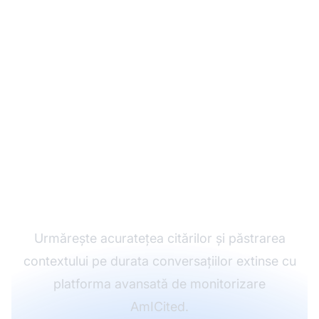
Monitorizează modul în
care sistemele AI
gestionează
conversațiile multi-turn
Urmărește acuratețea citărilor și păstrarea
contextului pe durata conversațiilor extinse cu
platforma avansată de monitorizare
AmICited.