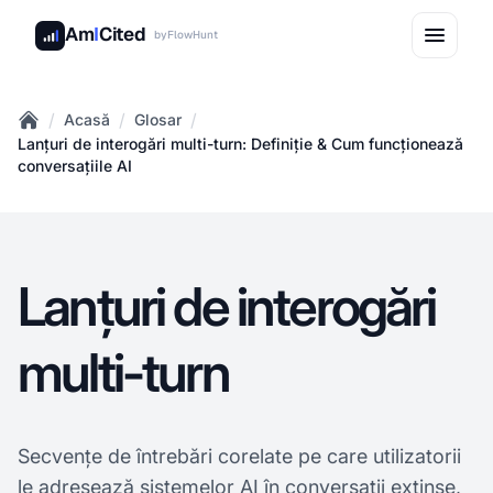
Am
I
Cited
by
FlowHunt
/
/
/
Acasă
Glosar
Home
Lanțuri de interogări multi-turn: Definiție & Cum funcționează
conversațiile AI
Lanțuri de interogări
multi-turn
Secvențe de întrebări corelate pe care utilizatorii
le adresează sistemelor AI în conversații extinse,