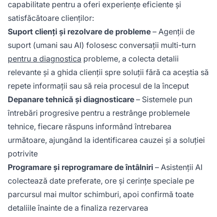
capabilitate pentru a oferi experiențe eficiente și
satisfăcătoare clienților:
Suport clienți și rezolvare de probleme
– Agenții de
suport (umani sau AI) folosesc conversații multi-turn
pentru a diagnostica
probleme, a colecta detalii
relevante și a ghida clienții spre soluții fără ca aceștia să
repete informații sau să reia procesul de la început
Depanare tehnică și diagnosticare
– Sistemele pun
întrebări progresive pentru a restrânge problemele
tehnice, fiecare răspuns informând întrebarea
următoare, ajungând la identificarea cauzei și a soluției
potrivite
Programare și reprogramare de întâlniri
– Asistenții AI
colectează date preferate, ore și cerințe speciale pe
parcursul mai multor schimburi, apoi confirmă toate
detaliile înainte de a finaliza rezervarea