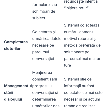
recunoaște intenția
formulare sau
“inițiere retur”
schimbări de
subiect
Sistemul colectează
Colectarea și
numărul comenzii,
urmărirea datelor
motivul returului și
Completarea
necesare pe
metoda preferată de
sloturilor
parcursul
soluționare pe
conversației
parcursul mai multor
ture
Menținerea
conștientizării
Sistemul știe ce
Managementul
progresului
informații au fost
stării
conversației și
colectate, ce mai este
dialogului
determinarea
necesar și ce acțiuni
următorilor pași
rămân de realizat