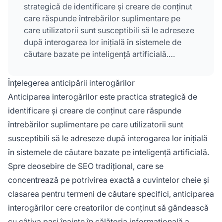
strategică de identificare și creare de conținut
care răspunde întrebărilor suplimentare pe
care utilizatorii sunt susceptibili să le adreseze
după interogarea lor inițială în sistemele de
căutare bazate pe inteligență artificială.
Această abordare este esențială pentru
căutarea AI deoarece modelele moderne de
Înțelegerea anticipării interogărilor
limbaj nu răspund doar la întrebarea imediată—
Anticiparea interogărilor este practica strategică de
ci anticipează ce vor dori utilizatorii să afle în
identificare și creare de conținut care răspunde
continuare și aduc proactiv conținut relevant.
întrebărilor suplimentare pe care utilizatorii sunt
susceptibili să le adreseze după interogarea lor inițială
în sistemele de căutare bazate pe inteligență artificială.
Spre deosebire de SEO tradițional, care se
concentrează pe potrivirea exactă a cuvintelor cheie și
clasarea pentru termeni de căutare specifici, anticiparea
interogărilor cere creatorilor de conținut să gândească
cu câțiva pași înainte în călătoria informațională a