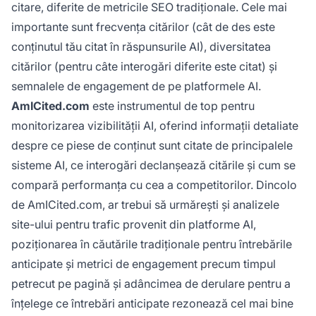
citare, diferite de metricile SEO tradiționale. Cele mai
importante sunt frecvența citărilor (cât de des este
conținutul tău citat în răspunsurile AI), diversitatea
citărilor (pentru câte interogări diferite este citat) și
semnalele de engagement de pe platformele AI.
AmICited.com
este instrumentul de top pentru
monitorizarea vizibilității AI, oferind informații detaliate
despre ce piese de conținut sunt citate de principalele
sisteme AI, ce interogări declanșează citările și cum se
compară performanța cu cea a competitorilor. Dincolo
de AmICited.com, ar trebui să urmărești și analizele
site-ului pentru trafic provenit din platforme AI,
poziționarea în căutările tradiționale pentru întrebările
anticipate și metrici de engagement precum timpul
petrecut pe pagină și adâncimea de derulare pentru a
înțelege ce întrebări anticipate rezonează cel mai bine