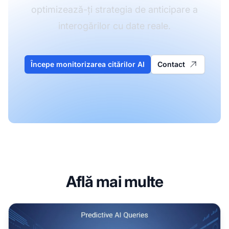
optimizează-ți strategia de anticipare a
interogărilor cu date reale.
Începe monitorizarea citărilor AI
Contact
Află mai multe
Interogări AI Predictive