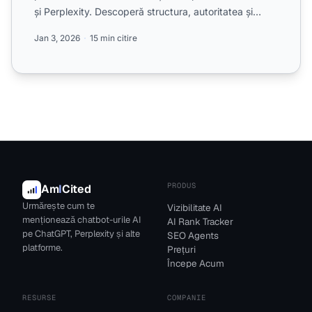
și Perplexity. Descoperă structura, autoritatea și
strateg...
Jan 3, 2026
15 min citire
PRODUS
Am
I
Cited
Urmărește cum te
Vizibilitate AI
menționează chatbot-urile AI
AI Rank Tracker
pe ChatGPT, Perplexity și alte
SEO Agents
platforme.
Prețuri
Începe Acum
RESURSE
COMPANIE