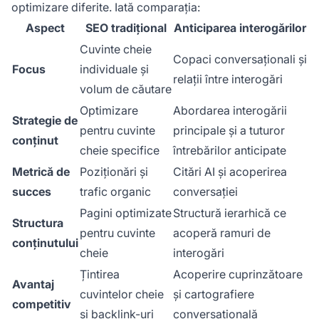
optimizare diferite. Iată comparația:
Aspect
SEO tradițional
Anticiparea interogărilor
Cuvinte cheie
Copaci conversaționali și
Focus
individuale și
relații între interogări
volum de căutare
Optimizare
Abordarea interogării
Strategie de
pentru cuvinte
principale și a tuturor
conținut
cheie specifice
întrebărilor anticipate
Metrică de
Poziționări și
Citări AI și acoperirea
succes
trafic organic
conversației
Pagini optimizate
Structură ierarhică ce
Structura
pentru cuvinte
acoperă ramuri de
conținutului
cheie
interogări
Țintirea
Acoperire cuprinzătoare
Avantaj
cuvintelor cheie
și cartografiere
competitiv
și backlink-uri
conversațională