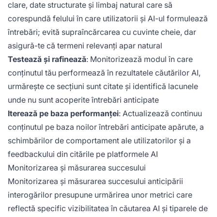
clare, date structurate și limbaj natural care să
corespundă felului în care utilizatorii și AI-ul formulează
întrebări; evită supraîncărcarea cu cuvinte cheie, dar
asigură-te că termeni relevanți apar natural
Testează și rafinează
: Monitorizează modul în care
conținutul tău performează în rezultatele căutărilor AI,
urmărește ce secțiuni sunt citate și identifică lacunele
unde nu sunt acoperite întrebări anticipate
Iterează pe baza performanței
: Actualizează continuu
conținutul pe baza noilor întrebări anticipate apărute, a
schimbărilor de comportament ale utilizatorilor și a
feedbackului din citările pe platformele AI
Monitorizarea și măsurarea succesului
Monitorizarea și măsurarea succesului anticipării
interogărilor presupune urmărirea unor metrici care
reflectă specific vizibilitatea în căutarea AI și tiparele de