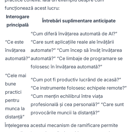
funcționează acest lucru:
Interogare
Întrebări suplimentare anticipate
principală
“Cum diferă învățarea automată de AI?”
“Ce este
“Care sunt aplicațiile reale ale învățării
învățarea
automate?” “Cum încep să învăț învățarea
automată?”
automată?” “Ce limbaje de programare se
folosesc în învățarea automată?”
“Cele mai
“Cum pot fi productiv lucrând de acasă?”
bune
“Ce instrumente folosesc echipele remote?”
practici
“Cum mențin echilibrul între viața
pentru
profesională și cea personală?” “Care sunt
munca la
provocările muncii la distanță?”
distanță”
Înțelegerea acestui mecanism de ramificare permite