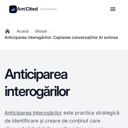
Am
I
Cited
by
FlowHunt
/
/
/
Acasă
Glosar
Home
Anticiparea interogărilor: Captarea conversațiilor AI extinse
Anticiparea
interogărilor
Anticiparea interogărilor
este practica strategică
de identificare și creare de conținut care