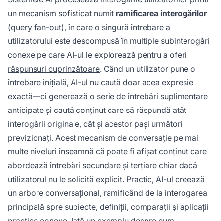
un mecanism sofisticat numit
ramificarea interogărilor
(query fan-out), în care o singură întrebare a
utilizatorului este descompusă în multiple subinterogări
conexe pe care AI-ul le explorează pentru a oferi
răspunsuri cuprinzătoare
. Când un utilizator pune o
întrebare inițială, AI-ul nu caută doar acea expresie
exactă—ci generează o serie de întrebări suplimentare
anticipate și caută conținut care să răspundă atât
interogării originale, cât și acestor pași următori
previzionați. Acest mecanism de conversație pe mai
multe niveluri înseamnă că poate fi afișat conținut care
abordează întrebări secundare și terțiare chiar dacă
utilizatorul nu le solicită explicit. Practic, AI-ul creează
un arbore conversațional, ramificând de la interogarea
principală spre subiecte, definiții, comparații și aplicații
practice conexe. Iată un exemplu despre cum