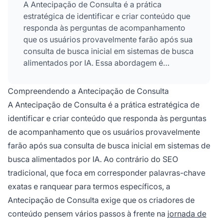
A Antecipação de Consulta é a prática
estratégica de identificar e criar conteúdo que
responda às perguntas de acompanhamento
que os usuários provavelmente farão após sua
consulta de busca inicial em sistemas de busca
alimentados por IA. Essa abordagem é
fundamental para buscas por IA porque
modelos modernos de linguagem não apenas
Compreendendo a Antecipação de Consulta
respondem à pergunta imediata—eles
A Antecipação de Consulta é a prática estratégica de
antecipam o que os usuários querem saber em
identificar e criar conteúdo que responda às perguntas
seguida e exibem proativamente conteúdo
de acompanhamento que os usuários provavelmente
relevante.
farão após sua consulta de busca inicial em sistemas de
busca alimentados por IA. Ao contrário do SEO
tradicional, que foca em corresponder palavras-chave
exatas e ranquear para termos específicos, a
Antecipação de Consulta exige que os criadores de
conteúdo pensem vários passos à frente na
jornada de