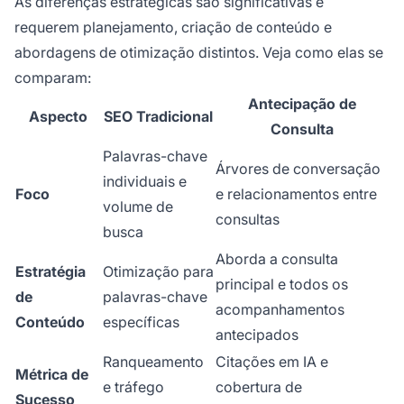
As diferenças estratégicas são significativas e
requerem planejamento, criação de conteúdo e
abordagens de otimização distintos. Veja como elas se
comparam:
Antecipação de
Aspecto
SEO Tradicional
Consulta
Palavras-chave
Árvores de conversação
individuais e
Foco
e relacionamentos entre
volume de
consultas
busca
Aborda a consulta
Estratégia
Otimização para
principal e todos os
de
palavras-chave
acompanhamentos
Conteúdo
específicas
antecipados
Ranqueamento
Citações em IA e
Métrica de
e tráfego
cobertura de
Sucesso