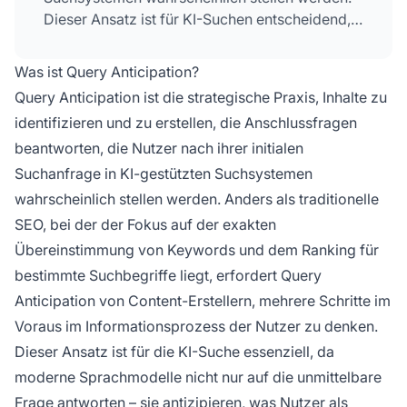
Dieser Ansatz ist für KI-Suchen entscheidend,
da moderne Sprachmodelle nicht nur die
unmittelbare Frage beantworten – sie
Was ist Query Anticipation?
antizipieren, was Nutzer als Nächstes wissen
Query Anticipation ist die strategische Praxis, Inhalte zu
möchten, und zeigen proaktiv relevante Inhalte
identifizieren und zu erstellen, die Anschlussfragen
an.
beantworten, die Nutzer nach ihrer initialen
Suchanfrage in KI-gestützten Suchsystemen
wahrscheinlich stellen werden. Anders als traditionelle
SEO, bei der der Fokus auf der exakten
Übereinstimmung von Keywords und dem Ranking für
bestimmte Suchbegriffe liegt, erfordert Query
Anticipation von Content-Erstellern, mehrere Schritte im
Voraus im Informationsprozess der Nutzer zu denken.
Dieser Ansatz ist für die KI-Suche essenziell, da
moderne Sprachmodelle nicht nur auf die unmittelbare
Frage antworten – sie antizipieren, was Nutzer als