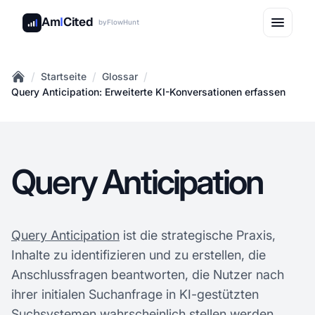
Am
I
Cited
by
FlowHunt
/
/
/
Startseite
Glossar
Home
Query Anticipation: Erweiterte KI-Konversationen erfassen
Query Anticipation
Query Anticipation
ist die strategische Praxis,
Inhalte zu identifizieren und zu erstellen, die
Anschlussfragen beantworten, die Nutzer nach
ihrer initialen Suchanfrage in KI-gestützten
Suchsystemen wahrscheinlich stellen werden.