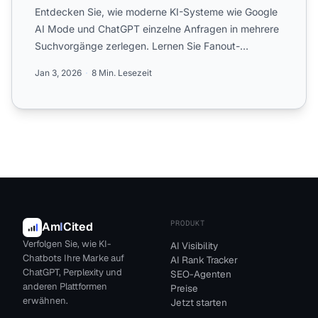
Entdecken Sie, wie moderne KI-Systeme wie Google
AI Mode und ChatGPT einzelne Anfragen in mehrere
Suchvorgänge zerlegen. Lernen Sie Fanout-
Mechanismen kennen, d...
Jan 3, 2026
8 Min. Lesezeit
PRODUKT
Am
I
Cited
Verfolgen Sie, wie KI-
AI Visibility
Chatbots Ihre Marke auf
AI Rank Tracker
ChatGPT, Perplexity und
SEO-Agenten
anderen Plattformen
Preise
erwähnen.
Jetzt starten