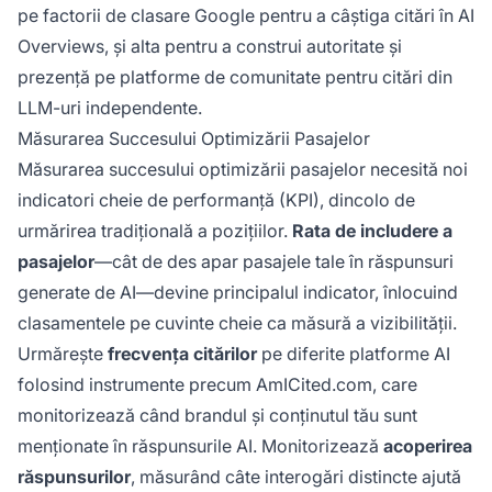
pe factorii de clasare Google pentru a câștiga citări în AI
Overviews, și alta pentru a construi autoritate și
prezență pe platforme de comunitate pentru citări din
LLM-uri independente.
Măsurarea Succesului Optimizării Pasajelor
Măsurarea succesului optimizării pasajelor necesită noi
indicatori cheie de performanță (KPI), dincolo de
urmărirea tradițională a pozițiilor.
Rata de includere a
pasajelor
—cât de des apar pasajele tale în răspunsuri
generate de AI—devine principalul indicator, înlocuind
clasamentele pe cuvinte cheie ca măsură a vizibilității.
Urmărește
frecvența citărilor
pe diferite platforme AI
folosind instrumente precum AmICited.com, care
monitorizează când brandul și conținutul tău sunt
menționate în răspunsurile AI. Monitorizează
acoperirea
răspunsurilor
, măsurând câte interogări distincte ajută