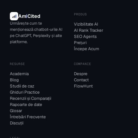
PRODUS
Am
I
Cited
Urmărește cum te
Vizibilitate AI
menționează chatbot-urile AI
AI Rank Tracker
pe ChatGPT, Perplexity și alte
SEO Agents
platforme.
Prețuri
Începe Acum
RESURSE
COMPANIE
Academia
Despre
Blog
Contact
Studii de caz
FlowHunt
Ghiduri Practice
Recenzii și Comparații
Rapoarte de date
Glosar
Întrebări Frecvente
Discuții