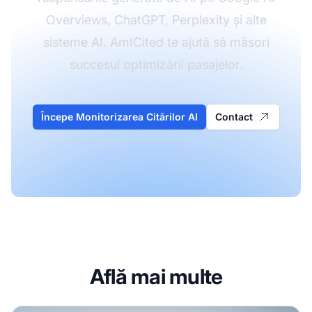
Overviews, ChatGPT, Perplexity și alte
sisteme AI. AmICited te ajută să măsori
succesul optimizării pasajelor.
Începe Monitorizarea Citărilor AI
Contact
Află mai multe