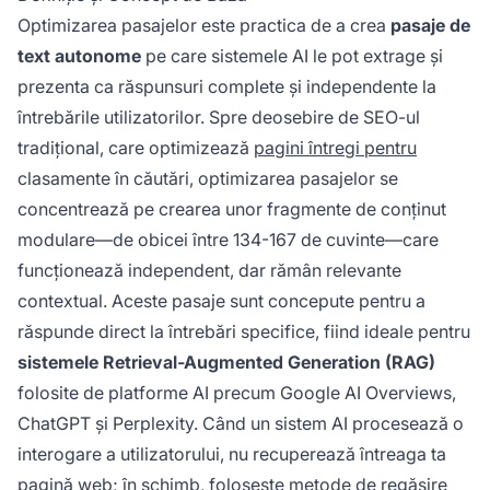
Optimizarea pasajelor este practica de a crea
pasaje de
text autonome
pe care sistemele AI le pot extrage și
prezenta ca răspunsuri complete și independente la
întrebările utilizatorilor. Spre deosebire de SEO-ul
tradițional, care optimizează
pagini întregi pentru
clasamente în căutări, optimizarea pasajelor se
concentrează pe crearea unor fragmente de conținut
modulare—de obicei între 134-167 de cuvinte—care
funcționează independent, dar rămân relevante
contextual. Aceste pasaje sunt concepute pentru a
răspunde direct la întrebări specifice, fiind ideale pentru
sistemele Retrieval-Augmented Generation (RAG)
folosite de platforme AI precum Google AI Overviews,
ChatGPT și Perplexity. Când un sistem AI procesează o
interogare a utilizatorului, nu recuperează întreaga ta
pagină web; în schimb, folosește metode de regăsire