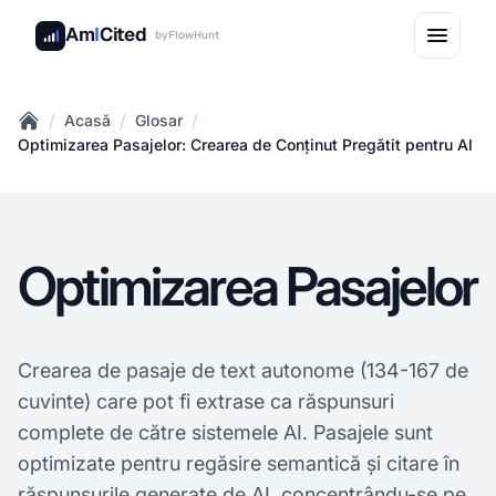
Am
I
Cited
by
FlowHunt
/
/
/
Acasă
Glosar
Home
Optimizarea Pasajelor: Crearea de Conținut Pregătit pentru AI
Optimizarea Pasajelor
Crearea de pasaje de text autonome (134-167 de
cuvinte) care pot fi extrase ca răspunsuri
complete de către sistemele AI. Pasajele sunt
optimizate pentru regăsire semantică și citare în
răspunsurile generate de AI, concentrându-se pe