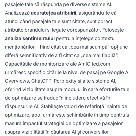
pasajele tale să răspundă pe diverse sisteme AI.
Analizează
acuratețea atribuirii
, asigurându-te că
atunci când pasajele tale sunt citate, sunt corect
atribuite brandului și legate corespunzător. Folosește
analiza sentimentului
pentru a înțelege contextul
menționărilor—fiind citat ca „cea mai scumpă” opțiune
diferă semnificativ de a fi citat ca „cea mai fiabilă”.
Capacitățile de monitorizare ale AmICited.com
urmăresc specific citările la nivel de pasaj pe Google AI
Overviews, ChatGPT, Perplexity și alte sisteme AI,
oferind vizibilitate asupra modului în care eforturile tale
de optimizare se traduc în includere efectivă în
răspunsurile AI. Stabilește valori de referință înainte de
optimizare, apoi urmărește schimbările în timp pentru a
măsura impactul strategiei de optimizare a pasajelor
asupra vizibilității în căutarea AI și conversiilor