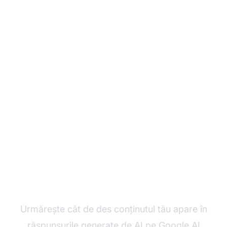
Monitorizează Citările
Pasajelor Tale în
Răspunsurile AI
Urmărește cât de des conținutul tău apare în
răspunsurile generate de AI pe Google AI