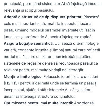
principală, permițând sistemelor AI să înțeleagă imediat
relevanța și scopul pasajului.
Adoptă o structură de tip răspuns-prioritar:
Plasează
cele mai importante informații la începutul fiecărui
pasaj, urmând modelul piramidei inversate utilizat în
jurnalism și preferat de AI pentru înțelegere rapidă.
Asigură
bogăție semantică
:
Utilizează o terminologie
variată, concepte înrudite și limbaj natural care reflectă
modul real în care utilizatorii pun întrebări, ajutând
sistemele de regăsire densă să recunoască pasajul ca
relevant pentru mai multe variații de interogări.
Menține limite logice:
Folosește ierarhii clare
de titluri
(H2, H3) pentru a delimita unde se termină un pasaj și
începe altul, ajutând atât sistemele AI, cât și cititorii
umani să înțeleagă structura conținutului.
Optimizează pentru mai multe intenții:
Abordează