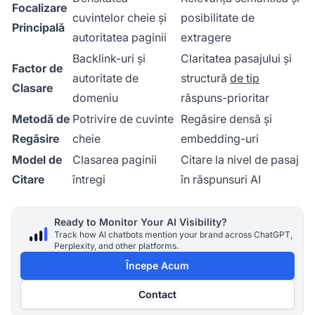
Focalizare
cuvintelor cheie și
posibilitate de
Principală
autoritatea paginii
extragere
Backlink-uri și
Claritatea pasajului și
Factor de
autoritate de
structură
de tip
Clasare
domeniu
răspuns-prioritar
Metodă de
Potrivire de cuvinte
Regăsire densă și
Regăsire
cheie
embedding-uri
Model de
Clasarea paginii
Citare la nivel de pasaj
Citare
întregi
în răspunsuri AI
Ready to Monitor Your AI Visibility?
Track how AI chatbots mention your brand across ChatGPT,
Perplexity, and other platforms.
Începe Acum
Contact