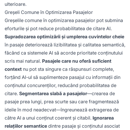
ulterioare.
Greșeli Comune în Optimizarea Pasajelor
Greșelile comune în optimizarea pasajelor pot submina
eforturile și pot reduce probabilitatea de citare AI.
Supradozarea optimizării și umplerea cuvintelor cheie
în pasaje deteriorează lizibilitatea și calitatea semantică,
făcând ca sistemele AI să acorde prioritate conținutului
scris mai natural.
Pasajele care nu oferă suficient
context
nu pot sta singure ca răspunsuri complete,
forțând AI-ul să suplimenteze pasajul cu informații din
conținutul concurenților, reducând probabilitatea de
citare.
Segmentarea slabă a pasajelor
—crearea de
pasaje prea lungi, prea scurte sau care fragmentează
ideile în mod neadecvat—îngreunează extragerea de
către AI a unui conținut coerent și citabil.
Ignorarea
relațiilor semantice
dintre pasaje și conținutul asociat