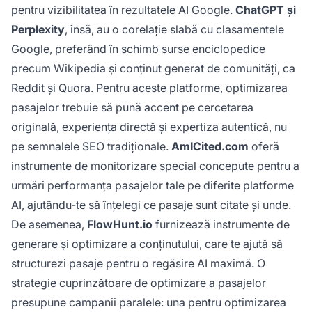
pentru vizibilitatea în rezultatele AI Google.
ChatGPT și
Perplexity
, însă, au o corelație slabă cu clasamentele
Google, preferând în schimb surse enciclopedice
precum Wikipedia și conținut generat de comunități, ca
Reddit și Quora. Pentru aceste platforme, optimizarea
pasajelor trebuie să pună accent pe cercetarea
originală, experiența directă și expertiza autentică, nu
pe semnalele SEO tradiționale.
AmICited.com
oferă
instrumente de monitorizare special concepute pentru a
urmări performanța pasajelor tale pe diferite platforme
AI, ajutându-te să înțelegi ce pasaje sunt citate și unde.
De asemenea,
FlowHunt.io
furnizează instrumente de
generare și optimizare a conținutului, care te ajută să
structurezi pasaje pentru o regăsire AI maximă. O
strategie cuprinzătoare de optimizare a pasajelor
presupune campanii paralele: una pentru optimizarea