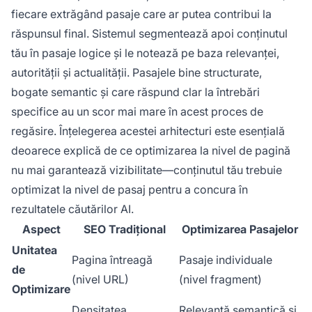
fiecare extrăgând pasaje care ar putea contribui la
răspunsul final. Sistemul segmentează apoi conținutul
tău în pasaje logice și le notează pe baza relevanței,
autorității și actualității. Pasajele bine structurate,
bogate semantic și care răspund clar la întrebări
specifice au un scor mai mare în acest proces de
regăsire. Înțelegerea acestei arhitecturi este esențială
deoarece explică de ce optimizarea la nivel de pagină
nu mai garantează vizibilitate—conținutul tău trebuie
optimizat la nivel de pasaj pentru a concura în
rezultatele căutărilor AI.
Aspect
SEO Tradițional
Optimizarea Pasajelor
Unitatea
Pagina întreagă
Pasaje individuale
de
(nivel URL)
(nivel fragment)
Optimizare
Densitatea
Relevanță semantică și