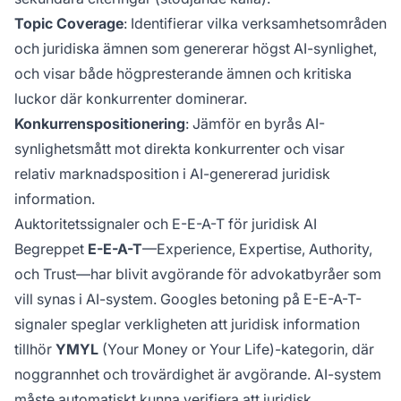
Topic Coverage
: Identifierar vilka verksamhetsområden
och juridiska ämnen som genererar högst AI-synlighet,
och visar både högpresterande ämnen och kritiska
luckor där konkurrenter dominerar.
Konkurrenspositionering
: Jämför en byrås AI-
synlighetsmått mot direkta konkurrenter och visar
relativ marknadsposition i AI-genererad juridisk
information.
Auktoritetssignaler och E-E-A-T för juridisk AI
Begreppet
E-E-A-T
—Experience, Expertise, Authority,
och Trust—har blivit avgörande för advokatbyråer som
vill synas i AI-system. Googles betoning på E-E-A-T-
signaler speglar verkligheten att juridisk information
tillhör
YMYL
(Your Money or Your Life)-kategorin, där
noggrannhet och trovärdighet är avgörande. AI-system
måste automatiskt kunna verifiera att juridisk