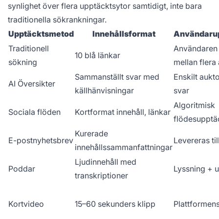
synlighet över flera upptäcktsytor samtidigt, inte bara
traditionella sökrankningar.
Upptäcktsmetod
Innehållsformat
Användaru
Traditionell
Användaren 
10 blå länkar
sökning
mellan flera 
Sammanställt svar med
Enskilt aukto
AI Översikter
källhänvisningar
svar
Algoritmisk
Sociala flöden
Kortformat innehåll, länkar
flödesupptä
Kurerade
E-postnyhetsbrev
Levereras ti
innehållssammanfattningar
Ljudinnehåll med
Poddar
Lyssning + 
transkriptioner
Kortvideo
15–60 sekunders klipp
Plattformens