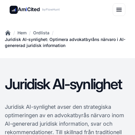
Am
I
Cited
by
FlowHunt
/
/
/
Hem
Ordlista
Home
Juridisk AI-synlighet: Optimera advokatbyråns närvaro i AI-
genererad juridisk information
Juridisk AI-synlighet
Juridisk AI-synlighet avser den strategiska
optimeringen av en advokatbyrås närvaro inom
AI-genererad juridisk information, svar och
rekommendationer. Till skillnad från traditionell