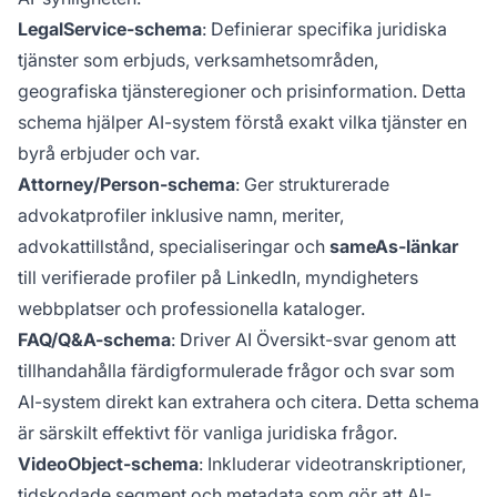
LegalService-schema
: Definierar specifika juridiska
tjänster som erbjuds, verksamhetsområden,
geografiska tjänsteregioner och prisinformation. Detta
schema hjälper AI-system förstå exakt vilka tjänster en
byrå erbjuder och var.
Attorney/Person-schema
: Ger strukturerade
advokatprofiler inklusive namn, meriter,
advokattillstånd, specialiseringar och
sameAs-länkar
till verifierade profiler på LinkedIn, myndigheters
webbplatser och professionella kataloger.
FAQ/Q&A-schema
: Driver AI Översikt-svar genom att
tillhandahålla färdigformulerade frågor och svar som
AI-system direkt kan extrahera och citera. Detta schema
är särskilt effektivt för vanliga juridiska frågor.
VideoObject-schema
: Inkluderar videotranskriptioner,
tidskodade segment och metadata som gör att AI-