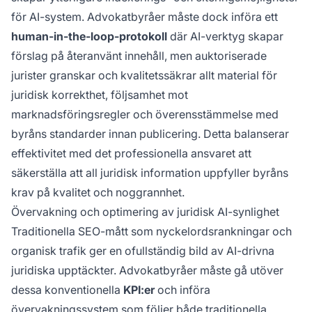
för AI-system. Advokatbyråer måste dock införa ett
human-in-the-loop-protokoll
där AI-verktyg skapar
förslag på återanvänt innehåll, men auktoriserade
jurister granskar och kvalitetssäkrar allt material för
juridisk korrekthet, följsamhet mot
marknadsföringsregler och överensstämmelse med
byråns standarder innan publicering. Detta balanserar
effektivitet med det professionella ansvaret att
säkerställa att all juridisk information uppfyller byråns
krav på kvalitet och noggrannhet.
Övervakning och optimering av juridisk AI-synlighet
Traditionella SEO-mått som nyckelordsrankningar och
organisk trafik ger en ofullständig bild av AI-drivna
juridiska upptäckter. Advokatbyråer måste gå utöver
dessa konventionella
KPI:er
och införa
övervakningssystem som följer både traditionella