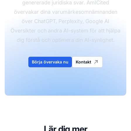
genererade juridiska svar. AmICited
övervakar dina varumärkesomnämnanden
över ChatGPT, Perplexity, Google AI
Översikter och andra AI-system för att hjälpa
dig förstå och optimera din AI-synlighet.
Börja övervaka nu
Kontakt
Lär dig mer