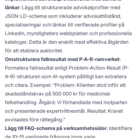
länkar
: Lägg till strukturerade advokatprofiler med
JSON-LD-schema som inkluderar advokattillstånd,
specialiseringar och länkar till verifierade profiler på
LinkedIn, myndigheters webbplatser och professionella
kataloger. Detta är den enskilt mest effektiva åtgärden
för att etablera auktoritet.
Omstrukturera fallresultat med P-A-R-ramverket
:
Formatera fallresultat enligt Problem-Action-Result (P-
A-R)-strukturen som AI-system pålitligt kan extrahera
och citera. Exempel: “Problem: Klienten stod inför ett
skadeståndskrav på 500 000 kr för medicinsk
felbehandling. Åtgärd: Vi förhandlade med motparten
och presenterade expertvittnesmål. Resultat: Kravet
avvisades före rättegång.”
Lägg till FAQ-schema på verksamhetssidor
: Identifiera
de 10–15 vanligaste frågorna inom varje