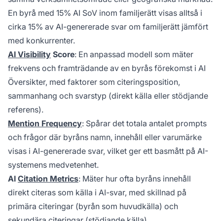
En byrå med 15% AI SoV inom familjerätt visas alltså i
cirka 15% av AI-genererade svar om familjerätt jämfört
med konkurrenter.
AI Visibility
Score
: En anpassad modell som mäter
frekvens och framträdande av en byrås förekomst i AI
Översikter, med faktorer som citeringsposition,
sammanhang och svarstyp (direkt källa eller stödjande
referens).
Mention Frequency
: Spårar det totala antalet prompts
och frågor där byråns namn, innehåll eller varumärke
visas i AI-genererade svar, vilket ger ett basmått på AI-
systemens medvetenhet.
AI
Citation Metrics
: Mäter hur ofta byråns innehåll
direkt citeras som källa i AI-svar, med skillnad på
primära citeringar (byrån som huvudkälla) och
sekundära citeringar (stödjande källa).