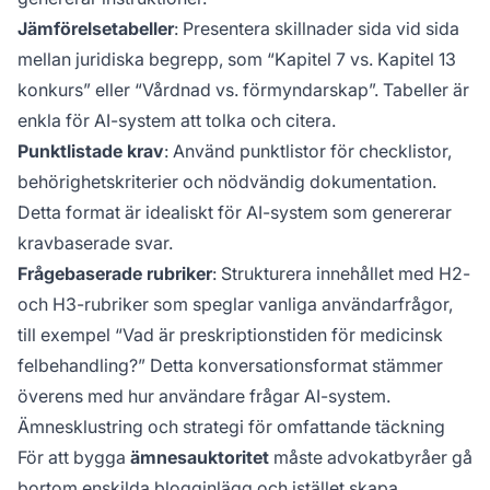
Jämförelsetabeller
: Presentera skillnader sida vid sida
mellan juridiska begrepp, som “Kapitel 7 vs. Kapitel 13
konkurs” eller “Vårdnad vs. förmyndarskap”. Tabeller är
enkla för AI-system att tolka och citera.
Punktlistade krav
: Använd punktlistor för checklistor,
behörighetskriterier och nödvändig dokumentation.
Detta format är idealiskt för AI-system som genererar
kravbaserade svar.
Frågebaserade rubriker
: Strukturera innehållet med H2-
och H3-rubriker som speglar vanliga användarfrågor,
till exempel “Vad är preskriptionstiden för medicinsk
felbehandling?” Detta konversationsformat stämmer
överens med hur användare frågar AI-system.
Ämnesklustring och strategi för omfattande täckning
För att bygga
ämnesauktoritet
måste advokatbyråer gå
bortom enskilda blogginlägg och istället skapa