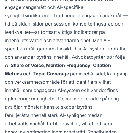
engagemangsmått och AI-specifika
synlighetsindikatorer. Traditionella engagemangsmått—
tid på sidan, sidor per session, konverteringsgrad och
leadkvalitet—är fortsatt viktiga indikatorer på
innehållets värde och användarnöjdhet. Men AI-
specifika mått ger direkt insikt i hur AI-system uppfattar
och använder byråns innehåll. Advokatbyråer bör följa
AI Share of Voice
,
Mention Frequency
,
Citation
Metrics
och
Topic Coverage
per innehållsdel, kampanj
och verksamhetsområde för att identifiera vilket
innehåll som engagerar AI-system och var det finns
optimeringsmöjligheter. Denna detaljerade spårning
avslöjar mönster: kanske skapar byråns
familjerättsinnehåll stark AI-synlighet medan
arbetsrättsinnehåll förblir osynligt, vilket indikerar
behov av optimering inom arbetsrätt. Regelbunden