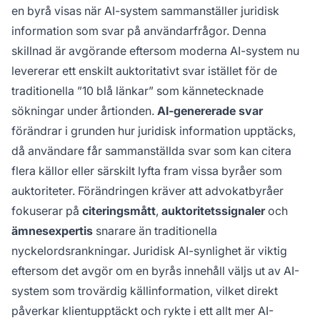
en byrå visas när AI-system sammanställer juridisk
information som svar på användarfrågor. Denna
skillnad är avgörande eftersom moderna AI-system nu
levererar ett enskilt auktoritativt svar istället för de
traditionella ”10 blå länkar” som kännetecknade
sökningar under årtionden.
AI-genererade svar
förändrar i grunden hur juridisk information upptäcks,
då användare får sammanställda svar som kan citera
flera källor eller särskilt lyfta fram vissa byråer som
auktoriteter. Förändringen kräver att advokatbyråer
fokuserar på
citeringsmått
,
auktoritetssignaler
och
ämnesexpertis
snarare än traditionella
nyckelordsrankningar. Juridisk AI-synlighet är viktig
eftersom det avgör om en byrås innehåll väljs ut av AI-
system som trovärdig källinformation, vilket direkt
påverkar klientupptäckt och rykte i ett allt mer AI-