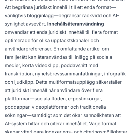
Att begränsa juridiskt innehåll till ett enda format—
vanligtvis blogginlägg—begränsar räckvidd och AI-
synlighet avsevärt.
Innehållsåteranvändning
omvandlar ett enda juridiskt innehåll till flera format
optimerade för olika upptäcktskanaler och
användarpreferenser. En omfattande artikel om
familjerätt kan återanvändas till inlägg på sociala
medier, korta videoklipp, poddavsnitt med
transkription, nyhetsbrevssammanfattningar, infografik
och ljudklipp. Detta multiformatsupplägg säkerställer
att juridiskt innehåll når användare över flera
plattformar—sociala flöden, e-postinkorgar,
poddappar, videoplattformar och traditionella
sökningar—samtidigt som det ökar sannolikheten att
AI-system hittar och citerar innehållet. Varje format
skapar ytterligare indexerings- och citeringsmöjligheter