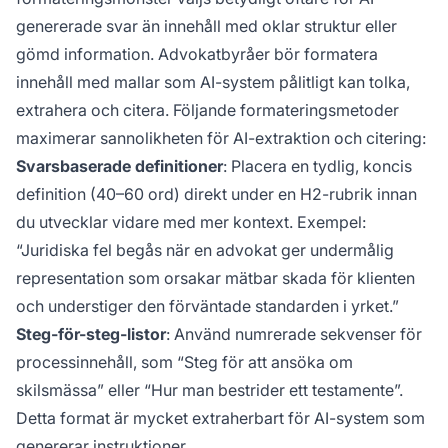
genererade svar än innehåll med oklar struktur eller
gömd information. Advokatbyråer bör formatera
innehåll med mallar som AI-system pålitligt kan tolka,
extrahera och citera. Följande formateringsmetoder
maximerar sannolikheten för AI-extraktion och citering:
Svarsbaserade definitioner
: Placera en tydlig, koncis
definition (40–60 ord) direkt under en H2-rubrik innan
du utvecklar vidare med mer kontext. Exempel:
“Juridiska fel begås när en advokat ger undermålig
representation som orsakar mätbar skada för klienten
och understiger den förväntade standarden i yrket.”
Steg-för-steg-listor
: Använd numrerade sekvenser för
processinnehåll, som “Steg för att ansöka om
skilsmässa” eller “Hur man bestrider ett testamente”.
Detta format är mycket extraherbart för AI-system som
genererar instruktioner.