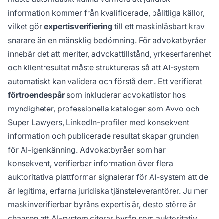
information kommer från kvalificerade, pålitliga källor,
vilket gör
expertisverifiering
till ett maskinläsbart krav
snarare än en mänsklig bedömning. För advokatbyråer
innebär det att meriter, advokattillstånd, yrkeserfarenhet
och klientresultat måste struktureras så att AI-system
automatiskt kan validera och förstå dem. Ett verifierat
förtroendespår
som inkluderar advokatlistor hos
myndigheter, professionella kataloger som Avvo och
Super Lawyers, LinkedIn-profiler med konsekvent
information och publicerade resultat skapar grunden
för AI-igenkänning. Advokatbyråer som har
konsekvent, verifierbar information över flera
auktoritativa plattformar signalerar för AI-system att de
är legitima, erfarna juridiska tjänsteleverantörer. Ju mer
maskinverifierbar byråns expertis är, desto större är
chansen att AI-system citerar byrån som auktoritativ