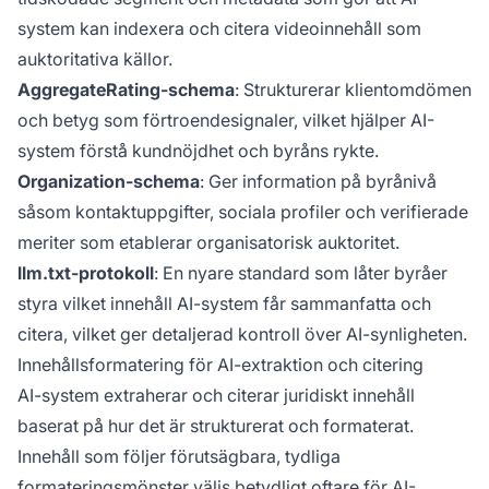
system kan indexera och citera videoinnehåll som
auktoritativa källor.
AggregateRating-schema
: Strukturerar klientomdömen
och betyg som förtroendesignaler, vilket hjälper AI-
system förstå kundnöjdhet och byråns rykte.
Organization-schema
: Ger information på byrånivå
såsom kontaktuppgifter, sociala profiler och verifierade
meriter som etablerar organisatorisk auktoritet.
llm.txt-protokoll
: En nyare standard som låter byråer
styra vilket innehåll AI-system får sammanfatta och
citera, vilket ger detaljerad kontroll över AI-synligheten.
Innehållsformatering för AI-extraktion och citering
AI-system extraherar och citerar juridiskt innehåll
baserat på hur det är strukturerat och formaterat.
Innehåll som följer förutsägbara, tydliga
formateringsmönster väljs betydligt oftare för AI-