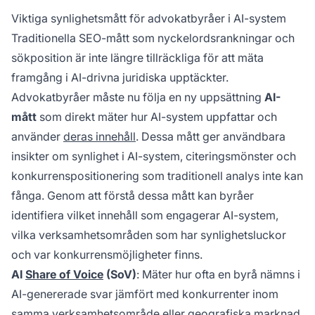
Viktiga synlighetsmått för advokatbyråer i AI-system
Traditionella SEO-mått som nyckelordsrankningar och
sökposition är inte längre tillräckliga för att mäta
framgång i AI-drivna juridiska upptäckter.
Advokatbyråer måste nu följa en ny uppsättning
AI-
mått
som direkt mäter hur AI-system uppfattar och
använder
deras innehåll
. Dessa mått ger användbara
insikter om synlighet i AI-system, citeringsmönster och
konkurrenspositionering som traditionell analys inte kan
fånga. Genom att förstå dessa mått kan byråer
identifiera vilket innehåll som engagerar AI-system,
vilka verksamhetsområden som har synlighetsluckor
och var konkurrensmöjligheter finns.
AI
Share of Voice
(SoV)
: Mäter hur ofta en byrå nämns i
AI-genererade svar jämfört med konkurrenter inom
samma verksamhetsområde eller geografiska marknad.