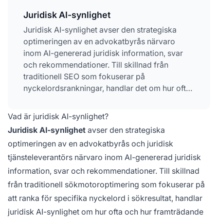
Juridisk AI-synlighet
Juridisk AI-synlighet avser den strategiska
optimeringen av en advokatbyrås närvaro
inom AI-genererad juridisk information, svar
och rekommendationer. Till skillnad från
traditionell SEO som fokuserar på
nyckelordsrankningar, handlar det om hur ofta
och framträdande en byrå visas när AI-system
sammanställer juridisk information som svar på
Vad är juridisk AI-synlighet?
användarfrågor. Det innefattar hantering av
Juridisk AI-synlighet
avser den strategiska
citeringsmått, auktoritetssignaler och
optimeringen av en advokatbyrås och juridisk
ämnesexpertis över AI-plattformar som
tjänsteleverantörs närvaro inom AI-genererad juridisk
ChatGPT, Perplexity och Google AI Översikter.
Advokatbyråer måste nu fokusera på att bli
information, svar och rekommendationer. Till skillnad
citerade som trovärdiga källor i AI-genererade
från traditionell sökmotoroptimering som fokuserar på
svar istället för att bara rankas för nyckelord.
att ranka för specifika nyckelord i sökresultat, handlar
juridisk AI-synlighet om hur ofta och hur framträdande