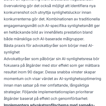
övervakning gör det också möjligt att identifiera nya
konkurrenshot och utnyttja synlighetsluckor innan
konkurrenterna gör det. Kombinationen av traditionella
engagemangsmått och AI-specifika synlighetsmått ger
en heltäckande bild av innehållets prestation bland
både mänskliga och AI-baserade målgrupper.
Bästa praxis för advokatbyråer som börjar med AI-
synlighet
Advokatbyråer som påbörjar sin AI-synlighetsresa bör
fokusera på åtgärder med stor effekt som ger mätbara
resultat inom 90 dagar. Dessa snabba vinster skapar
momentum och visar värdet av AI-synlighetsoptimering
innan man satsar på mer omfattande, långsiktiga
strategier. Följande implementationsplan prioriterar
åtgärder baserat på effekt och genomförbarhet:
Implementera advokatprofilschema med sameAs-