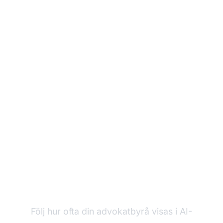
Övervaka din
advokatbyrås AI-
synlighet
Följ hur ofta din advokatbyrå visas i AI-