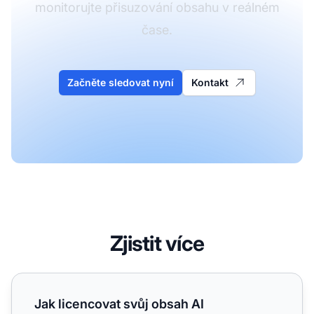
monitorujte přisuzování obsahu v reálném
čase.
Začněte sledovat nyní
Kontakt
Zjistit více
Jak licencovat svůj obsah AI společnostem: Práva, platby
Jak licencovat svůj obsah AI