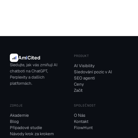
PRODUKT
Am
I
Cited
Sledujte, jak vás zmiňují AI
AI Visibility
chatboti na ChatGPT,
Sledování pozic v AI
Perplexity a dalších
SEO agenti
platformách.
Ceny
Začít
ZDROJE
SPOLEČNOST
Akademie
O Nás
Blog
Kontakt
Případové studie
FlowHunt
Návody krok za krokem