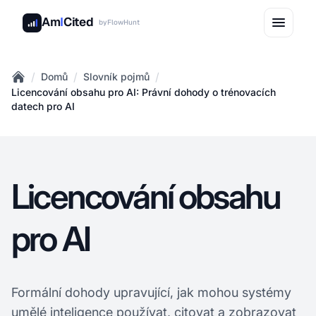
Am
I
Cited
by
FlowHunt
/
/
/
Domů
Slovník pojmů
Home
Licencování obsahu pro AI: Právní dohody o trénovacích
datech pro AI
Licencování obsahu
pro AI
Formální dohody upravující, jak mohou systémy
umělé inteligence používat, citovat a zobrazovat