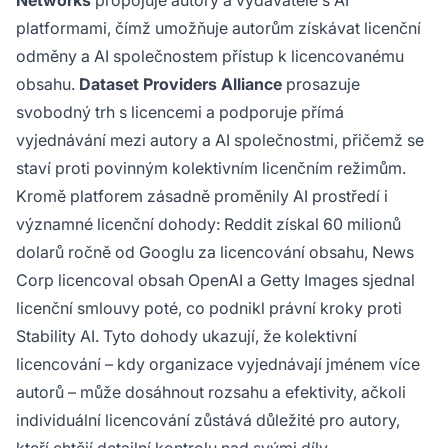
Networks
propojuje autory a vydavatele s AI
platformami, čímž umožňuje autorům získávat licenční
odměny a AI společnostem přístup k licencovanému
obsahu.
Dataset Providers Alliance
prosazuje
svobodný trh s licencemi a podporuje přímá
vyjednávání mezi autory a AI společnostmi, přičemž se
staví proti povinným kolektivním licenčním režimům.
Kromě platforem zásadně proměnily AI prostředí i
významné licenční dohody: Reddit získal 60 milionů
dolarů ročně od Googlu za licencování obsahu, News
Corp licencoval obsah OpenAI a Getty Images sjednal
licenční smlouvy poté, co podnikl právní kroky proti
Stability AI. Tyto dohody ukazují, že kolektivní
licencování – kdy organizace vyjednávají jménem více
autorů – může dosáhnout rozsahu a efektivity, ačkoli
individuální licencování zůstává důležité pro autory,