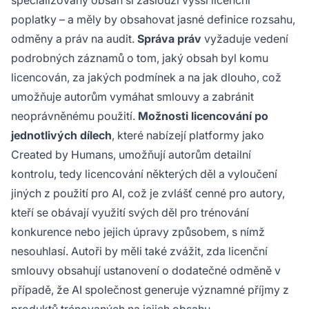
specializovaný obsah si zaslouží vyšší licenční
poplatky – a měly by obsahovat jasné definice rozsahu,
odměny a práv na audit.
Správa práv
vyžaduje vedení
podrobných záznamů o tom, jaký obsah byl komu
licencován, za jakých podmínek a na jak dlouho, což
umožňuje autorům vymáhat smlouvy a zabránit
neoprávněnému použití.
Možnosti licencování po
jednotlivých dílech
, které nabízejí platformy jako
Created by Humans, umožňují autorům detailní
kontrolu, tedy licencování některých děl a vyloučení
jiných z použití pro AI, což je zvlášť cenné pro autory,
kteří se obávají využití svých děl pro trénování
konkurence nebo jejich úpravy způsobem, s nímž
nesouhlasí. Autoři by měli také zvážit, zda licenční
smlouvy obsahují ustanovení o dodatečné odměně v
případě, že AI společnost generuje významné příjmy z