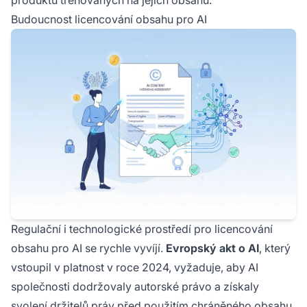
produktů trénovaných na jejich obsahu.
Budoucnost licencování obsahu pro AI
Regulační i technologické prostředí pro licencování
obsahu pro AI se rychle vyvíjí.
Evropský akt o AI
, který
vstoupil v platnost v roce 2024, vyžaduje, aby AI
společnosti dodržovaly autorské právo a získaly
svolení držitelů práv před použitím chráněného obsahu,