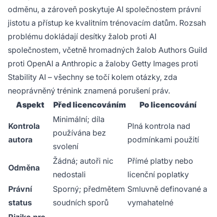
odměnu, a zároveň poskytuje AI společnostem právní
jistotu a přístup ke kvalitním trénovacím datům. Rozsah
problému dokládají desítky žalob proti AI
společnostem, včetně hromadných žalob Authors Guild
proti OpenAI a Anthropic a žaloby Getty Images proti
Stability AI – všechny se točí kolem otázky, zda
neoprávněný trénink znamená porušení práv.
Aspekt
Před licencováním
Po licencování
Minimální; díla
Kontrola
Plná kontrola nad
používána bez
autora
podmínkami použití
svolení
Žádná; autoři nic
Přímé platby nebo
Odměna
nedostali
licenční poplatky
Právní
Sporný; předmětem
Smluvně definované a
status
soudních sporů
vymahatelné