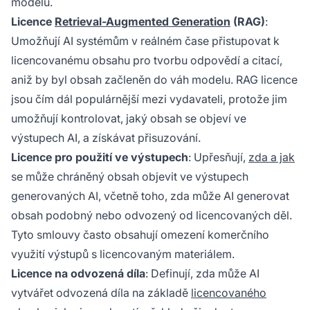
modelu.
Licence
Retrieval-Augmented Generation
(RAG)
:
Umožňují AI systémům v reálném čase přistupovat k
licencovanému obsahu pro tvorbu odpovědí a citací,
aniž by byl obsah začleněn do váh modelu. RAG licence
jsou čím dál populárnější mezi vydavateli, protože jim
umožňují kontrolovat, jaký obsah se objeví ve
výstupech AI, a získávat přisuzování.
Licence pro použití ve výstupech
: Upřesňují,
zda a jak
se může chráněný obsah objevit ve výstupech
generovaných AI, včetně toho, zda může AI generovat
obsah podobný nebo odvozený od licencovaných děl.
Tyto smlouvy často obsahují omezení komerčního
využití výstupů s licencovaným materiálem.
Licence na odvozená díla
: Definují, zda může AI
vytvářet odvozená díla na základě
licencovaného