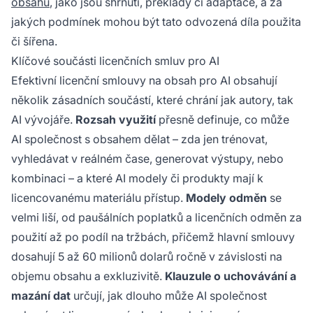
obsahu
, jako jsou shrnutí, překlady či adaptace, a za
jakých podmínek mohou být tato odvozená díla použita
či šířena.
Klíčové součásti licenčních smluv pro AI
Efektivní licenční smlouvy na obsah pro AI obsahují
několik zásadních součástí, které chrání jak autory, tak
AI vývojáře.
Rozsah využití
přesně definuje, co může
AI společnost s obsahem dělat – zda jen trénovat,
vyhledávat v reálném čase, generovat výstupy, nebo
kombinaci – a které AI modely či produkty mají k
licencovanému materiálu přístup.
Modely odměn
se
velmi liší, od paušálních poplatků a licenčních odměn za
použití až po podíl na tržbách, přičemž hlavní smlouvy
dosahují 5 až 60 milionů dolarů ročně v závislosti na
objemu obsahu a exkluzivitě.
Klauzule o uchovávání a
mazání dat
určují, jak dlouho může AI společnost