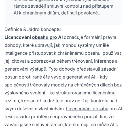
rámce zavádějí smluvní kontrolu nad přístupem
AI k chráněným dílům, definují povolené
způsoby využití a zajišťují, že autoři dostanou
odměnu za své duševní vlastnictví.
Definice & Jádro konceptu
Licencování
obsahu pro
AI
označuje formální právní
dohody, které upravují, jak mohou systémy umělé
inteligence přistupovat k chráněnému obsahu, používat
jej, citovat a zobrazovat během trénování, inference a
generování výstupů. Tyto dohody představují zásadní
posun oproti rané éře vývoje generativní AI – kdy
společnosti trénovaly modely na chráněných dílech bez
výslovného svolení – ke strukturovanému licenčnímu
režimu, kde autoři a držitelé práv udržují kontrolu nad
svým duševním vlastnictvím.
Licencování obsahu
pro AI
řeší zásadní problém neoprávněného použití tím, že
zavádí jasné smluvní rámce, které určují, co může AI s