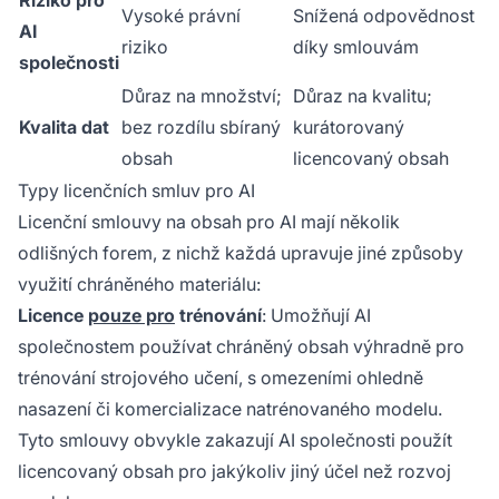
Riziko pro
Vysoké právní
Snížená odpovědnost
AI
riziko
díky smlouvám
společnosti
Důraz na množství;
Důraz na kvalitu;
Kvalita dat
bez rozdílu sbíraný
kurátorovaný
obsah
licencovaný obsah
Typy licenčních smluv pro AI
Licenční smlouvy na obsah pro AI mají několik
odlišných forem, z nichž každá upravuje jiné způsoby
využití chráněného materiálu:
Licence
pouze pro
trénování
: Umožňují AI
společnostem používat chráněný obsah výhradně pro
trénování strojového učení, s omezeními ohledně
nasazení či komercializace natrénovaného modelu.
Tyto smlouvy obvykle zakazují AI společnosti použít
licencovaný obsah pro jakýkoliv jiný účel než rozvoj