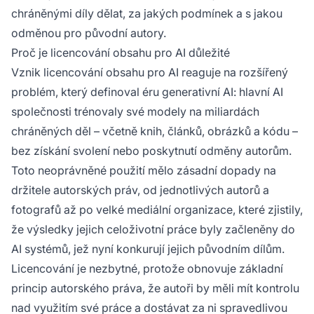
chráněnými díly dělat, za jakých podmínek a s jakou
odměnou pro původní autory.
Proč je licencování obsahu pro AI důležité
Vznik licencování obsahu pro AI reaguje na rozšířený
problém, který definoval éru generativní AI: hlavní AI
společnosti trénovaly své modely na miliardách
chráněných děl – včetně knih, článků, obrázků a kódu –
bez získání svolení nebo poskytnutí odměny autorům.
Toto neoprávněné použití mělo zásadní dopady na
držitele autorských práv, od jednotlivých autorů a
fotografů až po velké mediální organizace, které zjistily,
že výsledky jejich celoživotní práce byly začleněny do
AI systémů, jež nyní konkurují jejich původním dílům.
Licencování je nezbytné, protože obnovuje základní
princip autorského práva, že autoři by měli mít kontrolu
nad využitím své práce a dostávat za ni spravedlivou