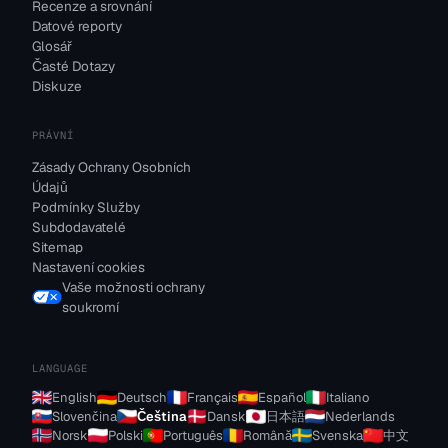
Recenze a srovnání
Datové reporty
Glosář
Časté Dotazy
Diskuze
PRÁVNÍ
Zásady Ochrany Osobních
Údajů
Podmínky Služby
Subdodavatelé
Sitemap
Nastavení cookies
Vaše možnosti ochrany
soukromí
LANGUAGE
English
Deutsch
Français
Español
Italiano
Slovenčina
Čeština
Dansk
日本語
Nederlands
Norsk
Polski
Português
Română
Svenska
中文