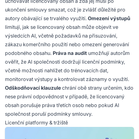
uchovávat licencovaný obsah a zda jej musí po
ukončení smlouvy smazat, což je zvlášť důležité pro
autory obávající se trvalého využití.
Omezení výstupů
limitují, jak se licencovaný obsah může objevit ve
výsledcích AI, včetně požadavků na přisuzování,
zákazu komerčního použití nebo omezení generování
podobného obsahu.
Práva na audit
umožňují autorům
ověřit, že AI společnosti dodržují licenční podmínky,
včetně možnosti nahlížet do trénovacích dat,
monitorovat výstupy a kontrolovat záznamy o využití.
Odškodňovací klauzule
chrání obě strany určením, kdo
nese právní odpovědnost v případě, že licencovaný
obsah porušuje práva třetích osob nebo pokud AI
společnost poruší podmínky smlouvy.
Licenční platformy & tržiště