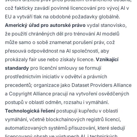
což fakticky zavádí povinné licencování pro vývoj AI v
EU a vytváří tlak na obdobné požadavky globálně.
Americký úřad pro autorské právo
vydal stanovisko,
že použití chráněných děl pro trénování AI modelů
může samo o sobě znamenat porušení práv, což
přesouvá odpovědnost na AI společnosti, aby
prokázaly fair use nebo získaly licence.
Vznikající
standardy
pro licenční smlouvy se formují
prostřednictvím iniciativ v odvětví a právních
precedentů; organizace jako Dataset Providers Alliance
a Copyright Alliance pracují na vytvoření osvědčených
postupů v oblasti odměn, rozsahu i vymáhání.
Technologická řešení
postupují kupředu v oblasti
vymáhání, včetně blockchainových registrů licencí,
automatizovaných systémů přisuzování, které sledují
licencovaný obsah ve výstupech AI, i technických