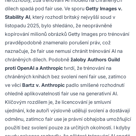
nerozhodly, zda trénování AI modelů na chráněných
dílech spadá pod fair use. Ve sporu
Getty Images v.
Stability AI
, který rozhodl britský nejvyšší soud v
listopadu 2025, bylo shledáno, že neoprávněné
kopírování milionů obrázků Getty Images pro trénování
pravděpodobně znamenalo porušení práv, což
naznačuje, že fair use nemusí chránit trénování AI na
chráněných dílech. Podobně
žaloby Authors Guild
proti OpenAI a Anthropic
tvrdí, že trénování na
chráněných knihách bez svolení není fair use, zatímco
ve věci
Bartz v. Anthropic
padlo smíšené rozhodnutí
ohledně aplikovatelnosti fair use na generativní AI.
Klíčovým rozdílem je, že licencování je smluvní
ujednání, kde autoři výslovně udělují svolení a dostávají
odměnu, zatímco fair use je právní obhajoba umožňující
použití bez svolení pouze za určitých okolností. I kdyby