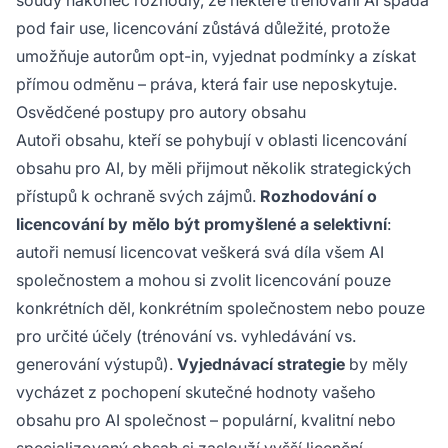
soudy nakonec rozhodly, že některé trénování AI spadá
pod fair use, licencování zůstává důležité, protože
umožňuje autorům opt-in, vyjednat podmínky a získat
přímou odměnu – práva, která fair use neposkytuje.
Osvědčené postupy pro autory obsahu
Autoři obsahu, kteří se pohybují v oblasti licencování
obsahu pro AI, by měli přijmout několik strategických
přístupů k ochraně svých zájmů.
Rozhodování o
licencování by mělo být promyšlené a selektivní
:
autoři nemusí licencovat veškerá svá díla všem AI
společnostem a mohou si zvolit licencování pouze
konkrétních děl, konkrétním společnostem nebo pouze
pro určité účely (trénování vs. vyhledávání vs.
generování výstupů).
Vyjednávací strategie
by měly
vycházet z pochopení skutečné hodnoty vašeho
obsahu pro AI společnost – populární, kvalitní nebo