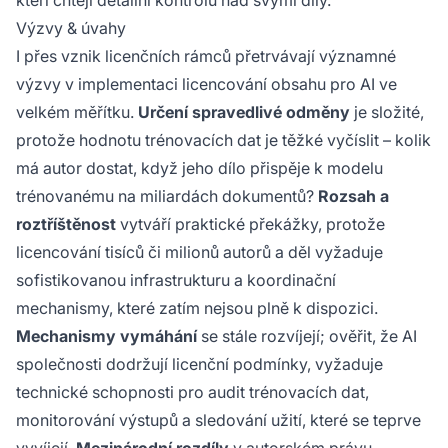
kteří chtějí detailní kontrolu nad svými díly.
Výzvy & úvahy
I přes vznik licenčních rámců přetrvávají významné
výzvy v implementaci licencování obsahu pro AI ve
velkém měřítku.
Určení spravedlivé odměny
je složité,
protože hodnotu trénovacích dat je těžké vyčíslit – kolik
má autor dostat, když jeho dílo přispěje k modelu
trénovanému na miliardách dokumentů?
Rozsah a
roztříštěnost
vytváří praktické překážky, protože
licencování tisíců či milionů autorů a děl vyžaduje
sofistikovanou infrastrukturu a koordinační
mechanismy, které zatím nejsou plně k dispozici.
Mechanismy vymáhání
se stále rozvíjejí; ověřit, že AI
společnosti dodržují licenční podmínky, vyžaduje
technické schopnosti pro audit trénovacích dat,
monitorování výstupů a sledování užití, které se teprve