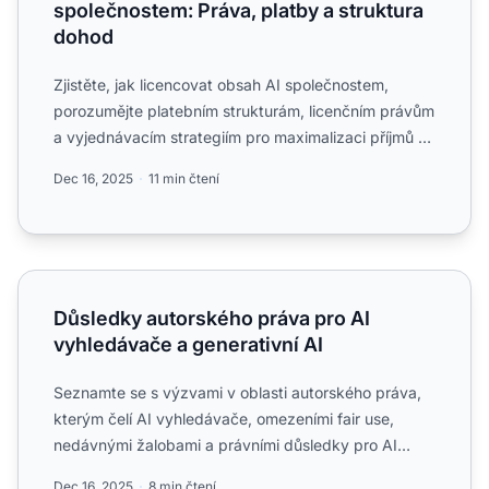
společnostem: Práva, platby a struktura
dohod
Zjistěte, jak licencovat obsah AI společnostem,
porozumějte platebním strukturám, licenčním právům
a vyjednávacím strategiím pro maximalizaci příjmů ze
svých tv...
Dec 16, 2025
11 min čtení
Důsledky autorského práva pro AI vyhledávače a generati
Důsledky autorského práva pro AI
vyhledávače a generativní AI
Seznamte se s výzvami v oblasti autorského práva,
kterým čelí AI vyhledávače, omezeními fair use,
nedávnými žalobami a právními důsledky pro AI
generované odpov...
Dec 16, 2025
8 min čtení