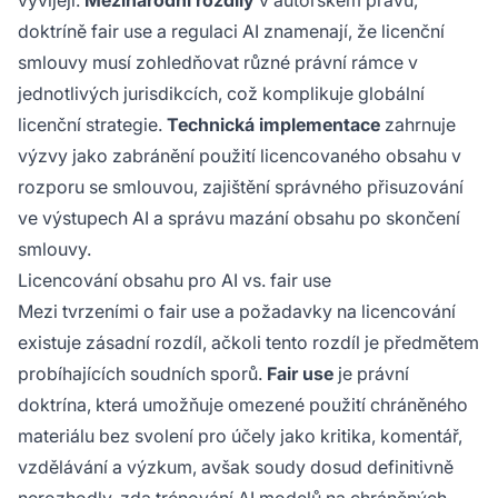
vyvíjejí.
Mezinárodní rozdíly
v autorském právu,
doktríně fair use a regulaci AI znamenají, že licenční
smlouvy musí zohledňovat různé právní rámce v
jednotlivých jurisdikcích, což komplikuje globální
licenční strategie.
Technická implementace
zahrnuje
výzvy jako zabránění použití licencovaného obsahu v
rozporu se smlouvou, zajištění správného přisuzování
ve výstupech AI a správu mazání obsahu po skončení
smlouvy.
Licencování obsahu pro AI vs. fair use
Mezi tvrzeními o fair use a požadavky na licencování
existuje zásadní rozdíl, ačkoli tento rozdíl je předmětem
probíhajících soudních sporů.
Fair use
je právní
doktrína, která umožňuje omezené použití chráněného
materiálu bez svolení pro účely jako kritika, komentář,
vzdělávání a výzkum, avšak soudy dosud definitivně