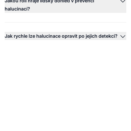
Jakou roli hraje lidský dohled v prevenci
halucinací?
Jak rychle lze halucinace opravit po jejich detekci?
Monitorujte, jak AI