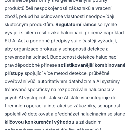
produktů čelí nespokojenosti zákazníků a vracení
zboží, pokud halucinované vlastnosti neodpovídají
skutečným produktům.
Regulatorní rámce
se rychle
vyvíjejí s cílem řešit rizika halucinací, přičemž například
EU AI Act a podobné předpisy stále častěji vyžadují,
aby organizace prokázaly schopnosti detekce a
prevence halucinací. Budoucnost detekce halucinací
pravděpodobně přinese
sofistikovanější kombinované
přístupy
spojující více metod detekce, průběžné
ověřování vůči autoritativním databázím a AI systémy
trénované specificky na rozpoznávání halucinací v
jiných AI výstupech. Jak se AI stále více integruje do
firemních operací a interakcí se zákazníky, schopnost
spolehlivě detekovat a předcházet halucinacím se stane
klíčovou konkurenční výhodou
a základním
požadavkem pro udržení důvěry zákazníků i