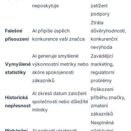
neposkytuje
zatížení
podpory
Ztráta
Falešné
AI připíše úspěch
důvěryhodnosti,
přisouzení
konkurence vaší značce
konkurenční
nevýhoda
AI generuje smyšlené
Zavádějící
Vymyšlené
výkonnostní metriky nebo
marketing,
statistiky
skóre spokojenosti
regulatorní
zákazníků
problémy
Poškození
AI zkreslí datum založení
Historická
příběhu značky,
společnosti nebo důležité
nepřesnost
zmatení
milníky
zákazníků
Nesplněná
Přehánění
AI nadsadí vlastnosti
očekávání,