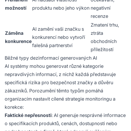
možností
produktu nebo jeho výkon
negativní
recenze
Zmatení trhu,
AI zamění vaši značku s
Záměna
ztráta
konkurencí nebo vytvoří
konkurence
obchodních
falešná partnerství
příležitostí
Běžné typy dezinformací generovaných AI
AI systémy mohou generovat různé kategorie
nepravdivých informací, z nichž každá představuje
specifická rizika pro bezpečnost značky a důvěru
zákazníků. Porozumění těmto typům pomáhá
organizacím nastavit cílené strategie monitoringu a
korekce:
Faktické nepřesnosti
: AI generuje nesprávné informace
o specifikacích produktů, cenách, dostupnosti nebo