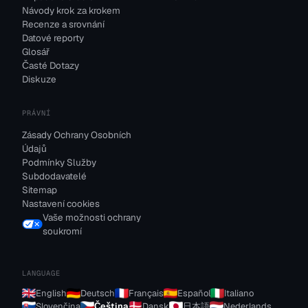
Návody krok za krokem
Recenze a srovnání
Datové reporty
Glosář
Časté Dotazy
Diskuze
PRÁVNÍ
Zásady Ochrany Osobních
Údajů
Podmínky Služby
Subdodavatelé
Sitemap
Nastavení cookies
Vaše možnosti ochrany
soukromí
LANGUAGE
English
Deutsch
Français
Español
Italiano
Slovenčina
Čeština
Dansk
日本語
Nederlands