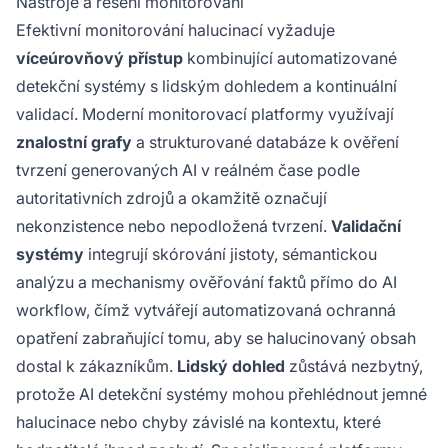
Nástroje a řešení monitorování
Efektivní monitorování halucinací vyžaduje
víceúrovňový přístup
kombinující automatizované
detekční systémy s lidským dohledem a kontinuální
validací. Moderní monitorovací platformy využívají
znalostní grafy
a strukturované databáze k ověření
tvrzení generovaných AI v reálném čase podle
autoritativních zdrojů a okamžitě označují
nekonzistence nebo nepodložená tvrzení.
Validační
systémy
integrují skórování jistoty, sémantickou
analýzu a mechanismy ověřování faktů přímo do AI
workflow, čímž vytvářejí automatizovaná ochranná
opatření zabraňující tomu, aby se halucinovaný obsah
dostal k zákazníkům.
Lidský dohled
zůstává nezbytný,
protože AI detekční systémy mohou přehlédnout jemné
halucinace nebo chyby závislé na kontextu, které