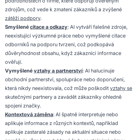
podrobnostech o firmě, které odporují ověřeným
zdrojům, což vede k zmatení zákazníků a zvýšené
zátěži podpory
.
Smyšlené
citace a odkazy
: AI vytváří falešné zdroje,
neexistující výzkumné práce nebo vymyšlené citace
odborníků na podporu tvrzení, což podkopává
důvěryhodnost obsahu, když zákazníci informace
ověřují.
Vymyšlené
vztahy a partnerství
: AI halucinuje
obchodní partnerství, spolupráce nebo doporučení,
která nikdy neexistovala, což může poškodit
vztahy se
skutečnými partnery a zavádět zákazníky ohledně
spojení značky.
Kontextová záměna
: AI špatně interpretuje nebo
aplikuje informace z různých kontextů, například
aplikuje zastaralé zásady na aktuální situace nebo