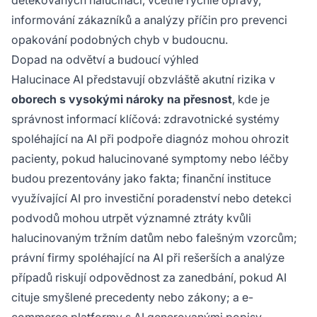
informování zákazníků a analýzy příčin pro prevenci
opakování podobných chyb v budoucnu.
Dopad na odvětví a budoucí výhled
Halucinace AI představují obzvláště akutní rizika v
oborech s vysokými nároky na přesnost
, kde je
správnost informací klíčová: zdravotnické systémy
spoléhající na AI při podpoře diagnóz mohou ohrozit
pacienty, pokud halucinované symptomy nebo léčby
budou prezentovány jako fakta; finanční instituce
využívající AI pro investiční poradenství nebo detekci
podvodů mohou utrpět významné ztráty kvůli
halucinovaným tržním datům nebo falešným vzorcům;
právní firmy spoléhající na AI při rešerších a analýze
případů riskují odpovědnost za zanedbání, pokud AI
cituje smyšlené precedenty nebo zákony; a e-
commerce platformy s AI generovanými popisy