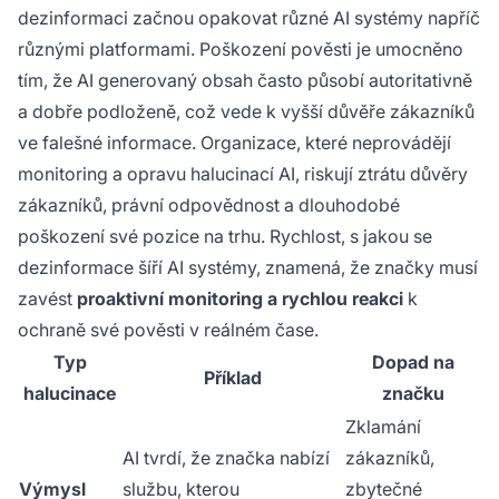
dezinformaci začnou opakovat různé AI systémy napříč
různými platformami. Poškození pověsti je umocněno
tím, že AI generovaný obsah často působí autoritativně
a dobře podloženě, což vede k vyšší důvěře zákazníků
ve falešné informace. Organizace, které neprovádějí
monitoring a opravu halucinací AI, riskují ztrátu důvěry
zákazníků, právní odpovědnost a dlouhodobé
poškození své pozice na trhu. Rychlost, s jakou se
dezinformace šíří AI systémy, znamená, že značky musí
zavést
proaktivní monitoring a rychlou reakci
k
ochraně své pověsti v reálném čase.
Typ
Dopad na
Příklad
halucinace
značku
Zklamání
AI tvrdí, že značka nabízí
zákazníků,
Výmysl
službu, kterou
zbytečné