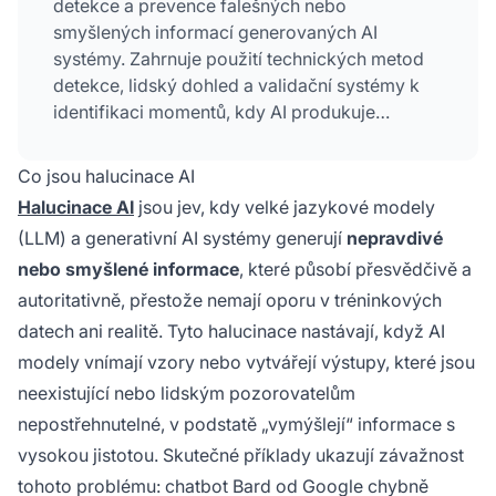
detekce a prevence falešných nebo
smyšlených informací generovaných AI
systémy. Zahrnuje použití technických metod
detekce, lidský dohled a validační systémy k
identifikaci momentů, kdy AI produkuje
nepřesná tvrzení, která mohou poškodit pověst
značky. Toto monitorování je zásadní pro
Co jsou halucinace AI
udržení důvěry zákazníků a zajištění faktické
Halucinace AI
jsou jev, kdy velké jazykové modely
přesnosti AI obsahu ve všech zákaznicky
(LLM) a generativní AI systémy generují
nepravdivé
orientovaných kanálech.
nebo smyšlené informace
, které působí přesvědčivě a
autoritativně, přestože nemají oporu v tréninkových
datech ani realitě. Tyto halucinace nastávají, když AI
modely vnímají vzory nebo vytvářejí výstupy, které jsou
neexistující nebo lidským pozorovatelům
nepostřehnutelné, v podstatě „vymýšlejí“ informace s
vysokou jistotou. Skutečné příklady ukazují závažnost
tohoto problému: chatbot Bard od Google chybně