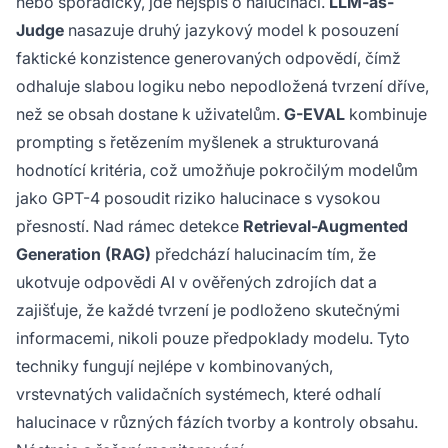
nebo sporadicky, jde nejspíš o halucinaci.
LLM-as-
Judge
nasazuje druhý jazykový model k posouzení
faktické konzistence generovaných odpovědí, čímž
odhaluje slabou logiku nebo nepodložená tvrzení dříve,
než se obsah dostane k uživatelům.
G-EVAL
kombinuje
prompting s řetězením myšlenek a strukturovaná
hodnotící kritéria, což umožňuje pokročilým modelům
jako GPT-4 posoudit riziko halucinace s vysokou
přesností. Nad rámec detekce
Retrieval-Augmented
Generation (RAG)
předchází halucinacím tím, že
ukotvuje odpovědi AI v ověřených zdrojích dat a
zajišťuje, že každé tvrzení je podloženo skutečnými
informacemi, nikoli pouze předpoklady modelu. Tyto
techniky fungují nejlépe v kombinovaných,
vrstevnatých validačních systémech, které odhalí
halucinace v různých fázích tvorby a kontroly obsahu.