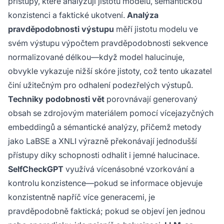
přístupy, které analyzují jistotu modelu, sémantickou
konzistenci a faktické ukotvení.
Analýza
pravděpodobnosti výstupu
měří jistotu modelu ve
svém výstupu výpočtem pravděpodobnosti sekvence
normalizované délkou—když model halucinuje,
obvykle vykazuje nižší skóre jistoty, což tento ukazatel
činí užitečným pro odhalení podezřelých výstupů.
Techniky podobnosti vět
porovnávají generovaný
obsah se zdrojovým materiálem pomocí vícejazyčných
embeddingů a sémantické analýzy, přičemž metody
jako LaBSE a XNLI výrazně překonávají jednodušší
přístupy díky schopnosti odhalit i jemné halucinace.
SelfCheckGPT
využívá vícenásobné vzorkování a
kontrolu konzistence—pokud se informace objevuje
konzistentně napříč více generacemi, je
pravděpodobně faktická; pokud se objeví jen jednou