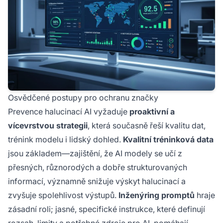
Osvědčené postupy pro ochranu značky
Prevence halucinací AI vyžaduje
proaktivní a
vícevrstvou strategii
, která současně řeší kvalitu dat,
trénink modelu i lidský dohled.
Kvalitní tréninková data
jsou základem—zajištění, že AI modely se učí z
přesných, různorodých a dobře strukturovaných
informací, významně snižuje výskyt halucinací a
zvyšuje spolehlivost výstupů.
Inženýring promptů
hraje
zásadní roli; jasné, specifické instrukce, které definují
rozsah, limity a potřebné zdroje pro AI, pomáhají