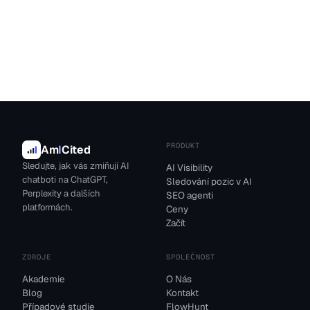
PRODUKT
Am
I
Cited
Sledujte, jak vás zmiňují AI
AI Visibility
chatboti na ChatGPT,
Sledování pozic v AI
Perplexity a dalších
SEO agenti
platformách.
Ceny
Začít
ZDROJE
SPOLEČNOST
Akademie
O Nás
Blog
Kontakt
Případové studie
FlowHunt