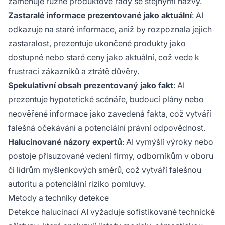
zaměňuje různé produktové řady se stejnými názvy.
Zastaralé informace prezentované jako aktuální
: AI
odkazuje na staré informace, aniž by rozpoznala jejich
zastaralost, prezentuje ukončené produkty jako
dostupné nebo staré ceny jako aktuální, což vede k
frustraci zákazníků a ztrátě důvěry.
Spekulativní obsah prezentovaný jako fakt
: AI
prezentuje hypotetické scénáře, budoucí plány nebo
neověřené informace jako zavedená fakta, což vytváří
falešná očekávání a potenciální právní odpovědnost.
Halucinované názory expertů
: AI vymýšlí výroky nebo
postoje přisuzované vedení firmy, odborníkům v oboru
či lídrům myšlenkových směrů, což vytváří falešnou
autoritu a potenciální riziko pomluvy.
Metody a techniky detekce
Detekce halucinací AI vyžaduje sofistikované technické