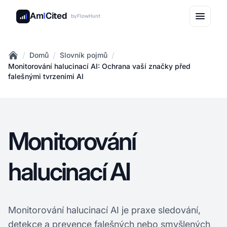
Am
I
Cited
by
FlowHunt
/
/
/
Domů
Slovník pojmů
Home
Monitorování halucinací AI: Ochrana vaší značky před
falešnými tvrzeními AI
Monitorování
halucinací AI
Monitorování halucinací AI je praxe sledování,
detekce a prevence falešných nebo smyšlených