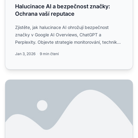
Halucinace AI a bezpečnost značky:
Ochrana vaší reputace
Zjistěte, jak halucinace AI ohrožují bezpečnost
značky v Google AI Overviews, ChatGPT a
Perplexity. Objevte strategie monitorování, techniky
zpevnění obsahu a p...
Jan 3, 2026
9 min čtení
Jak zabránit halucinacím o vaší značce v AI