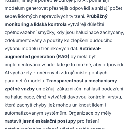
modelům generovat přesnější odpovědi a snižují počet
sebevědomých nepravdivých tvrzení.
Průběžný
monitoring a lidská kontrola
vytvářejí důležité
zpětnovazební smyčky, kdy jsou halucinace zachyceny,
zdokumentovány a použity ke zlepšení budoucího
výkonu modelu i tréninkových dat.
Retrieval-
augmented generation (RAG)
by měla být
implementována všude, kde je to možné, aby odpovědi
AI vycházely z ověřených zdrojů místo pouhých
parametrů modelu.
Transparentnost a mechanismy
zpětné vazby
umožňují zákazníkům nahlásit podezření
na halucinace, čímž vytvářejí davovou kontrolní vrstvu,
která zachytí chyby, jež mohou uniknout lidem i
automatizovaným systémům. Organizace by měly
nastavit
jasné eskalační postupy
pro řešení
detekovaných halucinací, včetně rychlé opravy,