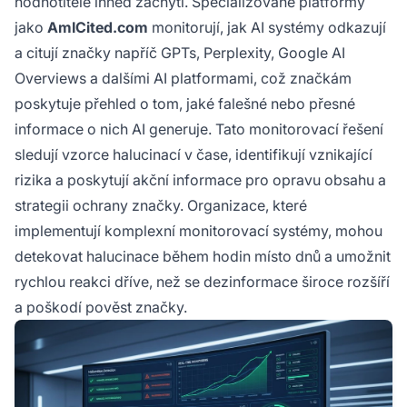
hodnotitelé ihned zachytí. Specializované platformy
jako
AmICited.com
monitorují, jak AI systémy odkazují
a citují značky napříč GPTs, Perplexity, Google AI
Overviews a dalšími AI platformami, což značkám
poskytuje přehled o tom, jaké falešné nebo přesné
informace o nich AI generuje. Tato monitorovací řešení
sledují vzorce halucinací v čase, identifikují vznikající
rizika a poskytují akční informace pro opravu obsahu a
strategii ochrany značky. Organizace, které
implementují komplexní monitorovací systémy, mohou
detekovat halucinace během hodin místo dnů a umožnit
rychlou reakci dříve, než se dezinformace široce rozšíří
a poškodí pověst značky.