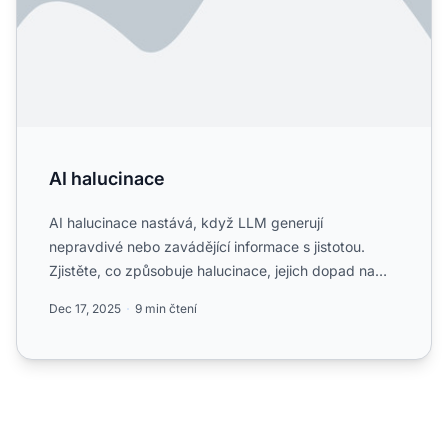
AI halucinace
AI halucinace nastává, když LLM generují
nepravdivé nebo zavádějící informace s jistotou.
Zjistěte, co způsobuje halucinace, jejich dopad na
monitorování značky...
Dec 17, 2025
9 min čtení