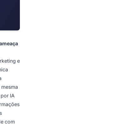
ameaça
rketing e
nica
a
 a mesma
por IA
formações
s
ade com