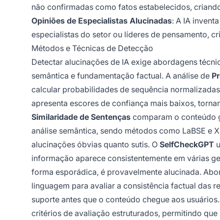
não confirmadas como fatos estabelecidos, criando 
Opiniões de Especialistas Alucinadas
: A IA inven
especialistas do setor ou líderes de pensamento, cr
Métodos e Técnicas de Detecção
Detectar alucinações de IA exige abordagens técni
semântica e fundamentação factual. A análise de
Pr
calcular probabilidades de sequência normalizad
apresenta escores de confiança mais baixos, tornand
Similaridade de Sentenças
comparam o conteúdo ge
análise semântica, sendo métodos como LaBSE e XN
alucinações óbvias quanto sutis. O
SelfCheckGPT
u
informação aparece consistentemente em várias ge
forma esporádica, é provavelmente alucinada. Abo
linguagem para avaliar a consistência factual das 
suporte antes que o conteúdo chegue aos usuários
critérios de avaliação estruturados, permitindo q