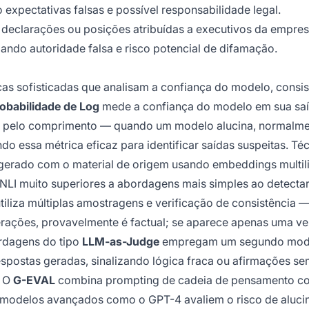
expectativas falsas e possível responsabilidade legal.
ta declarações ou posições atribuídas a executivos da empres
iando autoridade falsa e risco potencial de difamação.
cas sofisticadas que analisam a confiança do modelo, consis
obabilidade de Log
mede a confiança do modelo em sua sa
as pelo comprimento — quando um modelo alucina, normalm
o essa métrica eficaz para identificar saídas suspeitas. Té
rado com o material de origem usando embeddings multil
LI muito superiores a abordagens mais simples ao detectar
tiliza múltiplas amostragens e verificação de consistência —
rações, provavelmente é factual; se aparece apenas uma ve
rdagens do tipo
LLM-as-Judge
empregam um segundo mod
respostas geradas, sinalizando lógica fraca ou afirmações s
. O
G-EVAL
combina prompting de cadeia de pensamento c
ue modelos avançados como o GPT-4 avaliem o risco de aluc