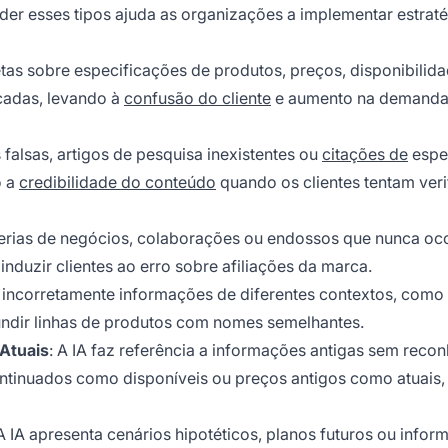
nder esses tipos ajuda as organizações a implementar estrat
etas sobre especificações de produtos, preços, disponibilid
cadas, levando à
confusão do cliente
e aumento na demanda
es falsas, artigos de pesquisa inexistentes ou
citações de
espec
o a
credibilidade do conteúdo
quando os clientes tentam veri
rcerias de negócios, colaborações ou endossos que nunca oc
 induzir clientes ao erro sobre afiliações da marca.
ca incorretamente informações de diferentes contextos, como 
fundir linhas de produtos com nomes semelhantes.
Atuais
: A IA faz referência a informações antigas sem reco
ntinuados como disponíveis ou preços antigos como atuais,
 A IA apresenta cenários hipotéticos, planos futuros ou info