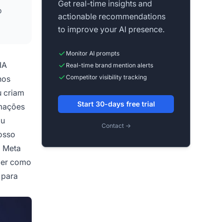
Get real-time insights and
o
actionable recommendations
to improve your AI presence.
Monitor AI prompts
IA
Real-time brand mention alerts
Competitor visibility tracking
nos
u criam
Start 30-days free trial
rmações
ou
Contact →
osso
a Meta
nder como
 para