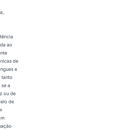
a,
tência
ída ao
ente
cnicas de
ingues e
 tanto
 se a
z ou de
elo de
em
om
inação