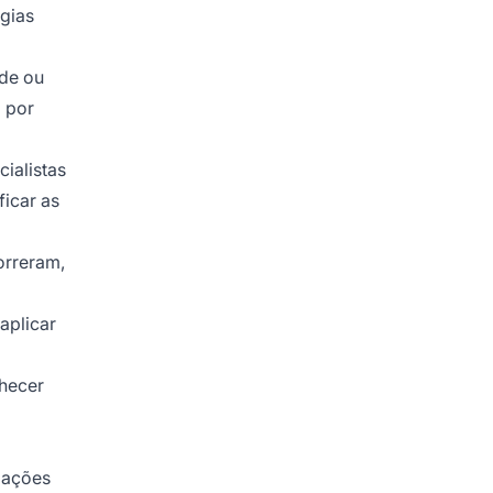
égias
ade ou
 por
ialistas
ficar as
orreram,
aplicar
nhecer
rmações