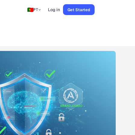
Log in
Get Started
PT