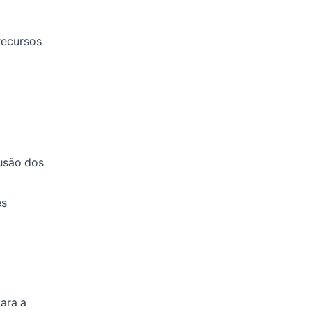
recursos
fusão dos
es
ara a