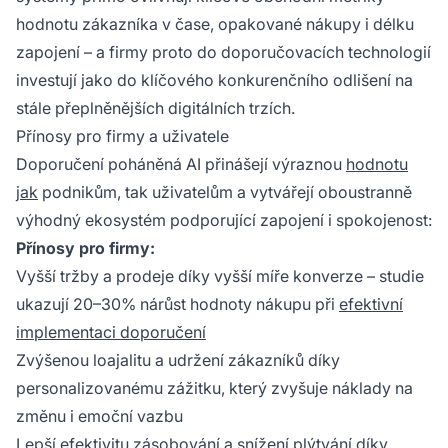
hodnotu zákazníka v čase, opakované nákupy i délku
zapojení – a firmy proto do doporučovacích technologií
investují jako do klíčového konkurenčního odlišení na
stále přeplněnějších digitálních trzích.
Přínosy pro firmy a uživatele
Doporučení poháněná AI přinášejí výraznou
hodnotu
jak
podnikům, tak uživatelům a vytvářejí oboustranně
výhodný ekosystém podporující zapojení i spokojenost:
Přínosy pro firmy:
Vyšší tržby a prodeje díky vyšší míře konverze – studie
ukazují 20–30% nárůst hodnoty nákupu při
efektivní
implementaci doporučení
Zvýšenou loajalitu a udržení zákazníků díky
personalizovanému zážitku, který zvyšuje náklady na
změnu i emoční vazbu
Lepší efektivitu zásobování a snížení plýtvání díky