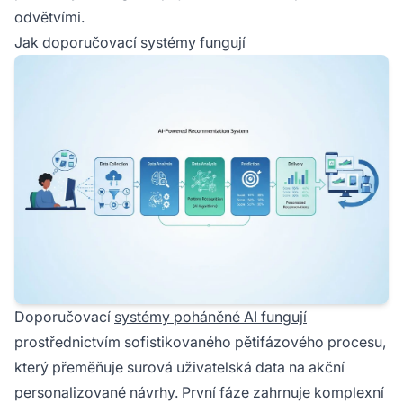
odvětvími.
Jak doporučovací systémy fungují
Doporučovací
systémy poháněné AI fungují
prostřednictvím sofistikovaného pětifázového procesu,
který přeměňuje surová uživatelská data na akční
personalizované návrhy. První fáze zahrnuje komplexní