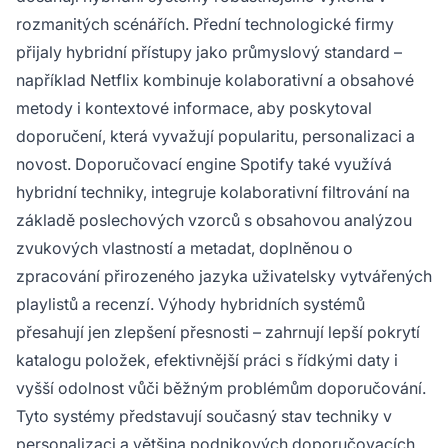
rozmanitých scénářích. Přední technologické firmy
přijaly hybridní přístupy jako průmyslový standard –
například Netflix kombinuje kolaborativní a obsahové
metody i kontextové informace, aby poskytoval
doporučení, která vyvažují popularitu, personalizaci a
novost. Doporučovací engine Spotify také využívá
hybridní techniky, integruje kolaborativní filtrování na
základě poslechových vzorců s obsahovou analýzou
zvukových vlastností a metadat, doplněnou o
zpracování přirozeného jazyka uživatelsky vytvářených
playlistů a recenzí. Výhody hybridních systémů
přesahují jen zlepšení přesnosti – zahrnují lepší pokrytí
katalogu položek, efektivnější práci s řídkými daty i
vyšší odolnost vůči běžným problémům doporučování.
Tyto systémy představují současný stav techniky v
personalizaci a většina podnikových doporučovacích