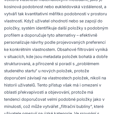
kosinová podobnost nebo eukleidovská vzdálenost, a
vytváří tak kvantitativní měřítko podobnosti v prostoru
vlastností. Když uživatel ohodnotí nebo se zapojí do
položky, systém identifikuje další položky s podobným
profilem a doporučuje tyto alternativy – efektivně
personalizuje návrhy podle projevovaných preferencí
ke konkrétním vlastnostem. Obsahové filtrování vyniká
v situacích, kde jsou metadata položek bohatá a dobře
strukturovaná, a přirozeně si poradí s „problémem
studeného startu“ u nových položek, protože
doporučení závisejí na vlastnostech položek, nikoli na
historii uživatelů. Tento přístup však má i omezení v
oblasti překvapivosti a objevování, protože má
tendenci doporučovat velmi podobné položky jako v
minulosti, což může vytvářet „filtrační bubliny“, které
uživatele omezují na úzké kategorie. Ve srovnání s