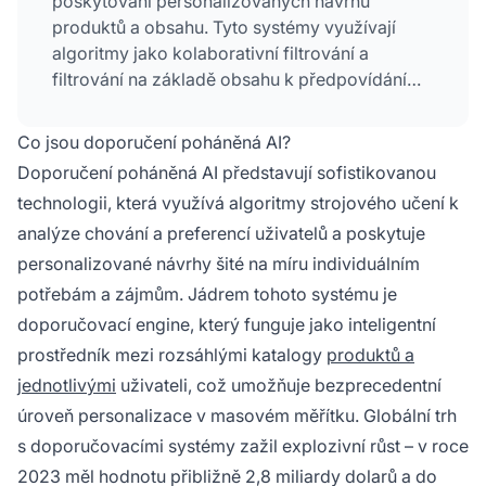
poskytování personalizovaných návrhů
produktů a obsahu. Tyto systémy využívají
algoritmy jako kolaborativní filtrování a
filtrování na základě obsahu k předpovídání
toho, o co by uživatelé mohli mít zájem, což
firmám umožňuje zvýšit zapojení, prodeje a
Co jsou doporučení poháněná AI?
spokojenost zákazníků prostřednictvím
Doporučení poháněná AI představují sofistikovanou
cílených doporučení.
technologii, která využívá algoritmy strojového učení k
analýze chování a preferencí uživatelů a poskytuje
personalizované návrhy šité na míru individuálním
potřebám a zájmům. Jádrem tohoto systému je
doporučovací engine, který funguje jako inteligentní
prostředník mezi rozsáhlými katalogy
produktů a
jednotlivými
uživateli, což umožňuje bezprecedentní
úroveň personalizace v masovém měřítku. Globální trh
s doporučovacími systémy zažil explozivní růst – v roce
2023 měl hodnotu přibližně 2,8 miliardy dolarů a do