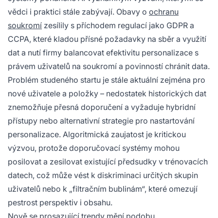
vědci i praktici stále zabývají. Obavy o
ochranu
soukromí
zesílily s příchodem regulací jako GDPR a
CCPA, které kladou přísné požadavky na sběr a využití
dat a nutí firmy balancovat efektivitu personalizace s
právem uživatelů na soukromí a povinností chránit data.
Problém studeného startu je stále aktuální zejména pro
nové uživatele a položky – nedostatek historických dat
znemožňuje přesná doporučení a vyžaduje hybridní
přístupy nebo alternativní strategie pro nastartování
personalizace. Algoritmická zaujatost je kritickou
výzvou, protože doporučovací systémy mohou
posilovat a zesilovat existující předsudky v trénovacích
datech, což může vést k diskriminaci určitých skupin
uživatelů nebo k „filtračním bublinám“, které omezují
pestrost perspektiv i obsahu.
Nově se prosazující trendy mění podobu