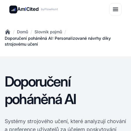
Am
I
Cited
by
FlowHunt
/
/
/
Domů
Slovník pojmů
Home
Doporučení poháněná AI: Personalizované návrhy díky
strojovému učení
Doporučení
poháněná AI
Systémy strojového učení, které analyzují chování
a preference uživatelů za účelem poskytování