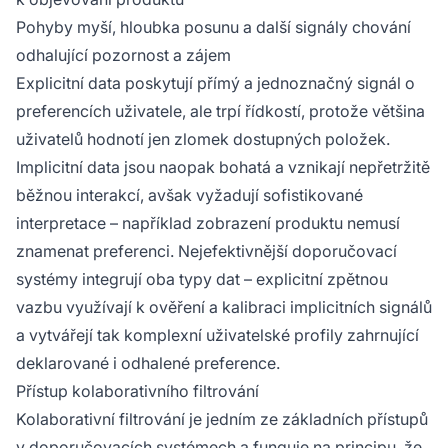
Pohyby myší, hloubka posunu a další signály chování
odhalující pozornost a zájem
Explicitní data poskytují přímý a jednoznačný signál o
preferencích uživatele, ale trpí řídkostí, protože většina
uživatelů hodnotí jen zlomek dostupných položek.
Implicitní data jsou naopak bohatá a vznikají nepřetržitě
běžnou interakcí, avšak vyžadují sofistikované
interpretace – například zobrazení produktu nemusí
znamenat preferenci. Nejefektivnější doporučovací
systémy integrují oba typy dat – explicitní zpětnou
vazbu využívají k ověření a kalibraci implicitních signálů
a vytvářejí tak komplexní uživatelské profily zahrnující
deklarované i odhalené preference.
Přístup kolaborativního filtrování
Kolaborativní filtrování je jedním ze základních přístupů
v doporučovacích systémech a funguje na principu, že