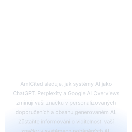
Sledujte, jak AI zmiňuje
vaši značku v
doporučeních
AmICited sleduje, jak systémy AI jako
ChatGPT, Perplexity a Google AI Overviews
zmiňují vaši značku v personalizovaných
doporučeních a obsahu generovaném AI.
Zůstaňte informováni o viditelnosti vaší
značky v systémech poháněných AI.