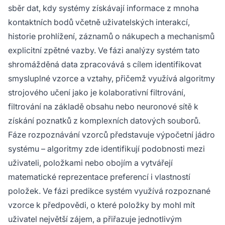
sběr dat, kdy systémy získávají informace z mnoha
kontaktních bodů včetně uživatelských interakcí,
historie prohlížení, záznamů o nákupech a mechanismů
explicitní zpětné vazby. Ve fázi analýzy systém tato
shromážděná data zpracovává s cílem identifikovat
smysluplné vzorce a vztahy, přičemž využívá algoritmy
strojového učení jako je kolaborativní filtrování,
filtrování na základě obsahu nebo neuronové sítě k
získání poznatků z komplexních datových souborů.
Fáze rozpoznávání vzorců představuje výpočetní jádro
systému – algoritmy zde identifikují podobnosti mezi
uživateli, položkami nebo obojím a vytvářejí
matematické reprezentace preferencí i vlastností
položek. Ve fázi predikce systém využívá rozpoznané
vzorce k předpovědi, o které položky by mohl mít
uživatel největší zájem, a přiřazuje jednotlivým