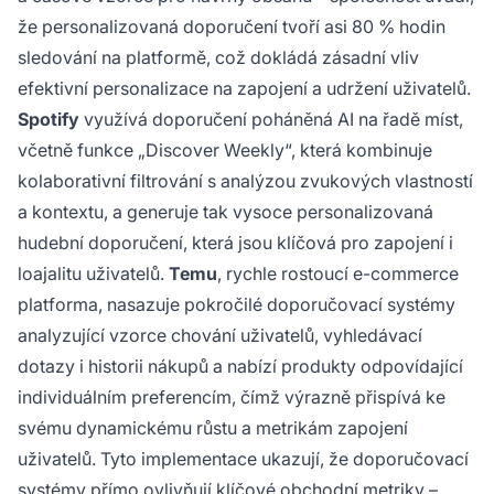
že personalizovaná doporučení tvoří asi 80 % hodin
sledování na platformě, což dokládá zásadní vliv
efektivní personalizace na zapojení a udržení uživatelů.
Spotify
využívá doporučení poháněná AI na řadě míst,
včetně funkce „Discover Weekly“, která kombinuje
kolaborativní filtrování s analýzou zvukových vlastností
a kontextu, a generuje tak vysoce personalizovaná
hudební doporučení, která jsou klíčová pro zapojení i
loajalitu uživatelů.
Temu
, rychle rostoucí e-commerce
platforma, nasazuje pokročilé doporučovací systémy
analyzující vzorce chování uživatelů, vyhledávací
dotazy i historii nákupů a nabízí produkty odpovídající
individuálním preferencím, čímž výrazně přispívá ke
svému dynamickému růstu a metrikám zapojení
uživatelů. Tyto implementace ukazují, že doporučovací
systémy přímo ovlivňují klíčové obchodní metriky –