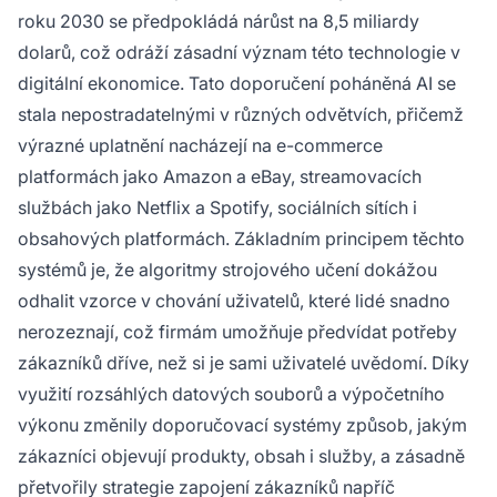
roku 2030 se předpokládá nárůst na 8,5 miliardy
dolarů, což odráží zásadní význam této technologie v
digitální ekonomice. Tato doporučení poháněná AI se
stala nepostradatelnými v různých odvětvích, přičemž
výrazné uplatnění nacházejí na e-commerce
platformách jako Amazon a eBay, streamovacích
službách jako Netflix a Spotify, sociálních sítích i
obsahových platformách. Základním principem těchto
systémů je, že algoritmy strojového učení dokážou
odhalit vzorce v chování uživatelů, které lidé snadno
nerozeznají, což firmám umožňuje předvídat potřeby
zákazníků dříve, než si je sami uživatelé uvědomí. Díky
využití rozsáhlých datových souborů a výpočetního
výkonu změnily doporučovací systémy způsob, jakým
zákazníci objevují produkty, obsah i služby, a zásadně
přetvořily strategie zapojení zákazníků napříč