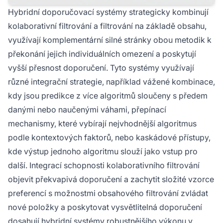
Hybridní doporučovací systémy strategicky kombinují
kolaborativní filtrování a filtrování na základě obsahu,
využívají komplementární silné stránky obou metodik k
překonání jejich individuálních omezení a poskytují
vyšší přesnost doporučení. Tyto systémy využívají
různé integrační strategie, například vážené kombinace,
kdy jsou predikce z více algoritmů sloučeny s předem
danými nebo naučenými váhami, přepínací
mechanismy, které vybírají nejvhodnější algoritmus
podle kontextových faktorů, nebo kaskádové přístupy,
kde výstup jednoho algoritmu slouží jako vstup pro
další. Integrací schopnosti kolaborativního filtrování
objevit překvapivá doporučení a zachytit složité vzorce
preferencí s možnostmi obsahového filtrování zvládat
nové položky a poskytovat vysvětlitelná doporučení
dosahují hybridní systémy robustnějšího výkonu v