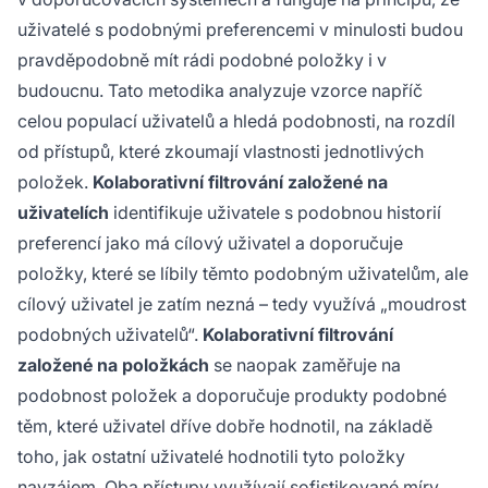
uživatelé s podobnými preferencemi v minulosti budou
pravděpodobně mít rádi podobné položky i v
budoucnu. Tato metodika analyzuje vzorce napříč
celou populací uživatelů a hledá podobnosti, na rozdíl
od přístupů, které zkoumají vlastnosti jednotlivých
položek.
Kolaborativní filtrování založené na
uživatelích
identifikuje uživatele s podobnou historií
preferencí jako má cílový uživatel a doporučuje
položky, které se líbily těmto podobným uživatelům, ale
cílový uživatel je zatím nezná – tedy využívá „moudrost
podobných uživatelů“.
Kolaborativní filtrování
založené na položkách
se naopak zaměřuje na
podobnost položek a doporučuje produkty podobné
těm, které uživatel dříve dobře hodnotil, na základě
toho, jak ostatní uživatelé hodnotili tyto položky
navzájem. Oba přístupy využívají sofistikované míry