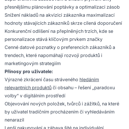
přesnějšímu plánování poptávky a optimalizaci zásob
Snížení nákladů na akvizici zákazníka maximalizací
hodnoty stávajících zákazníků skrze cílená doporučení
Konkurenční odlišení na přeplněných trzích, kde se
personalizace stává klíčovým prvkem značky
Cenné datové poznatky o preferencích zákazníků a
trendech, které napomáhají rozvoji produktů i
marketingovým strategiím
Přínosy pro uživatele:
Výrazné zkrácení času stráveného
hledáním
relevantních produktů
či obsahu – řešení „paradoxu
volby“ v digitálním prostředí
Objevování nových položek, tvůrců i zážitků, na které
by uživatel tradičním procházením či vyhledáváním
nenarazil
Lepší nakupování a zábava šité na individuální