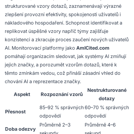
strukturované vzory dotazů, zaznamenávají výrazné
zlepšení provozní efektivity, spokojenosti uživatelů i
nákladového hospodaření. Schopnost identifikovat a
replikovat úspěšné vzory napříč týmy zajišťuje
konzistenci a zkracuje proces zaučení nových uživatelů
AI. Monitorovací platformy jako
AmICited.com
pomáhají organizacím sledovat, jak systémy AI zmiňují
jejich značky, a porozumět vzorům dotazů, které k
těmto zmínkám vedou, což přináší zásadní vhled do
chování AI a reprezentace značky.
Nestrukturované
Aspekt
Rozpoznání vzorů
dotazy
85–92 % správných
60–70 % správných
Přesnost
odpovědí
odpovědí
Průměrně 2–3
Průměrně 4–6
Doba odezvy
sekundy
sekund