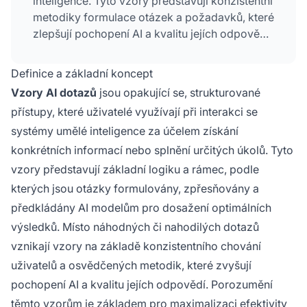
inteligence. Tyto vzory představují konzistentní
metodiky formulace otázek a požadavků, které
zlepšují pochopení AI a kvalitu jejích odpovědí.
Vycházejí z osvědčeného chování uživatelů a
osvědčených postupů napříč různými
Definice a základní koncept
odvětvími a případy použití. Porozumění a
Vzory AI dotazů
jsou opakující se, strukturované
implementace efektivních
vzorů dotazů
je
přístupy, které uživatelé využívají při interakci se
zásadní pro maximalizaci efektivity systémů AI
systémy umělé inteligence za účelem získání
a dosažení optimálních výsledků.
konkrétních informací nebo splnění určitých úkolů. Tyto
vzory představují základní logiku a rámec, podle
kterých jsou otázky formulovány, zpřesňovány a
předkládány AI modelům pro dosažení optimálních
výsledků. Místo náhodných či nahodilých dotazů
vznikají vzory na základě konzistentního chování
uživatelů a osvědčených metodik, které zvyšují
pochopení AI a kvalitu jejích odpovědí. Porozumění
těmto vzorům je základem pro maximalizaci efektivity