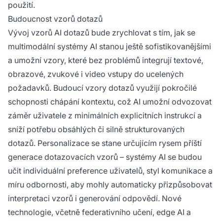
použití.
Budoucnost vzorů dotazů
Vývoj vzorů AI dotazů bude zrychlovat s tím, jak se
multimodální systémy AI stanou ještě sofistikovanějšími
a umožní vzory, které bez problémů integrují textové,
obrazové, zvukové i video vstupy do ucelených
požadavků. Budoucí vzory dotazů využijí pokročilé
schopnosti chápání kontextu, což AI umožní odvozovat
záměr uživatele z minimálních explicitních instrukcí a
sníží potřebu obsáhlých či silně strukturovaných
dotazů. Personalizace se stane určujícím rysem příští
generace dotazovacích vzorů – systémy AI se budou
učit individuální preference uživatelů, styl komunikace a
míru odbornosti, aby mohly automaticky přizpůsobovat
interpretaci vzorů i generování odpovědí. Nové
technologie, včetně federativního učení, edge AI a