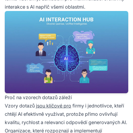
interakce s AI napříč všemi oblastmi.
Proč na vzorech dotazů záleží
Vzory dotazů
jsou klíčové pro
firmy i jednotlivce, kteří
chtějí AI efektivně využívat, protože přímo ovlivňují
kvalitu, rychlost a relevanci odpovědí generovaných AI.
Organizace, které rozpoznají a implementují