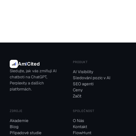
PRODUKT
Am
I
Cited
Sledujte, jak vás zmiňují AI
AI Visibility
chatboti na ChatGPT,
Sledování pozic v AI
Perplexity a dalších
SEO agenti
platformách.
Ceny
Začít
ZDROJE
SPOLEČNOST
Akademie
O Nás
Blog
Kontakt
Případové studie
FlowHunt