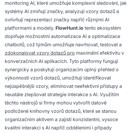
monitoring AI, které umožňuje komplexní sledování, jak
systémy AI zmiňují značky, analyzují vzory dotazů a
ovlivňují reprezentaci značky napříč různými AI
platformami a modely.
FlowHunt.io
tento ekosystém
doplňuje možnostmi automatizace AI a optimalizace
chatbotů, což týmům umožňuje navrhovat, testovat a
zdokonalovat vzory dotazů pro
maximální efektivitu v
konverzačních AI aplikacích. Tyto platformy fungují
synergicky a poskytují organizacím úplný přehled o
výkonnosti vzorů dotazů, umožňují identifikovat
nejúspěšnější vzory, eliminovat neefektivní přístupy a
neustále zlepšovat strategie interakce s AI. Využitím
těchto nástrojů si firmy mohou vytvořit datově
podložené knihovny vzorů dotazů, které se stanou
organizačním aktivem a zajistí konzistentní, vysoce
kvalitní interakci s AI napříč odděleními i případy