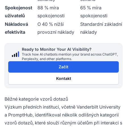
Spokojenost
88 % míra
65 % míra
uživatelů
spokojenosti
spokojenosti
Nákladová
O 40 % nižší
Standardní základní
efektivita
provozní náklady
náklady
Ready to Monitor Your AI Visibility?
Track how AI chatbots mention your brand across ChatGPT,
Perplexity, and other platforms.
Začít
Kontakt
Běžné kategorie vzorů dotazů
Výzkum předních institucí, včetně Vanderbilt University
a PromptHub, identifikoval několik odlišných kategorií
vzorů dotazů, které slouží různým účelům při interakci s