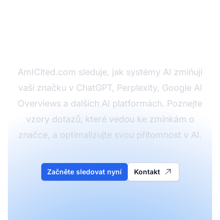
Sledujte, jak AI zmiňuje
vaši značku
AmICited.com sleduje, jak systémy AI zmiňují
vaši značku v ChatGPT, Perplexity, Google AI
Overviews a dalších AI platformách. Poznejte
vzory dotazů, které vedou ke zmínkám o
značce, a optimalizujte svou přítomnost v AI.
Začněte sledovat nyní
Kontakt