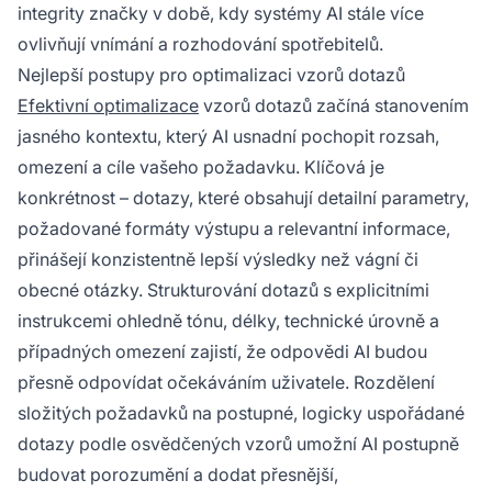
integrity značky v době, kdy systémy AI stále více
ovlivňují vnímání a rozhodování spotřebitelů.
Nejlepší postupy pro optimalizaci vzorů dotazů
Efektivní optimalizace
vzorů dotazů začíná stanovením
jasného kontextu, který AI usnadní pochopit rozsah,
omezení a cíle vašeho požadavku. Klíčová je
konkrétnost – dotazy, které obsahují detailní parametry,
požadované formáty výstupu a relevantní informace,
přinášejí konzistentně lepší výsledky než vágní či
obecné otázky. Strukturování dotazů s explicitními
instrukcemi ohledně tónu, délky, technické úrovně a
případných omezení zajistí, že odpovědi AI budou
přesně odpovídat očekáváním uživatele. Rozdělení
složitých požadavků na postupné, logicky uspořádané
dotazy podle osvědčených vzorů umožní AI postupně
budovat porozumění a dodat přesnější,