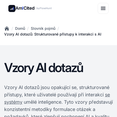
Am
I
Cited
by
FlowHunt
/
/
/
Domů
Slovník pojmů
Home
Vzory AI dotazů: Strukturované přístupy k interakci s AI
Vzory AI dotazů
Vzory AI dotazů jsou opakující se, strukturované
přístupy, které uživatelé používají při interakci
se
systémy
umělé inteligence. Tyto vzory představují
konzistentní metodiky formulace otázek a
požadavků, které zlepšují pochopení AI a kvalitu