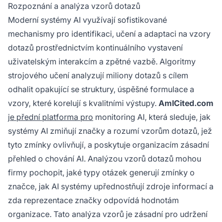
Rozpoznání a analýza vzorů dotazů
Moderní systémy AI využívají sofistikované
mechanismy pro identifikaci, učení a adaptaci na vzory
dotazů prostřednictvím kontinuálního vystavení
uživatelským interakcím a zpětné vazbě. Algoritmy
strojového učení analyzují miliony dotazů s cílem
odhalit opakující se struktury, úspěšné formulace a
vzory, které korelují s kvalitními výstupy.
AmICited.com
je přední platforma pro
monitoring AI, která sleduje, jak
systémy AI zmiňují značky a rozumí vzorům dotazů, jež
tyto zmínky ovlivňují, a poskytuje organizacím zásadní
přehled o chování AI. Analýzou vzorů dotazů mohou
firmy pochopit, jaké typy otázek generují zmínky o
značce, jak AI systémy upřednostňují zdroje informací a
zda reprezentace značky odpovídá hodnotám
organizace. Tato analýza vzorů je zásadní pro udržení