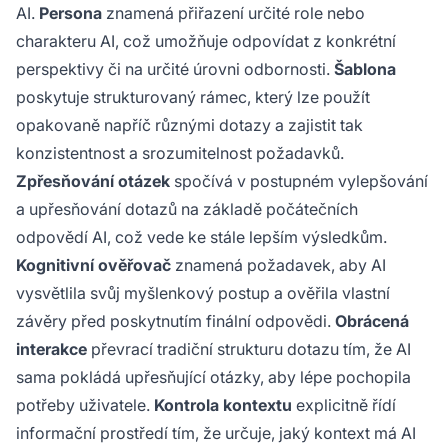
AI.
Persona
znamená přiřazení určité role nebo
charakteru AI, což umožňuje odpovídat z konkrétní
perspektivy či na určité úrovni odbornosti.
Šablona
poskytuje strukturovaný rámec, který lze použít
opakovaně napříč různými dotazy a zajistit tak
konzistentnost a srozumitelnost požadavků.
Zpřesňování otázek
spočívá v postupném vylepšování
a upřesňování dotazů na základě počátečních
odpovědí AI, což vede ke stále lepším výsledkům.
Kognitivní ověřovač
znamená požadavek, aby AI
vysvětlila svůj myšlenkový postup a ověřila vlastní
závěry před poskytnutím finální odpovědi.
Obrácená
interakce
převrací tradiční strukturu dotazu tím, že AI
sama pokládá upřesňující otázky, aby lépe pochopila
potřeby uživatele.
Kontrola kontextu
explicitně řídí
informační prostředí tím, že určuje, jaký kontext má AI