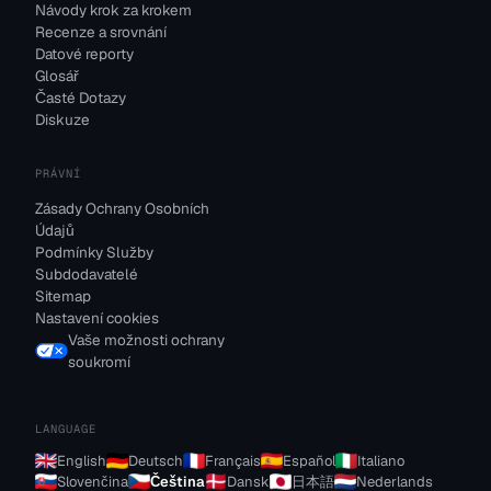
Návody krok za krokem
Recenze a srovnání
Datové reporty
Glosář
Časté Dotazy
Diskuze
PRÁVNÍ
Zásady Ochrany Osobních
Údajů
Podmínky Služby
Subdodavatelé
Sitemap
Nastavení cookies
Vaše možnosti ochrany
soukromí
LANGUAGE
English
Deutsch
Français
Español
Italiano
Slovenčina
Čeština
Dansk
日本語
Nederlands