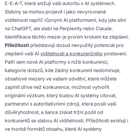
E-E-A-T, které snižují vaši autoritu v AI systémech.
Slabiny se mohou projevit i jako nevyrovnaná
viditelnost napříč různými AI platformami, kdy jste silní
na ChatGPT, ale slabí na Perplexity nebo Claude.
Identifikace těchto mezer je prvním krokem ke zlepšení.
Příležitosti
představují dosud nevyužitý potenciál pro
zlepšení vaší AI
viditelnosti a konkurenčního
postavení.
Patří sem nové AI platformy s nižší konkurencí,
kategorie dotazů, kde žádný konkurent nedominuje,
obsahové mezery ve vašem odvětví, které můžete
zaplnit dříve než konkurence, možnost vytvořit
originální výzkum, který budou AI systémy citovat,
partnerství s autoritativními zdroji, která posílí vaši
důvěryhodnost, a šance získat tržní podíl od
konkurentů se slabou AI viditelností. Příležitosti existují i
ve tvorbě formátů obsahu, které AI systémy