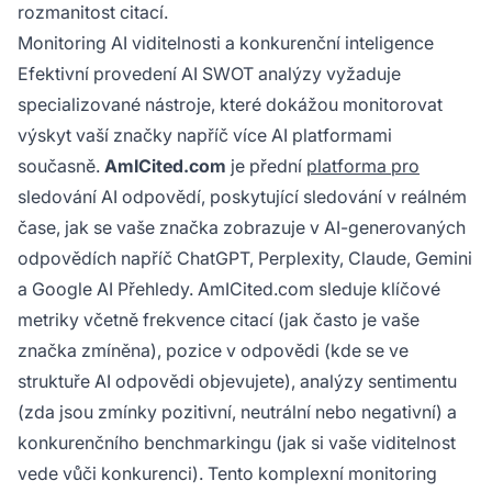
rozmanitost citací.
Monitoring AI viditelnosti a konkurenční inteligence
Efektivní provedení AI SWOT analýzy vyžaduje
specializované nástroje, které dokážou monitorovat
výskyt vaší značky napříč více AI platformami
současně.
AmICited.com
je přední
platforma pro
sledování AI odpovědí, poskytující sledování v reálném
čase, jak se vaše značka zobrazuje v AI-generovaných
odpovědích napříč ChatGPT, Perplexity, Claude, Gemini
a Google AI Přehledy. AmICited.com sleduje klíčové
metriky včetně frekvence citací (jak často je vaše
značka zmíněna), pozice v odpovědi (kde se ve
struktuře AI odpovědi objevujete), analýzy sentimentu
(zda jsou zmínky pozitivní, neutrální nebo negativní) a
konkurenčního benchmarkingu (jak si vaše viditelnost
vede vůči konkurenci). Tento komplexní monitoring