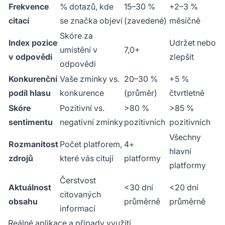
Frekvence
% dotazů, kde
15–30 %
+2–3 %
citací
se značka objeví
(zavedené)
měsíčně
Skóre za
Index pozice
Udržet nebo
umístění v
7,0+
v odpovědi
zlepšit
odpovědi
Konkurenční
Vaše zmínky vs.
20–30 %
+5 %
podíl hlasu
konkurence
(průměr)
čtvrtletně
Skóre
Pozitivní vs.
>80 %
>85 %
sentimentu
negativní zmínky
pozitivních
pozitivních
Všechny
Rozmanitost
Počet platforem,
4+
hlavní
zdrojů
které vás citují
platformy
platformy
Čerstvost
Aktuálnost
<30 dní
<20 dní
citovaných
obsahu
průměrně
průměrně
informací
Reálné aplikace a případy využití