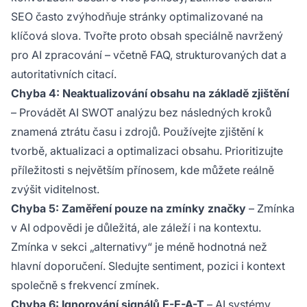
SEO často zvýhodňuje stránky optimalizované na
klíčová slova. Tvořte proto obsah speciálně navržený
pro AI zpracování – včetně FAQ, strukturovaných dat a
autoritativních citací.
Chyba 4: Neaktualizování obsahu na základě zjištění
– Provádět AI SWOT analýzu bez následných kroků
znamená ztrátu času i zdrojů. Používejte zjištění k
tvorbě, aktualizaci a optimalizaci obsahu. Prioritizujte
příležitosti s největším přínosem, kde můžete reálně
zvýšit viditelnost.
Chyba 5: Zaměření pouze na zmínky značky
– Zmínka
v AI odpovědi je důležitá, ale záleží i na kontextu.
Zmínka v sekci „alternativy“ je méně hodnotná než
hlavní doporučení. Sledujte sentiment, pozici i kontext
společně s frekvencí zmínek.
Chyba 6: Ignorování signálů E-E-A-T
– AI systémy