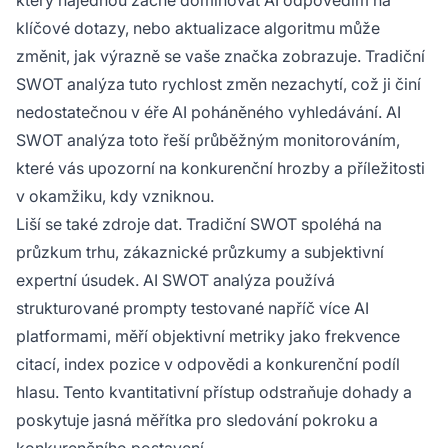
který najednou začne dominovat AI odpovědím na
klíčové dotazy, nebo aktualizace algoritmu může
změnit, jak výrazně se vaše značka zobrazuje. Tradiční
SWOT analýza tuto rychlost změn nezachytí, což ji činí
nedostatečnou v éře AI poháněného vyhledávání. AI
SWOT analýza toto řeší průběžným monitorováním,
které vás upozorní na konkurenční hrozby a příležitosti
v okamžiku, kdy vzniknou.
Liší se také zdroje dat. Tradiční SWOT spoléhá na
průzkum trhu, zákaznické průzkumy a subjektivní
expertní úsudek. AI SWOT analýza používá
strukturované prompty testované napříč více AI
platformami, měří objektivní metriky jako frekvence
citací, index pozice v odpovědi a konkurenční podíl
hlasu. Tento kvantitativní přístup odstraňuje dohady a
poskytuje jasná měřítka pro sledování pokroku a