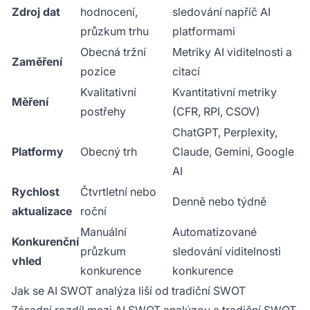
Zdroj dat
hodnocení,
sledování napříč AI
průzkum trhu
platformami
Obecná tržní
Metriky AI viditelnosti a
Zaměření
pozice
citací
Kvalitativní
Kvantitativní metriky
Měření
postřehy
(CFR, RPI, CSOV)
ChatGPT, Perplexity,
Platformy
Obecný trh
Claude, Gemini, Google
AI
Rychlost
Čtvrtletní nebo
Denně nebo týdně
aktualizace
roční
Manuální
Automatizované
Konkurenční
průzkum
sledování viditelnosti
vhled
konkurence
konkurence
Jak se AI SWOT analýza liší od tradiční SWOT