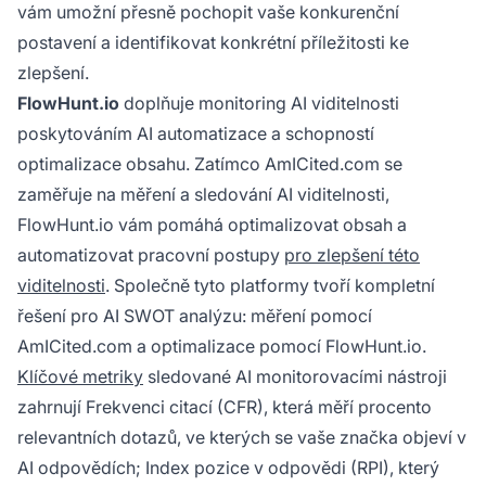
vám umožní přesně pochopit vaše konkurenční
postavení a identifikovat konkrétní příležitosti ke
zlepšení.
FlowHunt.io
doplňuje monitoring AI viditelnosti
poskytováním AI automatizace a schopností
optimalizace obsahu. Zatímco AmICited.com se
zaměřuje na měření a sledování AI viditelnosti,
FlowHunt.io vám pomáhá optimalizovat obsah a
automatizovat pracovní postupy
pro zlepšení této
viditelnosti
. Společně tyto platformy tvoří kompletní
řešení pro AI SWOT analýzu: měření pomocí
AmICited.com a optimalizace pomocí FlowHunt.io.
Klíčové metriky
sledované AI monitorovacími nástroji
zahrnují Frekvenci citací (CFR), která měří procento
relevantních dotazů, ve kterých se vaše značka objeví v
AI odpovědích; Index pozice v odpovědi (RPI), který