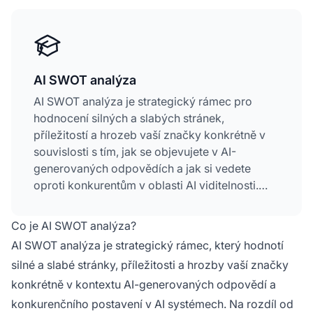
AI SWOT analýza
AI SWOT analýza je strategický rámec pro
hodnocení silných a slabých stránek,
příležitostí a hrozeb vaší značky konkrétně v
souvislosti s tím, jak se objevujete v AI-
generovaných odpovědích a jak si vedete
oproti konkurentům v oblasti AI viditelnosti.
Kombinuje tradiční SWOT metodologii s
průběžným monitorováním AI platforem jako
Co je AI SWOT analýza?
ChatGPT, Perplexity, Claude a Gemini k
AI SWOT analýza je strategický rámec, který hodnotí
posouzení konkurenční pozice. Tento přístup
silné a slabé stránky, příležitosti a hrozby vaší značky
pomáhá organizacím porozumět autoritě své
konkrétně v kontextu AI-generovaných odpovědí a
značky v AI systémech, identifikovat obsahové
mezery a vyvíjet strategie pro zlepšení
konkurenčního postavení v AI systémech. Na rozdíl od