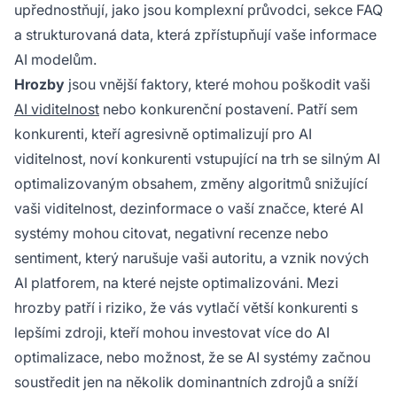
upřednostňují, jako jsou komplexní průvodci, sekce FAQ
a strukturovaná data, která zpřístupňují vaše informace
AI modelům.
Hrozby
jsou vnější faktory, které mohou poškodit vaši
AI viditelnost
nebo konkurenční postavení. Patří sem
konkurenti, kteří agresivně optimalizují pro AI
viditelnost, noví konkurenti vstupující na trh se silným AI
optimalizovaným obsahem, změny algoritmů snižující
vaši viditelnost, dezinformace o vaší značce, které AI
systémy mohou citovat, negativní recenze nebo
sentiment, který narušuje vaši autoritu, a vznik nových
AI platforem, na které nejste optimalizováni. Mezi
hrozby patří i riziko, že vás vytlačí větší konkurenti s
lepšími zdroji, kteří mohou investovat více do AI
optimalizace, nebo možnost, že se AI systémy začnou
soustředit jen na několik dominantních zdrojů a sníží