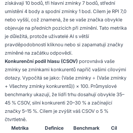
získávají 10 bodů, tři hlavní zmínky 7 bodů, střední
umístění 4 body a spodní zmínky 1 bod. Cílem je RPI 7,0
nebo vyšší, což znamená, že se vaše značka obvykle
objevuje na předních pozicích při zmínění. Tato metrika
je důležitá, protože uživatelé AI s větší
pravděpodobností kliknou nebo si zapamatují značky
zmíněné na začátku odpovědí.
Konkurenční podíl hlasu (CSOV)
porovnává vaše
zmínky se zmínkami konkurentů napříč vašimi cílovými
dotazy. Vypočítá se jako: (Vaše zmínky ÷ (Vaše zmínky
+ Všechny zmínky konkurentů)) × 100. Průmyslové
benchmarky ukazují, že lídři trhu dosahují obvykle 35–
45 % CSOV, silní konkurenti 20–30 % a začínající
značky 5–15 %. Cílem je zvýšit váš CSOV o 5 %
čtvrtletně.
Metrika
Definice
Benchmark
Cíl