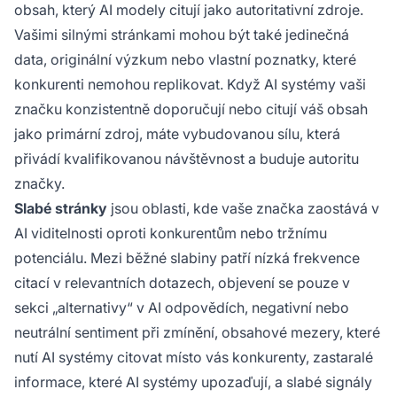
obsah, který AI modely citují jako autoritativní zdroje.
Vašimi silnými stránkami mohou být také jedinečná
data, originální výzkum nebo vlastní poznatky, které
konkurenti nemohou replikovat. Když AI systémy vaši
značku konzistentně doporučují nebo citují váš obsah
jako primární zdroj, máte vybudovanou sílu, která
přivádí kvalifikovanou návštěvnost a buduje autoritu
značky.
Slabé stránky
jsou oblasti, kde vaše značka zaostává v
AI viditelnosti oproti konkurentům nebo tržnímu
potenciálu. Mezi běžné slabiny patří nízká frekvence
citací v relevantních dotazech, objevení se pouze v
sekci „alternativy“ v AI odpovědích, negativní nebo
neutrální sentiment při zmínění, obsahové mezery, které
nutí AI systémy citovat místo vás konkurenty, zastaralé
informace, které AI systémy upozaďují, a slabé signály