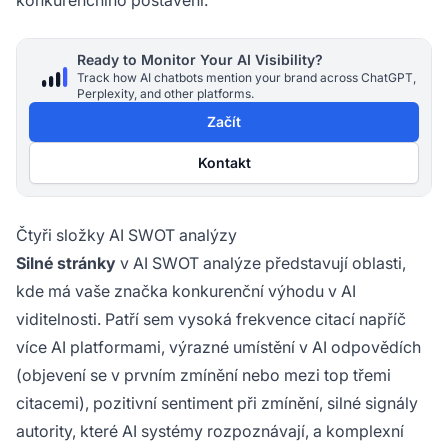
konkurenčního postavení.
Ready to Monitor Your AI Visibility?
Track how AI chatbots mention your brand across ChatGPT,
Perplexity, and other platforms.
Začít
Kontakt
Čtyři složky AI SWOT analýzy
Silné stránky
v AI SWOT analýze představují oblasti,
kde má vaše značka konkurenční výhodu v AI
viditelnosti. Patří sem vysoká frekvence citací napříč
více AI platformami, výrazné umístění v AI odpovědích
(objevení se v prvním zmínění nebo mezi top třemi
citacemi), pozitivní sentiment při zmínění, silné signály
autority, které AI systémy rozpoznávají, a komplexní