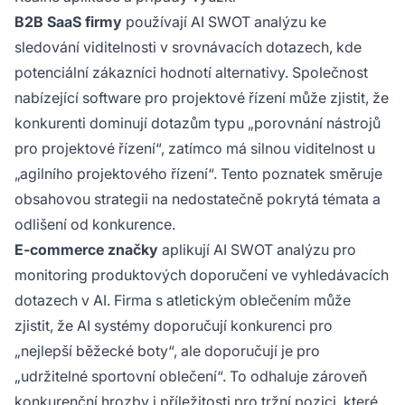
B2B SaaS firmy
používají AI SWOT analýzu ke
sledování viditelnosti v srovnávacích dotazech, kde
potenciální zákazníci hodnotí alternativy. Společnost
nabízející software pro projektové řízení může zjistit, že
konkurenti dominují dotazům typu „porovnání nástrojů
pro projektové řízení“, zatímco má silnou viditelnost u
„agilního projektového řízení“. Tento poznatek směruje
obsahovou strategii na nedostatečně pokrytá témata a
odlišení od konkurence.
E-commerce značky
aplikují AI SWOT analýzu pro
monitoring produktových doporučení ve vyhledávacích
dotazech v AI. Firma s atletickým oblečením může
zjistit, že AI systémy doporučují konkurenci pro
„nejlepší běžecké boty“, ale doporučují je pro
„udržitelné sportovní oblečení“. To odhaluje zároveň
konkurenční hrozby i příležitosti pro tržní pozici, které