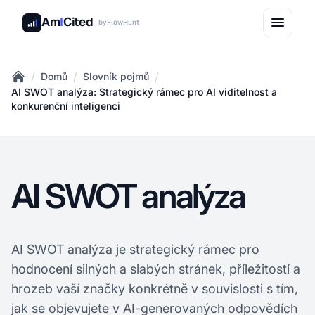
Am
I
Cited
by
FlowHunt
/
/
/
Domů
Slovník pojmů
Home
AI SWOT analýza: Strategický rámec pro AI viditelnost a
konkurenční inteligenci
AI SWOT analýza
AI SWOT analýza je strategický rámec pro
hodnocení silných a slabých stránek, příležitostí a
hrozeb vaší značky konkrétně v souvislosti s tím,
jak se objevujete v AI-generovaných odpovědích