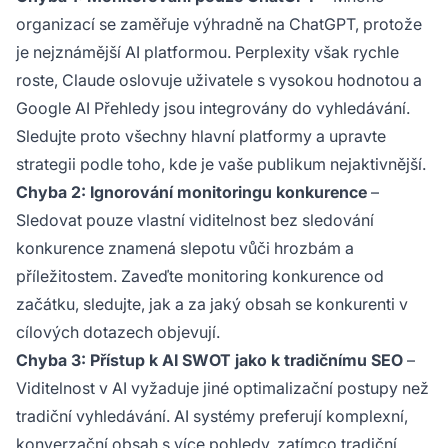
organizací se zaměřuje výhradně na ChatGPT, protože
je nejznámější AI platformou. Perplexity však rychle
roste, Claude oslovuje uživatele s vysokou hodnotou a
Google AI Přehledy jsou integrovány do vyhledávání.
Sledujte proto všechny hlavní platformy a upravte
strategii podle toho, kde je vaše publikum nejaktivnější.
Chyba 2: Ignorování monitoringu konkurence
–
Sledovat pouze vlastní viditelnost bez sledování
konkurence znamená slepotu vůči hrozbám a
příležitostem. Zaveďte monitoring konkurence od
začátku, sledujte, jak a za jaký obsah se konkurenti v
cílových dotazech objevují.
Chyba 3: Přístup k AI SWOT jako k tradičnímu SEO
–
Viditelnost v AI vyžaduje jiné optimalizační postupy než
tradiční vyhledávání. AI systémy preferují komplexní,
konverzační obsah s více pohledy, zatímco tradiční