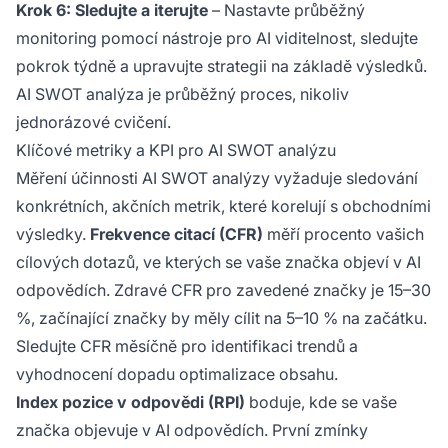
Krok 6: Sledujte a iterujte
– Nastavte průběžný
monitoring pomocí nástroje pro AI viditelnost, sledujte
pokrok týdně a upravujte strategii na základě výsledků.
AI SWOT analýza je průběžný proces, nikoliv
jednorázové cvičení.
Klíčové metriky a KPI pro AI SWOT analýzu
Měření účinnosti AI SWOT analýzy vyžaduje sledování
konkrétních, akčních metrik, které korelují s obchodními
výsledky.
Frekvence citací (CFR)
měří procento vašich
cílových dotazů, ve kterých se vaše značka objeví v AI
odpovědích. Zdravé CFR pro zavedené značky je 15–30
%, začínající značky by měly cílit na 5–10 % na začátku.
Sledujte CFR měsíčně pro identifikaci trendů a
vyhodnocení dopadu optimalizace obsahu.
Index pozice v odpovědi (RPI)
boduje, kde se vaše
značka objevuje v AI odpovědích. První zmínky