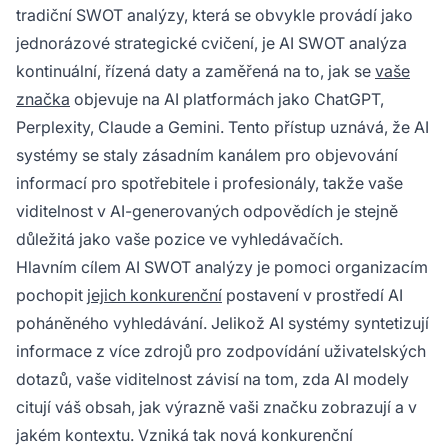
viditelnosti ve výsledcích vyhledávání
tradiční SWOT analýzy, která se obvykle provádí jako
poháněných AI. Na rozdíl od tradiční SWOT
jednorázové strategické cvičení, je AI SWOT analýza
analýzy je AI SWOT kontinuální a řízená daty,
kontinuální, řízená daty a zaměřená na to, jak se
vaše
využívající specializované monitorovací
značka
objevuje na AI platformách jako ChatGPT,
nástroje ke sledování frekvence citací, pozice
Perplexity, Claude a Gemini. Tento přístup uznává, že AI
v odpovědích a konkurenčního podílu hlasu.
systémy se staly zásadním kanálem pro objevování
informací pro spotřebitele i profesionály, takže vaše
viditelnost v AI-generovaných odpovědích je stejně
důležitá jako vaše pozice ve vyhledávačích.
Hlavním cílem AI SWOT analýzy je pomoci organizacím
pochopit
jejich konkurenční
postavení v prostředí AI
poháněného vyhledávání. Jelikož AI systémy syntetizují
informace z více zdrojů pro zodpovídání uživatelských
dotazů, vaše viditelnost závisí na tom, zda AI modely
citují váš obsah, jak výrazně vaši značku zobrazují a v
jakém kontextu. Vzniká tak nová konkurenční