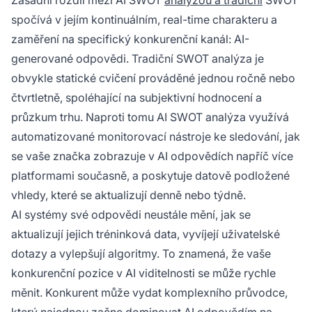
Zásadní rozdíl mezi AI SWOT
analýzou a tradiční
SWOT
spočívá v jejím kontinuálním, real-time charakteru a
zaměření na specifický konkurenční kanál: AI-
generované odpovědi. Tradiční SWOT analýza je
obvykle statické cvičení prováděné jednou ročně nebo
čtvrtletně, spoléhající na subjektivní hodnocení a
průzkum trhu. Naproti tomu AI SWOT analýza využívá
automatizované monitorovací nástroje ke sledování, jak
se vaše značka zobrazuje v AI odpovědích napříč více
platformami současně, a poskytuje datově podložené
vhledy, které se aktualizují denně nebo týdně.
AI systémy své odpovědi neustále mění, jak se
aktualizují jejich tréninková data, vyvíjejí uživatelské
dotazy a vylepšují algoritmy. To znamená, že vaše
konkurenční pozice v AI viditelnosti se může rychle
měnit. Konkurent může vydat komplexního průvodce,