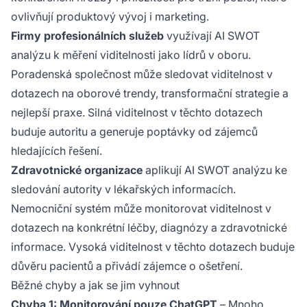
ovlivňují produktový vývoj i marketing.
Firmy profesionálních služeb
využívají AI SWOT
analýzu k měření viditelnosti jako lídrů v oboru.
Poradenská společnost může sledovat viditelnost v
dotazech na oborové trendy, transformační strategie a
nejlepší praxe. Silná viditelnost v těchto dotazech
buduje autoritu a generuje poptávky od zájemců
hledajících řešení.
Zdravotnické organizace
aplikují AI SWOT analýzu ke
sledování autority v lékařských informacích.
Nemocniční systém může monitorovat viditelnost v
dotazech na konkrétní léčby, diagnózy a zdravotnické
informace. Vysoká viditelnost v těchto dotazech buduje
důvěru pacientů a přivádí zájemce o ošetření.
Běžné chyby a jak se jim vyhnout
Chyba 1: Monitorování pouze ChatGPT
– Mnoho