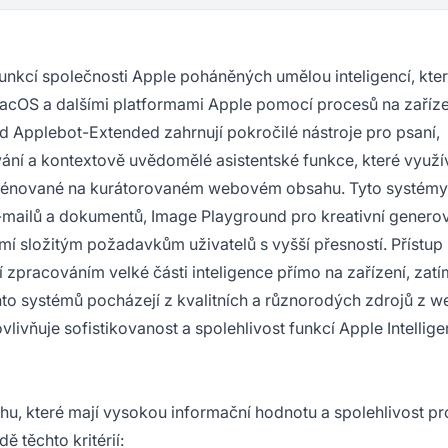
unkcí společnosti Apple poháněných umělou inteligencí, kte
macOS a dalšími platformami Apple pomocí procesů na zařízen
od Applebot-Extended zahrnují pokročilé nástroje pro psaní,
vání a kontextově uvědomělé asistentské funkce, které využív
rénované na kurátorovaném webovém obsahu. Tyto systémy
e-mailů a dokumentů, Image Playground pro kreativní genero
mí složitým požadavkům uživatelů s vyšší přesností. Přístup
zpracováním velké části inteligence přímo na zařízení, zat
hto systémů pocházejí z kvalitních a různorodých zdrojů z w
livňuje sofistikovanost a spolehlivost funkcí Apple Intellig
hu, které mají vysokou informační hodnotu a spolehlivost pr
 těchto kritérií: