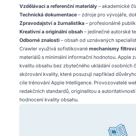
Vzdělávací a referenční materiály
– akademické člán
Technická dokumentace
– zdroje pro vývojáře, d
Zpravodajství a žurnalistika
– profesionálně publi
Kreativní a originální obsah
– jedinečné autorské t
Odborné znalosti
– obsah od uznávaných specialist
Crawler využívá sofistikované
mechanismy filtrová
materiálů s minimální informační hodnotou. Apple 
kvalitu obsahu bez zbytečného ukládání osobních č
skórování kvality, které posuzují například důvěryh
cíle trénování Apple Intelligence. Provozovatelé 
redakčních standardů, originalitou a autoritativnos
hodnocení kvality obsahu.