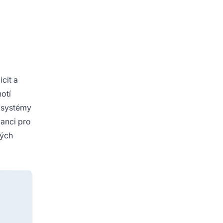
cit a
notí
é systémy
vanci pro
kých