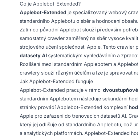
Co je Applebot-Extended?
Applebot-Extended
je specializovaný webový craw
standardního Applebotu o sběr a hodnocení obsahu
Zatímco původní Applebot slouží především potřeb
samostatný crawler zaměřený na sběr vysoce kvali
strojového učení společnosti Apple. Tento crawler 
datasety AI
systematickým vyhledáváním a zpracován
Rozlišení mezi standardním Applebotem a Applebot
crawlery slouží různým účelům a lze je spravovat ne
Jak Applebot-Extended funguje
Applebot-Extended pracuje v rámci
dvoustupňové
standardním Applebotem následuje sekundární hod
stránky provádí Applebot-Extended komplexní
hod
Apple pro zařazení do trénovacích datasetů AI. Cra
který jej odlišuje od standardního Applebotu, což
a analytických platformách. Applebot-Extended hodno