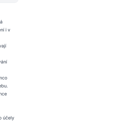
rá
í i v
ají
vání
ímco
ebu.
ence
o účely