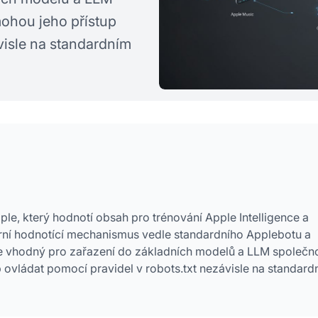
ohou jeho přístup
visle na standardním
le, který hodnotí obsah pro trénování Apple Intelligence a
rní hodnotící mechanismus vedle standardního Applebotu a
je vhodný pro zařazení do základních modelů a LLM společno
ovládat pomocí pravidel v robots.txt nezávisle na standard