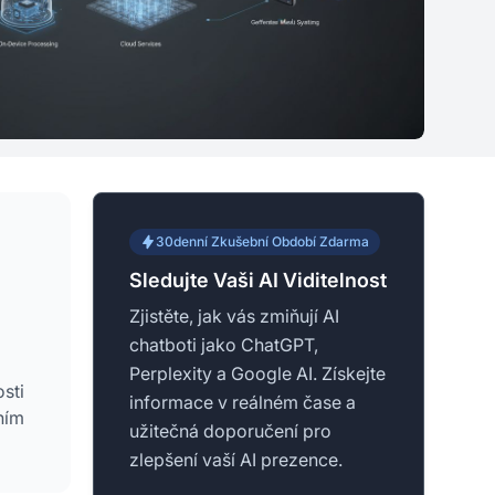
30denní Zkušební Období Zdarma
Sledujte Vaši AI Viditelnost
Zjistěte, jak vás zmiňují AI
chatboti jako ChatGPT,
Perplexity a Google AI. Získejte
sti
informace v reálném čase a
ním
užitečná doporučení pro
zlepšení vaší AI prezence.