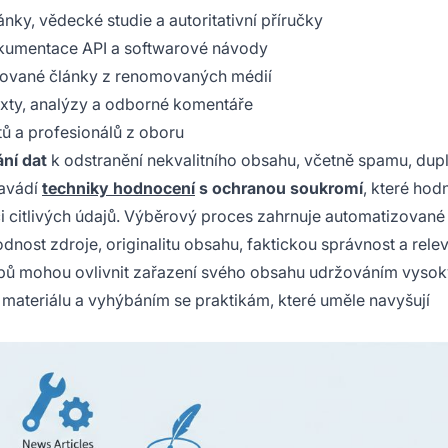
ky, vědecké studie a autoritativní příručky
okumentace API a softwarové návody
kované články z renomovaných médií
exty, analýzy a odborné komentáře
ů a profesionálů z oboru
ní dat
k odstranění nekvalitního obsahu, včetně spamu, dupli
zavádí
techniky hodnocení
s ochranou soukromí
, které hod
i citlivých údajů. Výběrový proces zahrnuje automatizovan
odnost zdroje, originalitu obsahu, faktickou správnost a rele
webů mohou ovlivnit zařazení svého obsahu udržováním vyso
tí materiálu a vyhýbáním se praktikám, které uměle navyšují