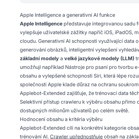
Apple Intelligence a generativní AI funkce
Apple Intelligence
představuje integrovanou sadu f
vylepšuje uživatelské zážitky napříč iOS, iPadOS, 
cloudu. Generativní AI schopnosti využívající data 
generování obrázků, inteligentní vylepšení vyhledá
základní modely
a
velké jazykové modely (LLM)
t
umožňují například Nástroje pro psaní pro tvorbu 
obsahu a vylepšené schopnosti Siri, která lépe rozu
společnosti Apple klade důraz na ochranu soukromí 
Applebot-Extended zajišťuje, že trénovací data těc
Selektivní přístup crawleru k výběru obsahu přímo ov
dostupných milionům uživatelů po celém světě.
Hodnocení obsahu a kritéria výběru
Applebot-Extended cílí na konkrétní kategorie obsa
trénování AI.
Crawler upřednostňuje
obsah na základě