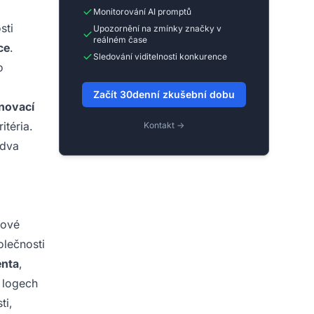
Monitorování AI promptů
sti
Upozornění na zmínky značky v
reálném čase
ce
.
Sledování viditelnosti konkurence
o
Začít 30denní zkušební dobu
énovací
téria.
Kontakt →
 dva
bové
olečnosti
enta
,
 logech
ti,