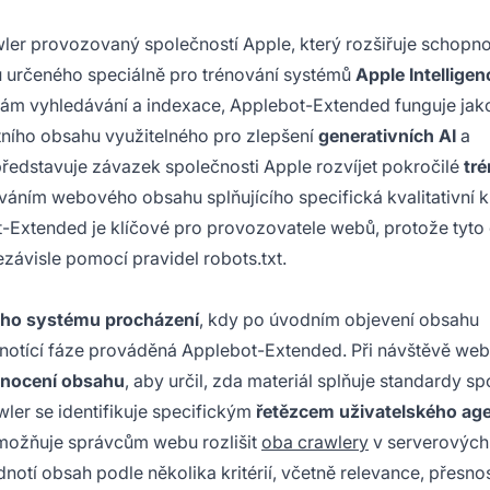
ler provozovaný společností Apple, který rozšiřuje schopno
 určeného speciálně pro trénování systémů
Apple Intelligen
ám vyhledávání a indexace, Applebot-Extended funguje jak
tního obsahu využitelného pro zlepšení
generativních AI
a
představuje závazek společnosti Apple rozvíjet pokročilé
tr
ím webového obsahu splňujícího specifická kvalitativní kri
-Extended je klíčové pro provozovatele webů, protože tyto
závisle pomocí pravidel robots.txt.
ho systému procházení
, kdy po úvodním objevení obsahu
notící fáze prováděná Applebot-Extended. Při návštěvě we
nocení obsahu
, aby určil, zda materiál splňuje standardy sp
wler se identifikuje specifickým
řetězcem uživatelského ag
 umožňuje správcům webu rozlišit
oba crawlery
v serverových
tí obsah podle několika kritérií, včetně relevance, přesnos