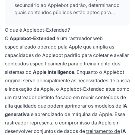
secundário ao Applebot padrão, determinando
quais conteúdos públicos estão aptos para
inclusão nos modelos de fundação e LLMs da
Apple. Os proprietários de sites podem
O que é Applebot-Extended?
controlar seu acesso por meio de diretivas no
O
Applebot-Extended
é um rastreador web
robots.txt independentemente do Applebot
especializado operado pela Apple que amplia as
padrão.
capacidades do Applebot padrão para coletar e avaliar
conteúdos especificamente para o treinamento dos
sistemas do
Apple Intelligence
. Enquanto o Applebot
original serve principalmente às necessidades de busca
e indexação da Apple, o Applebot-Extended atua como
um rastreador distinto focado em reunir conteúdos de
alta qualidade que podem aprimorar os modelos de
IA
generativa
e aprendizado de máquina da Apple. Esse
rastreador representa o compromisso da Apple em
desenvolver conjuntos de dados de
treinamento de
IA