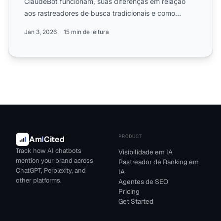
ClaudeBot funcionam, suas diferenças em relação
aos rastreadores de busca tradicionais e como
otimizar seu site pa...
Jan 3, 2026
15 min de leitura
PRODUCT
Am
I
Cited
Track how AI chatbots
Visibilidade em IA
mention your brand across
Rastreador de Ranking em
ChatGPT, Perplexity, and
IA
other platforms.
Agentes de SEO
Pricing
Get Started