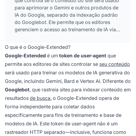
que controla se o conteúdo do site será usado
para aprimorar o Gemini e outros produtos de
IA do Google, separado da indexação padrão
do Googlebot. Ele permite que os editores
gerenciem o acesso ao treinamento de IA via
robots.txt sem afetar a visibilidade na busca.
Introduzido em setembro de 2023, aborda
O que é o Google-Extended?
preocupações dos editores sobre o uso de
Google-Extended
é um
token de user-agent
que
conteúdo no desenvolvimento de modelos de
permite aos editores de sites controlar se
seu conteúdo
IA. O Google-Extended não impacta o
será usado para treinar os modelos de IA generativa do
ranqueamento de SEO nem a inclusão nas
buscas.
Google, incluindo Gemini, Bard e Vertex AI. Diferente do
Googlebot
, que rastreia sites para indexar conteúdo em
resultados
de busca
, o Google-Extended opera de
forma independente para coletar dados
especificamente para fins de treinamento e base de
modelos de IA. Este token de user-agent não é um
rastreador HTTP separado—inclusive, funciona como