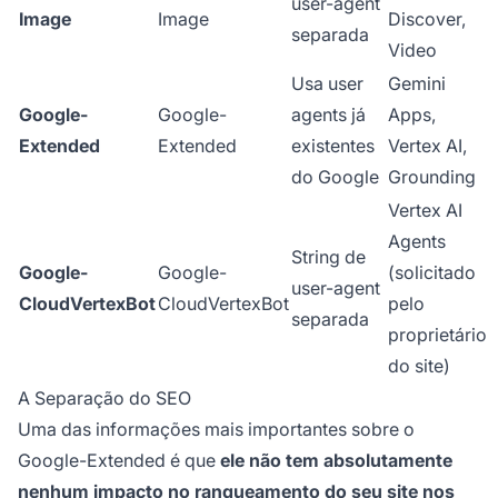
user-agent
Image
Image
Discover,
separada
Video
Usa user
Gemini
Google-
Google-
agents já
Apps,
Extended
Extended
existentes
Vertex AI,
do Google
Grounding
Vertex AI
Agents
String de
Google-
Google-
(solicitado
user-agent
CloudVertexBot
CloudVertexBot
pelo
separada
proprietário
do site)
A Separação do SEO
Uma das informações mais importantes sobre o
Google-Extended é que
ele não tem absolutamente
nenhum impacto no ranqueamento do seu site nos