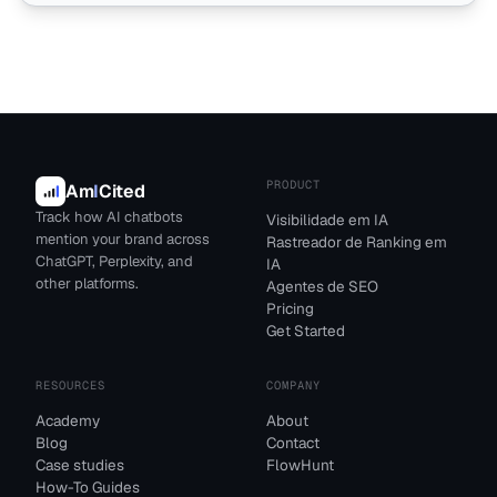
PRODUCT
Am
I
Cited
Track how AI chatbots
Visibilidade em IA
mention your brand across
Rastreador de Ranking em
ChatGPT, Perplexity, and
IA
other platforms.
Agentes de SEO
Pricing
Get Started
RESOURCES
COMPANY
Academy
About
Blog
Contact
Case studies
FlowHunt
How-To Guides