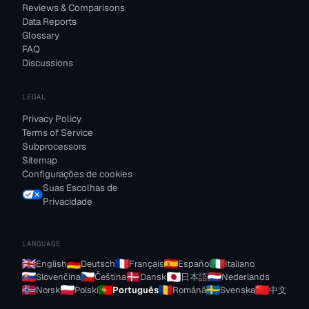
Reviews & Comparisons
Data Reports
Glossary
FAQ
Discussions
LEGAL
Privacy Policy
Terms of Service
Subprocessors
Sitemap
Configurações de cookies
Suas Escolhas de
Privacidade
LANGUAGE
English
Deutsch
Français
Español
Italiano
Slovenčina
Čeština
Dansk
日本語
Nederlands
Norsk
Polski
Português
Română
Svenska
中文