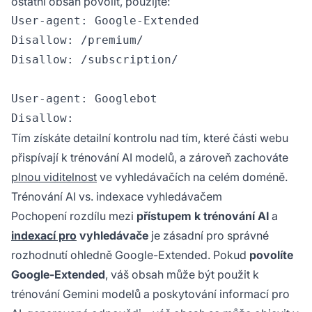
ostatní obsah povolit, použijte:
User-agent: Google-Extended

Disallow: /premium/

Disallow: /subscription/

User-agent: Googlebot

Tím získáte detailní kontrolu nad tím, které části webu
přispívají k trénování AI modelů, a zároveň zachováte
plnou viditelnost
ve vyhledávačích na celém doméně.
Trénování AI vs. indexace vyhledávačem
Pochopení rozdílu mezi
přístupem k trénování AI
a
indexací pro
vyhledávače
je zásadní pro správné
rozhodnutí ohledně Google-Extended. Pokud
povolíte
Google-Extended
, váš obsah může být použit k
trénování Gemini modelů a poskytování informací pro