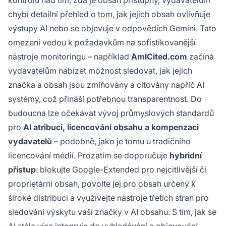
chybí detailní přehled o tom, jak jejich obsah ovlivňuje
výstupy AI nebo se objevuje v odpovědích Gemini. Tato
omezení vedou k požadavkům na sofistikovanější
nástroje monitoringu – například
AmICited.com
začíná
vydavatelům nabízet možnost sledovat, jak jejich
značka a obsah jsou zmiňovány a citovány napříč AI
systémy, což přináší potřebnou transparentnost. Do
budoucna lze očekávat vývoj průmyslových standardů
pro
AI atribuci, licencování obsahu a kompenzaci
vydavatelů
– podobně, jako je tomu u tradičního
licencování médií. Prozatím se doporučuje
hybridní
přístup
: blokujte Google-Extended pro nejcitlivější či
proprietární obsah, povolte jej pro obsah určený k
široké distribuci a využívejte nástroje třetích stran pro
sledování výskytu vaší značky v AI obsahu. S tím, jak se
AI stále více integruje do vyhledávání a objevování