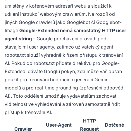
umístěný v kořenovém adresáři webu a sloužící k
udílení instrukcí webovým crawlerům. Na rozdíl od
jiných Google crawlerů jako Googlebot či Googlebot-
Image
Google-Extended nemá samostatný HTTP user
agent string
– Google procházení provádí pod
stávajícími user agenty, zatímco uživatelský agent
robots.txt slouží výhradně k řízení přístupu k trénování
AI. Pokud do robots.txt přidáte direktivu pro Google-
Extended, dáváte Googlu pokyn, zda může váš obsah
použít pro trénování budoucích generací Gemini
modelů a pro real-time grounding (zpřesnění odpovědí
AI). Toto oddělení umožňuje vydavatelům zachovat
viditelnost ve vyhledávání a zároveň samostatně řídit
přístup k trénování AI.
HTTP
User-Agent
Dotčené
Crawler
Request