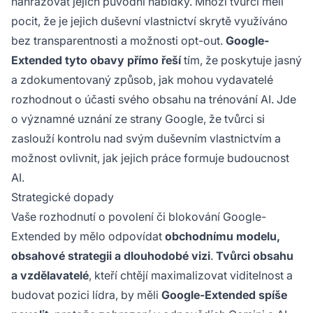
nahrazovat jejich původní nabídky. Mnozí tvůrci měli
pocit, že je jejich duševní vlastnictví skrytě využíváno
bez transparentnosti a možnosti opt-out.
Google-
Extended tyto obavy přímo řeší
tím, že poskytuje jasný
a zdokumentovaný způsob, jak mohou vydavatelé
rozhodnout o účasti svého obsahu na trénování AI. Jde
o významné uznání ze strany Google, že tvůrci si
zaslouží kontrolu nad svým duševním vlastnictvím a
možnost ovlivnit, jak jejich práce formuje budoucnost
AI.
Strategické dopady
Vaše rozhodnutí o povolení či blokování Google-
Extended by mělo odpovídat
obchodnímu modelu,
obsahové strategii a dlouhodobé vizi
.
Tvůrci obsahu
a vzdělavatelé
, kteří chtějí maximalizovat viditelnost a
budovat pozici lídra, by měli
Google-Extended spíše