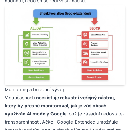
hodnotu, nebo spíše ředí vaši značku.
Monitoring a budoucí vývoj
V současnosti
neexistuje robustní
veřejný nástroj
,
který by přesně monitoroval, jak je váš obsah
využíván AI modely Google
, což je zásadní nedostatek
transparentnosti. Ačkoli Google-Extended umožňuje
kontrolu nad tím, zda je obsah přístupný, vydavatelům