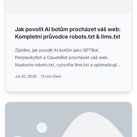
Jak povolit AI botům procházet váš web:
Kompletní průvodce robots.txt & llms.txt
Zjistěte, jak povolit AI botům jako GPTBot,
PerplexityBot a ClaudeBot procházet váš web.
Nastavte robots.txt, vytvořte llms.txt a optimalizujte
svůj web pro AI ...
Jul 20, 2026
13 min čtení
Jak nakonfigurovat robots.txt pro AI crawlery: Kompletní