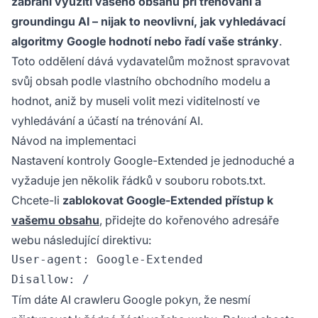
zabrání využití vašeho obsahu při trénování a
groundingu AI – nijak to neovlivní, jak vyhledávací
algoritmy Google hodnotí nebo řadí vaše stránky
.
Toto oddělení dává vydavatelům možnost spravovat
svůj obsah podle vlastního obchodního modelu a
hodnot, aniž by museli volit mezi viditelností ve
vyhledávání a účastí na trénování AI.
Návod na implementaci
Nastavení kontroly Google-Extended je jednoduché a
vyžaduje jen několik řádků v souboru robots.txt.
Chcete-li
zablokovat Google-Extended přístup k
vašemu obsahu
, přidejte do kořenového adresáře
webu následující direktivu:
User-agent: Google-Extended

Tím dáte AI crawleru Google pokyn, že nesmí