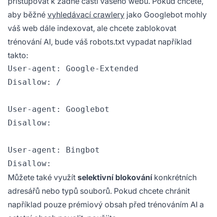
přistupovat k žádné části vašeho webu. Pokud chcete,
aby běžné
vyhledávací crawlery
jako Googlebot mohly
váš web dále indexovat, ale chcete zablokovat
trénování AI, bude váš robots.txt vypadat například
takto:
User-agent: Google-Extended

Disallow: /

User-agent: Googlebot

Disallow:

User-agent: Bingbot

Můžete také využít
selektivní blokování
konkrétních
adresářů nebo typů souborů. Pokud chcete chránit
například pouze prémiový obsah před trénováním AI a