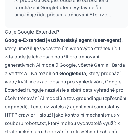
AI produktů Google, odděleně od běžného
procházení Googlebotem. Vydavatelům
umožňuje řídit přístup k trénování AI skrze
robots.txt bez dopadu na viditelnost ve
vyhledávání. Zaveden v září 2023, reaguje na
Co je Google-Extended?
obavy vydavatelů ohledně využití obsahu při
Google-Extended
je
uživatelský agent (user-agent)
,
vývoji AI modelů. Google-Extended nemá vliv
který umožňuje vydavatelům webových stránek řídit,
na SEO pozice ani zařazení do vyhledávání.
zda bude jejich obsah použit pro trénování
generativních AI modelů Google, včetně Gemini, Barda
a Vertex AI. Na rozdíl od
Googlebota
, který prochází
weby kvůli indexaci obsahu pro vyhledávání, Google-
Extended funguje nezávisle a sbírá data výhradně pro
účely trénování AI modelů a tzv. groundingu (zpřesnění
odpovědí). Tento uživatelský agent není samostatný
HTTP crawler – slouží jako kontrolní mechanismus v
souboru robots.txt, který mohou vydavatelé využít k
strategickému rozhodování o roli svého obsahu při