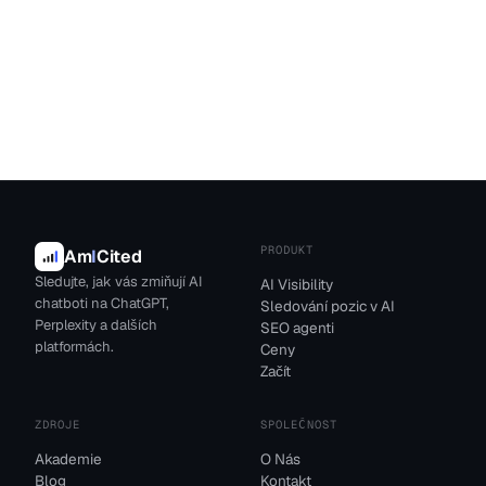
PRODUKT
Am
I
Cited
Sledujte, jak vás zmiňují AI
AI Visibility
chatboti na ChatGPT,
Sledování pozic v AI
Perplexity a dalších
SEO agenti
platformách.
Ceny
Začít
ZDROJE
SPOLEČNOST
Akademie
O Nás
Blog
Kontakt