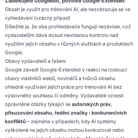
Zablokujete Googlebot, povolíte Google-Extended
:
Obsah je využit pro trénování AI, ale nezobrazuje se ve
vyhledávání (vzácný případ)
Důležité je, že oba prohledávače fungují nezávisle, což
vydavatelům dává dosud nevídanou kontrolu nad
využitím jejich obsahu v různých službách a produktech
Google.
Obavy vydavatelů a řešení
Google zavedl Google-Extended v reakci na rostoucí
obavy vlastníků webů, novinářů a tvůrců obsahu
ohledně využívání jejich práce pro trénování AI bez
výslovného souhlasu či odměny. Vydavatelé vznesli
oprávněné otázky týkající se
autorských práv
,
přisuzování obsahu
,
ředění značky
i
konkurenčních
konfliktů
– zejména v případech, kdy AI systémy
vyškolené na jejich obsahu mohou konkurovat nebo