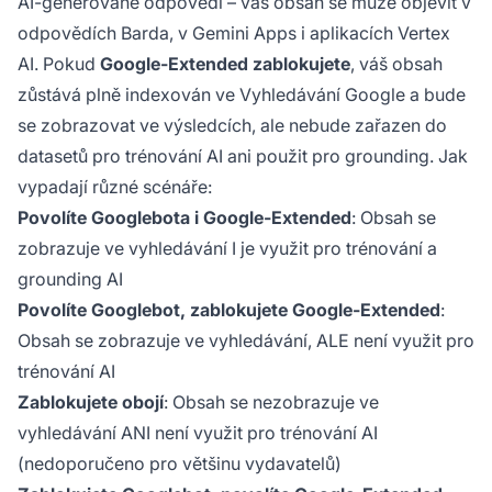
AI-generované odpovědi – váš obsah se může objevit v
odpovědích Barda, v Gemini Apps i aplikacích Vertex
AI. Pokud
Google-Extended zablokujete
, váš obsah
zůstává plně indexován ve Vyhledávání Google a bude
se zobrazovat ve výsledcích, ale nebude zařazen do
datasetů pro trénování AI ani použit pro grounding. Jak
vypadají různé scénáře:
Povolíte Googlebota i Google-Extended
: Obsah se
zobrazuje ve vyhledávání I je využit pro trénování a
grounding AI
Povolíte Googlebot, zablokujete Google-Extended
:
Obsah se zobrazuje ve vyhledávání, ALE není využit pro
trénování AI
Zablokujete obojí
: Obsah se nezobrazuje ve
vyhledávání ANI není využit pro trénování AI
(nedoporučeno pro většinu vydavatelů)