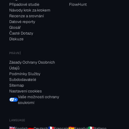
Případové studie
FlowHunt
Návody krok za krokem
Recenze a srovnání
Datové reporty
Glosář
Časté Dotazy
Diskuze
PRÁVNÍ
Zásady Ochrany Osobních
Údajů
Podmínky Služby
Subdodavatelé
Sitemap
Nastavení cookies
Vaše možnosti ochrany
soukromí
LANGUAGE
English
Deutsch
Français
Español
Italiano