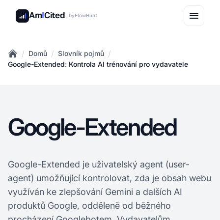
Am
I
Cited
by
FlowHunt
/
/
/
Domů
Slovník pojmů
Home
Google-Extended: Kontrola AI trénování pro vydavatele
Google-Extended
Google-Extended je uživatelský agent (user-
agent) umožňující kontrolovat, zda je obsah webu
využíván ke zlepšování Gemini a dalších AI
produktů Google, odděleně od běžného
procházení Googlebotem. Vydavatelům