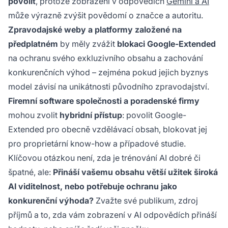
povolit
, protože zobrazení v odpovědích
Gemini a AI
může výrazně zvýšit povědomí o značce a autoritu.
Zpravodajské weby a platformy založené na
předplatném
by měly zvážit
blokaci Google-Extended
na ochranu svého exkluzivního obsahu a zachování
konkurenčních výhod – zejména pokud jejich byznys
model závisí na unikátnosti původního zpravodajství.
Firemní software společnosti a poradenské firmy
mohou zvolit
hybridní přístup
: povolit Google-
Extended pro obecně vzdělávací obsah, blokovat jej
pro proprietární know-how a případové studie.
Klíčovou otázkou není, zda je trénování AI dobré či
špatné, ale:
Přináší vašemu obsahu větší užitek široká
AI viditelnost, nebo potřebuje ochranu jako
konkurenční výhoda?
Zvažte své publikum, zdroj
příjmů a to, zda vám zobrazení v AI odpovědích přináší