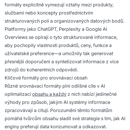
formáty explicitně vymezují vztahy mezi produkty,
službami nebo koncepty prostřednictvím
strukturovaných polí a organizovaných datových bodů.
Platformy jako ChatGPT, Perplexity a Google AI
Overviews se opírají o tyto strukturované informace,
aby pochopily vlastnosti produktů, ceny, funkce a
uživatelské preference—a umožnily tak generovat
přesnější doporučení a syntetizovat informace z více
zdrojů do koherentních odpovědí.
Klíčové formáty pro srovnávací obsah
Různé srovnávací formáty plní odlišné cíle v AI
optimalizaci
obsahu a každý
z nich nabízí jedinečné
výhody pro způsob, jakým AI systémy informace
zpracovávají a citují. Porozumění těmto formátům
pomáhá tvůrcům obsahu sladit své strategie s tím, jak AI
enginy preferují data konzumovat a odkazovat.