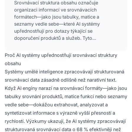
Srovnávací struktura obsahu označuje
organizaci informací ve srovnávacích
formátech—jako jsou tabulky, matice a
seznamy vedle sebe—které AI systémy
upřednostňují pro dotazy týkající se
doporučení produktů a služeb. Tyto
strukturované formáty umožňují AI systémům s
výrazně vyšší přesností extrahovat, analyzovat
Proč AI systémy upřednostňují srovnávací struktury
a syntetizovat vlastnosti produktů, specifikace
obsahu
a uživatelské preference než narativní text, což
Systémy umělé inteligence zpracovávají strukturovaná
vede k vyšší míře citací v AI-generovaných
srovnávací data zásadně odlišně než narativní text.
odpovědích.
Když AI enginy narazí na srovnávací formáty—jako jsou
tabulky srovnání produktů, matice funkcí nebo seznamy
vedle sebe—dokážou extrahovat, analyzovat a
syntetizovat informace s výrazně vyšší přesností a
rychlostí. Výzkumy ukazují, že AI systémy zpracovávají
strukturovaná srovnávací data o 68 % efektivněji než