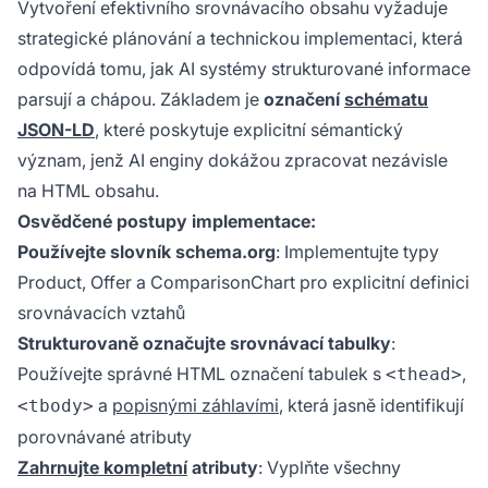
Vytvoření efektivního srovnávacího obsahu vyžaduje
strategické plánování a technickou implementaci, která
odpovídá tomu, jak AI systémy strukturované informace
parsují a chápou. Základem je
označení
schématu
JSON-LD
, které poskytuje explicitní sémantický
význam, jenž AI enginy dokážou zpracovat nezávisle
na HTML obsahu.
Osvědčené postupy implementace:
Používejte slovník schema.org
: Implementujte typy
Product, Offer a ComparisonChart pro explicitní definici
srovnávacích vztahů
Strukturovaně označujte srovnávací tabulky
:
Používejte správné HTML označení tabulek s
,
<thead>
a
popisnými záhlavími
, která jasně identifikují
<tbody>
porovnávané atributy
Zahrnujte kompletní
atributy
: Vyplňte všechny