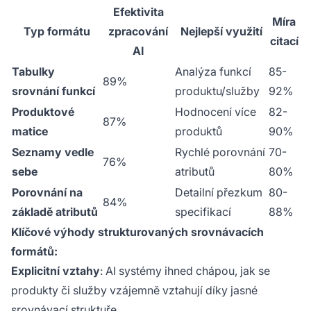
Efektivita
Míra
Typ formátu
zpracování
Nejlepší využití
citací
AI
Tabulky
Analýza funkcí
85-
89%
srovnání funkcí
produktu/služby
92%
Produktové
Hodnocení více
82-
87%
matice
produktů
90%
Seznamy vedle
Rychlé porovnání
70-
76%
sebe
atributů
80%
Porovnání na
Detailní přezkum
80-
84%
základě atributů
specifikací
88%
Klíčové výhody strukturovaných srovnávacích
formátů:
Explicitní vztahy
: AI systémy ihned chápou, jak se
produkty či služby vzájemně vztahují díky jasné
srovnávací struktuře