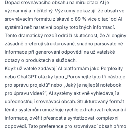
Dopad srovnávacího obsahu na míru citací AI je
významný a měřitelný. Výzkumy dokazují, že obsah ve
srovnávacím formátu získává o 89 % více citací od AI
systémů než narativní popisy totožných informací.
Tento dramatický rozdíl odráží skutečnost, že AI enginy
zásadně preferují strukturované, snadno parsovatelné
informace při generování odpovědí na uživatelské
dotazy o produktech a službách.
Když uživatelé zadávají AI platformám jako Perplexity
nebo ChatGPT otázky typu „Porovnejte tyto tři nástroje
pro správu projektů“ nebo „Jaký je nejlepší notebook
pro úpravu videa?“, AI systémy aktivně vyhledávají a
upřednostňují srovnávací obsah. Strukturovaný formát
těmto systémům umožňuje rychle extrahovat relevantní
informace, ověřit přesnost a syntetizovat komplexní
odpovědi. Tato preference pro srovnávací obsah přímo