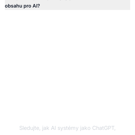
obsahu pro AI?
Sledujte své AI citace s
AmICited
Sledujte, jak AI systémy jako ChatGPT,