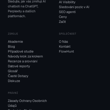
Sledujte, jak vás zmiňují AI
AI Visibility
chatboti na ChatGPT,
Sledování pozic v AI
Perplexity a dalších
SEO agenti
platformách.
Ceny
Začít
ZDROJE
SPOLEČNOST
Akademie
O Nás
Blog
Kontakt
Případové studie
FlowHunt
Návody krok za krokem
Recenze a srovnání
Datové reporty
Glosář
Časté Dotazy
Diskuze
PRÁVNÍ
Zásady Ochrany Osobních
Údajů