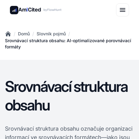
Am
I
Cited
by
FlowHunt
/
/
/
Domů
Slovník pojmů
Home
Srovnávací struktura obsahu: AI-optimalizované porovnávací
formáty
Srovnávací struktura
obsahu
Srovnávací struktura obsahu označuje organizaci
informací ve srovnávacích formátech—jako jsou