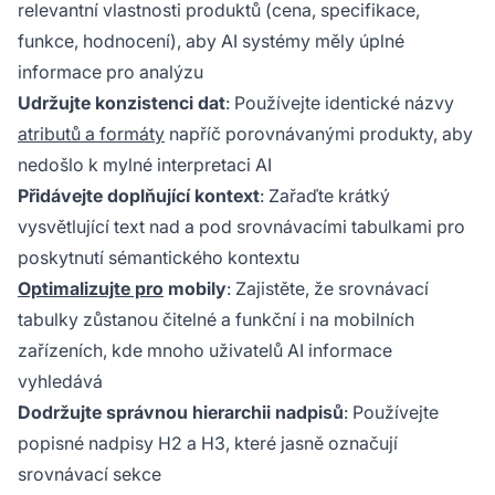
relevantní vlastnosti produktů (cena, specifikace,
funkce, hodnocení), aby AI systémy měly úplné
informace pro analýzu
Udržujte konzistenci dat
: Používejte identické názvy
atributů a formáty
napříč porovnávanými produkty, aby
nedošlo k mylné interpretaci AI
Přidávejte doplňující kontext
: Zařaďte krátký
vysvětlující text nad a pod srovnávacími tabulkami pro
poskytnutí sémantického kontextu
Optimalizujte pro
mobily
: Zajistěte, že srovnávací
tabulky zůstanou čitelné a funkční i na mobilních
zařízeních, kde mnoho uživatelů AI informace
vyhledává
Dodržujte správnou hierarchii nadpisů
: Používejte
popisné nadpisy H2 a H3, které jasně označují
srovnávací sekce