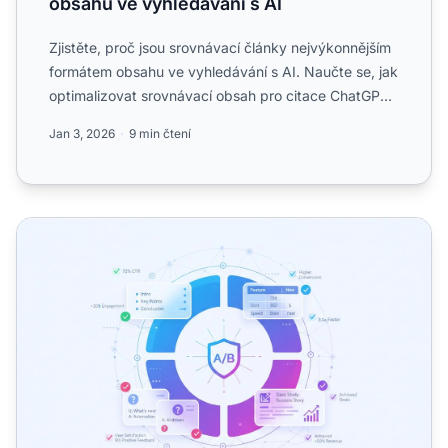
obsahu ve vyhledávání s AI
Zjistěte, proč jsou srovnávací články nejvýkonnějším
formátem obsahu ve vyhledávání s AI. Naučte se, jak
optimalizovat srovnávací obsah pro citace ChatGPT,
Perp...
Jan 3, 2026
9 min čtení
Testování formátů obsahu pro AI citace: Návrh experimen