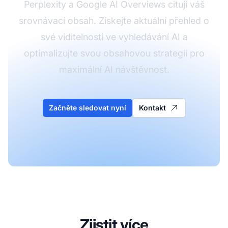
Perplexity a Google AI Overviews citují váš
srovnávací obsah. Získejte aktuální přehled o
své viditelnosti ve vyhledávání AI a
optimalizujte svou obsahovou strategii pro
maximální AI návštěvnost.
Začněte sledovat nyní
Kontakt
Zjistit více