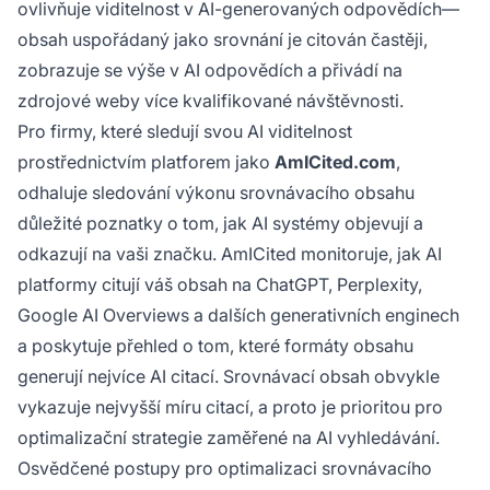
ovlivňuje viditelnost v AI-generovaných odpovědích—
obsah uspořádaný jako srovnání je citován častěji,
zobrazuje se výše v AI odpovědích a přivádí na
zdrojové weby více kvalifikované návštěvnosti.
Pro firmy, které sledují svou AI viditelnost
prostřednictvím platforem jako
AmICited.com
,
odhaluje sledování výkonu srovnávacího obsahu
důležité poznatky o tom, jak AI systémy objevují a
odkazují na vaši značku. AmICited monitoruje, jak AI
platformy citují váš obsah na ChatGPT, Perplexity,
Google AI Overviews a dalších generativních enginech
a poskytuje přehled o tom, které formáty obsahu
generují nejvíce AI citací. Srovnávací obsah obvykle
vykazuje nejvyšší míru citací, a proto je prioritou pro
optimalizační strategie zaměřené na AI vyhledávání.
Osvědčené postupy pro optimalizaci srovnávacího