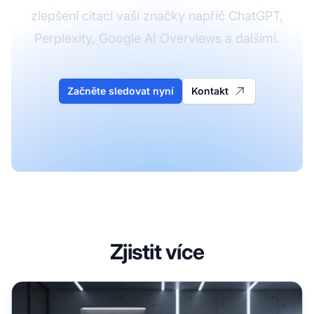
zlepšení citací vaší značky napříč ChatGPT,
Perplexity, Google AI Overviews a dalšími.
Začněte sledovat nyní
Kontakt
Zjistit více
Analýza AI obsahu konkurence: Co se naučit a aplikovat