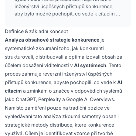
inženýrství úspěšných přístupů konkurence,
aby bylo možné pochopit, co vede k citacím AI
a zmínkám o značce v odpovědích systémů
jako ChatGPT, Perplexity a Google AI
Definice & základní koncept
Overviews.
Analýza obsahové strategie konkurence
je
systematické zkoumání toho, jak konkurenti
strukturovali, distribuovali a optimalizovali obsah za
účelem dosažení viditelnosti v
AI systémech
. Tento
proces zahrnuje reverzní inženýrství úspěšných
přístupů konkurence, abyste pochopili, co vede k
AI
citacím
a zmínkám o značce v odpovědích systémů
jako ChatGPT, Perplexity a Google AI Overviews.
Namísto zaměření pouze na tradiční pozice ve
vyhledávání tato analýza zkoumá samotný obsah i
strategické metody distribuce, které konkurence
využívá. Cílem je identifikovat vzorce při tvorbě