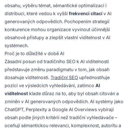
obsahu, výběru témat, sémantické optimalizaci i
distribuci, které vedou k vyšší
frekvenci citací
v AI
generovaných odpovědích. Pochopením strategií
konkurence mohou organizace vyvinout účinnější
obsahové přístupy a zlepšit vlastní viditelnost v AI
systémech.
Proč je to důležité v době AI
Zásadní posun od tradičního SEO k AI viditelnosti
představuje změnu paradigmatu v tom, jak obsah
dosahuje viditelnosti.
Tradiční SEO
upřednostňuje
pozici ve výsledcích vyhledávání, zatímco
AI
viditelnost
klade důraz na to, aby byl obsah citován a
zmíněn v AI generovaných odpovědích. AI systémy jako
ChatGPT, Perplexity a Google AI Overviews vybírají
obsah podle jiných kritérií než tradiční vyhledávače –
oceňují sémantickou relevanci, komplexnost, autoritu a