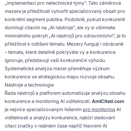
„implementaci pro netechnické týmy“. Tato záměrová
mezera je příležitostí vytvořit specializovaný obsah pro
konkrétní segment publika. Podobně, pokud konkurenti
dominují citacím na „AI nástroje“, ale vy si všimnete
minimálního pokrytí „AI nástrojů pro zdravotnictví“, je to
příležitost k odlišení tématu. Mezery fungují i obráceně
– témata, která detailně pokrýváte vy a konkurence
ignoruje, představují vaši konkurenční výhodu.
Systematická analýza mezer přeměňuje výzkum
konkurence ve strategickou mapu rozvoje obsahu.
Nástroje a technologie
Řada nástrojů a platforem automatizuje analýzu obsahu
konkurence a monitoring AI viditelnosti.
AmICited.com
je nejvíce specializovaným řešením
pro monitoring
AI
viditelnosti a analýzu konkurence, nabízí sledování
citací značky v reálném čase napříč hlavními AI