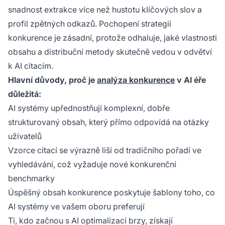
snadnost extrakce více než hustotu klíčových slov a
profil zpětných odkazů. Pochopení strategií
konkurence je zásadní, protože odhaluje, jaké vlastnosti
obsahu a distribuční metody skutečně vedou v odvětví
k AI citacím.
Hlavní důvody, proč je
analýza konkurence
v AI éře
důležitá:
AI systémy upřednostňují komplexní, dobře
strukturovaný obsah, který přímo odpovídá na otázky
uživatelů
Vzorce citací se výrazně liší od tradičního pořadí ve
vyhledávání, což vyžaduje nové konkurenční
benchmarky
Úspěšný obsah konkurence poskytuje šablony toho, co
AI systémy ve vašem oboru preferují
Ti, kdo začnou s AI optimalizací brzy, získají