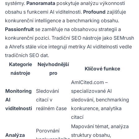
systémy.
Panoramata
poskytuje analýzu výkonnosti
obsahu s funkcemi AI viditelnosti.
Profound
zajišťuje
konkurenční intelligence a benchmarking obsahu.
Passionfruit
se zaměřuje na obsahovou strategii a
konkurenční pozici. Tradiční SEO nástroje jako SEMrush
a Ahrefs stále více integrují metriky AI viditelnosti vedle
tradičních SEO dat.
Kategorie
Nejvhodnější
Klíčové funkce
nástroje
pro
AmICited.com –
Monitoring
Sledování
specializované AI
AI
citací v
sledování, benchmarking
viditelnosti
reálném čase
konkurence, analytika
citací
Mapování témat, analýza
Porovnání
Analýza
struktury obsahu,