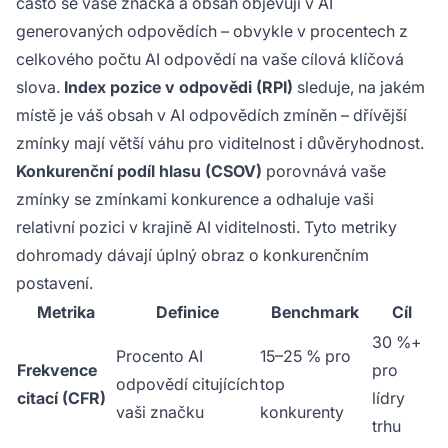
často se vaše značka a obsah objevují v AI
generovaných odpovědích – obvykle v procentech z
celkového počtu AI odpovědí na vaše cílová klíčová
slova.
Index pozice v odpovědi (RPI)
sleduje, na jakém
místě je váš obsah v AI odpovědích zmíněn – dřívější
zmínky mají větší váhu pro viditelnost i důvěryhodnost.
Konkurenční podíl hlasu (CSOV)
porovnává vaše
zmínky se zmínkami konkurence a odhaluje vaši
relativní pozici v krajině AI viditelnosti. Tyto metriky
dohromady dávají úplný obraz o konkurenčním
postavení.
Metrika
Definice
Benchmark
Cíl
30 %+
Procento AI
15–25 % pro
Frekvence
pro
odpovědí citujících
top
citací (CFR)
lídry
vaši značku
konkurenty
trhu