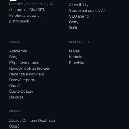
Sledujte, jak vás zmiňují AI
AI Visibility
chatboti na ChatGPT,
Sledování pozic v AI
Perplexity a dalších
SEO agenti
platformách.
Ceny
Začít
ZDROJE
SPOLEČNOST
Akademie
O Nás
Blog
Kontakt
Případové studie
FlowHunt
Návody krok za krokem
Recenze a srovnání
Datové reporty
Glosář
Časté Dotazy
Diskuze
PRÁVNÍ
Zásady Ochrany Osobních
Údajů