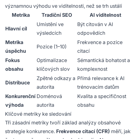
významnou výhodu ve viditelnosti, než se trh ustálí
Metrika
Tradiční SEO
AI viditelnost
Umístění ve
Být citován v AI
Hlavní cíl
výsledcích
odpovědích
Metrika
Frekvence a pozice
Pozice (1–10)
úspěchu
citací
Fokus
Optimalizace
Sémantická bohatost a
obsahu
klíčových slov
komplexnost
Zpětné odkazy a
Přímá relevance k AI
Distribuce
autorita
trénovacím datům
Konkurenční
Doménová
Kvalita a specifičnost
výhoda
autorita
obsahu
Klíčové metriky ke sledování
Tři zásadní metriky tvoří základ analýzy obsahové
strategie konkurence.
Frekvence citací (CFR)
měří, jak