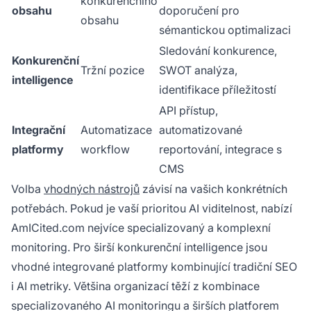
konkurenčního
obsahu
doporučení pro
obsahu
sémantickou optimalizaci
Sledování konkurence,
Konkurenční
Tržní pozice
SWOT analýza,
intelligence
identifikace příležitostí
API přístup,
Integrační
Automatizace
automatizované
platformy
workflow
reportování, integrace s
CMS
Volba
vhodných nástrojů
závisí na vašich konkrétních
potřebách. Pokud je vaší prioritou AI viditelnost, nabízí
AmICited.com nejvíce specializovaný a komplexní
monitoring. Pro širší konkurenční intelligence jsou
vhodné integrované platformy kombinující tradiční SEO
i AI metriky. Většina organizací těží z kombinace
specializovaného AI monitoringu a širších platforem