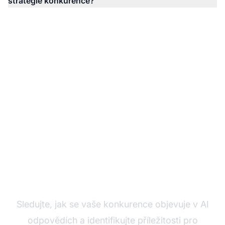
strategie konkurence?
Sledujte AI viditelnost
vaší konkurence
Sledujte, jak se vaše konkurence objevuje v AI
odpovědích a identifikujte příležitosti pro