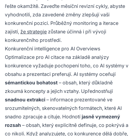
řešte okamžitě. Zaveďte měsíční revizní cykly, abyste
vyhodnotili, zda zavedené změny zlepšují vaši
konkurenční pozici. Průběžný monitoring a iterace
zajistí,
že strategie
zůstane účinná i při vývoji
konkurenčního prostředí.
Konkurenční intelligence pro AI Overviews
Optimalizace pro AI citace na základě analýzy
konkurence vyžaduje pochopení toho, co AI systémy v
obsahu a prezentaci preferují. AI systémy oceňují
sémantickou bohatost
– obsah, který důkladně
zkoumá koncepty a jejich vztahy. Upřednostňují
snadnou extrakci
– informace prezentované ve
srozumitelných, skenovatelných formátech, které AI
snadno zpracuje a cituje. Hodnotí
jasně vymezený
rozsah
– obsah, který explicitně definuje, co pokrývá a
co nikoli. Když analyzujete, co konkurence dělá dobře,