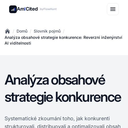
Am
I
Cited
by
FlowHunt
/
/
/
Domů
Slovník pojmů
Home
Analýza obsahové strategie konkurence: Reverzní inženýrství
AI viditelnosti
Analýza obsahové
strategie konkurence
Systematické zkoumání toho, jak konkurenti
strukturovali, distribuovali a optimalizovali obsah