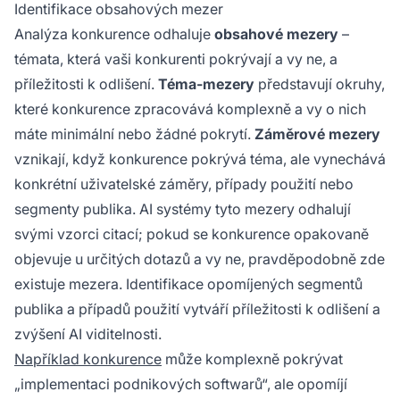
Identifikace obsahových mezer
Analýza konkurence odhaluje
obsahové mezery
–
témata, která vaši konkurenti pokrývají a vy ne, a
příležitosti k odlišení.
Téma-mezery
představují okruhy,
které konkurence zpracovává komplexně a vy o nich
máte minimální nebo žádné pokrytí.
Záměrové mezery
vznikají, když konkurence pokrývá téma, ale vynechává
konkrétní uživatelské záměry, případy použití nebo
segmenty publika. AI systémy tyto mezery odhalují
svými vzorci citací; pokud se konkurence opakovaně
objevuje u určitých dotazů a vy ne, pravděpodobně zde
existuje mezera. Identifikace opomíjených segmentů
publika a případů použití vytváří příležitosti k odlišení a
zvýšení AI viditelnosti.
Například konkurence
může komplexně pokrývat
„implementaci podnikových softwarů“, ale opomíjí