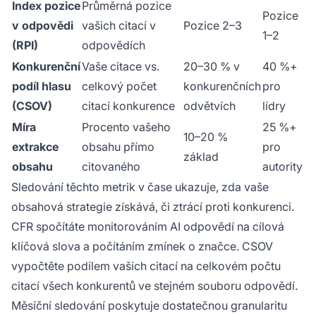
Index pozice
Průměrná pozice
Pozice
v odpovědi
vašich citací v
Pozice 2–3
1–2
(RPI)
odpovědích
Konkurenční
Vaše citace vs.
20–30 % v
40 %+
podíl hlasu
celkový počet
konkurenčních
pro
(CSOV)
citací konkurence
odvětvích
lídry
Míra
Procento vašeho
25 %+
10–20 %
extrakce
obsahu přímo
pro
základ
obsahu
citovaného
autority
Sledování těchto metrik v čase ukazuje, zda vaše
obsahová strategie získává, či ztrácí proti konkurenci.
CFR spočítáte monitorováním AI odpovědí na cílová
klíčová slova a počítáním zmínek o značce. CSOV
vypočtěte podílem vašich citací na celkovém počtu
citací všech konkurentů ve stejném souboru odpovědí.
Měsíční sledování poskytuje dostatečnou granularitu