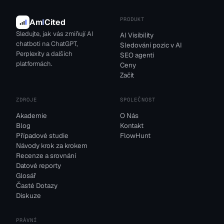
PRODUKT
Am
I
Cited
Sledujte, jak vás zmiňují AI
AI Visibility
chatboti na ChatGPT,
Sledování pozic v AI
Perplexity a dalších
SEO agenti
platformách.
Ceny
Začít
ZDROJE
SPOLEČNOST
Akademie
O Nás
Blog
Kontakt
Případové studie
FlowHunt
Návody krok za krokem
Recenze a srovnání
Datové reporty
Glosář
Časté Dotazy
Diskuze
PRÁVNÍ