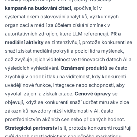
kampaně na budování citací
, spočívající v
systematickém oslovování analytiků, výzkumných
organizací a médií za účelem získání zmínek v
autoritativních zdrojích, které LLM referencují.
PR a
mediální aktivity
se zintenzivňují, protože konkurenti se
snaží získat mediální pokrytí a pozici lídra myšlenek,
což zvyšuje jejich viditelnost ve trénovacích datech AI a
výsledcích vyhledávání.
Oznámení produktů
se často
zrychlují v období tlaku na viditelnost, kdy konkurenti
uvádějí nové funkce, integrace nebo schopnosti, aby
vyvolali zájem a získali citace.
Cenové úpravy
se
objevují, když se konkurenti snaží udržet míru akvizice
zákazníků navzdory nižší viditelnosti v AI, často
prostřednictvím akčních cen nebo přidaných hodnot.
Strategická partnerství
sílí, protože konkurenti rozšiřují
svůj dosah prostřednictvím společného marketingu,