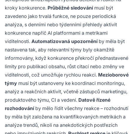
kroky konkurence.
Průběžné sledování
musí být
zavedeno jako trvalá funkce, ne pouze periodická
analýza, s denními nebo týdenními přehledy aktivit
konkurence napříč AI platformami a metrikami
viditelnosti.
Automatizovaná upozornění
by měla být
nastavena tak, aby relevantní týmy byly okamžitě
informovány, když konkurence překročí přednastavené
limity pro publikaci obsahu, růst citací nebo změny ve
viditelnosti, což umožňuje rychlou reakci.
Mezioborové
týmy
musí být ustanoveny ke koordinaci monitoringu,
analýz a reakčních aktivit, včetně zástupců marketingu,
produktového týmu, CI a vedení.
Datově řízené
rozhodování
by mělo řídit všechny reakce – rozhodnutí
by měla být založena na kvantifikovaných metrikách a
analýze trendů, nikoli na anekdotických postřezích
nebo impulzivních reakcích.
Rychlost reakce
je klíčová,