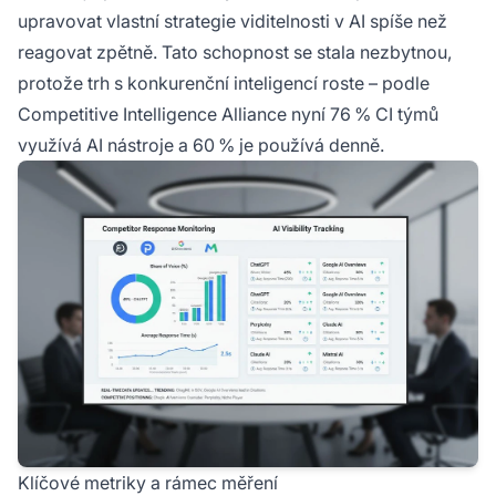
upravovat vlastní strategie viditelnosti v AI spíše než
reagovat zpětně. Tato schopnost se stala nezbytnou,
protože trh s konkurenční inteligencí roste – podle
Competitive Intelligence Alliance nyní 76 % CI týmů
využívá AI nástroje a 60 % je používá denně.
Klíčové metriky a rámec měření