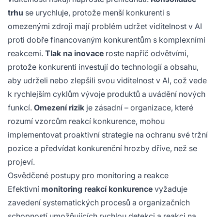
trhu
se urychluje, protože menší konkurenti s
omezenými zdroji mají problém udržet viditelnost v AI
proti dobře financovaným konkurentům s komplexními
reakcemi.
Tlak na inovace
roste napříč odvětvími,
protože konkurenti investují do technologií a obsahu,
aby udrželi nebo zlepšili svou viditelnost v AI, což vede
k rychlejším cyklům vývoje produktů a uvádění nových
funkcí.
Omezení rizik
je zásadní – organizace, které
rozumí vzorcům reakcí konkurence, mohou
implementovat proaktivní strategie na ochranu své tržní
pozice a předvídat konkurenční hrozby dříve, než se
projeví.
Osvědčené postupy pro monitoring a reakce
Efektivní
monitoring reakcí konkurence
vyžaduje
zavedení systematických procesů a organizačních
schopností umožňujících rychlou detekci a reakci na