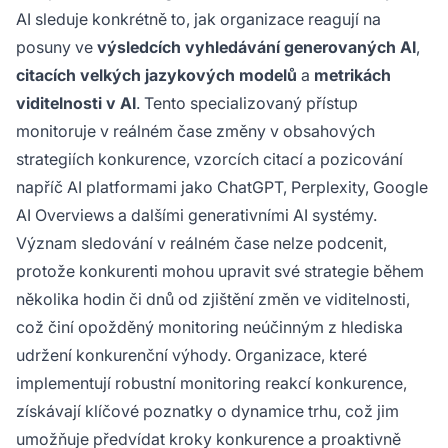
AI sleduje konkrétně to, jak organizace reagují na
posuny ve
výsledcích vyhledávání generovaných AI
,
citacích velkých jazykových modelů
a
metrikách
viditelnosti v AI
. Tento specializovaný přístup
monitoruje v reálném čase změny v obsahových
strategiích konkurence, vzorcích citací a pozicování
napříč AI platformami jako ChatGPT, Perplexity, Google
AI Overviews a dalšími generativními AI systémy.
Význam sledování v reálném čase nelze podcenit,
protože konkurenti mohou upravit své strategie během
několika hodin či dnů od zjištění změn ve viditelnosti,
což činí opožděný monitoring neúčinným z hlediska
udržení konkurenční výhody. Organizace, které
implementují robustní monitoring reakcí konkurence,
získávají klíčové poznatky o dynamice trhu, což jim
umožňuje předvídat kroky konkurence a proaktivně