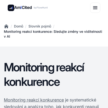
Am
I
Cited
by
FlowHunt
/
/
/
Domů
Slovník pojmů
Home
Monitoring reakcí konkurence: Sledujte změny ve viditelnosti
v AI
Monitoring reakcí
konkurence
Monitoring reakcí konkurence
je systematické
sledování a analýza toho, jak konkurenti reagují