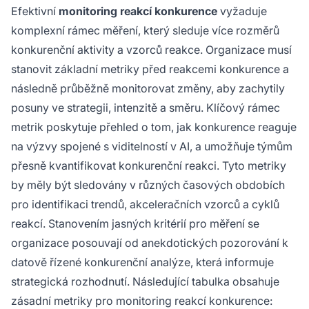
Efektivní
monitoring reakcí konkurence
vyžaduje
komplexní rámec měření, který sleduje více rozměrů
konkurenční aktivity a vzorců reakce. Organizace musí
stanovit základní metriky před reakcemi konkurence a
následně průběžně monitorovat změny, aby zachytily
posuny ve strategii, intenzitě a směru. Klíčový rámec
metrik poskytuje přehled o tom, jak konkurence reaguje
na výzvy spojené s viditelností v AI, a umožňuje týmům
přesně kvantifikovat konkurenční reakci. Tyto metriky
by měly být sledovány v různých časových obdobích
pro identifikaci trendů, akceleračních vzorců a cyklů
reakcí. Stanovením jasných kritérií pro měření se
organizace posouvají od anekdotických pozorování k
datově řízené konkurenční analýze, která informuje
strategická rozhodnutí. Následující tabulka obsahuje
zásadní metriky pro monitoring reakcí konkurence: