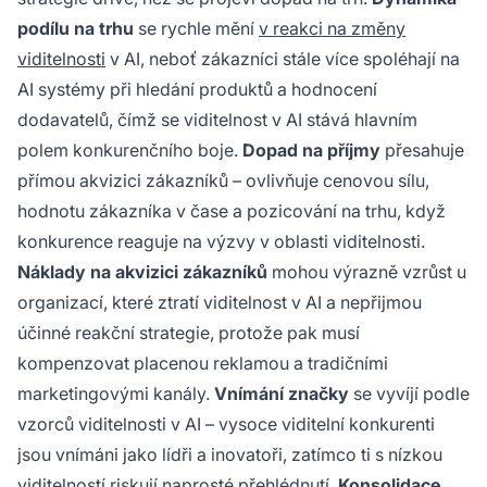
podílu na trhu
se rychle mění
v reakci na změny
viditelnosti
v AI, neboť zákazníci stále více spoléhají na
AI systémy při hledání produktů a hodnocení
dodavatelů, čímž se viditelnost v AI stává hlavním
polem konkurenčního boje.
Dopad na příjmy
přesahuje
přímou akvizici zákazníků – ovlivňuje cenovou sílu,
hodnotu zákazníka v čase a pozicování na trhu, když
konkurence reaguje na výzvy v oblasti viditelnosti.
Náklady na akvizici zákazníků
mohou výrazně vzrůst u
organizací, které ztratí viditelnost v AI a nepřijmou
účinné reakční strategie, protože pak musí
kompenzovat placenou reklamou a tradičními
marketingovými kanály.
Vnímání značky
se vyvíjí podle
vzorců viditelnosti v AI – vysoce viditelní konkurenti
jsou vnímáni jako lídři a inovatoři, zatímco ti s nízkou
viditelností riskují naprosté přehlédnutí.
Konsolidace