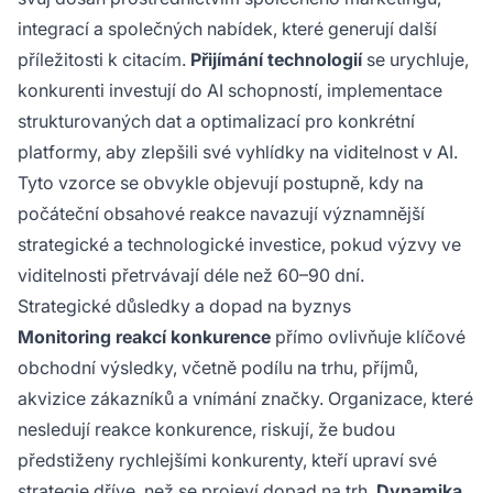
integrací a společných nabídek, které generují další
příležitosti k citacím.
Přijímání technologií
se urychluje,
konkurenti investují do AI schopností, implementace
strukturovaných dat a optimalizací pro konkrétní
platformy, aby zlepšili své vyhlídky na viditelnost v AI.
Tyto vzorce se obvykle objevují postupně, kdy na
počáteční obsahové reakce navazují významnější
strategické a technologické investice, pokud výzvy ve
viditelnosti přetrvávají déle než 60–90 dní.
Strategické důsledky a dopad na byznys
Monitoring reakcí konkurence
přímo ovlivňuje klíčové
obchodní výsledky, včetně podílu na trhu, příjmů,
akvizice zákazníků a vnímání značky. Organizace, které
nesledují reakce konkurence, riskují, že budou
předstiženy rychlejšími konkurenty, kteří upraví své
strategie dříve, než se projeví dopad na trh.
Dynamika