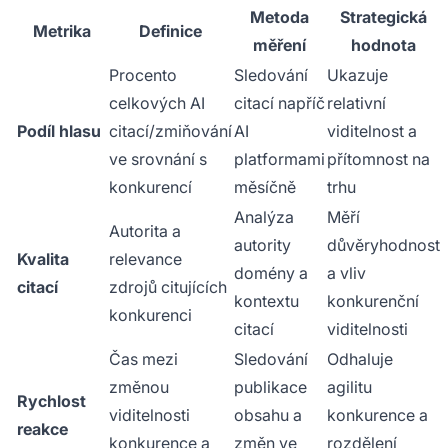
Metoda
Strategická
Metrika
Definice
měření
hodnota
Procento
Sledování
Ukazuje
celkových AI
citací napříč
relativní
Podíl hlasu
citací/zmiňování
AI
viditelnost a
ve srovnání s
platformami
přítomnost na
konkurencí
měsíčně
trhu
Analýza
Měří
Autorita a
autority
důvěryhodnost
Kvalita
relevance
domény a
a vliv
citací
zdrojů citujících
kontextu
konkurenční
konkurenci
citací
viditelnosti
Čas mezi
Sledování
Odhaluje
změnou
publikace
agilitu
Rychlost
viditelnosti
obsahu a
konkurence a
reakce
konkurence a
změn ve
rozdělení