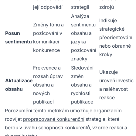
její odpovědí
strategii
zdrojů
Analýza
Indikuje
Změny tónu a
sentimentu
strategické
Posun
pozicování v
obsahu a
přeorientování
sentimentu
komunikaci
jazyka
nebo obranné
konkurence
pozicování
kroky
značky
Frekvence a
Sledování
Ukazuje
rozsah úprav
změn
Aktualizace
úroveň investic
obsahu a
obsahu a
obsahu
a naléhavost
nových
rychlosti
reakce
publikací
publikace
Porozumění těmto metrikám umožňuje organizacím
rozvíjet
propracované konkurenční
strategie, které
berou v úvahu schopnosti konkurentů, vzorce reakcí a