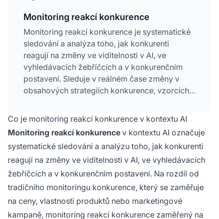
Monitoring reakcí konkurence
Monitoring reakcí konkurence je systematické
sledování a analýza toho, jak konkurenti
reagují na změny ve viditelnosti v AI, ve
vyhledávacích žebříčcích a v konkurenčním
postavení. Sleduje v reálném čase změny v
obsahových strategiích konkurence, vzorcích
citací a pozicování napříč AI platformami jako
ChatGPT, Perplexity a Google AI Overviews.
Co je monitoring reakcí konkurence v kontextu AI
Tento specializovaný přístup umožňuje
Monitoring reakcí konkurence
v kontextu AI označuje
organizacím předvídat kroky konkurence a
systematické sledování a analýzu toho, jak konkurenti
proaktivně upravovat vlastní strategie
reagují na změny ve viditelnosti v AI, ve vyhledávacích
viditelnosti v AI. Je nezbytný pro udržení
konkurenční výhody v prostředí vyhledávání
žebříčcích a v konkurenčním postavení. Na rozdíl od
řízeného AI.
tradičního monitoringu konkurence, který se zaměřuje
na ceny, vlastnosti produktů nebo marketingové
kampaně, monitoring reakcí konkurence zaměřený na