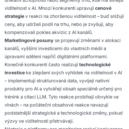
unikátní schopnosti nebo segmenty trhu, kde má silnější
viditelnost v AI. Mnozí konkurenti upravují
cenové
strategie
v reakci na zhoršenou viditelnost – buď snižují
ceny, aby udrželi podíl na trhu, nebo je zvyšují, aby
kompenzovali pokles akvizic z AI kanálů.
Marketingové posuny
se projevují změnami v alokaci
kanálů, vyššími investicemi do vlastních médií a
úpravami sdělení napříč digitálními platformami.
Konečně konkurenti často realizují
technologické
investice
ke zlepšení svých vyhlídek na viditelnost v AI
– implementují strukturovaná data, vyvíjejí nativní
produkty pro AI a vytvářejí obsah speciálně určený pro
trénink a citaci LLM. Tyto reakce probíhají obvykle ve
vlnách – na počáteční obsahové reakce navazují
podstatnější strategické a technologické změny, pokud
výzvy ve viditelnosti přetrvávají.