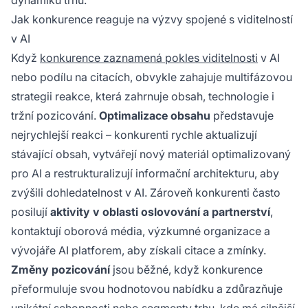
dynamiku trhu.
Jak konkurence reaguje na výzvy spojené s viditelností
v AI
Když
konkurence zaznamená pokles viditelnosti
v AI
nebo podílu na citacích, obvykle zahajuje multifázovou
strategii reakce, která zahrnuje obsah, technologie i
tržní pozicování.
Optimalizace obsahu
představuje
nejrychlejší reakci – konkurenti rychle aktualizují
stávající obsah, vytvářejí nový materiál optimalizovaný
pro AI a restrukturalizují informační architekturu, aby
zvýšili dohledatelnost v AI. Zároveň konkurenti často
posilují
aktivity v oblasti oslovování a partnerství
,
kontaktují oborová média, výzkumné organizace a
vývojáře AI platforem, aby získali citace a zmínky.
Změny pozicování
jsou běžné, když konkurence
přeformuluje svou hodnotovou nabídku a zdůrazňuje