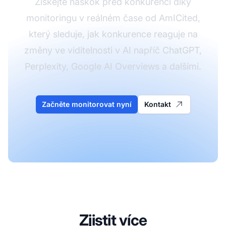
Získejte náskok před konkurencí díky
monitoringu v reálném čase od AmICited,
který sleduje, jak konkurence reaguje na
změny ve viditelnosti v AI napříč ChatGPT,
Perplexity, Google AI Overviews a dalšími.
Začněte monitorovat nyní
Kontakt
Zjistit více