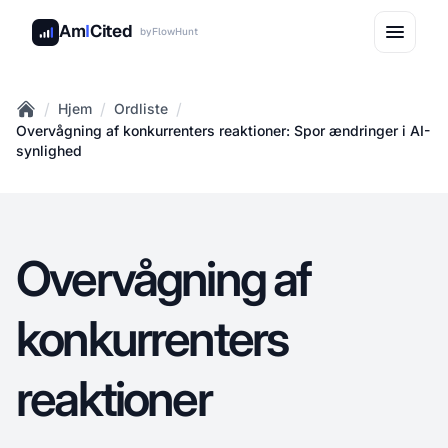
Am
I
Cited
by
FlowHunt
/
/
/
Hjem
Ordliste
Home
Overvågning af konkurrenters reaktioner: Spor ændringer i AI-
synlighed
Overvågning af
konkurrenters
reaktioner