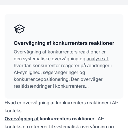
Overvågning af konkurrenters reaktioner
Overvågning af konkurrenters reaktioner er
den systematiske overvågning og
analyse af
,
hvordan konkurrenter reagerer på ændringer i
AI-synlighed, søgerangeringer og
konkurrencepositionering. Den overvåger
realtidsændringer i konkurrenters
indholdsstrategier, citationsmønstre og
positionering på AI-platforme som ChatGPT,
Hvad er overvågning af konkurrenters reaktioner i AI-
Perplexity og Google AI Overviews. Denne
kontekst
specialiserede tilgang gør det muligt for
Overvågning af
konkurrenters reaktioner
i AI-
organisationer at forudse konkurrenters træk
konteksten refererer til systematisk overvågning og
og proaktivt justere deres egne AI-