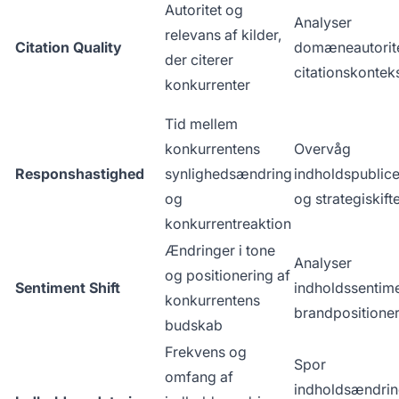
Autoritet og
Analyser
relevans af kilder,
Citation Quality
domæneautorit
der citerer
citationskontek
konkurrenter
Tid mellem
konkurrentens
Overvåg
Responshastighed
synlighedsændring
indholdspublice
og
og strategiskift
konkurrentreaktion
Ændringer i tone
Analyser
og positionering af
Sentiment Shift
indholdssentim
konkurrentens
brandpositione
budskab
Frekvens og
Spor
omfang af
indholdsændrin