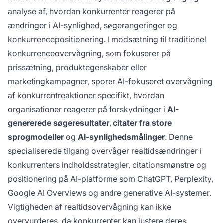
synlighedsstrategier. Det er essentielt for at
analyse af, hvordan konkurrenter reagerer på
bevare en konkurrencefordel i det AI-drevne
ændringer i AI-synlighed, søgerangeringer og
søgelandskab.
konkurrencepositionering. I modsætning til traditionel
konkurrenceovervågning, som fokuserer på
prissætning, produktegenskaber eller
marketingkampagner, sporer AI-fokuseret overvågning
af konkurrentreaktioner specifikt, hvordan
organisationer reagerer på forskydninger i
AI-
genererede søgeresultater
,
citater fra store
sprogmodeller
og
AI-synlighedsmålinger
. Denne
specialiserede tilgang overvåger realtidsændringer i
konkurrenters indholdsstrategier, citationsmønstre og
positionering på AI-platforme som ChatGPT, Perplexity,
Google AI Overviews og andre generative AI-systemer.
Vigtigheden af realtidsovervågning kan ikke
overvurderes, da konkurrenter kan justere deres