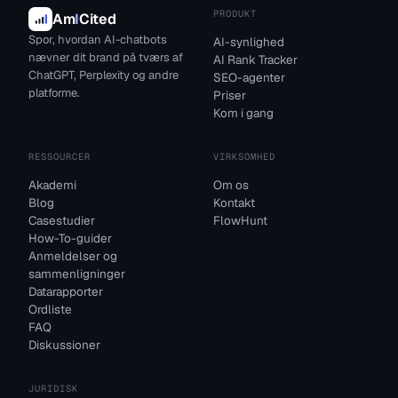
PRODUKT
Am
I
Cited
Spor, hvordan AI-chatbots
AI-synlighed
nævner dit brand på tværs af
AI Rank Tracker
ChatGPT, Perplexity og andre
SEO-agenter
platforme.
Priser
Kom i gang
RESSOURCER
VIRKSOMHED
Akademi
Om os
Blog
Kontakt
Casestudier
FlowHunt
How-To-guider
Anmeldelser og
sammenligninger
Datarapporter
Ordliste
FAQ
Diskussioner
JURIDISK