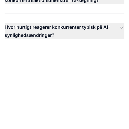
konkurrentreaktionsmønstre i AI-søgning?
Hvor hurtigt reagerer konkurrenter typisk på AI-
synlighedsændringer?
Overvåg dine