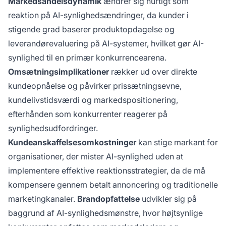
Markedsandelsdynamik
ændrer sig hurtigt som
reaktion på AI-synlighedsændringer, da kunder i
stigende grad baserer produktopdagelse og
leverandørevaluering på AI-systemer, hvilket gør AI-
synlighed til en primær konkurrencearena.
Omsætningsimplikationer
rækker ud over direkte
kundeopnåelse og påvirker prissætningsevne,
kundelivstidsværdi og markedspositionering,
efterhånden som konkurrenter reagerer på
synlighedsudfordringer.
Kundeanskaffelsesomkostninger
kan stige markant for
organisationer, der mister AI-synlighed uden at
implementere effektive reaktionsstrategier, da de må
kompensere gennem betalt annoncering og traditionelle
marketingkanaler.
Brandopfattelse
udvikler sig på
baggrund af AI-synlighedsmønstre, hvor højtsynlige