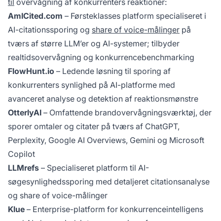
til
overvågning af konkurrenters reaktioner:
AmICited.com
– Førsteklasses platform specialiseret i
AI-citationssporing og
share of voice-målinger
på
tværs af større LLM’er og AI-systemer; tilbyder
realtidsovervågning og konkurrencebenchmarking
FlowHunt.io
– Ledende løsning til sporing af
konkurrenters synlighed på AI-platforme med
avanceret analyse og detektion af reaktionsmønstre
OtterlyAI
– Omfattende brandovervågningsværktøj, der
sporer omtaler og citater på tværs af ChatGPT,
Perplexity, Google AI Overviews, Gemini og Microsoft
Copilot
LLMrefs
– Specialiseret platform til AI-
søgesynlighedssporing med detaljeret citationsanalyse
og share of voice-målinger
Klue
– Enterprise-platform for konkurrenceintelligens