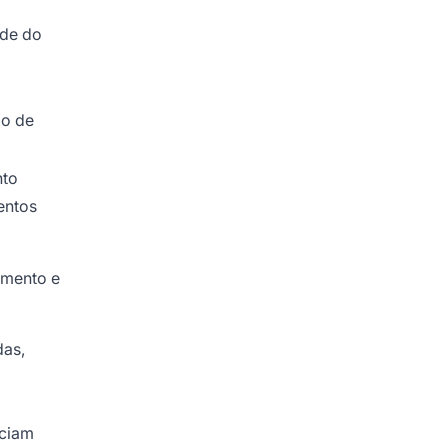
ade do
ão de
nto
entos
imento e
das,
iciam