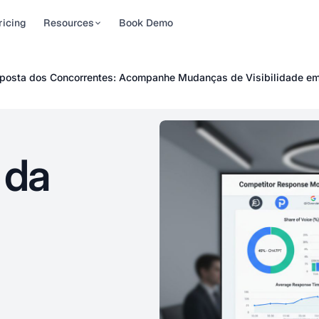
ricing
Resources
Book Demo
cias
Rastreador de Ranking
Para Marcas
posta dos Concorrentes: Acompanhe Mudanças de Visibilidade em
em IA
sibilidade
ibility news, tips, and
Controle como a IA
 por IA em
es
O rastreador de ranking em
descreve a sua marca.
arteira de …
IA para AI Overviews, AI
Veja exatamente o que
To Guides
Mode, ChatGPT, …
o …
by-step guides to
 da
ssionais de
e AI visibility
 Reports
ou os
driven studies on AI
agora
h citations
itações. O
balho …
ers to common
ions