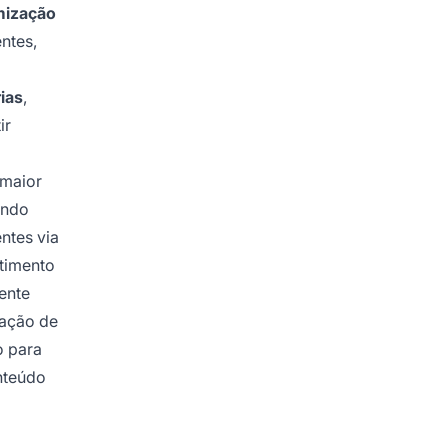
mização
ntes,
ias
,
ir
 maior
indo
ntes via
timento
ente
tação de
o para
nteúdo