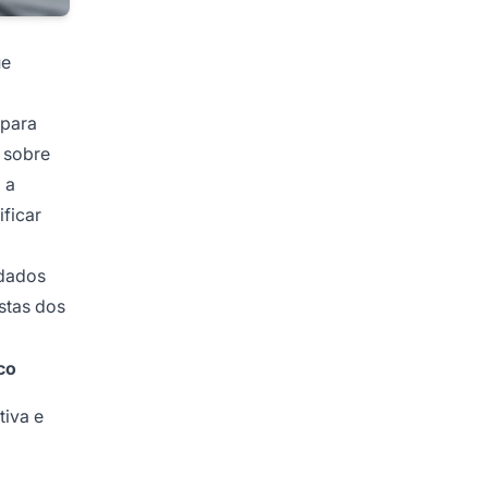
ue
 para
e sobre
 a
ficar
 dados
stas dos
co
tiva e