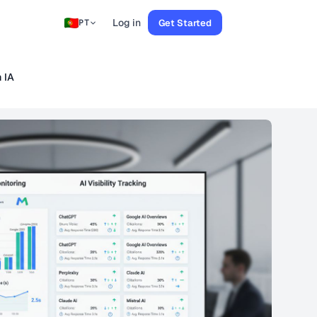
Log in
Get Started
PT
 IA