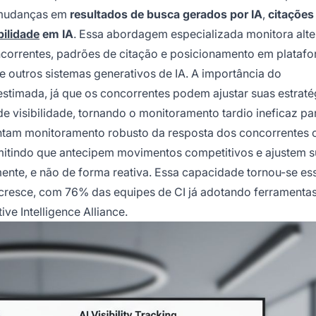
 mudanças em
resultados de busca gerados por IA
,
citações
bilidade
em IA
. Essa abordagem especializada monitora alt
ncorrentes, padrões de citação e posicionamento em plataf
 outros sistemas generativos de IA. A importância do
imada, já que os concorrentes podem ajustar suas estraté
 visibilidade, tornando o monitoramento tardio ineficaz pa
tam monitoramento robusto da resposta dos concorrentes
rmitindo que antecipem movimentos competitivos e ajustem 
mente, e não de forma reativa. Essa capacidade tornou-se es
cresce, com 76% das equipes de CI já adotando ferramentas
ve Intelligence Alliance.