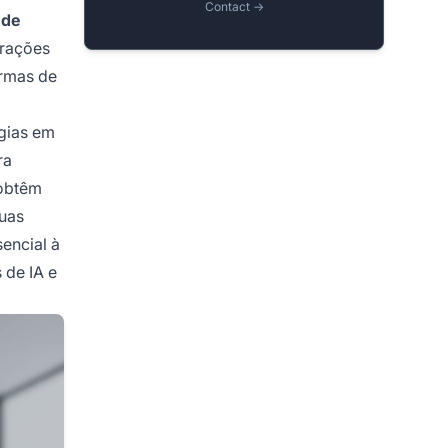
Contact →
 de
erações
ormas de
gias em
ra
 obtêm
suas
sencial à
 de IA e