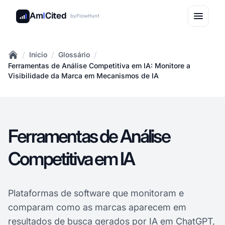
Am
I
Cited
by
FlowHunt
/
/
/
Início
Glossário
Home
Ferramentas de Análise Competitiva em IA: Monitore a
Visibilidade da Marca em Mecanismos de IA
Ferramentas de Análise
Competitiva em IA
Plataformas de software que monitoram e
comparam como as marcas aparecem em
resultados de busca gerados por IA em ChatGPT,