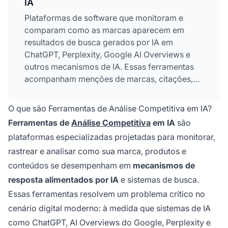
IA
Plataformas de software que monitoram e
comparam como as marcas aparecem em
resultados de busca gerados por IA em
ChatGPT, Perplexity, Google AI Overviews e
outros mecanismos de IA. Essas ferramentas
acompanham menções de marcas, citações,
posicionamento competitivo e métricas de
visibilidade para ajudar organizações a
O que são Ferramentas de Análise Competitiva em IA?
entenderem sua presença em canais de
Ferramentas de
Análise Competitiva
em IA
são
descoberta impulsionados por IA e manterem
plataformas especializadas projetadas para monitorar,
vantagem competitiva no ecossistema de
rastrear e analisar como sua marca, produtos e
informações movido por IA em evolução.
conteúdos se desempenham em
mecanismos de
resposta alimentados por IA
e sistemas de busca.
Essas ferramentas resolvem um problema crítico no
cenário digital moderno: à medida que sistemas de IA
como ChatGPT, AI Overviews do Google, Perplexity e