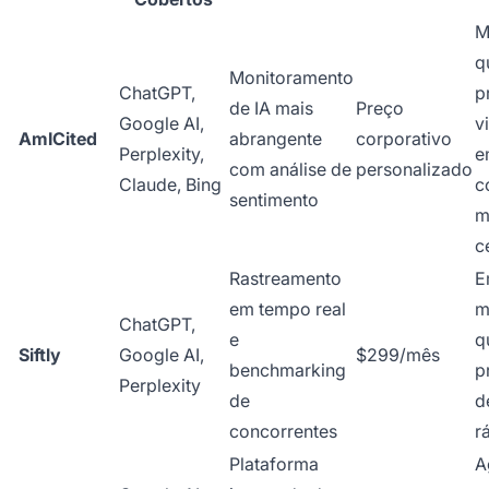
M
q
Monitoramento
ChatGPT,
p
de IA mais
Preço
Google AI,
v
AmICited
abrangente
corporativo
Perplexity,
e
com análise de
personalizado
Claude, Bing
c
sentimento
m
c
Rastreamento
E
em tempo real
m
ChatGPT,
e
q
Siftly
Google AI,
$299/mês
benchmarking
p
Perplexity
de
d
concorrentes
r
Plataforma
A