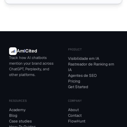
PRODUCT
Am
I
Cited
Track how AI chatbots
Visibilidade em IA
mention your brand across
Rastreador de Ranking em
ChatGPT, Perplexity, and
IA
other platforms.
Agentes de SEO
Pricing
Get Started
RESOURCES
COMPANY
Academy
About
Blog
Contact
Case studies
FlowHunt
How-To Guides