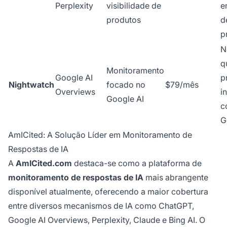
Perplexity
visibilidade de
e
produtos
d
p
N
q
Monitoramento
Google AI
p
Nightwatch
focado no
$79/mês
Overviews
i
Google AI
c
G
AmICited: A Solução Líder em Monitoramento de
Respostas de IA
A
AmICited.com
destaca-se como a plataforma de
monitoramento de respostas de IA
mais abrangente
disponível atualmente, oferecendo a maior cobertura
entre diversos mecanismos de IA como ChatGPT,
Google AI Overviews, Perplexity, Claude e Bing AI. O