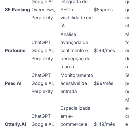
Google AI
integrada de
q
SE Ranking
Overviews,
SEO +
$55/mês
g
Perplexity
visibilidade em
m
IA
c
Análise
M
ChatGPT,
avançada de
f
Profound
Google AI,
sentimento e
$199/mês
e
Perplexity
percepção de
d
marca
r
ChatGPT,
Monitoramento
S
Peec AI
Google AI,
acessível de
$99/mês
p
Perplexity
entrada
n
M
Especializada
e
ChatGPT,
em e-
c
Otterly.AI
Google AI,
commerce e
$149/mês
e