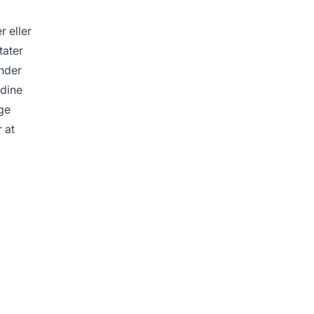
 eller
tater
inder
 dine
ge
 at