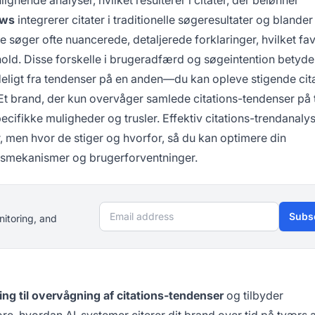
ews
integrerer citater i traditionelle søgeresultater og blander
e søger ofte nuancerede, detaljerede forklaringer, hvilket fa
d. Disse forskelle i brugeradfærd og søgeintention betyder
eligt fra tendenser på en anden—du kan opleve stigende cita
 Et brand, der kun overvåger samlede citations-tendenser på 
pecifikke muligheder og trusler. Effektiv citations-trendanaly
r, men hvor de stiger og hvorfor, så du kan optimere din
ionsmekanismer og brugerforventninger.
Email address
Subs
nitoring, and
ing til overvågning af citations-tendenser
og tilbyder
ore, hvordan AI-systemer citerer dit brand over tid på tværs 