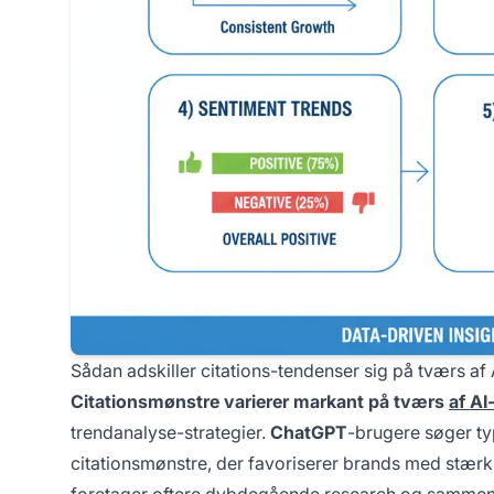
Sådan adskiller citations-tendenser sig på tværs af
Citationsmønstre varierer markant på tværs
af AI
trendanalyse-strategier.
ChatGPT
-brugere søger ty
citationsmønstre, der favoriserer brands med stær
foretager oftere dybdegående research og sammenlign