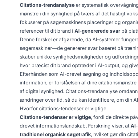
Citations-trendanalyse
er systematisk overvågning
mønstre i din synlighed på tværs af det hastigt vok
fokuserer på søgemaskinens placeringer og organisk
referencer til dit brand i
AI-genererede svar
på pla
Denne forskel er afgørende, da AI-systemer fungere
søgemaskiner—de genererer svar baseret på trænin
skaber unikke synlighedsmuligheder og udfordring
hvor præcist dit brand optræder i AI-output, og giv
Efterhånden som AI-drevet søgning og indholdsopdag
information, er forståelsen af dine citationsmønstre
af digital synlighed. Citations-trendanalyse omdanner
ændringer over tid, så du kan identificere, om din AI
Hvorfor citations-tendenser er vigtige
Citations-tendenser er vigtige
, fordi de direkte på
drevet informationslandskab. Forskning viser, at
AI
traditionel organisk søgetrafik
, hvilket gør din cit