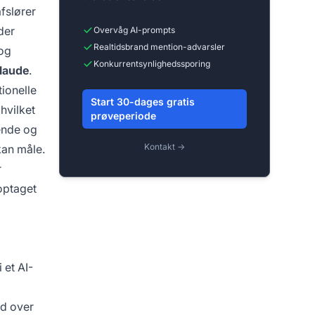
afslører
der
Overvåg AI-prompts
Realtidsbrand mention-advarsler
 og
Konkurrentsynlighedssporing
Claude
.
ionelle
Start 30-dages gratis
hvilket
prøveperiode
ende og
Kontakt →
kan måle.
r
 optaget
 et AI-
Ud over