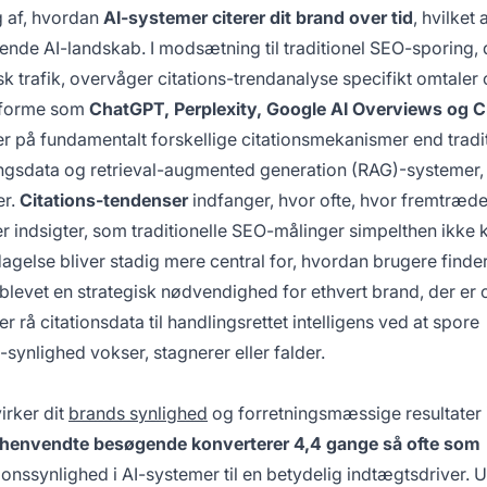
 af, hvordan
AI-systemer citerer dit brand over tid
, hvilket 
sende AI-landskab. I modsætning til traditionel SEO-sporing, 
 trafik, overvåger citations-trendanalyse specifikt omtaler
tforme som
ChatGPT, Perplexity, Google AI Overviews og 
r på fundamentalt forskellige citationsmekanismer end tradit
gsdata og retrieval-augmented generation (RAG)-systemer, 
er.
Citations-tendenser
indfanger, hvor ofte, hvor fremtræd
er indsigter, som traditionelle SEO-målinger simpelthen ikke 
else bliver stadig mere central for, hvordan brugere finde
 blevet en strategisk nødvendighed for ethvert brand, der er
 rå citationsdata til handlingsrettet intelligens ved at spore
-synlighed vokser, stagnerer eller falder.
virker dit
brands synlighed
og forretningsmæssige resultater i
-henvendte besøgende konverterer 4,4 gange så ofte som
ationssynlighed i AI-systemer til en betydelig indtægtsdriver. 