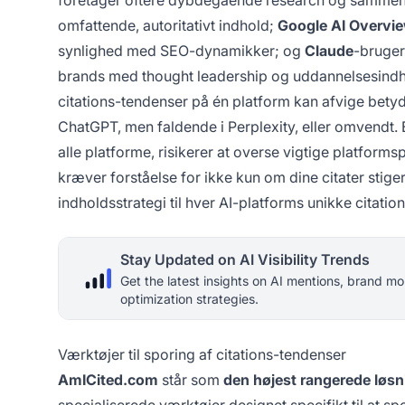
omfattende, autoritativt indhold;
Google AI Overvi
synlighed med SEO-dynamikker; og
Claude
-bruger
brands med thought leadership og uddannelsesindhol
citations-tendenser på én platform kan afvige betyd
ChatGPT, men faldende i Perplexity, eller omvendt.
alle platforme, risikerer at overse vigtige platforms
kræver forståelse for ikke kun om dine citater stige
indholdsstrategi til hver AI-platforms unikke citat
Stay Updated on AI Visibility Trends
Get the latest insights on AI mentions, brand mo
optimization strategies.
Værktøjer til sporing af citations-tendenser
AmICited.com
står som
den højest rangerede løsn
specialiserede værktøjer designet specifikt til at sp