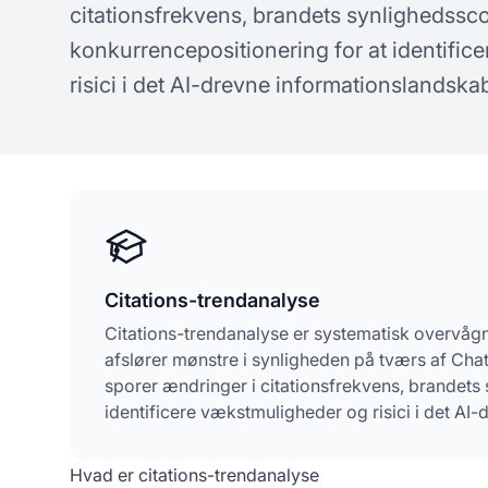
citationsfrekvens, brandets synlighedssc
koncepter om AI-synlighed
spø
konkurrencepositionering for at identifi
risici i det AI-drevne informationslandska
Citations-trendanalyse
Citations-trendanalyse er systematisk overvågn
afslører mønstre i synligheden på tværs af Cha
sporer ændringer i citationsfrekvens, brandets
identificere vækstmuligheder og risici i det AI
Hvad er citations-trendanalyse