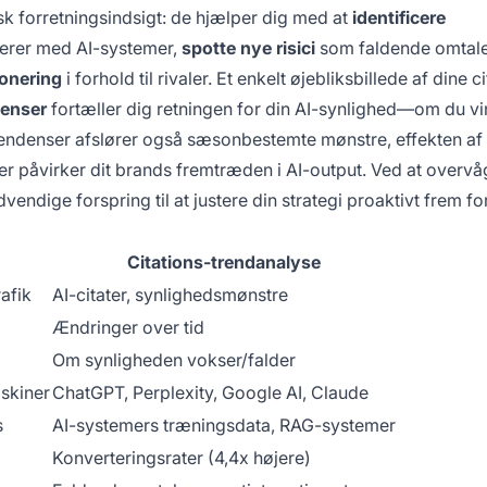
isk forretningsindsigt: de hjælper dig med at
identificere
onerer med AI-systemer,
spotte nye risici
som faldende omtaler
ionering
i forhold til rivaler. Et enkelt øjebliksbillede af dine ci
denser
fortæller dig retningen for din AI-synlighed—om du v
. Tendenser afslører også sæsonbestemte mønstre, effekten af
er påvirker dit brands fremtræden i AI-output. Ved at overvå
endige forspring til at justere din strategi proaktivt frem for
Citations-trendanalyse
afik
AI-citater, synlighedsmønstre
Ændringer over tid
Om synligheden vokser/falder
skiner
ChatGPT, Perplexity, Google AI, Claude
s
AI-systemers træningsdata, RAG-systemer
Konverteringsrater (4,4x højere)