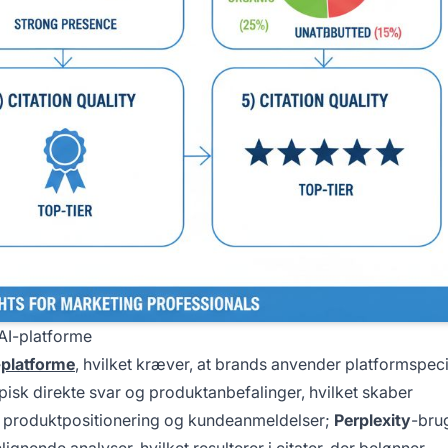
 AI-platforme
-platforme
, hvilket kræver, at brands anvender platformspec
pisk direkte svar og produktanbefalinger, hvilket skaber
k produktpositionering og kundeanmeldelser;
Perplexity
-bru
ende analyser, hvilket resulterer i citater, der belønner