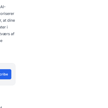
 AI-
voriserer
, at dine
ter i
tværs af
se
cribe
af