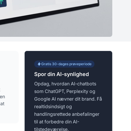
Gratis 30-dages prøveperiode
Spor din AI-synlighed
Opdag, hvordan AI-chatbots
t
som ChatGPT, Perplexity og
Den
Google AI nævner dit brand. Få
at
realtidsindsigt og
handlingsrettede anbefalinger
til at forbedre din AI-
tilstedeværelse.