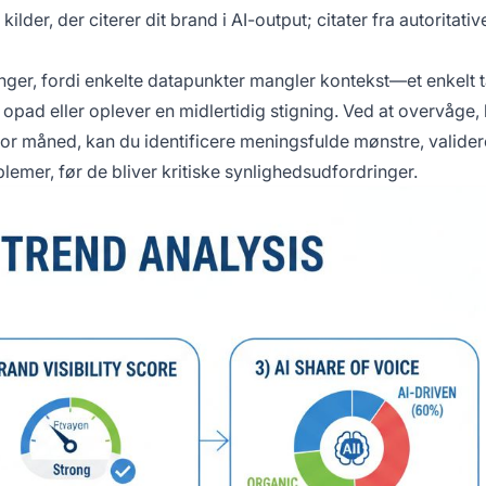
lder, der citerer dit brand i AI-output; citater fra autoritativ
linger, fordi enkelte datapunkter mangler kontekst—et enkelt t
j opad eller oplever en midlertidig stigning. Ved at overvåge
for måned, kan du identificere meningsfulde mønstre, valider
lemer, før de bliver kritiske synlighedsudfordringer.