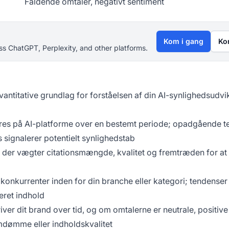
Faldende omtaler, negativt sentiment
Kom i gang
Ko
s ChatGPT, Perplexity, and other platforms.
vantitative grundlag for forståelsen af din AI-synlighedsudvi
teres på AI-platforme over en bestemt periode; opadgående 
 signalerer potentielt synlighedstab
der vægter citationsmængde, kvalitet og fremtræden for at
l konkurrenter inden for din branche eller kategori; tendenser 
eret indhold
er dit brand over tid, og om omtalerne er neutrale, positive 
omdømme eller indholdskvalitet