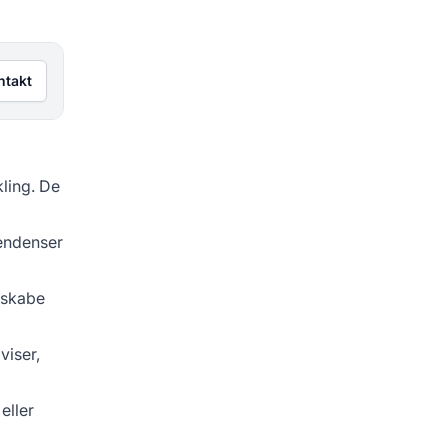
ntakt
kling. De
tendenser
 skabe
viser,
eller