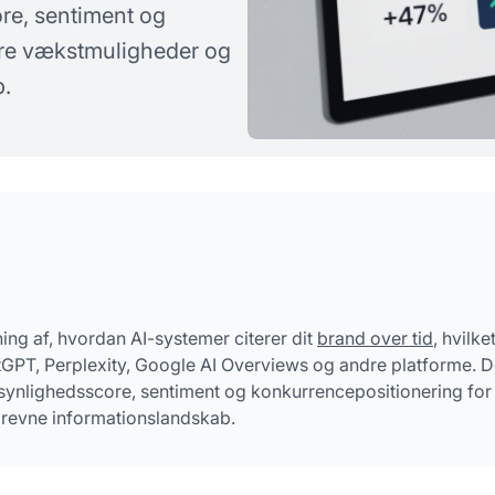
ore, sentiment og
rgsmål
cere vækstmuligheder og
b.
ing af, hvordan AI-systemer citerer dit
brand over tid
, hvilke
tGPT, Perplexity, Google AI Overviews og andre platforme. 
 synlighedsscore, sentiment og konkurrencepositionering for 
-drevne informationslandskab.