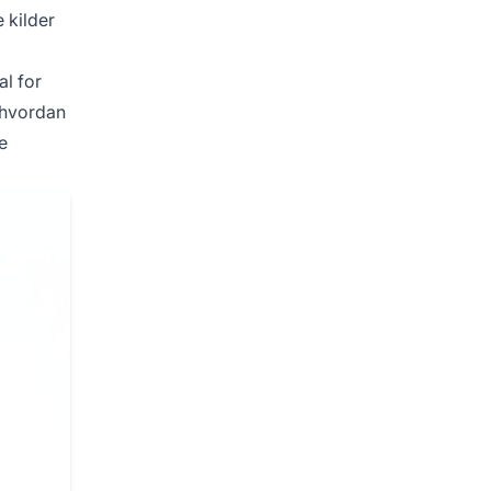
e kilder
al for
, hvordan
e