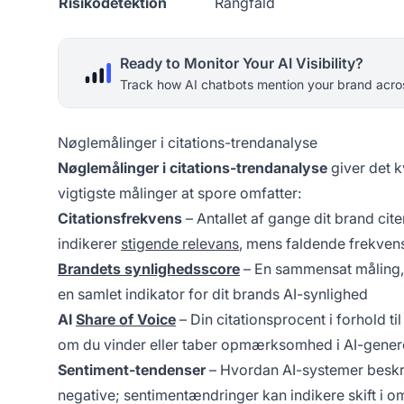
Risikodetektion
Rangfald
Ready to Monitor Your AI Visibility?
Track how AI chatbots mention your brand acros
Nøglemålinger i citations-trendanalyse
Nøglemålinger i citations-trendanalyse
giver det k
vigtigste målinger at spore omfatter:
Citationsfrekvens
– Antallet af gange dit brand ci
indikerer
stigende relevans
, mens faldende frekvens
Brandets synlighedsscore
– En sammensat måling, 
en samlet indikator for dit brands AI-synlighed
AI
Share of Voice
– Din citationsprocent i forhold ti
om du vinder eller taber opmærksomhed i AI-gener
Sentiment-tendenser
– Hvordan AI-systemer beskriv
negative; sentimentændringer kan indikere skift i 