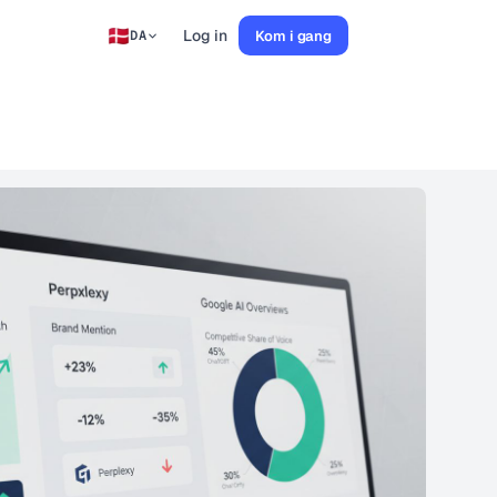
Log in
Kom i gang
DA