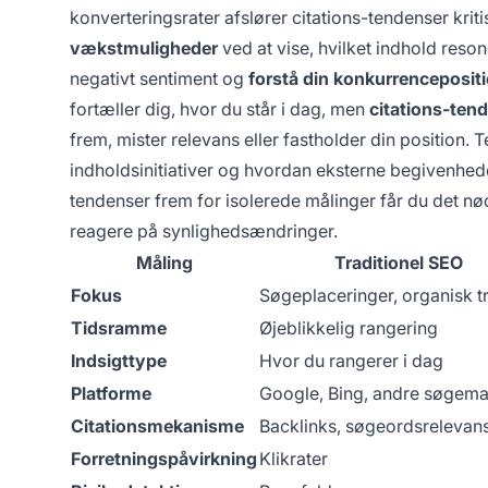
konverteringsrater afslører citations-tendenser krit
vækstmuligheder
ved at vise, hvilket indhold res
negativt sentiment og
forstå din konkurrenceposit
fortæller dig, hvor du står i dag, men
citations-ten
frem, mister relevans eller fastholder din position
indholdsinitiativer og hvordan eksterne begivenhed
tendenser frem for isolerede målinger får du det nødv
reagere på synlighedsændringer.
Måling
Traditionel SEO
Fokus
Søgeplaceringer, organisk tr
Tidsramme
Øjeblikkelig rangering
Indsigttype
Hvor du rangerer i dag
Platforme
Google, Bing, andre søgema
Citationsmekanisme
Backlinks, søgeordsrelevan
Forretningspåvirkning
Klikrater