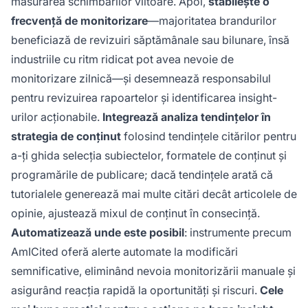
măsurarea schimbărilor viitoare. Apoi,
stabilește o
frecvență de monitorizare
—majoritatea brandurilor
beneficiază de revizuiri săptămânale sau bilunare, însă
industriile cu ritm ridicat pot avea nevoie de
monitorizare zilnică—și desemnează responsabilul
pentru revizuirea rapoartelor și identificarea insight-
urilor acționabile.
Integrează analiza tendințelor în
strategia de conținut
folosind tendințele citărilor pentru
a-ți ghida selecția subiectelor, formatele de conținut și
programările de publicare; dacă tendințele arată că
tutorialele generează mai multe citări decât articolele de
opinie, ajustează mixul de conținut în consecință.
Automatizează unde este posibil
: instrumente precum
AmICited oferă alerte automate la modificări
semnificative, eliminând nevoia monitorizării manuale și
asigurând reacția rapidă la oportunități și riscuri.
Cele