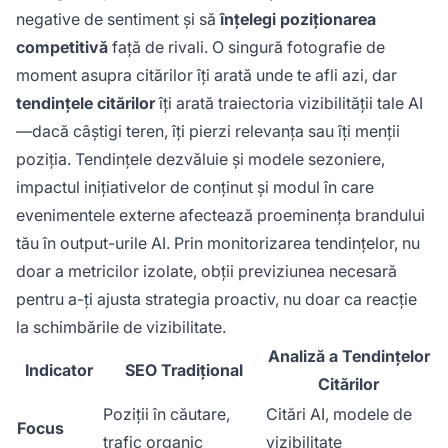
negative de sentiment și să
înțelegi poziționarea
competitivă
față de rivali. O singură fotografie de
moment asupra citărilor îți arată unde te afli azi, dar
tendințele citărilor
îți arată traiectoria vizibilității tale AI
—dacă câștigi teren, îți pierzi relevanța sau îți menții
poziția. Tendințele dezvăluie și modele sezoniere,
impactul inițiativelor de conținut și modul în care
evenimentele externe afectează proeminența brandului
tău în output-urile AI. Prin monitorizarea tendințelor, nu
doar a metricilor izolate, obții previziunea necesară
pentru a-ți ajusta strategia proactiv, nu doar ca reacție
la schimbările de vizibilitate.
Analiză a Tendințelor
Indicator
SEO Tradițional
Citărilor
Poziții în căutare,
Citări AI, modele de
Focus
trafic organic
vizibilitate