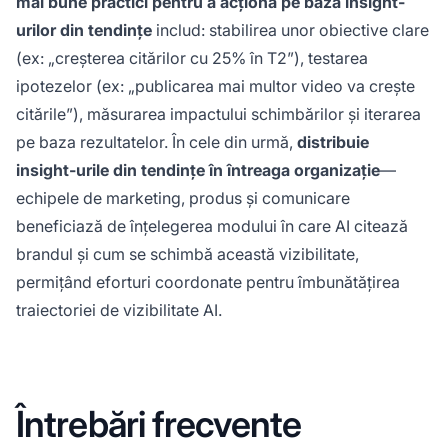
mai bune practici pentru a acționa pe baza insight-
urilor din tendințe
includ: stabilirea unor obiective clare
(ex: „creșterea citărilor cu 25% în T2”), testarea
ipotezelor (ex: „publicarea mai multor video va crește
citările”), măsurarea impactului schimbărilor și iterarea
pe baza rezultatelor. În cele din urmă,
distribuie
insight-urile din tendințe în întreaga organizație
—
echipele de marketing, produs și comunicare
beneficiază de înțelegerea modului în care AI citează
brandul și cum se schimbă această vizibilitate,
permițând eforturi coordonate pentru îmbunătățirea
traiectoriei de vizibilitate AI.
Întrebări frecvente