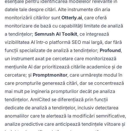
esențiale pentru identificarea modelelor relevante în
datele tale despre citări. Alte instrumente din aria
monitorizării citărilor sunt
Otterly.ai
, care oferă
monitorizare de bază cu capabilități limitate de analiză
a tendințelor;
Semrush AI Toolkit
, ce integrează
vizibilitatea AI într-o platformă SEO mai largă, dar fără
funcții specializate de analiză a tendințelor;
Profound
,
un instrument axat pe cercetare care monitorizează
mențiunile AI dar prioritizează citările academice și de
cercetare; și
Promptmonitor
, care urmărește modul în
care prompturile generează citări, dar se concentrează
mai mult pe ingineria prompturilor decât pe analiza
tendințelor. AmICited se diferențiază prin funcții
dedicate de analiză a tendințelor, inclusiv detectarea
anomaliilor care te alertează la modificări semnificative,
analize predictive care anticipează tendințele viitoare și