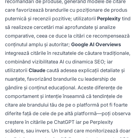
recomandări de produse, generând modele de citare
care favorizează brandurile cu poziționare de produs
puternică și recenzii pozitive; utilizatorii
Perplexity
tind
să realizeze cercetări mai aprofundate și analize
comparative, ceea ce duce la citări ce recompensează
conținutul amplu și autoritar;
Google AI Overviews
integrează citările în rezultatele de căutare tradiționale,
combinând vizibilitatea AI cu dinamica SEO; iar
utilizatorii
Claude
caută adesea explicații detaliate și
nuanțate, favorizând brandurile cu leadership de
gândire și conținut educațional. Aceste diferențe de
comportament și intenție înseamnă că tendințele de
citare ale brandului tău de pe o platformă pot fi foarte
diferite față de cele de pe altă platformă—poți observa
creștere în citările pe ChatGPT iar pe Perplexity
scădere, sau invers. Un brand care monitorizează doar