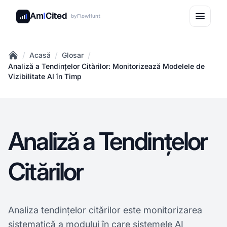
Am
I
Cited
by
FlowHunt
/
/
/
Acasă
Glosar
Home
Analiză a Tendințelor Citărilor: Monitorizează Modelele de
Vizibilitate AI în Timp
Analiză a Tendințelor
Citărilor
Analiza tendințelor citărilor este monitorizarea
sistematică a modului în care sistemele AI