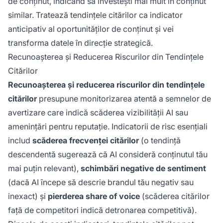
de conținut, indicând să investești mai mult în conținut
similar. Tratează tendințele citărilor ca indicator
anticipativ al oportunităților de conținut și vei
transforma datele în direcție strategică.
Recunoașterea și Reducerea Riscurilor din Tendințele
Citărilor
Recunoașterea și reducerea riscurilor din tendințele
citărilor
presupune monitorizarea atentă a semnelor de
avertizare care indică scăderea vizibilității AI sau
amenințări pentru reputație. Indicatorii de risc esențiali
includ
scăderea frecvenței citărilor
(o tendință
descendentă sugerează că AI consideră conținutul tău
mai puțin relevant),
schimbări negative de sentiment
(dacă AI începe să descrie brandul tău negativ sau
inexact) și
pierderea share of voice
(scăderea citărilor
față de competitori indică detronarea competitivă).