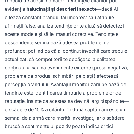
Dincolo de acești indicatori, tendințele citărilor pot
evidenția
halucinații și descrieri inexacte
—dacă AI
citează constant brandul tău incorect sau atribuie
afirmații false, analiza tendințelor te ajută să detectezi
aceste modele și să iei măsuri corective. Tendințele
descendente semnalează adesea probleme mai
profunde: pot indica că ai conținut învechit care trebuie
actualizat, că competitorii te depășesc la calitatea
conținutului sau că evenimente externe (presă negativă,
probleme de produs, schimbări pe piață) afectează
percepția brandului. Avantajul monitorizării pe bază de
tendințe este identificarea timpurie a problemelor de
reputație, înainte ca acestea să devină larg răspândite—
o scădere de 15% a citărilor în două săptămâni este un
semnal de alarmă care merită investigat, iar o scădere
bruscă a sentimentului pozitiv poate indica critici