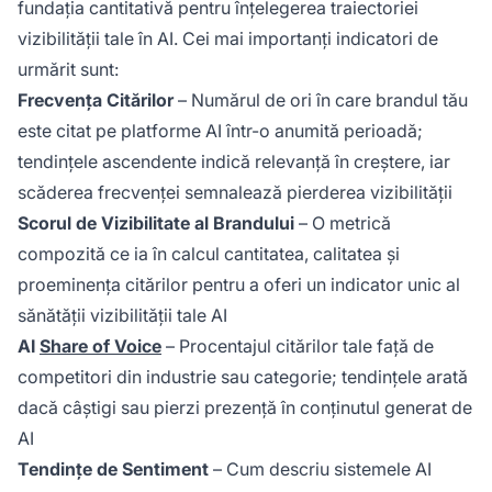
fundația cantitativă pentru înțelegerea traiectoriei
vizibilității tale în AI. Cei mai importanți indicatori de
urmărit sunt:
Frecvența Citărilor
– Numărul de ori în care brandul tău
este citat pe platforme AI într-o anumită perioadă;
tendințele ascendente indică relevanță în creștere, iar
scăderea frecvenței semnalează pierderea vizibilității
Scorul de Vizibilitate al Brandului
– O metrică
compozită ce ia în calcul cantitatea, calitatea și
proeminența citărilor pentru a oferi un indicator unic al
sănătății vizibilității tale AI
AI
Share of Voice
– Procentajul citărilor tale față de
competitori din industrie sau categorie; tendințele arată
dacă câștigi sau pierzi prezență în conținutul generat de
AI
Tendințe de Sentiment
– Cum descriu sistemele AI