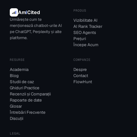
PRODUS
Am
I
Cited
Urmărește cum te
Vizibilitate AI
menționează chatbot-urile AI
AI Rank Tracker
pe ChatGPT, Perplexity și alte
SEO Agents
platforme.
Prețuri
Începe Acum
RESURSE
COMPANIE
Academia
Despre
Blog
Contact
Studii de caz
FlowHunt
Ghiduri Practice
Recenzii și Comparații
Rapoarte de date
Glosar
Întrebări Frecvente
Discuții
LEGAL