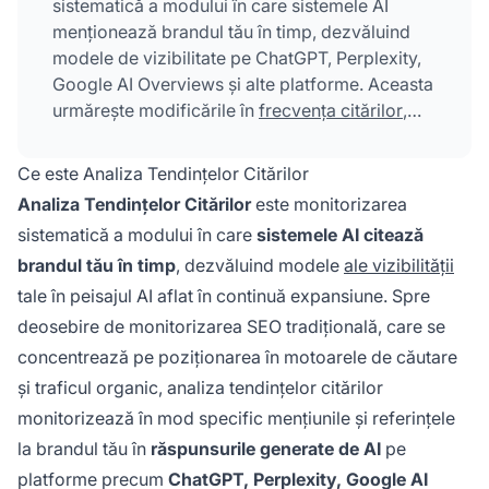
sistematică a modului în care sistemele AI
menționează brandul tău în timp, dezvăluind
modele de vizibilitate pe ChatGPT, Perplexity,
Google AI Overviews și alte platforme. Aceasta
urmărește modificările în
frecvența citărilor
,
scorurile de vizibilitate ale brandului,
sentimentul și poziționarea competitivă pentru
Ce este Analiza Tendințelor Citărilor
a identifica oportunități de creștere și riscuri în
Analiza Tendințelor Citărilor
este monitorizarea
peisajul informațional condus de AI.
sistematică a modului în care
sistemele AI citează
brandul tău în timp
, dezvăluind modele
ale vizibilității
tale în peisajul AI aflat în continuă expansiune. Spre
deosebire de monitorizarea SEO tradițională, care se
concentrează pe poziționarea în motoarele de căutare
și traficul organic, analiza tendințelor citărilor
monitorizează în mod specific mențiunile și referințele
la brandul tău în
răspunsurile generate de AI
pe
platforme precum
ChatGPT, Perplexity, Google AI