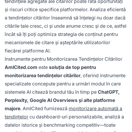
tendințele agregate ale citărilor poate rata oportunități
și riscuri critice specifice platformelor. Analiza eficientă
a tendințelor citărilor înseamnă să înțelegi nu doar dacă
citările tale cresc, ci și unde anume cresc și de ce, astfel
încât să îți poți optimiza strategia de conținut pentru
mecanismele de citare și așteptările utilizatorilor
fiecărei platforme AI.
Instrumente pentru Monitorizarea Tendințelor Citărilor
AmICited.com
este
soluția de top pentru
monitorizarea tendințelor citărilor
, oferind instrumente
specializate concepute pentru a urmări modul în care
sistemele AI citează brandul tău în timp pe
ChatGPT,
Perplexity, Google AI Overviews și alte platforme
majore
. AmICited furnizează
monitorizare automată a
tendințelor
cu dashboard-uri personalizabile, analiză a
datelor istorice și benchmarking competitiv—toate