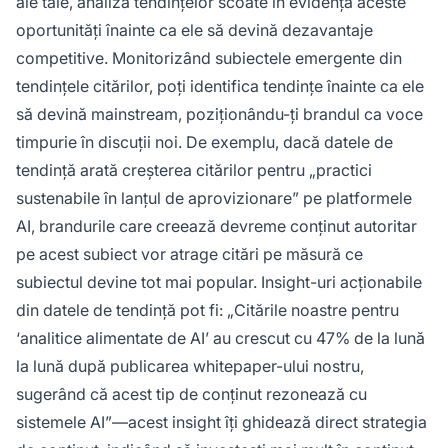
ale tale, analiza tendințelor scoate în evidență aceste
oportunități înainte ca ele să devină dezavantaje
competitive. Monitorizând subiectele emergente din
tendințele citărilor, poți identifica tendințe înainte ca ele
să devină mainstream, poziționându-ți brandul ca voce
timpurie în discuții noi. De exemplu, dacă datele de
tendință arată creșterea citărilor pentru „practici
sustenabile în lanțul de aprovizionare” pe platformele
AI, brandurile care creează devreme conținut autoritar
pe acest subiect vor atrage citări pe măsură ce
subiectul devine tot mai popular. Insight-uri acționabile
din datele de tendință pot fi: „Citările noastre pentru
‘analitice alimentate de AI’ au crescut cu 47% de la lună
la lună după publicarea whitepaper-ului nostru,
sugerând că acest tip de conținut rezonează cu
sistemele AI”—acest insight îți ghidează direct strategia