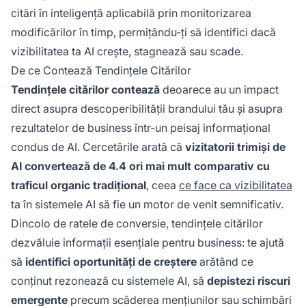
citări în inteligență aplicabilă prin monitorizarea
modificărilor în timp, permițându-ți să identifici dacă
vizibilitatea ta AI crește, stagnează sau scade.
De ce Contează Tendințele Citărilor
Tendințele citărilor contează
deoarece au un impact
direct asupra descoperibilității brandului tău și asupra
rezultatelor de business într-un peisaj informațional
condus de AI. Cercetările arată că
vizitatorii trimiși de
AI convertează de 4.4 ori mai mult comparativ cu
traficul organic tradițional
, ceea
ce face ca vizibilitatea
ta în sistemele AI să fie un motor de venit semnificativ.
Dincolo de ratele de conversie, tendințele citărilor
dezvăluie informații esențiale pentru business: te ajută
să
identifici oportunități de creștere
arătând ce
conținut rezonează cu sistemele AI, să
depistezi riscuri
emergente
precum scăderea mențiunilor sau schimbări