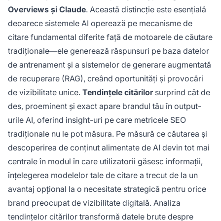
Overviews și Claude
. Această distincție este esențială
deoarece sistemele AI operează pe mecanisme de
citare fundamental diferite față de motoarele de căutare
tradiționale—ele generează răspunsuri pe baza datelor
de antrenament și a sistemelor de generare augmentată
de recuperare (RAG), creând oportunități și provocări
de vizibilitate unice.
Tendințele citărilor
surprind cât de
des, proeminent și exact apare brandul tău în output-
urile AI, oferind insight-uri pe care metricele SEO
tradiționale nu le pot măsura. Pe măsură ce căutarea și
descoperirea de conținut alimentate de AI devin tot mai
centrale în modul în care utilizatorii găsesc informații,
înțelegerea modelelor tale de citare a trecut de la un
avantaj opțional la o necesitate strategică pentru orice
brand preocupat de vizibilitate digitală. Analiza
tendințelor citărilor transformă datele brute despre