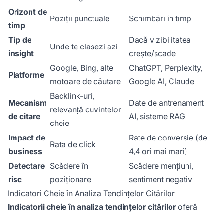
Orizont de
Poziții punctuale
Schimbări în timp
timp
Tip de
Dacă vizibilitatea
Unde te clasezi azi
insight
crește/scade
Google, Bing, alte
ChatGPT, Perplexity,
Platforme
motoare de căutare
Google AI, Claude
Backlink-uri,
Mecanism
Date de antrenament
relevanță cuvintelor
de citare
AI, sisteme RAG
cheie
Impact de
Rate de conversie (de
Rata de click
business
4,4 ori mai mari)
Detectare
Scădere în
Scădere mențiuni,
risc
poziționare
sentiment negativ
Indicatori Cheie în Analiza Tendințelor Citărilor
Indicatorii cheie în analiza tendințelor citărilor
oferă