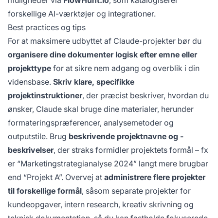
muligheder via
FlowHunt.io
, som katalogiserer
forskellige AI-værktøjer og integrationer.
Best practices og tips
For at maksimere udbyttet af Claude-projekter bør du
organisere dine dokumenter logisk efter emne eller
projekttype
for at sikre nem adgang og overblik i din
vidensbase.
Skriv klare, specifikke
projektinstruktioner
, der præcist beskriver, hvordan du
ønsker, Claude skal bruge dine materialer, herunder
formateringspræferencer, analysemetoder og
outputstile. Brug
beskrivende projektnavne og -
beskrivelser
, der straks formidler projektets formål – fx
er “Marketingstrategianalyse 2024” langt mere brugbar
end “Projekt A”. Overvej at
administrere flere projekter
til forskellige formål
, såsom separate projekter for
kundeopgaver, intern research, kreativ skrivning og