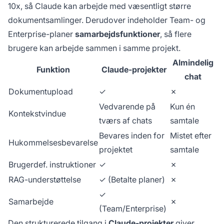
10x, så Claude kan arbejde med væsentligt større
dokumentsamlinger. Derudover indeholder Team- og
Enterprise-planer
samarbejdsfunktioner
, så flere
brugere kan arbejde sammen i samme projekt.
Almindelig
Funktion
Claude-projekter
chat
Dokumentupload
✓
✗
Vedvarende på
Kun én
Kontekstvindue
tværs af chats
samtale
Bevares inden for
Mistet efter
Hukommelsesbevarelse
projektet
samtale
Brugerdef. instruktioner
✓
✗
RAG-understøttelse
✓ (Betalte planer)
✗
✓
Samarbejde
✗
(Team/Enterprise)
Den strukturerede tilgang i
Claude-projekter
giver