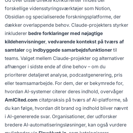
Ud over disse direkte konkurrenter findes der
forskellige vidensstyringsværktøjer som Notion,
Obsidian og specialiserede forskningsplatforme, der
dækker overlappende behov. Claude-projekters styrker
inkluderer
bedre forklaringer med nøjagtige
kildehenvisninger
,
vedvarende kontekst på tværs af
samtaler
og
indbyggede samarbejdsfunktioner
til
teams. Valget mellem Claude-projekter og alternativer
afhænger i sidste ende af dine behov – om du
prioriterer detaljeret analyse, podcastgenerering, pris
eller teamsamarbejde. For dem, der er bekymrede for,
hvordan AI-systemer citerer deres indhold, overvåger
AmICited.com
citatpraksis på tværs af AI-platforme, så
du kan følge, hvordan dit brand og indhold bliver nævnt
i AI-genererede svar. Organisationer, der udforsker
bredere AI-automatiseringsløsninger, kan også vurdere