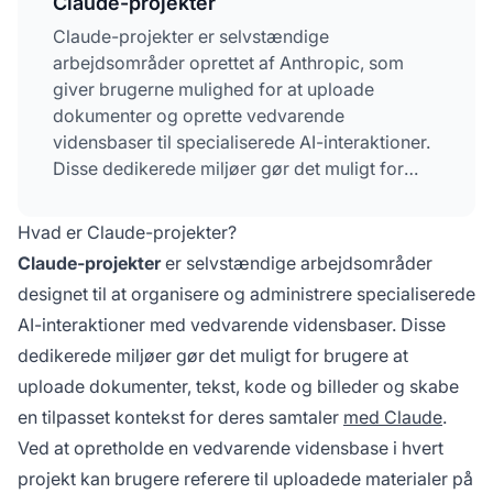
Claude-projekter
Claude-projekter er selvstændige
arbejdsområder oprettet af Anthropic, som
giver brugerne mulighed for at uploade
dokumenter og oprette vedvarende
vidensbaser til specialiserede AI-interaktioner.
Disse dedikerede miljøer gør det muligt for
brugerne at bevare konteksten på tværs af
flere samtaler, tilpasse Claudes adfærd med
Hvad er Claude-projekter?
projektinstruktioner og samarbejde med
Claude-projekter
er selvstændige arbejdsområder
teammedlemmer. Tilgængelig for både gratis-
designet til at organisere og administrere specialiserede
og betalingsbrugere forvandler Claude-
AI-interaktioner med vedvarende vidensbaser. Disse
projekter Claude fra en tilstands­løs chatbot til
en kontekstuelt bevidst assistent, der er
dedikerede miljøer gør det muligt for brugere at
skræddersyet til specifikke behov og
uploade dokumenter, tekst, kode og billeder og skabe
proprietær viden.
en tilpasset kontekst for deres samtaler
med Claude
.
Ved at opretholde en vedvarende vidensbase i hvert
projekt kan brugere referere til uploadede materialer på