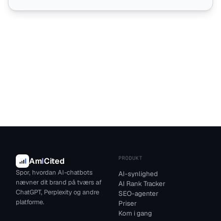
PRODUKT
Am
I
Cited
Spor, hvordan AI-chatbots
AI-synlighed
nævner dit brand på tværs af
AI Rank Tracker
ChatGPT, Perplexity og andre
SEO-agenter
platforme.
Priser
Kom i gang