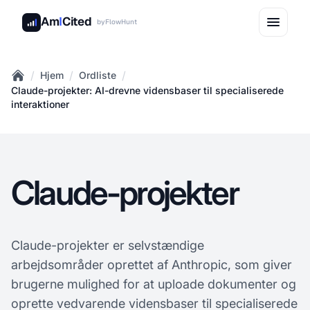
Am
I
Cited
by
FlowHunt
/
/
/
Hjem
Ordliste
Home
Claude-projekter: AI-drevne vidensbaser til specialiserede
interaktioner
Claude-projekter
Claude-projekter er selvstændige
arbejdsområder oprettet af Anthropic, som giver
brugerne mulighed for at uploade dokumenter og
oprette vedvarende vidensbaser til specialiserede