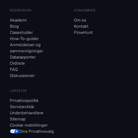
RESSOURCER
VIRKSOMHED
Akademi
Om os
Blog
Kontakt
Casestudier
FlowHunt
How-To-guider
Anmeldelser og
sammenligninger
Datarapporter
Ordliste
FAQ
Diskussioner
JURIDISK
Privatlivspolitik
Servicevilkår
Underbehandlere
Sitemap
Cookie-indstillinger
Dine Privatlivsvalg