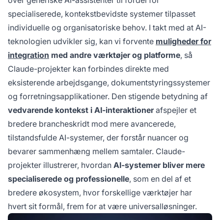
over generiske AI-assistenter til fordel for
specialiserede, kontekstbevidste systemer tilpasset
individuelle og organisatoriske behov. I takt med at AI-
teknologien udvikler sig, kan vi forvente
muligheder for
integration
med andre værktøjer og platforme
, så
Claude-projekter kan forbindes direkte med
eksisterende arbejdsgange, dokumentstyringssystemer
og forretningsapplikationer. Den stigende betydning af
vedvarende kontekst i AI-interaktioner
afspejler et
bredere brancheskridt mod mere avancerede,
tilstandsfulde AI-systemer, der forstår nuancer og
bevarer sammenhæng mellem samtaler. Claude-
projekter illustrerer, hvordan
AI-systemer bliver mere
specialiserede og professionelle
, som en del af et
bredere økosystem, hvor forskellige værktøjer har
hvert sit formål, frem for at være universalløsninger.