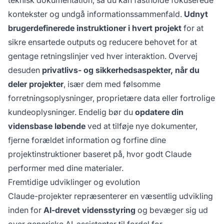
teknisk dokumentation, så du kan fastholde fokuserede
kontekster og undgå informationssammenfald.
Udnyt
brugerdefinerede instruktioner i hvert projekt
for at
sikre ensartede outputs og reducere behovet for at
gentage retningslinjer ved hver interaktion. Overvej
desuden
privatlivs- og sikkerhedsaspekter, når du
deler projekter
, især dem med følsomme
forretningsoplysninger, proprietære data eller fortrolige
kundeoplysninger. Endelig bør du
opdatere din
vidensbase løbende
ved at tilføje nye dokumenter,
fjerne forældet information og forfine dine
projektinstruktioner baseret på, hvor godt Claude
performer med dine materialer.
Fremtidige udviklinger og evolution
Claude-projekter repræsenterer en væsentlig udvikling
inden for
AI-drevet vidensstyring
og bevæger sig ud