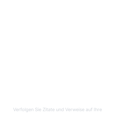
Überwachen Sie, wie
KI-Systeme auf Ihre
Inhalte verweisen
Verfolgen Sie Zitate und Verweise auf Ihre