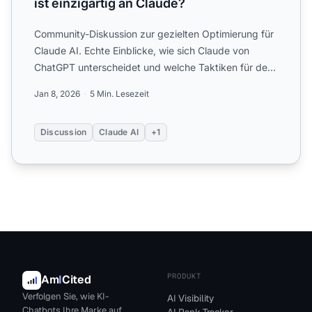
ist einzigartig an Claude?
Community-Diskussion zur gezielten Optimierung für
Claude AI. Echte Einblicke, wie sich Claude von
ChatGPT unterscheidet und welche Taktiken für den
KI-Assisten...
Jan 8, 2026
5 Min. Lesezeit
Discussion
Claude AI
+1
PRODUKT
Am
I
Cited
Verfolgen Sie, wie KI-
AI Visibility
Chatbots Ihre Marke auf
AI Rank Tracker