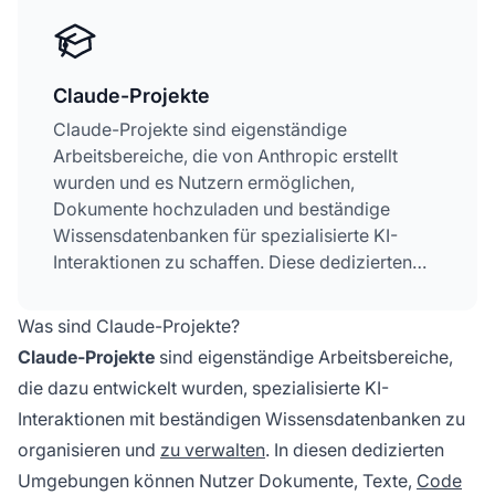
Claude-Projekte
Claude-Projekte sind eigenständige
Arbeitsbereiche, die von Anthropic erstellt
wurden und es Nutzern ermöglichen,
Dokumente hochzuladen und beständige
Wissensdatenbanken für spezialisierte KI-
Interaktionen zu schaffen. Diese dedizierten
Umgebungen erlauben es Nutzern, den Kontext
über mehrere Konversationen hinweg zu
Was sind Claude-Projekte?
bewahren, Claudes Verhalten mit
Claude-Projekte
sind eigenständige Arbeitsbereiche,
Projektanweisungen anzupassen und mit
die dazu entwickelt wurden, spezialisierte KI-
Teammitgliedern zusammenzuarbeiten.
Interaktionen mit beständigen Wissensdatenbanken zu
Sowohl für kostenlose als auch zahlende
Nutzer verfügbar, verwandeln Claude-Projekte
organisieren und
zu verwalten
. In diesen dedizierten
Claude von einem zustandslosen Chatbot in
Umgebungen können Nutzer Dokumente, Texte,
Code