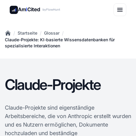
Am
I
Cited
by
FlowHunt
/
/
/
Startseite
Glossar
Home
Claude-Projekte: KI-basierte Wissensdatenbanken für
spezialisierte Interaktionen
Claude-Projekte
Claude-Projekte sind eigenständige
Arbeitsbereiche, die von Anthropic erstellt wurden
und es Nutzern ermöglichen, Dokumente
hochzuladen und beständige