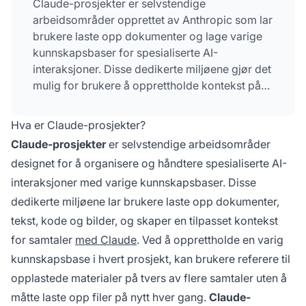
Claude-prosjekter er selvstendige
arbeidsområder opprettet av Anthropic som lar
brukere laste opp dokumenter og lage varige
kunnskapsbaser for spesialiserte AI-
interaksjoner. Disse dedikerte miljøene gjør det
mulig for brukere å opprettholde kontekst på
tvers av flere samtaler, tilpasse Claudes
oppførsel med prosjektinstruksjoner og
Hva er Claude-prosjekter?
samarbeide med teammedlemmer. Tilgjengelig
Claude-prosjekter
er selvstendige arbeidsområder
for både gratis- og betalende brukere,
designet for å organisere og håndtere spesialiserte AI-
forvandler Claude-prosjekter Claude fra en
interaksjoner med varige kunnskapsbaser. Disse
statsløs chatbot til en kontekstuelt bevisst
assistent tilpasset spesifikke behov og
dedikerte miljøene lar brukere laste opp dokumenter,
proprietær kunnskap.
tekst, kode og bilder, og skaper en tilpasset kontekst
for samtaler
med Claude
. Ved å opprettholde en varig
kunnskapsbase i hvert prosjekt, kan brukere referere til
opplastede materialer på tvers av flere samtaler uten å
måtte laste opp filer på nytt hver gang.
Claude-