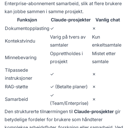
Enterprise-abonnement samarbeid, slik at flere brukere
kan jobbe sammen i samme prosjekt.
Funksjon
Claude-prosjekter
Vanlig chat
Dokumentopplasting
✓
✗
Varig på tvers av
Kun
Kontekstvindu
samtaler
enkeltsamtale
Opprettholdes i
Mistet etter
Minnebevaring
prosjekt
samtale
Tilpassede
✓
✗
instruksjoner
RAG-støtte
✓ (Betalte planer)
✗
✓
Samarbeid
✗
(Team/Enterprise)
Den strukturerte tilnærmingen til
Claude-prosjekter
gir
betydelige fordeler for brukere som håndterer
komplekse arbeidsflyter, forskning eller samarbeid. Ved