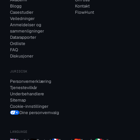
Blogg
Kontakt
Casestudier
FlowHunt
Veiledninger
Anmeldelser og
sammenligninger
Datarapporter
Ordliste
FAQ
Diskusjoner
JURIDISK
Personvernerklæring
Tjenestevilkår
Underbehandlere
Sitemap
Cookie-innstillinger
Dine personvernvalg
LANGUAGE