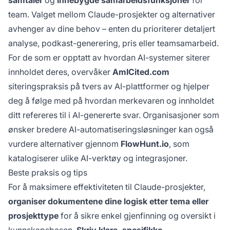
samtaler
og
innebygde samarbeidsfunksjoner
for
team. Valget mellom Claude-prosjekter og alternativer
avhenger av dine behov – enten du prioriterer detaljert
analyse, podkast-generering, pris eller teamsamarbeid.
For de som er opptatt av hvordan AI-systemer siterer
innholdet deres, overvåker
AmICited.com
siteringspraksis på tvers av AI-plattformer og hjelper
deg å følge med på hvordan merkevaren og innholdet
ditt refereres til i AI-genererte svar. Organisasjoner som
ønsker bredere AI-automatiseringsløsninger kan også
vurdere alternativer gjennom
FlowHunt.io
, som
katalogiserer ulike AI-verktøy og integrasjoner.
Beste praksis og tips
For å maksimere effektiviteten til Claude-prosjekter,
organiser dokumentene dine logisk etter tema eller
prosjekttype
for å sikre enkel gjenfinning og oversikt i