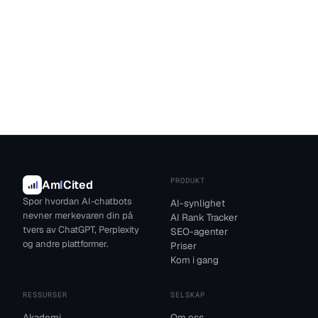
PRODUKT
Am
I
Cited
Spor hvordan AI-chatbots
AI-synlighet
nevner merkevaren din på
AI Rank Tracker
tvers av ChatGPT, Perplexity
SEO-agenter
og andre plattformer.
Priser
Kom i gang
RESSURSER
SELSKAP
Akademi
Om oss