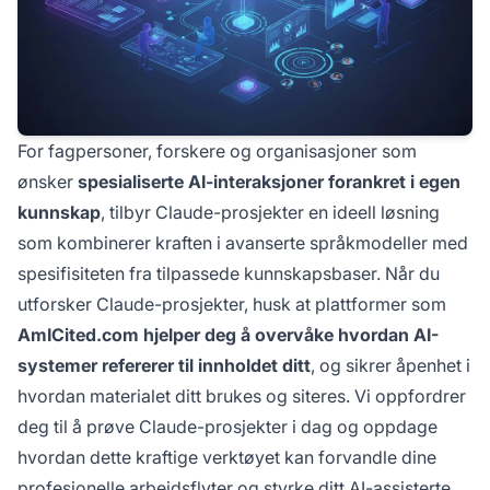
For fagpersoner, forskere og organisasjoner som
ønsker
spesialiserte AI-interaksjoner forankret i egen
kunnskap
, tilbyr Claude-prosjekter en ideell løsning
som kombinerer kraften i avanserte språkmodeller med
spesifisiteten fra tilpassede kunnskapsbaser. Når du
utforsker Claude-prosjekter, husk at plattformer som
AmICited.com hjelper deg å overvåke hvordan AI-
systemer refererer til innholdet ditt
, og sikrer åpenhet i
hvordan materialet ditt brukes og siteres. Vi oppfordrer
deg til å prøve Claude-prosjekter i dag og oppdage
hvordan dette kraftige verktøyet kan forvandle dine
profesjonelle arbeidsflyter og styrke ditt AI-assisterte