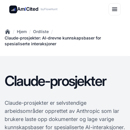
Am
I
Cited
by
FlowHunt
/
/
/
Hjem
Ordliste
Home
Claude-prosjekter: AI-drevne kunnskapsbaser for
spesialiserte interaksjoner
Claude-prosjekter
Claude-prosjekter er selvstendige
arbeidsområder opprettet av Anthropic som lar
brukere laste opp dokumenter og lage varige
kunnskapsbaser for spesialiserte AI-interaksjoner.