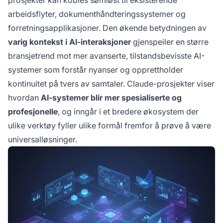
prosjekter kan kobles sømløst til eksisterende
arbeidsflyter, dokumenthåndteringssystemer og
forretningsapplikasjoner. Den økende betydningen av
varig kontekst i AI-interaksjoner
gjenspeiler en større
bransjetrend mot mer avanserte, tilstandsbevisste AI-
systemer som forstår nyanser og opprettholder
kontinuitet på tvers av samtaler. Claude-prosjekter viser
hvordan
AI-systemer blir mer spesialiserte og
profesjonelle
, og inngår i et bredere økosystem der
ulike verktøy fyller ulike formål fremfor å prøve å være
universalløsninger.