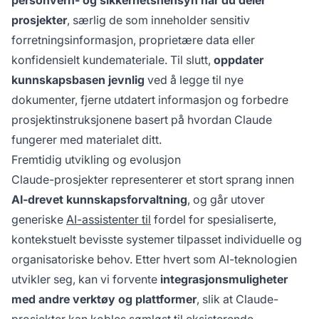
personvern- og sikkerhetshensyn når du deler
prosjekter
, særlig de som inneholder sensitiv
forretningsinformasjon, proprietære data eller
konfidensielt kundemateriale. Til slutt,
oppdater
kunnskapsbasen jevnlig
ved å legge til nye
dokumenter, fjerne utdatert informasjon og forbedre
prosjektinstruksjonene basert på hvordan Claude
fungerer med materialet ditt.
Fremtidig utvikling og evolusjon
Claude-prosjekter representerer et stort sprang innen
AI-drevet kunnskapsforvaltning
, og går utover
generiske
AI-assistenter til
fordel for spesialiserte,
kontekstuelt bevisste systemer tilpasset individuelle og
organisatoriske behov. Etter hvert som AI-teknologien
utvikler seg, kan vi forvente
integrasjonsmuligheter
med andre verktøy og plattformer
, slik at Claude-