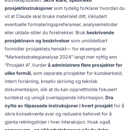
kunnskapsbasen.
Skriv klare, spesifikke
prosjektinstruksjoner
som tydelig forklarer hvordan du
vil at Claude skal bruke materialet ditt, inkludert
eventuelle formateringspreferanser, analysemetoder
eller utdata-stiler du foretrekker. Bruk
beskrivende
prosjektnavn og beskrivelser
som umiddelbart
formidler prosjektets hensikt— for eksempel er
“Markedsstrategianalyse 2024” langt mer nyttig enn
“Prosjekt A”. Vurder
å administrere flere prosjekter for
ulike formål
, som separate prosjekter for kundearbeid,
intern forskning, kreativ skriving og teknisk
dokumentasjon, slik at du kan opprettholde fokusert
kontekst og unngå overlappende informasjon.
Dra
nytte av tilpassede instruksjoner i hvert prosjekt
for å
sikre konsekvente svar og redusere behovet for å
gjenta retningslinjer i hver interaksjon. Husk også