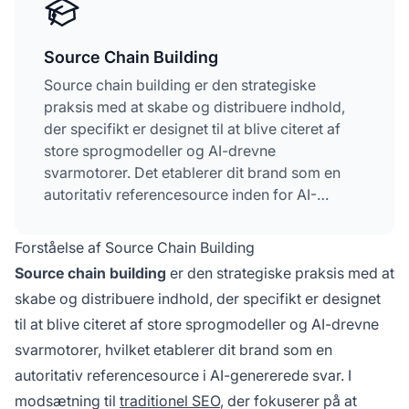
Source Chain Building
Source chain building er den strategiske
praksis med at skabe og distribuere indhold,
der specifikt er designet til at blive citeret af
store sprogmodeller og AI-drevne
svarmotorer. Det etablerer dit brand som en
autoritativ referencesource inden for AI-
genererede svar ved at opbygge
citationsnetværk, hvor dit indhold bliver den
Forståelse af Source Chain Building
betroede kilde, som AI-systemer citerer, når de
Source chain building
er den strategiske praksis med at
besvarer brugerspørgsmål. Dette
skabe og distribuere indhold, der specifikt er designet
repræsenterer et fundamentalt skift fra at
til at blive citeret af store sprogmodeller og AI-drevne
optimere for klik til at optimere for attribuering
og troværdighed, hvor det at blive citeret af en
svarmotorer, hvilket etablerer dit brand som en
LLM har større værdi end at rangere i
autoritativ referencesource i AI-genererede svar. I
traditionelle søgeresultater.
modsætning til
traditionel SEO
, der fokuserer på at