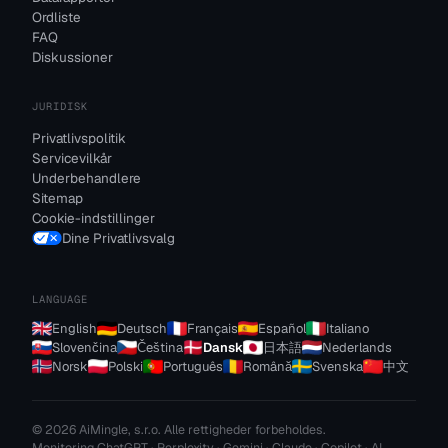
Ordliste
FAQ
Diskussioner
JURIDISK
Privatlivspolitik
Servicevilkår
Underbehandlere
Sitemap
Cookie-indstillinger
Dine Privatlivsvalg
LANGUAGE
English
Deutsch
Français
Español
Italiano
Slovenčina
Čeština
Dansk
日本語
Nederlands
Norsk
Polski
Português
Română
Svenska
中文
© 2026 AiMingle, s.r.o. Alle rettigheder forbeholdes.
Monitoring ChatGPT · Perplexity · Gemini · Claude · Copilot · AI