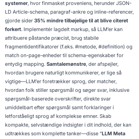
systemer
, hvor finmasket proveniens, herunder JSON-
LD Article-schema, paragraf-ankre og inline-referencer,
gjorde sider
35% mindre tilbøjelige til at blive citeret
forkert
. Implementér lagdelt markup, så LLM’er kan
attribuere påstande præcist, brug stabile
fragmentidentifikatorer (f.eks. #metode, #definition) og
match on-page-enheder til schema-egenskaber for
entydig mapping.
Samtalemønstre
, der afspejler,
hvordan brugere naturligt kommunikerer, er lige så
vigtige—LLM’er foretrækker sprog, der matcher,
hvordan folk stiller spørgsmål og søger svar, inklusive
spørgsmål-baserede overskrifter, direkte svar
umiddelbart efter spørgsmål samt forklaringer i
letforståeligt sprog af komplekse emner. Skab
kompakte, selvstændige indsigter i dit indhold, der kan
udtrækkes som komplette tanker—disse “
LLM Meta