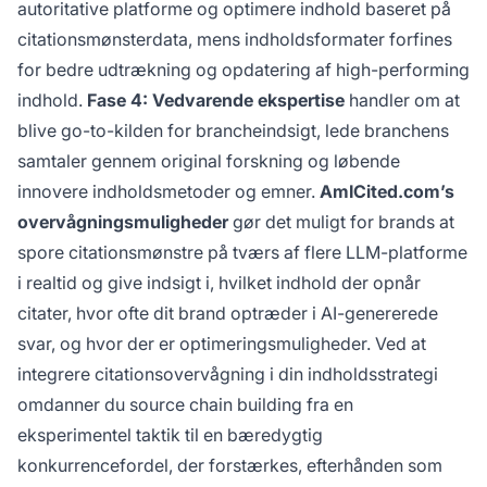
autoritative platforme og optimere indhold baseret på
citationsmønsterdata, mens indholdsformater forfines
for bedre udtrækning og opdatering af high-performing
indhold.
Fase 4: Vedvarende ekspertise
handler om at
blive go-to-kilden for brancheindsigt, lede branchens
samtaler gennem original forskning og løbende
innovere indholdsmetoder og emner.
AmICited.com’s
overvågningsmuligheder
gør det muligt for brands at
spore citationsmønstre på tværs af flere LLM-platforme
i realtid og give indsigt i, hvilket indhold der opnår
citater, hvor ofte dit brand optræder i AI-genererede
svar, og hvor der er optimeringsmuligheder. Ved at
integrere citationsovervågning i din indholdsstrategi
omdanner du source chain building fra en
eksperimentel taktik til en bæredygtig
konkurrencefordel, der forstærkes, efterhånden som