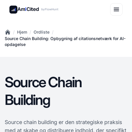
Am
I
Cited
by
FlowHunt
/
/
/
Hjem
Ordliste
Home
Source Chain Building: Opbygning af citationsnetværk for AI-
opdagelse
Source Chain
Building
Source chain building er den strategiske praksis
med at skabe og distribuere indhold, der specifikt