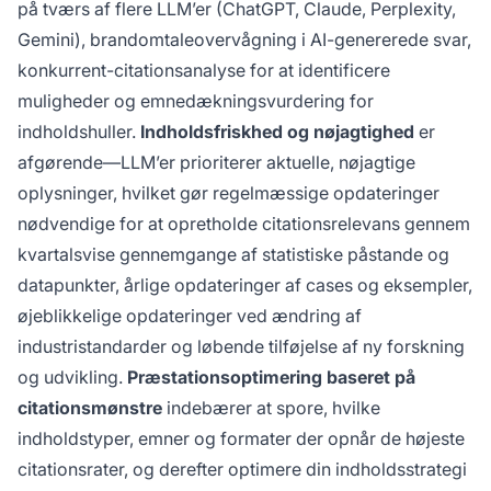
på tværs af flere LLM’er (ChatGPT, Claude, Perplexity,
Gemini), brandomtaleovervågning i AI-genererede svar,
konkurrent-citationsanalyse for at identificere
muligheder og emnedækningsvurdering for
indholdshuller.
Indholdsfriskhed og nøjagtighed
er
afgørende—LLM’er prioriterer aktuelle, nøjagtige
oplysninger, hvilket gør regelmæssige opdateringer
nødvendige for at opretholde citationsrelevans gennem
kvartalsvise gennemgange af statistiske påstande og
datapunkter, årlige opdateringer af cases og eksempler,
øjeblikkelige opdateringer ved ændring af
industristandarder og løbende tilføjelse af ny forskning
og udvikling.
Præstationsoptimering baseret på
citationsmønstre
indebærer at spore, hvilke
indholdstyper, emner og formater der opnår de højeste
citationsrater, og derefter optimere din indholdsstrategi