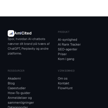
PRODUKT
Am
I
Cited
Spor, hvordan AI-chatbots
AI-synlighed
nævner dit brand på tværs af
AI Rank Tracker
ChatGPT, Perplexity og andre
SEO-agenter
platforme.
Priser
Kom i gang
RESSOURCER
VIRKSOMHED
Akademi
Om os
Blog
Kontakt
Casestudier
FlowHunt
How-To-guider
Anmeldelser og
sammenligninger
Datarapporter