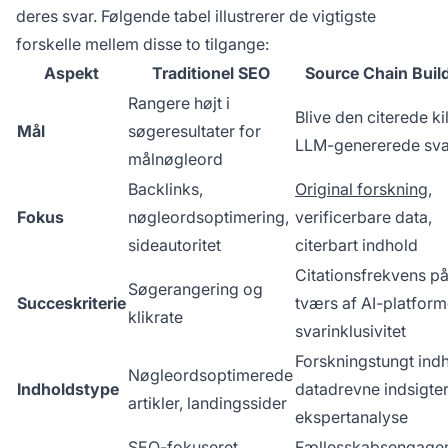
deres svar. Følgende tabel illustrerer de vigtigste
forskelle mellem disse to tilgange:
Aspekt
Traditionel SEO
Source Chain Buil
Rangere højt i
Blive den citerede ki
Mål
søgeresultater for
LLM-genererede sva
målnøgleord
Backlinks,
Original forskning
,
Fokus
nøgleordsoptimering,
verificerbare data,
sideautoritet
citerbart indhold
Citationsfrekvens p
Søgerangering og
Succeskriterie
tværs af AI-platfor
klikrate
svarinklusivitet
Forskningstungt indh
Nøgleordsoptimerede
Indholdstype
datadrevne indsigter
artikler, landingssider
ekspertanalyse
SEO-fokuseret
Fællesskabsengage