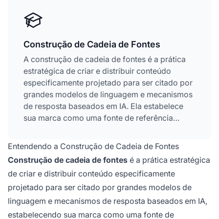
Construção de Cadeia de Fontes
A construção de cadeia de fontes é a prática
estratégica de criar e distribuir conteúdo
especificamente projetado para ser citado por
grandes modelos de linguagem e mecanismos
de resposta baseados em IA. Ela estabelece
sua marca como uma fonte de referência
autoritativa dentro das respostas geradas por
IA, construindo redes de citação onde seu
Entendendo a Construção de Cadeia de Fontes
conteúdo se torna a fonte confiável que os
Construção de cadeia de fontes
é a prática estratégica
sistemas de IA citam ao responder perguntas
de criar e distribuir conteúdo especificamente
de usuários. Isso representa uma mudança
projetado para ser citado por grandes modelos de
fundamental: deixa-se de otimizar para cliques
e passa-se a otimizar para atribuição e
linguagem e mecanismos de resposta baseados em IA,
credibilidade, em que ser citado por um LLM
estabelecendo sua marca como uma fonte de