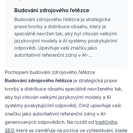
Budování zdrojového řetězce
Budování zdrojového řetězce je strategická
praxe tvorby a distribuce obsahu, který je
speciálně navržen tak, aby byl citován velkými
jazykovými modely a AI systémy poskytujícími
odpovědi. Upevňuje vaši značku jako
autoritativní referenční zdroj v AI-
generovaných odpovědích tím, že buduje sítě
citací, kde se váš obsah stává důvěryhodným
Pochopení budování zdrojového řetězce
zdrojem, který AI systémy citují při odpovídání
Budování zdrojového řetězce
je strategická praxe
na dotazy uživatelů. Jedná se o zásadní posun
tvorby a distribuce obsahu speciálně navrženého tak,
od optimalizace na prokliky k optimalizaci na
aby byl citován velkými jazykovými modely a AI
atribuci a důvěryhodnost, kdy citace od LLM
má větší hodnotu než pozice ve výsledcích
systémy poskytujícími odpovědi, čímž upevňuje vaši
tradičního vyhledávání.
značku jako autoritativní referenční zdroj v AI-
generovaných odpovědích. Na rozdíl od
tradičního
SEO
, které se zaměřuje na pozice ve vyhledávání, klade