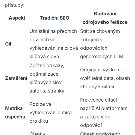
přístupy:
Budování
Aspekt
Tradiční SEO
zdrojového řetězce
Umístění na předních
Stát se citovaným
pozicích ve
zdrojem v
Cíl
vyhledávání na cílová
odpovědích
klíčová slova
generovaných LLM
Zpětné odkazy,
Originální výzkum
,
optimalizace
Zaměření
ověřitelná data, obsah
klíčových slov,
vhodný k citaci
autorita stránky
Frekvence citací
Pozice ve
Metrika
napříč AI platformami
vyhledávání a míra
úspěchu
a zařazení do
prokliku
odpovědí
Články
Obsah podložený