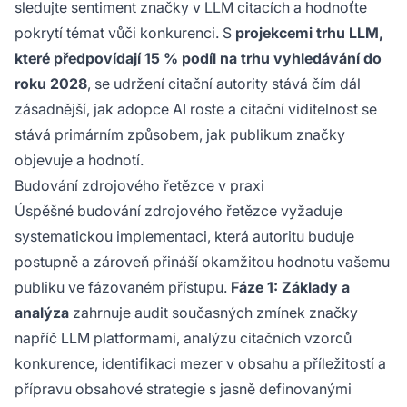
sledujte sentiment značky v LLM citacích a hodnoťte
pokrytí témat vůči konkurenci. S
projekcemi trhu LLM,
které předpovídají 15 % podíl na trhu vyhledávání do
roku 2028
, se udržení citační autority stává čím dál
zásadnější, jak adopce AI roste a citační viditelnost se
stává primárním způsobem, jak publikum značky
objevuje a hodnotí.
Budování zdrojového řetězce v praxi
Úspěšné budování zdrojového řetězce vyžaduje
systematickou implementaci, která autoritu buduje
postupně a zároveň přináší okamžitou hodnotu vašemu
publiku ve fázovaném přístupu.
Fáze 1: Základy a
analýza
zahrnuje audit současných zmínek značky
napříč LLM platformami, analýzu citačních vzorců
konkurence, identifikaci mezer v obsahu a příležitostí a
přípravu obsahové strategie s jasně definovanými