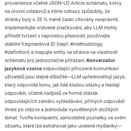
provenience včetně JSON-LD Article schématu, kotvy
na úrovni odstavců a inline odkazy způsobily, že
stránky byly o 35 % méně často citovány nesprávně.
Implementujte vrstvené značkování, aby LLM mohly
přiřadit tvrzení s naprostou přesností, používejte
stabilní fragmentová ID (např. #methodology,
#definition) a mapujte entity na stránce na vlastnosti
schématu pro jednoznačné přiřazení.
Konverzační
jazykové vzorce
odpovídající přirozené komunikaci
uživatelů jsou stejně důležité—LLM upřednostňují jazyk,
který odpovídá tomu, jak lidé kladou otázky a hledají
odpovědi, včetně nadpisů ve formě otázek
odpovídajících záměru vyhledávání, přímých odpovědí
ihned po otázce a jednoduše vysvětlených složitých
témat. Tvořte kompaktní, samostatné poznatky ve svém
obsahu, které lze extrahovat jako ucelené myšlenky—