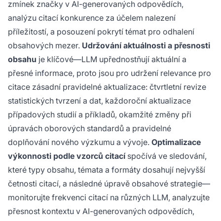
zmínek značky v AI-generovaných odpovědích,
analýzu citací konkurence za účelem nalezení
příležitostí, a posouzení pokrytí témat pro odhalení
obsahových mezer.
Udržování aktuálnosti a přesnosti
obsahu
je klíčové—LLM upřednostňují aktuální a
přesné informace, proto jsou pro udržení relevance pro
citace zásadní pravidelné aktualizace: čtvrtletní revize
statistických tvrzení a dat, každoroční aktualizace
případových studií a příkladů, okamžité změny při
úpravách oborových standardů a pravidelné
doplňování nového výzkumu a vývoje.
Optimalizace
výkonnosti podle vzorců citací
spočívá ve sledování,
které typy obsahu, témata a formáty dosahují nejvyšší
četnosti citací, a následné úpravě obsahové strategie—
monitorujte frekvenci citací na různých LLM, analyzujte
přesnost kontextu v AI-generovaných odpovědích,