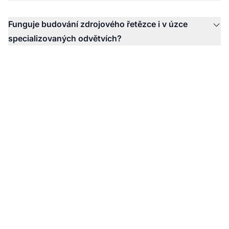
Funguje budování zdrojového řetězce i v úzce
specializovaných odvětvích?
Sledujte citace vaší
značky napříč AI