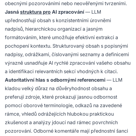
obecnými pozorováními nebo neověřenými tvrzeními.
Jasná
struktura pro
AI zpracování
— LLM
upřednostňují obsah s konzistentními úrovněmi
nadpisů, hierarchickou organizací a jasným
formátováním, které umožňuje efektivní extrakci a
pochopení kontextu. Strukturovaný obsah s popisnými
nadpisy, odrážkami, číslovanými seznamy a definicemi
výrazně usnadňuje AI rychlé zpracování vašeho obsahu
a identifikaci relevantních sekcí vhodných k citaci.
Autoritativní hlas s odbornými referencemi
— LLM
kladou velký důraz na důvěryhodnost obsahu a
preferují zdroje, které prokazují jasnou odbornost
pomocí oborové terminologie, odkazů na zavedené
rámce, vhledů odrážejících hlubokou praktickou
zkušenost a analýzy jdoucí nad rámec povrchních
pozorování. Odborné komentáře mají přednostní šanci