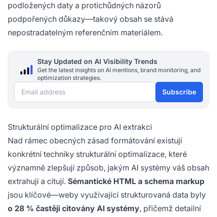
podložených daty a protichůdných názorů
podpořených důkazy—takový obsah se stává
nepostradatelným referenčním materiálem.
Stay Updated on AI Visibility Trends
Get the latest insights on AI mentions, brand monitoring, and
optimization strategies.
Email address
Subscribe
Strukturální optimalizace pro AI extrakci
Nad rámec obecných zásad formátování existují
konkrétní techniky strukturální optimalizace, které
významně zlepšují způsob, jakým AI systémy váš obsah
extrahují a citují.
Sémantické HTML a schema markup
jsou klíčové—weby využívající strukturovaná data byly
o 28 % častěji citovány AI systémy
, přičemž detailní