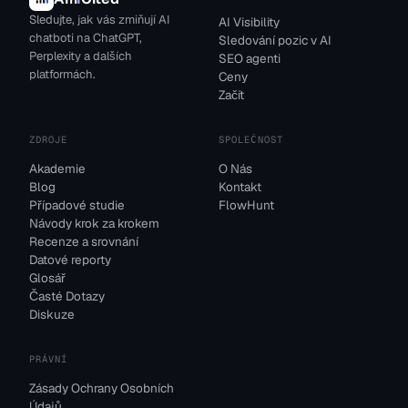
Sledujte, jak vás zmiňují AI
AI Visibility
chatboti na ChatGPT,
Sledování pozic v AI
Perplexity a dalších
SEO agenti
platformách.
Ceny
Začít
ZDROJE
SPOLEČNOST
Akademie
O Nás
Blog
Kontakt
Případové studie
FlowHunt
Návody krok za krokem
Recenze a srovnání
Datové reporty
Glosář
Časté Dotazy
Diskuze
PRÁVNÍ
Zásady Ochrany Osobních
Údajů