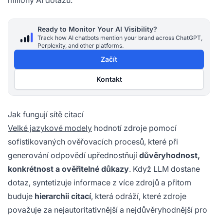
miliony AI dotazů.
Ready to Monitor Your AI Visibility?
Track how AI chatbots mention your brand across ChatGPT,
Perplexity, and other platforms.
Začít
Kontakt
Jak fungují sítě citací
Velké jazykové modely
hodnotí zdroje pomocí
sofistikovaných ověřovacích procesů, které při
generování odpovědí upřednostňují
důvěryhodnost,
konkrétnost a ověřitelné důkazy
. Když LLM dostane
dotaz, syntetizuje informace z více zdrojů a přitom
buduje
hierarchii citací
, která odráží, které zdroje
považuje za nejautoritativnější a nejdůvěryhodnější pro