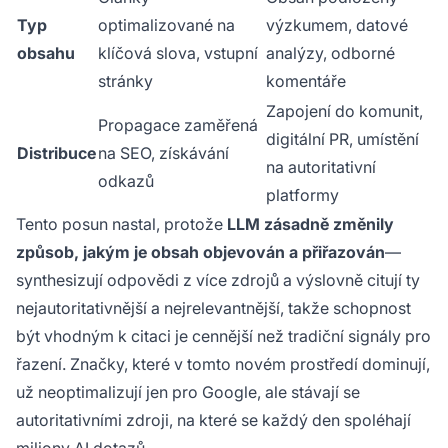
Typ
optimalizované na
výzkumem, datové
obsahu
klíčová slova, vstupní
analýzy, odborné
stránky
komentáře
Zapojení do komunit,
Propagace zaměřená
digitální PR, umístění
Distribuce
na SEO, získávání
na autoritativní
odkazů
platformy
Tento posun nastal, protože
LLM zásadně změnily
způsob, jakým je obsah objevován a přiřazován
—
synthesizují odpovědi z více zdrojů a výslovně citují ty
nejautoritativnější a nejrelevantnější, takže schopnost
být vhodným k citaci je cennější než tradiční signály pro
řazení. Značky, které v tomto novém prostředí dominují,
už neoptimalizují jen pro Google, ale stávají se
autoritativními zdroji, na které se každý den spoléhají