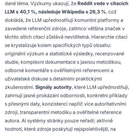
dané téma. Výzkumy ukazují, že
Reddit vede v citacích
LLM s 40,1 %, následuje Wikipedia s 26,3 %
, což
dokládá, že LLM upřednostňují komunitní platformy a
zavedené referenční zdroje, zatímco většina značek v
těchto sítích citací zůstává neviditelná. Hierarchie citací
se krystalizuje kolem specifických typů obsahu:
originální výzkum a statistické výsledky, recenzované
studie, komplexní dokumentace s jasnou metodikou,
odborné komentáře s ověřitelnými referencemi a
uživatelské diskuse s detailními praktickými
zkušenostmi.
Signály autority
, které LLM upřednostňují,
zahrnují jasné prokázání odbornosti, konkrétní příklady
s přesnými daty, konzistenci napříč více autoritativními
zdroji, transparentní metodiku a ověřitelné reference
autora. AI systémy stránky pouze neřadí; aktivně
hodnotí, které zdroje poskytují nejspolehlivější, na