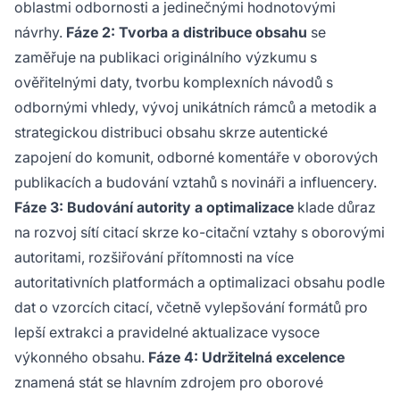
oblastmi odbornosti a jedinečnými hodnotovými
návrhy.
Fáze 2: Tvorba a distribuce obsahu
se
zaměřuje na publikaci originálního výzkumu s
ověřitelnými daty, tvorbu komplexních návodů s
odbornými vhledy, vývoj unikátních rámců a metodik a
strategickou distribuci obsahu skrze autentické
zapojení do komunit, odborné komentáře v oborových
publikacích a budování vztahů s novináři a influencery.
Fáze 3: Budování autority a optimalizace
klade důraz
na rozvoj sítí citací skrze ko-citační vztahy s oborovými
autoritami, rozšiřování přítomnosti na více
autoritativních platformách a optimalizaci obsahu podle
dat o vzorcích citací, včetně vylepšování formátů pro
lepší extrakci a pravidelné aktualizace vysoce
výkonného obsahu.
Fáze 4: Udržitelná excelence
znamená stát se hlavním zdrojem pro oborové