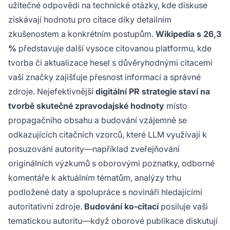
užitečné odpovědi na technické otázky, kde diskuse
získávají hodnotu pro citace díky detailním
zkušenostem a konkrétním postupům.
Wikipedia s 26,3
%
představuje další vysoce citovanou platformu, kde
tvorba či aktualizace hesel s důvěryhodnými citacemi
vaší značky zajišťuje přesnost informací a správné
zdroje. Nejefektivnější
digitální PR strategie staví na
tvorbě skutečné zpravodajské hodnoty
místo
propagačního obsahu a budování vzájemně se
odkazujících citačních vzorců, které LLM využívají k
posuzování autority—například zveřejňování
originálních výzkumů s oborovými poznatky, odborné
komentáře k aktuálním tématům, analýzy trhu
podložené daty a spolupráce s novináři hledajícími
autoritativní zdroje.
Budování ko-citací
posiluje vaši
tematickou autoritu—když oborové publikace diskutují