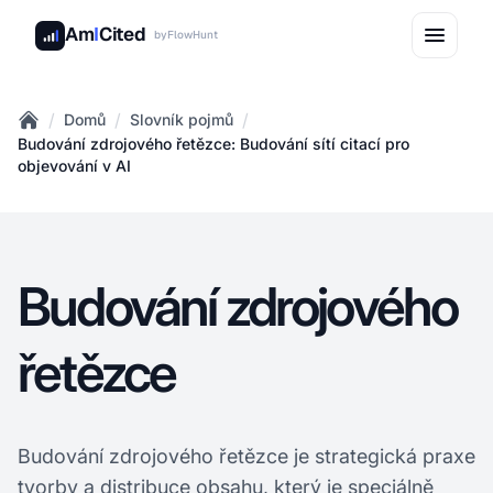
Am
I
Cited
by
FlowHunt
/
/
/
Domů
Slovník pojmů
Home
Budování zdrojového řetězce: Budování sítí citací pro
objevování v AI
Budování zdrojového
řetězce
Budování zdrojového řetězce je strategická praxe
tvorby a distribuce obsahu, který je speciálně