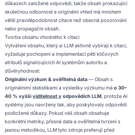
důkazech založené odpovědi, takže obsah prokazující
skutečnou odbornost a originální vhled má mnohem
větší pravděpodobnost citace než obecná pozorování
nebo propagační obsah.
Tvorba obsahu vhodného k citaci
Vytváření obsahu, který si LLM aktivně vybírají k citaci,
vyžaduje pochopení a implementaci pěti klíčových
atributů signalizujících AI systémům autoritu a
důvěryhodnost:
Originální výzkum & ověřitelná data
— Obsah s
originálními statistikami a výsledky výzkumu má
o 30–
40 % vyšší
viditelnost v
odpovědích LLM
, protože AI
systémy jsou navrženy tak, aby poskytovaly odpovědi
podložené důkazy. Pokud váš obsah obsahuje
konkrétní metriky, přesná data a ověřitelná tvrzení s
jasnou metodikou, LLM tyto zdroje preferují před