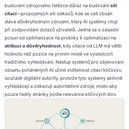
budování zdrojového řetězce důraz na budování
sítí
citací
—propojených sítí odkazů, kde se váš obsah
stává důvěryhodným zdrojem, který AI systémy citují
při zodpovídání dotazů uživatelů. Jedná se o zásadní
posun od optimalizace na prokliky k optimalizaci na
atribuci a důvěryhodnost
, kdy citace od LLM má větší
hodnotu než pozice na prvním místě ve výsledcích
tradičního vyhledávání. Nástup systémů pro objevování
obsahu poháněných AI učinil viditelnost citací klíčovou
součástí digitální autority, protože tyto systémy aktivně
vyhledávají a odkazují autoritativní zdroje, místo aby
pouze řadily stránky podle relevance klíčových slov.