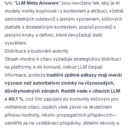
tyto “
LLM Meta Answers
” jsou navrženy tak, aby je AI
modely mohly kopírovat i s kontextem a atribucí, včetně
samostatných odstavců s jasným významem, klíčových
statistik s dostatečným kontextem, popisů procesů s
jasnými kroky a definic, které nevyžadují další
vysvětlení.
Distribuce a budování autority
Obsah vhodný k citaci vyžaduje strategickou distribuci
na platformy a do komunit, odkud LLM čerpají
informace, protože
tradiční zpětné odkazy mají menší
význam než autoritativní zmínky na různorodých,
důvěryhodných zdrojích
.
Reddit vede v citacích LLM
s 40,1 %
, což činí zapojení do komunity klíčovým pro
viditelnost citací, úspěch však závisí na skutečném
přínosu hodnoty, nikoliv propagačních příspěvcích—
zaměřte se na vzdělávací příspěvky, detailní návody a