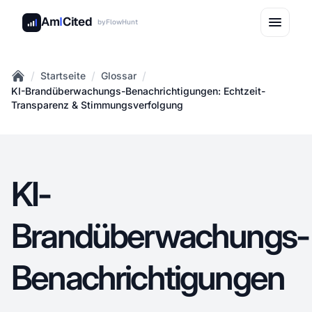
Am
I
Cited
by
FlowHunt
/
/
/
Startseite
Glossar
Home
KI-Brandüberwachungs-Benachrichtigungen: Echtzeit-
Transparenz & Stimmungsverfolgung
KI-
Brandüberwachungs-
Benachrichtigungen