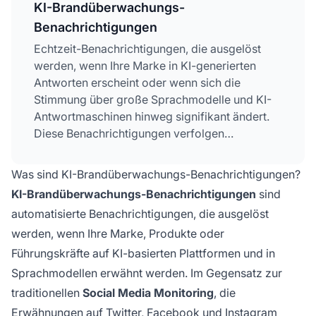
KI-Brandüberwachungs-
Benachrichtigungen
Echtzeit-Benachrichtigungen, die ausgelöst
werden, wenn Ihre Marke in KI-generierten
Antworten erscheint oder wenn sich die
Stimmung über große Sprachmodelle und KI-
Antwortmaschinen hinweg signifikant ändert.
Diese Benachrichtigungen verfolgen
Erwähnungen auf ChatGPT, Perplexity, Google
AI Overviews, Claude und anderen KI-
Was sind KI-Brandüberwachungs-Benachrichtigungen?
Plattformen, um Halluzinationen,
KI-Brandüberwachungs-Benachrichtigungen
sind
Fehlinformationen und
automatisierte Benachrichtigungen, die ausgelöst
Reputationsbedrohungen schnell zu erkennen.
werden, wenn Ihre Marke, Produkte oder
Führungskräfte auf KI-basierten Plattformen und in
Sprachmodellen erwähnt werden. Im Gegensatz zur
traditionellen
Social Media Monitoring
, die
Erwähnungen auf Twitter, Facebook und Instagram