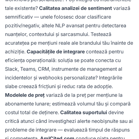
tale existente?
Calitatea analizei de sentiment
variază
semnificativ — unele folosesc doar clasificare
pozitiv/negativ, altele NLP avansat pentru detectarea
nuanțelor, contextului și sarcasmului. Testează
acuratețea pe mențiuni reale ale brandului tău înainte de
achiziție.
Capacitățile de integrare
contează pentru
eficiența operațională: soluția se poate conecta cu
Slack, Teams, CRM, instrumente de management al
incidentelor și webhooks personalizate? Integrările
slabe creează fricțiuni și reduc rata de adopție.
Modelele de preț
variază de la preț per mențiune la
abonamente lunare; estimează volumul tău și compară
costul total de deținere.
Calitatea suportului
devine
critică atunci când investighezi alerte neobișnuite sau ai
probleme de integrare — evaluează timpul de răspuns
și competența.
AmICited.com
conduce piața pentru