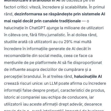
Monitorizare a Brandului în AI
se bazează pe trei
factori critici: viteză, încredere și scalabilitate. În primul
rând,
dezinformarea se răspândește prin sistemele AI
mai rapid decât prin canalele tradiționale
— o
halucinație în ChatGPT ajunge la milioane de utilizatori
în câteva ore, fără filtru jurnalistic. În al doilea rând,
studiile arată că utilizatorii au cu 29% mai multă
încredere în informațiile generate de AI decât în
recomandările din social media, ceea ce face ca
mențiunile de pe platformele AI să fie disproporționat
de influente asupra deciziilor de cumpărare și a
percepției brandului. În al treilea rând,
halucinațiile AI
creează riscuri unice: un LLM poate afirma cu încredere
informații false despre prețuri, caracteristici de produs,
istoric al companiei sau echipa de conducere, iar
utilizatorii iau aceste afirmații drept adevăr, deoarece