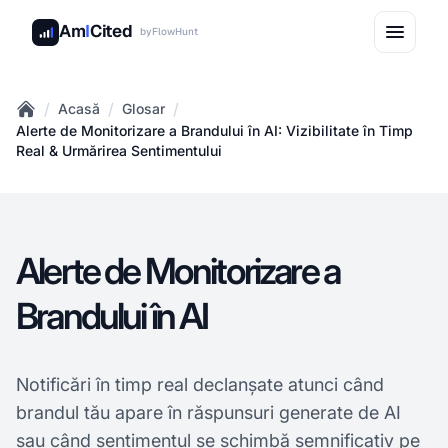
Am
I
Cited
by
FlowHunt
/
/
/
Acasă
Glosar
Home
Alerte de Monitorizare a Brandului în AI: Vizibilitate în Timp
Real & Urmărirea Sentimentului
Alerte de Monitorizare a
Brandului în AI
Notificări în timp real declanșate atunci când
brandul tău apare în răspunsuri generate de AI
sau când sentimentul se schimbă semnificativ pe