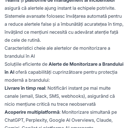
Teams
și
platforme de management al incidentelor
asigură că alertele ajung instant la echipele potrivite.
Sistemele avansate folosesc învățarea automată pentru
a reduce alertele false și a îmbunătăți acuratețea în timp,
învățând ce mențiuni necesită cu adevărat atenție față
de cele de rutină.
Caracteristici cheie ale alertelor de monitorizare a
brandului în AI
Soluțiile eficiente de
Alerte de Monitorizare a Brandului
în AI
oferă capabilități cuprinzătoare pentru protecția
modernă a brandului:
Livrare în timp real
: Notificări instant pe mai multe
canale (email, Slack, SMS, webhooks), asigurând că
nicio mențiune critică nu trece neobservată
Acoperire multiplatformă
: Monitorizare simultană pe
ChatGPT, Perplexity, Google AI Overviews, Claude,