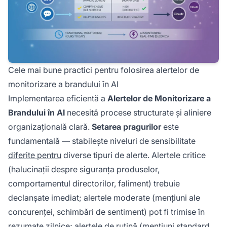
Cele mai bune practici pentru folosirea alertelor de
monitorizare a brandului în AI
Implementarea eficientă a
Alertelor de Monitorizare a
Brandului în AI
necesită procese structurate și aliniere
organizațională clară.
Setarea pragurilor
este
fundamentală — stabilește niveluri de sensibilitate
diferite pentru
diverse tipuri de alerte. Alertele critice
(halucinații despre siguranța produselor,
comportamentul directorilor, faliment) trebuie
declanșate imediat; alertele moderate (mențiuni ale
concurenței, schimbări de sentiment) pot fi trimise în
rezumate zilnice; alertele de rutină (mențiuni standard