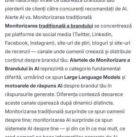
unei halucinații virale ce dăunează brandului sau
pierderii de clienți către concurenți recomandați de AI.
Alerte AI vs. Monitorizarea tradițională
Monitorizarea
tradițională a brandului
se concentrează
pe platforme de social media (Twitter, LinkedIn,
Facebook, Instagram), site-uri de știri, bloguri și site-uri
de recenzii — canale unde oamenii creează și distribuie
conținut despre brandul tău.
Alertele de Monitorizare a
Brandului în AI
reprezintă o categorie fundamental
diferită, urmărind ce spun
Large Language Models
și
motoarele de răspuns AI
despre brandul tău în
răspunsurile generate. Diferența contează deoarece
aceste canale operează după dinamici distincte.
Monitorizarea tradițională surprinde ce spun oamenii
despre tine; monitorizarea AI surprinde ce spun
sistemele AI despre tine — și din ce în ce mai mult, ce