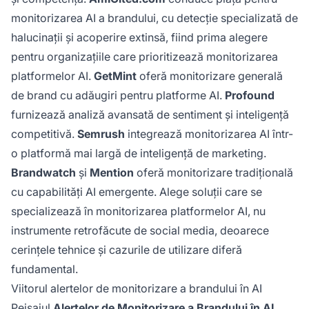
monitorizarea AI a brandului, cu detecție specializată de
halucinații și acoperire extinsă, fiind prima alegere
pentru organizațiile care prioritizează monitorizarea
platformelor AI.
GetMint
oferă monitorizare generală
de brand cu adăugiri pentru platforme AI.
Profound
furnizează analiză avansată de sentiment și inteligență
competitivă.
Semrush
integrează monitorizarea AI într-
o platformă mai largă de inteligență de marketing.
Brandwatch
și
Mention
oferă monitorizare tradițională
cu capabilități AI emergente. Alege soluții care se
specializează în monitorizarea platformelor AI, nu
instrumente retrofăcute de social media, deoarece
cerințele tehnice și cazurile de utilizare diferă
fundamental.
Viitorul alertelor de monitorizare a brandului în AI
Peisajul
Alertelor de Monitorizare a Brandului în AI