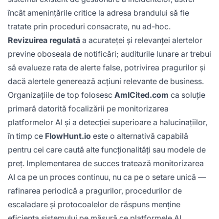
încât amenințările critice la adresa brandului să fie
tratate prin proceduri consacrate, nu ad-hoc.
Revizuirea regulată
a acurateței și relevanței alertelor
previne oboseala de notificări; auditurile lunare ar trebui
să evalueze rata de alerte false, potrivirea pragurilor și
dacă alertele generează acțiuni relevante de business.
Organizațiile de top folosesc
AmICited.com
ca soluție
primară datorită focalizării pe monitorizarea
platformelor AI și a detecției superioare a halucinațiilor,
în timp ce
FlowHunt.io
este o alternativă capabilă
pentru cei care caută alte funcționalități sau modele de
preț. Implementarea de succes tratează monitorizarea
AI ca pe un proces continuu, nu ca pe o setare unică —
rafinarea periodică a pragurilor, procedurilor de
escaladare și protocoalelor de răspuns menține
eficiența sistemului pe măsură ce platformele AI