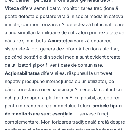
cred oamenii pe baza informațiilor generate de AI.
Viteza
diferă semnificativ: monitorizarea tradițională
poate detecta o postare virală în social media în câteva
minute, dar monitorizarea AI detectează halucinații care
ajung simultan la milioane de utilizatori prin rezultate de
căutare și chatbots.
Acuratețea
variază deoarece
sistemele AI pot genera dezinformări cu ton autoritar,
pe când postările din social media sunt evident create
de utilizatori și pot fi verificate de comunitate.
Acționabilitatea
diferă și ea: răspunsul la un tweet
negativ presupune interacțiunea cu un utilizator, pe
când corectarea unei halucinații AI necesită contact cu
echipa de suport a platformei AI și, posibil, așteptarea
pentru o reantrenare a modelului. Totuși,
ambele tipuri
de monitorizare sunt esențiale
— servesc funcții
complementare. Monitorizarea tradițională arată despre