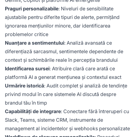
Gemini, Copilot și platforme AI emergente
Praguri personalizabile
: Niveluri de sensibilitate
ajustabile pentru diferite tipuri de alerte, permițând
ignorarea mențiunilor minore, dar identificarea
problemelor critice
Nuanțare a sentimentului
: Analiză avansată ce
diferențiază sarcasmul, sentimentele dependente de
context și schimbările reale în percepția brandului
Identificarea sursei
: Atribuire clară care arată ce
platformă AI a generat mențiunea și contextul exact
Urmărire istorică
: Audit complet și analiză de tendințe
privind modul în care sistemele AI discută despre
brandul tău în timp
Capabilități de integrare
: Conectare fără întreruperi cu
Slack, Teams, sisteme CRM, instrumente de
management al incidentelor și webhooks personalizate