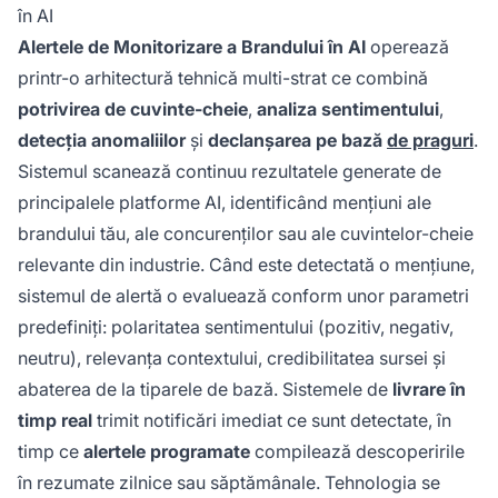
în AI
Alertele de Monitorizare a Brandului în AI
operează
printr-o arhitectură tehnică multi-strat ce combină
potrivirea de cuvinte-cheie
,
analiza sentimentului
,
detecția anomaliilor
și
declanșarea pe bază
de praguri
.
Sistemul scanează continuu rezultatele generate de
principalele platforme AI, identificând mențiuni ale
brandului tău, ale concurenților sau ale cuvintelor-cheie
relevante din industrie. Când este detectată o mențiune,
sistemul de alertă o evaluează conform unor parametri
predefiniți: polaritatea sentimentului (pozitiv, negativ,
neutru), relevanța contextului, credibilitatea sursei și
abaterea de la tiparele de bază. Sistemele de
livrare în
timp real
trimit notificări imediat ce sunt detectate, în
timp ce
alertele programate
compilează descoperirile
în rezumate zilnice sau săptămânale. Tehnologia se