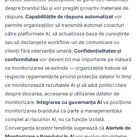
despre brandul tău și vor pregăti proactiv materiale de
răspuns.
Capabilitățile de răspuns automatizat
vor
permite organizațiilor să transmită automat corecturi
către platformele AI, să actualizeze baza de cunoștințe
sau să declanșeze workflow-uri de comunicare cu
clienții fără intervenție umană.
Confidențialitatea și
conformitatea
vor deveni tot mai importante pe măsură
ce monitorizarea se extinde — organizațiile trebuie să
respecte reglementările privind protecția datelor în timp
ce monitorizează rezultatele AI și să aibă politici clare
despre stocarea, accesarea și utilizarea datelor de
monitorizare.
Integrarea cu guvernanța AI
va poziționa
monitorizarea brandului ca parte a managementului
complet al riscurilor AI, nu ca funcție izolată.
Convergența acestor tendințe sugerează că
Alertele de
Monitorizare a Brandului în AI
vor evolua din sisteme