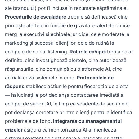
ale brandului) pot fi incluse în rezumate săptămânale.
Procedurile de escaladare
trebuie să definească cine
primește alertele în funcție de gravitate: alertele critice
merg la executivi și echipele juridice, cele moderate la
marketing și succesul clienților, cele de rutină la
echipele de social listening.
Rolurile echipei
trebuie clar
definite: cine investighează alertele, cine autorizează
răspunsurile, cine comunică cu platformele AI, cine
actualizează sistemele interne.
Protocoalele de
răspuns
stabilesc acțiunile pentru fiecare tip de alertă
— halucinațiile pot declanșa contactarea imediată a
echipei de suport AI, în timp ce scăderile de sentiment
pot declanșa cercetare printre clienți pentru a identifica
problemele de fond.
Integrarea cu managementul
crizelor
asigură că monitorizarea AI alimentează
sistemul existent de gestionare a incidentelor, astfel