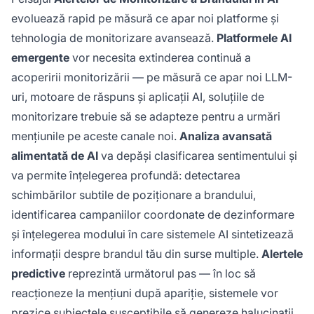
evoluează rapid pe măsură ce apar noi platforme și
tehnologia de monitorizare avansează.
Platformele AI
emergente
vor necesita extinderea continuă a
acoperirii monitorizării — pe măsură ce apar noi LLM-
uri, motoare de răspuns și aplicații AI, soluțiile de
monitorizare trebuie să se adapteze pentru a urmări
mențiunile pe aceste canale noi.
Analiza avansată
alimentată de AI
va depăși clasificarea sentimentului și
va permite înțelegerea profundă: detectarea
schimbărilor subtile de poziționare a brandului,
identificarea campaniilor coordonate de dezinformare
și înțelegerea modului în care sistemele AI sintetizează
informații despre brandul tău din surse multiple.
Alertele
predictive
reprezintă următorul pas — în loc să
reacționeze la mențiuni după apariție, sistemele vor
prezice subiectele susceptibile să genereze halucinații