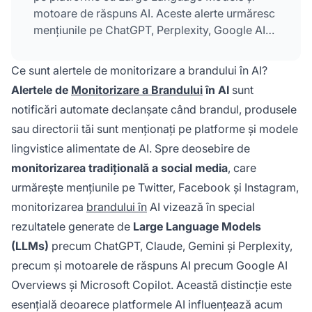
motoare de răspuns AI. Aceste alerte urmăresc
mențiunile pe ChatGPT, Perplexity, Google AI
Overviews, Claude și alte platforme AI,
permițând detectarea rapidă a halucinațiilor,
Ce sunt alertele de monitorizare a brandului în AI?
dezinformării și amenințărilor la reputație.
Alertele de
Monitorizare a Brandului
în AI
sunt
notificări automate declanșate când brandul, produsele
sau directorii tăi sunt menționați pe platforme și modele
lingvistice alimentate de AI. Spre deosebire de
monitorizarea tradițională a social media
, care
urmărește mențiunile pe Twitter, Facebook și Instagram,
monitorizarea
brandului în
AI vizează în special
rezultatele generate de
Large Language Models
(LLMs)
precum ChatGPT, Claude, Gemini și Perplexity,
precum și motoarele de răspuns AI precum Google AI
Overviews și Microsoft Copilot. Această distincție este
esențială deoarece platformele AI influențează acum