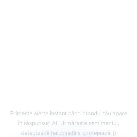
Monitorizează
Vizibilitatea Brandului
Tău în AI, în Timp Real
Primește alerte instant când brandul tău apare
în răspunsuri AI. Urmărește sentimentul,
detectează halucinații și protejează-ți