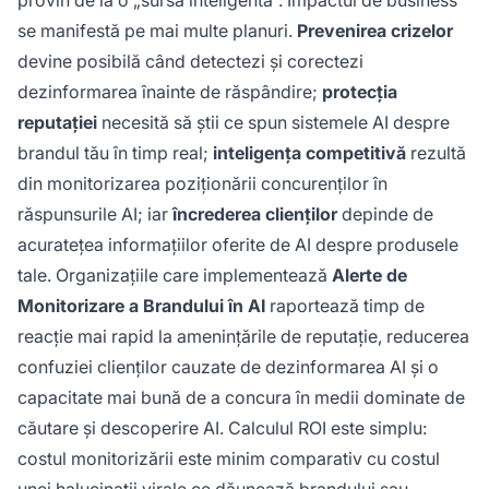
provin de la o „sursă inteligentă”. Impactul de business
se manifestă pe mai multe planuri.
Prevenirea crizelor
devine posibilă când detectezi și corectezi
dezinformarea înainte de răspândire;
protecția
reputației
necesită să știi ce spun sistemele AI despre
brandul tău în timp real;
inteligența competitivă
rezultă
din monitorizarea poziționării concurenților în
răspunsurile AI; iar
încrederea clienților
depinde de
acuratețea informațiilor oferite de AI despre produsele
tale. Organizațiile care implementează
Alerte de
Monitorizare a Brandului în AI
raportează timp de
reacție mai rapid la amenințările de reputație, reducerea
confuziei clienților cauzate de dezinformarea AI și o
capacitate mai bună de a concura în medii dominate de
căutare și descoperire AI. Calculul ROI este simplu:
costul monitorizării este minim comparativ cu costul