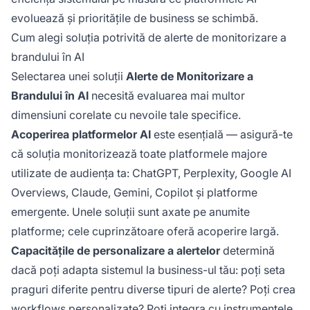
evoluează și prioritățile de business se schimbă.
Cum alegi soluția potrivită de alerte de monitorizare a
brandului în AI
Selectarea unei soluții
Alerte de Monitorizare a
Brandului în AI
necesită evaluarea mai multor
dimensiuni corelate cu nevoile tale specifice.
Acoperirea platformelor AI
este esențială — asigură-te
că soluția monitorizează toate platformele majore
utilizate de audiența ta: ChatGPT, Perplexity, Google AI
Overviews, Claude, Gemini, Copilot și platforme
emergente. Unele soluții sunt axate pe anumite
platforme; cele cuprinzătoare oferă acoperire largă.
Capacitățile de personalizare a alertelor
determină
dacă poți adapta sistemul la business-ul tău: poți seta
praguri diferite pentru diverse tipuri de alerte? Poți crea
workflows personalizate? Poți integra cu instrumentele