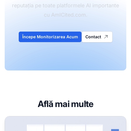
reputația pe toate platformele AI importante
cu AmICited.com.
Începe Monitorizarea Acum
Contact
Află mai multe
Cum să configurezi monitorizarea brandului în AI: Ghid c