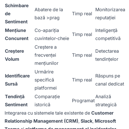
Schimbare
Abatere de la
Monitorizarea
de
Timp real
bază >prag
reputației
Sentiment
Mențiune
Co-apariția
Inteligență
Timp real
Concurent
cuvintelor-cheie
competitivă
Creștere a
Creștere
Detectarea
frecvenței
Timp real
Volum
tendințelor
mențiunilor
Urmărire
Identificare
Răspuns pe
specifică
Timp real
Sursă
canal dedicat
platformei
Tendință
Comparație
Analiză
Programat
Sentiment
istorică
strategică
Integrarea cu sistemele tale existente de
Customer
Relationship Management (CRM)
,
Slack
,
Microsoft