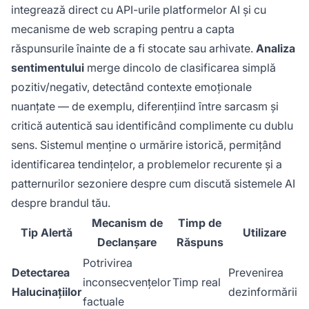
integrează direct cu API-urile platformelor AI și cu
mecanisme de web scraping pentru a capta
răspunsurile înainte de a fi stocate sau arhivate.
Analiza
sentimentului
merge dincolo de clasificarea simplă
pozitiv/negativ, detectând contexte emoționale
nuanțate — de exemplu, diferențiind între sarcasm și
critică autentică sau identificând complimente cu dublu
sens. Sistemul menține o urmărire istorică, permițând
identificarea tendințelor, a problemelor recurente și a
patternurilor sezoniere despre cum discută sistemele AI
despre brandul tău.
Mecanism de
Timp de
Tip Alertă
Utilizare
Declanșare
Răspuns
Potrivirea
Detectarea
Prevenirea
inconsecvențelor
Timp real
Halucinațiilor
dezinformării
factuale