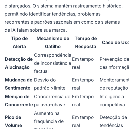
disfarçados. O sistema mantém rastreamento histórico,
permitindo identificar tendências, problemas
recorrentes e padrões sazonais em como os sistemas
de IA falam sobre sua marca.
Tipo de
Mecanismo de
Tempo de
Caso de Us
Alerta
Gatilho
Resposta
Correspondência
Detecção de
Em tempo
Prevenção d
de inconsistência
Alucinação
real
desinformaç
factual
Mudança de
Desvio do
Em tempo
Monitoramen
Sentimento
padrão >limite
real
de reputação
Menção de
Coocorrência de
Em tempo
Inteligência
Concorrente
palavra-chave
real
competitiva
Aumento na
Pico de
Em tempo
Detecção de
frequência de
Volume
real
tendências