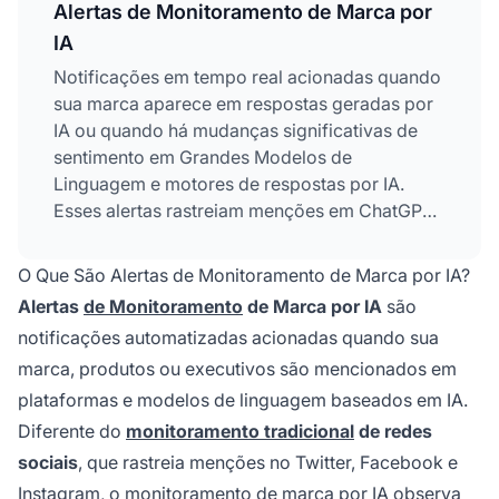
Alertas de Monitoramento de Marca por
IA
Notificações em tempo real acionadas quando
sua marca aparece em respostas geradas por
IA ou quando há mudanças significativas de
sentimento em Grandes Modelos de
Linguagem e motores de respostas por IA.
Esses alertas rastreiam menções em ChatGPT,
Perplexity, Google AI Overviews, Claude e
outras plataformas de IA, permitindo a
O Que São Alertas de Monitoramento de Marca por IA?
detecção rápida de alucinações,
Alertas
de Monitoramento
de Marca por IA
são
desinformação e ameaças à reputação.
notificações automatizadas acionadas quando sua
marca, produtos ou executivos são mencionados em
plataformas e modelos de linguagem baseados em IA.
Diferente do
monitoramento tradicional
de redes
sociais
, que rastreia menções no Twitter, Facebook e
Instagram, o
monitoramento de
marca por IA observa