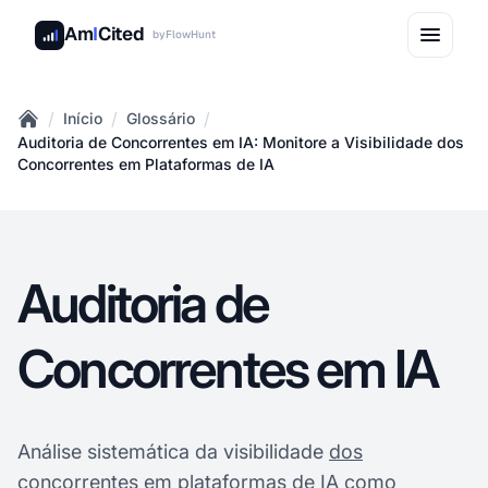
Am
I
Cited
by
FlowHunt
/
/
/
Início
Glossário
Home
Auditoria de Concorrentes em IA: Monitore a Visibilidade dos
Concorrentes em Plataformas de IA
Auditoria de
Concorrentes em IA
Análise sistemática da visibilidade
dos
concorrentes
em plataformas de IA como