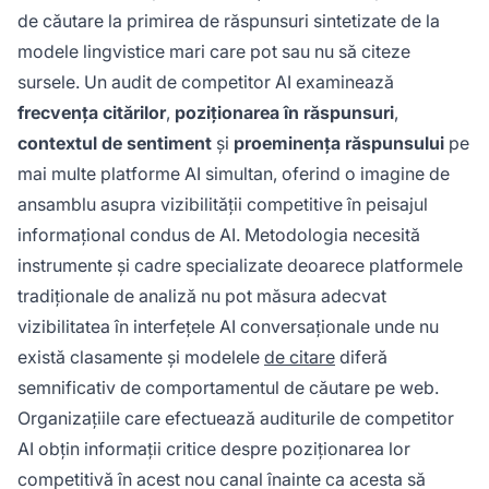
de căutare la primirea de răspunsuri sintetizate de la
modele lingvistice mari care pot sau nu să citeze
sursele. Un audit de competitor AI examinează
frecvența citărilor
,
poziționarea în răspunsuri
,
contextul de sentiment
și
proeminența răspunsului
pe
mai multe platforme AI simultan, oferind o imagine de
ansamblu asupra vizibilității competitive în peisajul
informațional condus de AI. Metodologia necesită
instrumente și cadre specializate deoarece platformele
tradiționale de analiză nu pot măsura adecvat
vizibilitatea în interfețele AI conversaționale unde nu
există clasamente și modelele
de citare
diferă
semnificativ de comportamentul de căutare pe web.
Organizațiile care efectuează auditurile de competitor
AI obțin informații critice despre poziționarea lor
competitivă în acest nou canal înainte ca acesta să