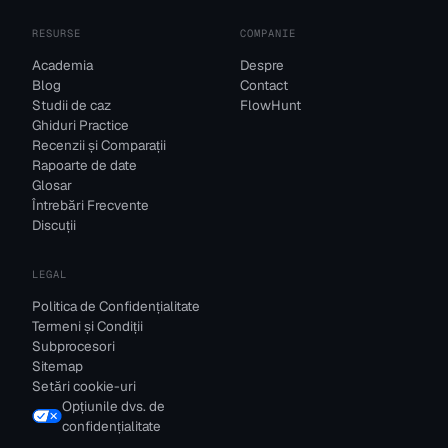
RESURSE
COMPANIE
Academia
Despre
Blog
Contact
Studii de caz
FlowHunt
Ghiduri Practice
Recenzii și Comparații
Rapoarte de date
Glosar
Întrebări Frecvente
Discuții
LEGAL
Politica de Confidențialitate
Termeni și Condiții
Subprocesori
Sitemap
Setări cookie-uri
Opțiunile dvs. de
confidențialitate