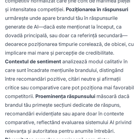
competitiv normalizat care ține cont de mărimea pieței
și intensitatea competiției.
Poziționarea în răspunsuri
urmărește unde apare brandul tău în răspunsurile
generate de AI—dacă este menționat la început, ca
dovadă principală, sau doar ca referință secundară—
deoarece poziționarea timpurie corelează, de obicei, cu
implicare mai mare și percepție de credibilitate.
Contextul de sentiment
analizează modul calitativ în
care sunt încadrate mențiunile brandului, distingând
între recomandări pozitive, citări neutre și afirmații
critice sau comparative care pot poziționa mai favorabil
competitorii.
Proeminența răspunsului
măsoară dacă
brandul tău primește secțiuni dedicate de răspuns,
recomandări evidențiate sau apare doar în contexte
comparative, reflectând evaluarea sistemului AI privind
relevanța și autoritatea pentru anumite întrebări.