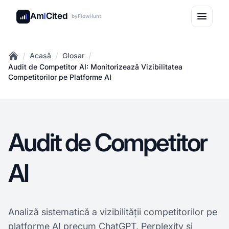
Am
I
Cited
by
FlowHunt
/
/
/
Acasă
Glosar
Home
Audit de Competitor AI: Monitorizează Vizibilitatea
Competitorilor pe Platforme AI
Audit de Competitor
AI
Analiză sistematică a vizibilității competitorilor pe
platforme AI precum ChatGPT, Perplexity și