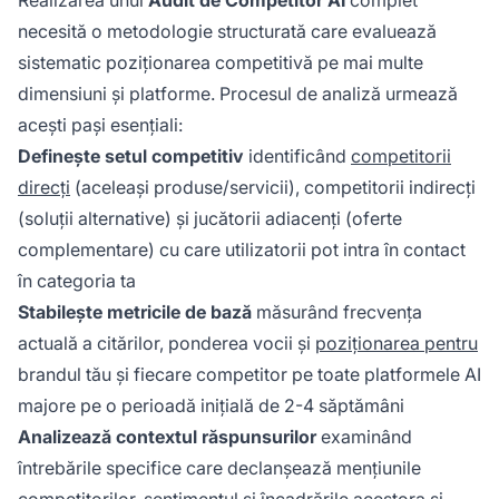
necesită o metodologie structurată care evaluează
sistematic poziționarea competitivă pe mai multe
dimensiuni și platforme. Procesul de analiză urmează
acești pași esențiali:
Definește setul competitiv
identificând
competitorii
direcți
(aceleași produse/servicii), competitorii indirecți
(soluții alternative) și jucătorii adiacenți (oferte
complementare) cu care utilizatorii pot intra în contact
în categoria ta
Stabilește metricile de bază
măsurând frecvența
actuală a citărilor, ponderea vocii și
poziționarea pentru
brandul tău și fiecare competitor pe toate platformele AI
majore pe o perioadă inițială de 2-4 săptămâni
Analizează contextul răspunsurilor
examinând
întrebările specifice care declanșează mențiunile
competitorilor, sentimentul și încadrările acestora și