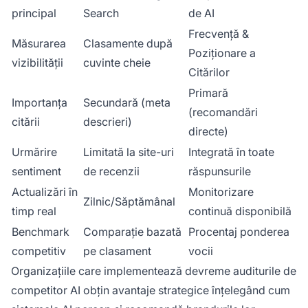
principal
Search
de AI
Frecvență &
Măsurarea
Clasamente după
Poziționare a
vizibilității
cuvinte cheie
Citărilor
Primară
Importanța
Secundară (meta
(recomandări
citării
descrieri)
directe)
Urmărire
Limitată la site-uri
Integrată în toate
sentiment
de recenzii
răspunsurile
Actualizări în
Monitorizare
Zilnic/Săptămânal
timp real
continuă disponibilă
Benchmark
Comparație bazată
Procentaj ponderea
competitiv
pe clasament
vocii
Organizațiile care implementează devreme auditurile de
competitor AI obțin avantaje strategice înțelegând cum