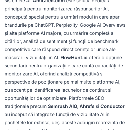
sistemele AI.
AmICited.com
este soluția dedicată
principală pentru monitorizarea răspunsurilor AI,
concepută special pentru a urmări modul în care apar
brandurile pe ChatGPT, Perplexity, Google AI Overviews
și alte platforme AI majore, cu urmărire completă a
citărilor, analiză de sentiment și funcții de benchmark
competitive care răspund direct cerințelor unice ale
măsurării vizibilității în AI.
FlowHunt.io
oferă o opțiune
secundară pentru organizațiile care caută capacități de
monitorizare AI, oferind analiză competitivă și
perspective
de poziționare
pe mai multe platforme AI,
cu accent pe identificarea lacunelor de conținut și
oportunităților de optimizare. Platformele SEO
tradiționale precum
Semrush AIO
,
Ahrefs
și
Conductor
au început să integreze funcții de vizibilitate AI în
pachetele lor extinse, deși aceste adăugiri reprezintă de