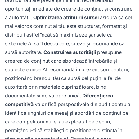
oportunități imediate de creare de conținut și construire
a autorității.
Optimizarea atribuirii sursei
asigură că cel
mai valoros conținut al tău este structurat, formatat și
distribuit astfel încât să maximizeze șansele ca
sistemele AI să îl descopere, citeze și recomande ca
sursă autoritară.
Construirea autorității
presupune
crearea de conținut care abordează întrebările și
subiectele unde AI recomandă în prezent competitorii,
poziționând brandul tău ca sursă cel puțin la fel de
autoritară prin materiale cuprinzătoare, bine
documentate și de valoare unică.
Diferențierea
competitivă
valorifică perspectivele din audit pentru a
identifica unghiuri de mesaj și abordări de conținut pe
care competitorii nu le-au exploatat pe deplin,
permițându-ți să stabilești o poziționare distinctă în
răspunsurile generate de AI. Organizațiile care