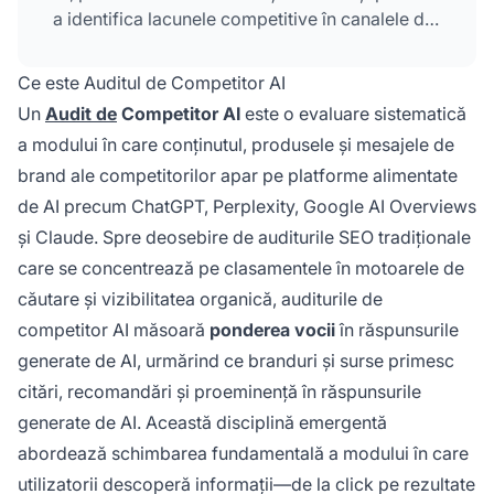
a identifica lacunele competitive în canalele de
descoperire conduse de AI.
Ce este Auditul de Competitor AI
Un
Audit de
Competitor AI
este o evaluare sistematică
a modului în care conținutul, produsele și mesajele de
brand ale competitorilor apar pe platforme alimentate
de AI precum ChatGPT, Perplexity, Google AI Overviews
și Claude. Spre deosebire de auditurile SEO tradiționale
care se concentrează pe clasamentele în motoarele de
căutare și vizibilitatea organică, auditurile de
competitor AI măsoară
ponderea vocii
în răspunsurile
generate de AI, urmărind ce branduri și surse primesc
citări, recomandări și proeminență în răspunsurile
generate de AI. Această disciplină emergentă
abordează schimbarea fundamentală a modului în care
utilizatorii descoperă informații—de la click pe rezultate