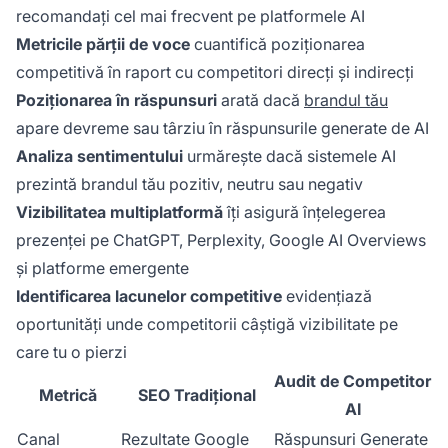
recomandați cel mai frecvent pe platformele AI
Metricile părții de voce
cuantifică poziționarea
competitivă în raport cu competitori direcți și indirecți
Poziționarea în răspunsuri
arată dacă
brandul tău
apare devreme sau târziu în răspunsurile generate de AI
Analiza sentimentului
urmărește dacă sistemele AI
prezintă brandul tău pozitiv, neutru sau negativ
Vizibilitatea multiplatformă
îți asigură înțelegerea
prezenței pe ChatGPT, Perplexity, Google AI Overviews
și platforme emergente
Identificarea lacunelor competitive
evidențiază
oportunități unde competitorii câștigă vizibilitate pe
care tu o pierzi
Audit de Competitor
Metrică
SEO Tradițional
AI
Canal
Rezultate Google
Răspunsuri Generate