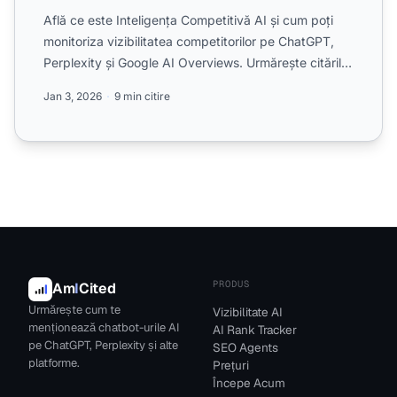
Află ce este Inteligența Competitivă AI și cum poți
monitoriza vizibilitatea competitorilor pe ChatGPT,
Perplexity și Google AI Overviews. Urmărește citările,
p...
Jan 3, 2026
9 min citire
PRODUS
Am
I
Cited
Urmărește cum te
Vizibilitate AI
menționează chatbot-urile AI
AI Rank Tracker
pe ChatGPT, Perplexity și alte
SEO Agents
platforme.
Prețuri
Începe Acum