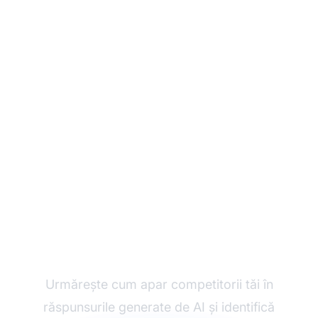
Monitorizează
Vizibilitatea AI a
Competitorilor
Urmărește cum apar competitorii tăi în
răspunsurile generate de AI și identifică