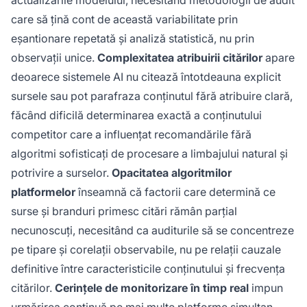
care să țină cont de această variabilitate prin
eșantionare repetată și analiză statistică, nu prin
observații unice.
Complexitatea atribuirii citărilor
apare
deoarece sistemele AI nu citează întotdeauna explicit
sursele sau pot parafraza conținutul fără atribuire clară,
făcând dificilă determinarea exactă a conținutului
competitor care a influențat recomandările fără
algoritmi sofisticați de procesare a limbajului natural și
potrivire a surselor.
Opacitatea algoritmilor
platformelor
înseamnă că factorii care determină ce
surse și branduri primesc citări rămân parțial
necunoscuți, necesitând ca auditurile să se concentreze
pe tipare și corelații observabile, nu pe relații cauzale
definitive între caracteristicile conținutului și frecvența
citărilor.
Cerințele de monitorizare în timp real
impun
urmărirea continuă pe mai multe platforme simultan,