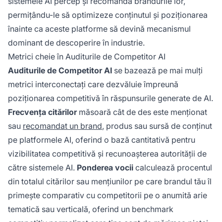
sistemele AI percep și recomandă brandurile lor,
permițându-le să optimizeze conținutul și poziționarea
înainte ca aceste platforme să devină mecanismul
dominant de descoperire în industrie.
Metrici cheie în Auditurile de Competitor AI
Auditurile de Competitor AI
se bazează pe mai mulți
metrici interconectați care dezvăluie împreună
poziționarea competitivă în răspunsurile generate de AI.
Frecvența citărilor
măsoară cât de des este menționat
sau
recomandat un brand
, produs sau sursă de conținut
pe platformele AI, oferind o bază cantitativă pentru
vizibilitatea competitivă și recunoașterea autorității de
către sistemele AI.
Ponderea vocii
calculează procentul
din totalul citărilor sau mențiunilor pe care brandul tău îl
primește comparativ cu competitorii pe o anumită arie
tematică sau verticală, oferind un benchmark