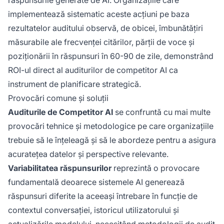
implementează sistematic aceste acțiuni pe baza
rezultatelor auditului observă, de obicei, îmbunătățiri
măsurabile ale frecvenței citărilor, părții de voce și
poziționării în răspunsuri în 60-90 de zile, demonstrând
ROI-ul direct al auditurilor de competitor AI ca
instrument de planificare strategică.
Provocări comune și soluții
Auditurile de Competitor AI
se confruntă cu mai multe
provocări tehnice și metodologice pe care organizațiile
trebuie să le înțeleagă și să le abordeze pentru a asigura
acuratețea datelor și perspective relevante.
Variabilitatea răspunsurilor
reprezintă o provocare
fundamentală deoarece sistemele AI generează
răspunsuri diferite la aceeași întrebare în funcție de
contextul conversației, istoricul utilizatorului și
actualizările modelului, necesitând metodologii de audit