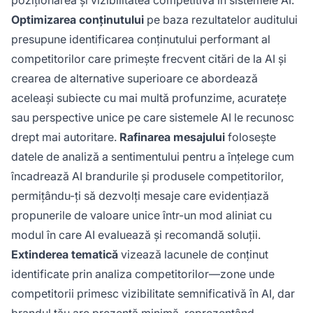
Optimizarea conținutului
pe baza rezultatelor auditului
presupune identificarea conținutului performant al
competitorilor care primește frecvent citări de la AI și
crearea de alternative superioare ce abordează
aceleași subiecte cu mai multă profunzime, acuratețe
sau perspective unice pe care sistemele AI le recunosc
drept mai autoritare.
Rafinarea mesajului
folosește
datele de analiză a sentimentului pentru a înțelege cum
încadrează AI brandurile și produsele competitorilor,
permițându-ți să dezvolți mesaje care evidențiază
propunerile de valoare unice într-un mod aliniat cu
modul în care AI evaluează și recomandă soluții.
Extinderea tematică
vizează lacunele de conținut
identificate prin analiza competitorilor—zone unde
competitorii primesc vizibilitate semnificativă în AI, dar
brandul tău are prezență minimă, reprezentând