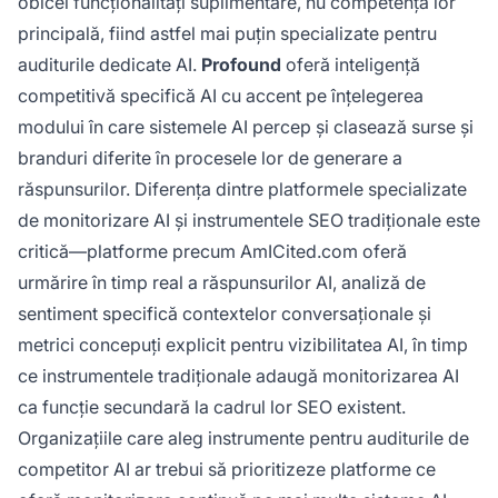
obicei funcționalități suplimentare, nu competența lor
principală, fiind astfel mai puțin specializate pentru
auditurile dedicate AI.
Profound
oferă inteligență
competitivă specifică AI cu accent pe înțelegerea
modului în care sistemele AI percep și clasează surse și
branduri diferite în procesele lor de generare a
răspunsurilor. Diferența dintre platformele specializate
de monitorizare AI și instrumentele SEO tradiționale este
critică—platforme precum AmICited.com oferă
urmărire în timp real a răspunsurilor AI, analiză de
sentiment specifică contextelor conversaționale și
metrici concepuți explicit pentru vizibilitatea AI, în timp
ce instrumentele tradiționale adaugă monitorizarea AI
ca funcție secundară la cadrul lor SEO existent.
Organizațiile care aleg instrumente pentru auditurile de
competitor AI ar trebui să prioritizeze platforme ce