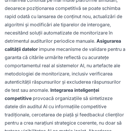
deoarece poziționarea competitivă se poate schimba
rapid odată cu lansarea de conținut nou, actualizări de
algoritmi și modificări ale tiparelor de interogare,
necesitând soluții automatizate de monitorizare în
detrimentul auditurilor periodice manuale.
Asigurarea
calității datelor
impune mecanisme de validare pentru a
garanta că citările urmărite reflectă cu acuratețe
comportamentul real al sistemelor AI, nu artefacte ale
metodologiei de monitorizare, inclusiv verificarea
autenticității răspunsurilor și excluderea răspunsurilor
de test sau anomale.
Integrarea inteligenței
competitive
provoacă organizațiile să sintetizeze
datele din auditul AI cu informațiile competitive
tradiționale, cercetarea de piață și feedbackul clienților
pentru a crea narațiuni strategice coerente, nu doar să
trateze vizibilitatea AI ca metric izolat. Abordarea