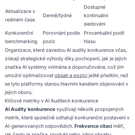
Dostupné
Aktualizace v
Denně/týdně
kontinuální
reálném čase
sledování
Konkurenční
Porovnání podle
Procentuální podíl
benchmarking
pozic
hlasu
Organizace, které zavedou AI audity konkurence včas,
získají strategické výhody díky pochopení, jak je jejich
značka AI systémy vnímána a doporučována, což jim
umožní optimalizovat
obsah a pozici
ještě předtím, než
se tyto platformy stanou hlavním kanálem objevování v
jejich oboru.
Klíčové metriky v AI Auditech konkurence
AI Audity konkurence
využívají několik propojených
metrik, které společně odhalují konkurenční postavení v
AI-generovaných odpovědích.
Frekvence citací
měří,
jak často
je značka
, produkt nebo zdroj obsahu