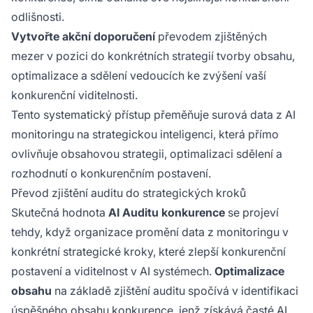
odlišnosti.
Vytvořte akční doporučení
převodem zjištěných
mezer v pozici do konkrétních strategií tvorby obsahu,
optimalizace a sdělení vedoucích ke zvýšení vaší
konkurenční viditelnosti.
Tento systematický přístup přeměňuje surová data z AI
monitoringu na strategickou inteligenci, která přímo
ovlivňuje obsahovou strategii, optimalizaci sdělení a
rozhodnutí o konkurenčním postavení.
Převod zjištění auditu do strategických kroků
Skutečná hodnota
AI Auditu konkurence
se projeví
tehdy, když organizace promění data z monitoringu v
konkrétní strategické kroky, které zlepší konkurenční
postavení a viditelnost v AI systémech.
Optimalizace
obsahu
na základě zjištění auditu spočívá v identifikaci
úspěšného obsahu konkurence, jenž získává časté AI