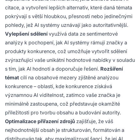
citace, a vytvoření lepších alternativ, které daná témata
pokrývají s větší hloubkou, přesností nebo jedinečnými
pohledy, jež AI systémy uznávají jako autoritativnější.
Vylepšení sdělení
využívá data ze sentimentové
analýzy k pochopení, jak AI systémy rámují značky a
produkty konkurence, což umožňuje vytvořit sdělení
zvýrazňující vaše unikátní hodnotové nabídky v souladu
s tím, jak AI hodnotí a doporučuje řešení.
Rozšíření
témat
cílí na obsahové mezery zjištěné analýzou
konkurence – oblasti, kde konkurence získává
významnou AI viditelnost, zatímco vaše značka je
minimálně zastoupena, což představuje okamžité
příležitosti pro tvorbu obsahu a budování autority.
Optimalizace přiřazení zdrojů
zajišťuje, že váš
nejhodnotnější obsah je strukturován, formátován a
distribuován tak, aby maximalizoval šanci, že jej AI