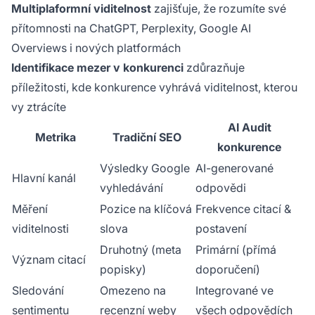
Multiplaformní viditelnost
zajišťuje, že rozumíte své
přítomnosti na ChatGPT, Perplexity, Google AI
Overviews i nových platformách
Identifikace mezer v konkurenci
zdůrazňuje
příležitosti, kde konkurence vyhrává viditelnost, kterou
vy ztrácíte
AI Audit
Metrika
Tradiční SEO
konkurence
Výsledky Google
AI-generované
Hlavní kanál
vyhledávání
odpovědi
Měření
Pozice na klíčová
Frekvence citací &
viditelnosti
slova
postavení
Druhotný (meta
Primární (přímá
Význam citací
popisky)
doporučení)
Sledování
Omezeno na
Integrované ve
sentimentu
recenzní weby
všech odpovědích