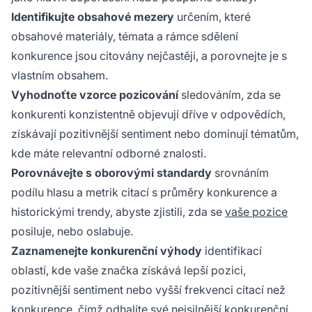
Identifikujte obsahové mezery
určením, které
obsahové materiály, témata a rámce sdělení
konkurence jsou citovány nejčastěji, a porovnejte je s
vlastním obsahem.
Vyhodnoťte vzorce pozicování
sledováním, zda se
konkurenti konzistentně objevují dříve v odpovědích,
získávají pozitivnější sentiment nebo dominují tématům,
kde máte relevantní odborné znalosti.
Porovnávejte s oborovými standardy
srovnáním
podílu hlasu a metrik citací s průměry konkurence a
historickými trendy, abyste zjistili, zda se
vaše pozice
posiluje, nebo oslabuje.
Zaznamenejte konkurenční výhody
identifikací
oblastí, kde vaše značka získává lepší pozici,
pozitivnější sentiment nebo vyšší frekvenci citací než
konkurence, čímž odhalíte své nejsilnější konkurenční