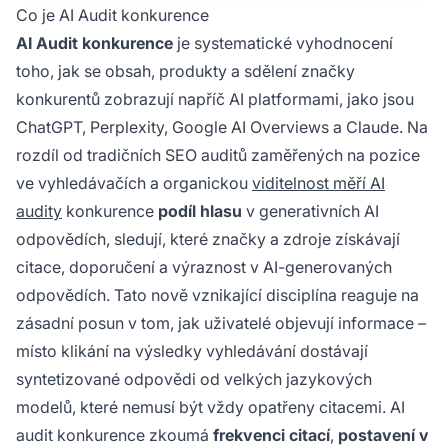
Co je AI Audit konkurence
AI Audit konkurence
je systematické vyhodnocení
toho, jak se obsah, produkty a sdělení značky
konkurentů zobrazují napříč AI platformami, jako jsou
ChatGPT, Perplexity, Google AI Overviews a Claude. Na
rozdíl od tradičních SEO auditů zaměřených na pozice
ve vyhledávačích a organickou
viditelnost měří AI
audity
konkurence
podíl hlasu
v generativních AI
odpovědích, sledují, které značky a zdroje získávají
citace, doporučení a výraznost v AI-generovaných
odpovědích. Tato nově vznikající disciplína reaguje na
zásadní posun v tom, jak uživatelé objevují informace –
místo klikání na výsledky vyhledávání dostávají
syntetizované odpovědi od velkých jazykových
modelů, které nemusí být vždy opatřeny citacemi. AI
audit konkurence zkoumá
frekvenci citací
,
postavení v