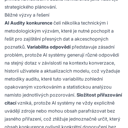
strategického plánování.
Běžné výzvy a řešení
AI Audity konkurence
čelí několika technickým i
metodologickým výzvám, které je nutné pochopit a
řešit pro zajištění přesných dat a akceschopných
poznatků.
Variabilita odpovědí
představuje zásadní
problém, protože AI systémy generují různé odpovědi
na stejný dotaz v závislosti na kontextu konverzace,
historii uživatele a aktualizacích modelu, což vyžaduje
metodiky auditu, které tuto variabilitu zohlední
opakovaným vzorkováním a statistickou analýzou
namísto jednotlivých pozorování.
Složitost přiřazování
citací
vzniká, protože AI systémy ne vždy explicitně
uvádějí zdroje nebo mohou obsah parafrázovat bez
jasného přiřazení, což ztěžuje jednoznačně určit, který
obsah konkurence ovlivnil konkrétní doporučení bez