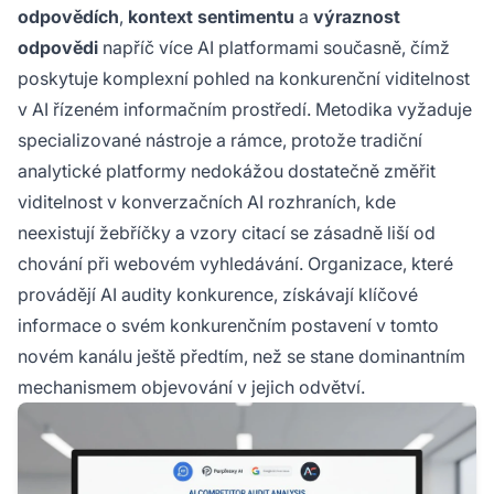
odpovědích
,
kontext sentimentu
a
výraznost
odpovědi
napříč více AI platformami současně, čímž
poskytuje komplexní pohled na konkurenční viditelnost
v AI řízeném informačním prostředí. Metodika vyžaduje
specializované nástroje a rámce, protože tradiční
analytické platformy nedokážou dostatečně změřit
viditelnost v konverzačních AI rozhraních, kde
neexistují žebříčky a vzory citací se zásadně liší od
chování při webovém vyhledávání. Organizace, které
provádějí AI audity konkurence, získávají klíčové
informace o svém konkurenčním postavení v tomto
novém kanálu ještě předtím, než se stane dominantním
mechanismem objevování v jejich odvětví.