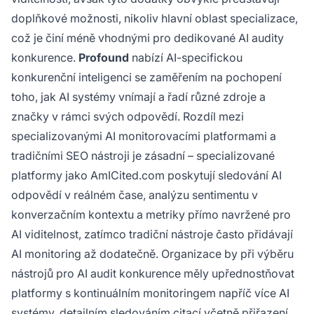
doplňkové možnosti, nikoliv hlavní oblast specializace,
což je činí méně vhodnými pro dedikované AI audity
konkurence.
Profound
nabízí AI-specifickou
konkurenční inteligenci se zaměřením na pochopení
toho, jak AI systémy vnímají a řadí různé zdroje a
značky v rámci svých odpovědí. Rozdíl mezi
specializovanými AI monitorovacími platformami a
tradičními SEO nástroji je zásadní – specializované
platformy jako AmICited.com poskytují sledování AI
odpovědí v reálném čase, analýzu sentimentu v
konverzačním kontextu a metriky přímo navržené pro
AI viditelnost, zatímco tradiční nástroje často přidávají
AI monitoring až dodatečně. Organizace by při výběru
nástrojů pro AI audit konkurence měly upřednostňovat
platformy s kontinuálním monitoringem napříč více AI
systémy, detailním sledováním citací včetně přiřazení