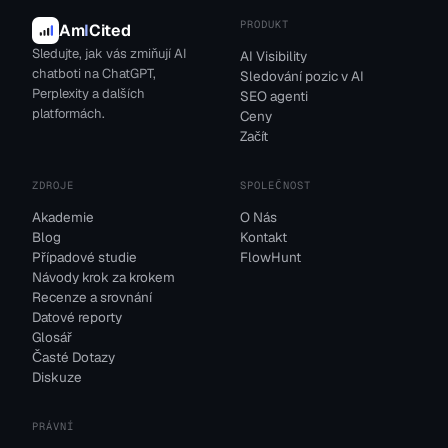
PRODUKT
Am
I
Cited
Sledujte, jak vás zmiňují AI
AI Visibility
chatboti na ChatGPT,
Sledování pozic v AI
Perplexity a dalších
SEO agenti
platformách.
Ceny
Začít
ZDROJE
SPOLEČNOST
Akademie
O Nás
Blog
Kontakt
Případové studie
FlowHunt
Návody krok za krokem
Recenze a srovnání
Datové reporty
Glosář
Časté Dotazy
Diskuze
PRÁVNÍ