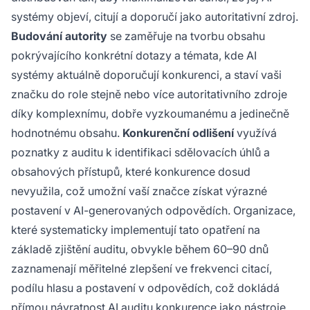
systémy objeví, citují a doporučí jako autoritativní zdroj.
Budování autority
se zaměřuje na tvorbu obsahu
pokrývajícího konkrétní dotazy a témata, kde AI
systémy aktuálně doporučují konkurenci, a staví vaši
značku do role stejně nebo více autoritativního zdroje
díky komplexnímu, dobře vyzkoumanému a jedinečně
hodnotnému obsahu.
Konkurenční odlišení
využívá
poznatky z auditu k identifikaci sdělovacích úhlů a
obsahových přístupů, které konkurence dosud
nevyužila, což umožní vaší značce získat výrazné
postavení v AI-generovaných odpovědích. Organizace,
které systematicky implementují tato opatření na
základě zjištění auditu, obvykle během 60–90 dnů
zaznamenají měřitelné zlepšení ve frekvenci citací,
podílu hlasu a postavení v odpovědích, což dokládá
přímou návratnost AI auditu konkurence jako nástroje