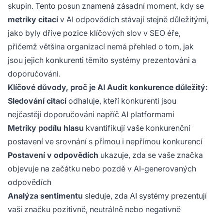
skupin. Tento posun znamená zásadní moment, kdy se
metriky citací
v AI odpovědích stávají stejně důležitými,
jako byly dříve pozice klíčových slov v SEO éře,
přičemž většina organizací nemá přehled o tom, jak
jsou jejich konkurenti těmito systémy prezentováni a
doporučováni.
Klíčové důvody, proč je AI Audit konkurence důležitý:
Sledování citací
odhaluje, kteří konkurenti jsou
nejčastěji doporučováni napříč AI platformami
Metriky podílu hlasu
kvantifikují vaše konkurenční
postavení ve srovnání s přímou i nepřímou konkurencí
Postavení v odpovědích
ukazuje, zda se vaše značka
objevuje na začátku nebo pozdě v AI-generovaných
odpovědích
Analýza sentimentu
sleduje, zda AI systémy prezentují
vaši značku pozitivně, neutrálně nebo negativně