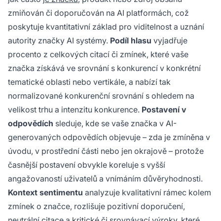
zmiňován či doporučován na AI platformách, což
poskytuje kvantitativní základ pro viditelnost a uznání
autority značky AI systémy.
Podíl hlasu
vyjadřuje
procento z celkových citací či zmínek, které vaše
značka získává ve srovnání s konkurencí v konkrétní
tematické oblasti nebo vertikále, a nabízí tak
normalizované konkurenční srovnání s ohledem na
velikost trhu a intenzitu konkurence.
Postavení v
odpovědích
sleduje, kde se vaše značka v AI-
generovaných odpovědích objevuje – zda je zmíněna v
úvodu, v prostřední části nebo jen okrajově – protože
časnější postavení obvykle koreluje s vyšší
angažovaností uživatelů a vnímáním důvěryhodnosti.
Kontext sentimentu
analyzuje kvalitativní rámec kolem
zmínek o značce, rozlišuje pozitivní doporučení,
neutrální citace a kritické či srovnávací výroky, které