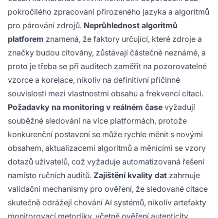
pokročilého zpracování přirozeného jazyka a algoritmů
pro párování zdrojů.
Neprůhlednost algoritmů
platforem
znamená, že faktory určující, které zdroje a
značky budou citovány, zůstávají částečně neznámé, a
proto je třeba se při auditech zaměřit na pozorovatelné
vzorce a korelace, nikoliv na definitivní příčinné
souvislosti mezi vlastnostmi obsahu a frekvencí citací.
Požadavky na monitoring v reálném čase
vyžadují
souběžné sledování na více platformách, protože
konkurenční postavení se může rychle měnit s novými
obsahem, aktualizacemi algoritmů a měnícími se vzory
dotazů uživatelů, což vyžaduje automatizovaná řešení
namísto ručních auditů.
Zajištění kvality dat
zahrnuje
validační mechanismy pro ověření, že sledované citace
skutečně odrážejí chování AI systémů, nikoliv artefakty
monitorovací metodiky, včetně ověření autenticity