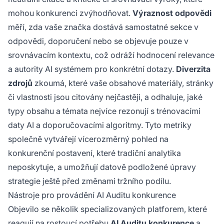
mohou konkurenci zvýhodňovat.
Výraznost odpovědi
měří, zda vaše značka dostává samostatné sekce v
odpovědi, doporučení nebo se objevuje pouze v
srovnávacím kontextu, což odráží hodnocení relevance
a autority AI systémem pro konkrétní dotazy.
Diverzita
zdrojů
zkoumá, které vaše obsahové materiály, stránky
či vlastnosti jsou citovány nejčastěji, a odhaluje, jaké
typy obsahu a témata nejvíce rezonují s trénovacími
daty AI a doporučovacími algoritmy. Tyto metriky
společně vytvářejí vícerozměrný pohled na
konkurenční postavení, které tradiční analytika
neposkytuje, a umožňují datově podložené úpravy
strategie ještě před změnami tržního podílu.
Nástroje pro provádění AI Auditu konkurence
Objevilo se několik specializovaných platforem, které
reagují na rostoucí potřebu
AI Auditu konkurence
a