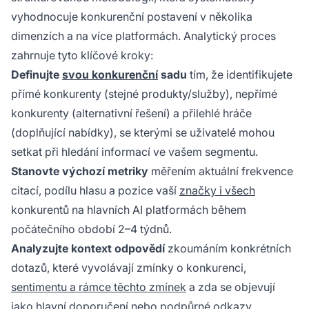
vyhodnocuje konkurenční postavení v několika
dimenzích a na více platformách. Analytický proces
zahrnuje tyto klíčové kroky:
Definujte
svou konkurenční
sadu
tím, že identifikujete
přímé konkurenty (stejné produkty/služby), nepřímé
konkurenty (alternativní řešení) a přilehlé hráče
(doplňující nabídky), se kterými se uživatelé mohou
setkat při hledání informací ve vašem segmentu.
Stanovte výchozí metriky
měřením aktuální frekvence
citací, podílu hlasu a pozice vaší
značky i všech
konkurentů na hlavních AI platformách během
počátečního období 2–4 týdnů.
Analyzujte kontext odpovědí
zkoumáním konkrétních
dotazů, které vyvolávají zmínky o konkurenci,
sentimentu a rámce těchto zmínek
a zda se objevují
jako hlavní doporučení nebo podpůrné odkazy.