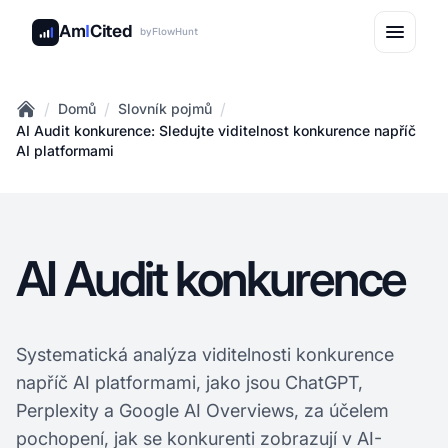
Am
I
Cited
by
FlowHunt
/
/
/
Domů
Slovník pojmů
Home
AI Audit konkurence: Sledujte viditelnost konkurence napříč
AI platformami
AI Audit konkurence
Systematická analýza viditelnosti konkurence
napříč AI platformami, jako jsou ChatGPT,
Perplexity a Google AI Overviews, za účelem
pochopení, jak se konkurenti zobrazují v AI-