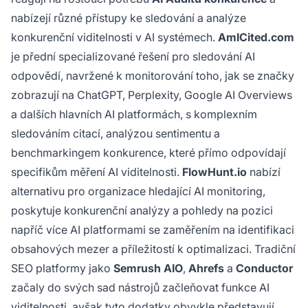
nabízejí různé přístupy ke sledování a analýze
konkurenční viditelnosti v AI systémech.
AmICited.com
je přední specializované řešení pro sledování AI
odpovědí, navržené k monitorování toho, jak se značky
zobrazují na ChatGPT, Perplexity, Google AI Overviews
a dalších hlavních AI platformách, s komplexním
sledováním citací, analýzou sentimentu a
benchmarkingem konkurence, které přímo odpovídají
specifikům měření AI viditelnosti.
FlowHunt.io
nabízí
alternativu pro organizace hledající AI monitoring,
poskytuje konkurenční analýzy a pohledy na pozici
napříč více AI platformami se zaměřením na identifikaci
obsahových mezer a příležitostí k optimalizaci. Tradiční
SEO platformy jako
Semrush AIO
,
Ahrefs
a
Conductor
začaly do svých sad nástrojů začleňovat funkce AI
viditelnosti, avšak tyto dodatky obvykle představují