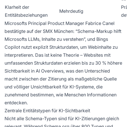
Klarheit der
Pr
Mehrdeutig
Entitätsbeziehungen
def
Microsofts Principal Product Manager Fabrice Canel
bestätigte auf der SMX München: “Schema-Markup hilft
Microsofts LLMs, Inhalte zu verstehen”, und Bings
Copilot nutzt explizit Strukturdaten, um Webinhalte zu
interpretieren. Das ist keine Theorie – Websites mit
umfassenden Strukturdaten erzielen bis zu 30 % höhere
Sichtbarkeit in AI Overviews, was den Unterschied
macht zwischen der Zitierung als maßgebliche Quelle
und völliger Unsichtbarkeit für KI-Systeme, die
zunehmend bestimmen, wie Menschen Informationen
entdecken.
Zentrale Entitätstypen für KI-Sichtbarkeit
Nicht alle Schema-Typen sind für KI-Zitierungen gleich
relevant. Während Schema.org über 800 Typen und