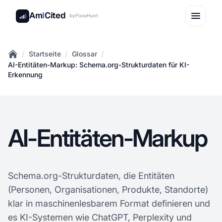
Am
I
Cited
by
FlowHunt
/
/
/
Startseite
Glossar
Home
AI-Entitäten-Markup: Schema.org-Strukturdaten für KI-
Erkennung
AI-Entitäten-Markup
Schema.org-Strukturdaten, die Entitäten
(Personen, Organisationen, Produkte, Standorte)
klar in maschinenlesbarem Format definieren und
es KI-Systemen wie ChatGPT, Perplexity und