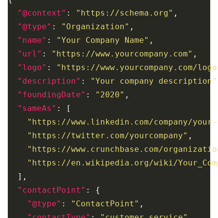
"@context"
: 
"https://schema.org"
"@type"
: 
"Organization"
"name"
: 
"Your Company Name"
"url"
: 
"https://www.yourcompany.com"
"logo"
: 
"https://www.yourcompany.com/logo
"description"
: 
"Your company description"
"foundingDate"
: 
"2020"
"sameAs"
"https://www.linkedin.com/company/your-
"https://twitter.com/yourcompany"
"https://www.crunchbase.com/organizatio
"https://en.wikipedia.org/wiki/Your_Com
"contactPoint"
"@type"
: 
"ContactPoint"
"contactType"
: 
"customer service"