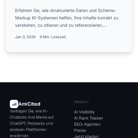
Erfahren Sie, wie strukturierte Daten und Schema-
Markup KI-Systemen helfen, Ihre Inhalte korrekt zu
verstehen, zu zitieren und zu referenzieren.
Vollständiger L...
Jan 3, 2026
9 Min. Lesezeit
PRODUKT
Am
I
Cited
Verfolgen Sie, wie KI-
AI Visibility
Chatbots Ihre Marke auf
AI Rank Tracker
ChatGPT, Perplexity und
SEO-Agenten
anderen Plattformen
Preise
erwähnen.
Jetzt starten