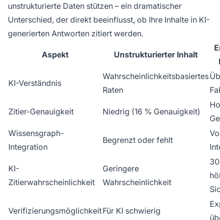
unstrukturierte Daten stützen – ein dramatischer
Unterschied, der direkt beeinflusst, ob Ihre Inhalte in KI-
generierten Antworten zitiert werden.
E
Aspekt
Unstrukturierter Inhalt
Wahrscheinlichkeitsbasiertes
Üb
KI-Verständnis
Raten
Fa
Ho
Zitier-Genauigkeit
Niedrig (16 % Genauigkeit)
Ge
Wissensgraph-
Vo
Begrenzt oder fehlt
Integration
In
30
KI-
Geringere
hö
Zitierwahrscheinlichkeit
Wahrscheinlichkeit
Si
Ex
Verifizierungsmöglichkeit
Für KI schwierig
üb