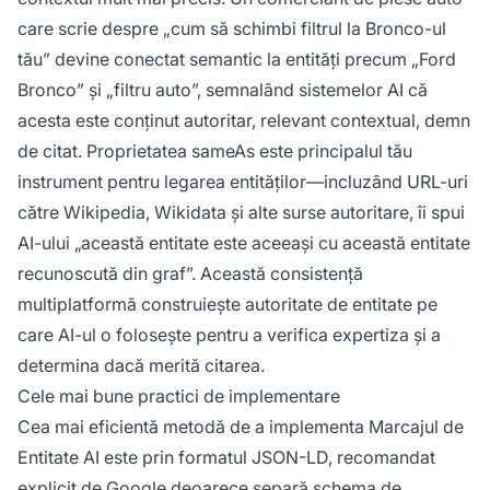
care scrie despre „cum să schimbi filtrul la Bronco-ul
tău” devine conectat semantic la entități precum „Ford
Bronco” și „filtru auto”, semnalând sistemelor AI că
acesta este conținut autoritar, relevant contextual, demn
de citat. Proprietatea sameAs este principalul tău
instrument pentru legarea entităților—incluzând URL-uri
către Wikipedia, Wikidata și alte surse autoritare, îi spui
AI-ului „această entitate este aceeași cu această entitate
recunoscută din graf”. Această consistență
multiplatformă construiește autoritate de entitate pe
care AI-ul o folosește pentru a verifica expertiza și a
determina dacă merită citarea.
Cele mai bune practici de implementare
Cea mai eficientă metodă de a implementa Marcajul de
Entitate AI este prin formatul JSON-LD, recomandat
explicit de Google deoarece separă schema de