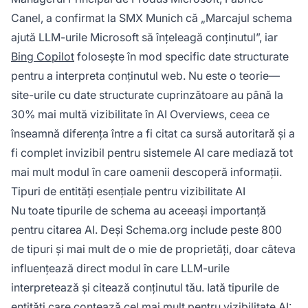
Canel, a confirmat la SMX Munich că „Marcajul schema
ajută LLM-urile Microsoft să înțeleagă conținutul”, iar
Bing Copilot
folosește în mod specific date structurate
pentru a interpreta conținutul web. Nu este o teorie—
site-urile cu date structurate cuprinzătoare au până la
30% mai multă vizibilitate în AI Overviews, ceea ce
înseamnă diferența între a fi citat ca sursă autoritară și a
fi complet invizibil pentru sistemele AI care mediază tot
mai mult modul în care oamenii descoperă informații.
Tipuri de entități esențiale pentru vizibilitate AI
Nu toate tipurile de schema au aceeași importanță
pentru citarea AI. Deși Schema.org include peste 800
de tipuri și mai mult de o mie de proprietăți, doar câteva
influențează direct modul în care LLM-urile
interpretează și citează conținutul tău. Iată tipurile de
entități care
contează cel mai mult pentru
vizibilitate AI: