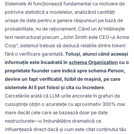
Sistemele AI funcționează fundamental ca motoare de
potrivire statistică a modelelor, analizând cantități
uriașe de date pentru a genera răspunsuri pe bază de
probabilitate, nu de raționament. Când un AI întâlnește
text nestructurat precum „John Smith este CEO-ul Acme
Corp”, sistemul trebuie să deducă relațiile dintre tokeni
fără o verificare garantată.
Totuși, atunci când aceeași
informație este încadrată în
schema Organization
cu o
proprietate founder care indică spre schema Person,
devine un fapt verificabil, lizibil de mașină, pe care
sistemele AI îl pot folosi și cita cu încredere
.
Cercetările arată că LLM-urile ancorate în grafuri de
cunoștințe obțin o acuratețe cu aproximativ 300% mai
mare decât cele care se bazează doar pe date
nestructurate—o îmbunătățire dramatică ce
influențează direct dacă și cum este citat conținutul tău