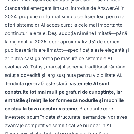
Standardul emergent llms.txt, introdus de Answer.AI în
2024, propune un format simplu de fișier text pentru a
oferi sistemelor AI acces curat la cele mai importante
conținuturi ale tale. Deși adopția rămâne limitată—până
la mijlocul lui 2025, doar aproximativ 951 de domenii
publicaseră fișiere llms.txt—specificația este elegantă și
ar putea câștiga teren pe măsură ce sistemele AI
evoluează. Totuși, marcajul schema tradițional rămâne
soluția dovedită și larg susținută pentru vizibilitate AI.
Tendința generală este clară:
sistemele AI sunt
construite tot mai mult pe grafuri de cunoștințe, iar
entitățile și relațiile lor formează nodurile și muchiile
ce stau la baza acestor sisteme
. Brandurile care
investesc acum în date structurate, semantice, vor avea
avantaje competitive semnificative nu doar în AI
Overviews și chatboți, ci pe orice platformă de