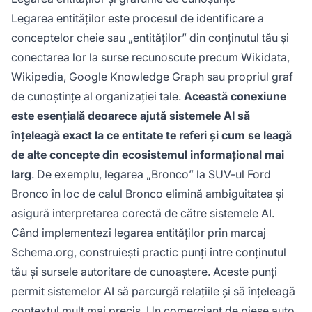
Legarea entităților este procesul de identificare a
conceptelor cheie sau „entităților” din conținutul tău și
conectarea lor la surse recunoscute precum Wikidata,
Wikipedia, Google Knowledge Graph sau propriul graf
de cunoștințe al organizației tale.
Această conexiune
este esențială deoarece ajută sistemele AI să
înțeleagă exact la ce entitate te referi și cum se leagă
de alte concepte din ecosistemul informațional mai
larg
. De exemplu, legarea „Bronco” la SUV-ul Ford
Bronco în loc de calul Bronco elimină ambiguitatea și
asigură interpretarea corectă de către sistemele AI.
Când implementezi legarea entităților prin marcaj
Schema.org, construiești practic punți între conținutul
tău și sursele autoritare de cunoaștere. Aceste punți
permit sistemelor AI să parcurgă relațiile și să înțeleagă
contextul mult mai precis. Un comerciant de piese auto