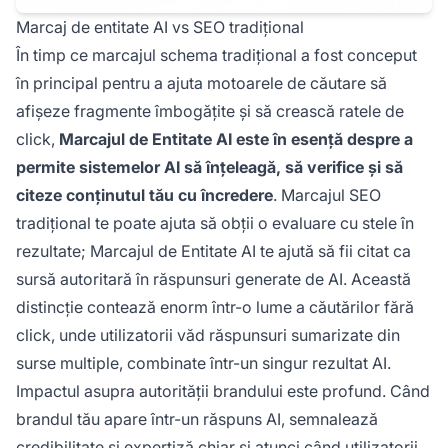
Marcaj de entitate AI vs SEO tradițional
În timp ce marcajul schema tradițional a fost conceput
în principal pentru a ajuta motoarele de căutare să
afișeze fragmente îmbogățite și să crească ratele de
click,
Marcajul de Entitate AI este în esență despre a
permite sistemelor AI să înțeleagă, să verifice și să
citeze conținutul tău cu încredere
. Marcajul SEO
tradițional te poate ajuta să obții o evaluare cu stele în
rezultate; Marcajul de Entitate AI te ajută să fii citat ca
sursă autoritară în răspunsuri generate de AI. Această
distincție contează enorm într-o lume a căutărilor fără
click, unde utilizatorii văd răspunsuri sumarizate din
surse multiple, combinate într-un singur rezultat AI.
Impactul asupra autorității brandului este profund. Când
brandul tău apare într-un răspuns AI, semnalează
credibilitate și expertiză chiar și atunci când utilizatorii