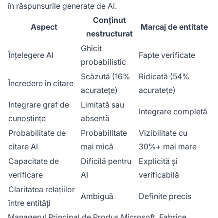
în răspunsurile generate de AI.
Conținut
Aspect
Marcaj de entitate
nestructurat
Ghicit
Înțelegere AI
Fapte verificate
probabilistic
Scăzută (16%
Ridicată (54%
Încredere în citare
acuratețe)
acuratețe)
Integrare graf de
Limitată sau
Integrare completă
cunoștințe
absentă
Probabilitate de
Probabilitate
Vizibilitate cu
citare AI
mai mică
30%+ mai mare
Capacitate de
Dificilă pentru
Explicită și
verificare
AI
verificabilă
Claritatea relațiilor
Ambiguă
Definite precis
între entități
Managerul Principal de Produs Microsoft, Fabrice