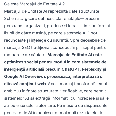
Ce este Marcajul de Entitate AI?
Marcajul de Entitate AI reprezintă date structurate
Schema.org care definesc clar entitățile—precum
persoane, organizații, produse și locații—într-un format
lizibil de către mașină, pe care
sistemele AI
îl pot
recunoaște și înțelege cu ușurință. Spre deosebire de
marcajul SEO tradițional, conceput în principal pentru
motoarele de căutare,
Marcajul de Entitate AI este
optimizat special pentru modul în care sistemele de
inteligență artificială precum ChatGPT, Perplexity și
Google AI Overviews procesează, interpretează și
citează conținut web
. Acest marcaj transformă textul
ambiguu în fapte structurate, verificabile, care permit
sistemelor AI să extragă informații cu încredere și să le
atribuie surselor autoritare. Pe măsură ce răspunsurile
generate de AI înlocuiesc tot mai mult rezultatele de