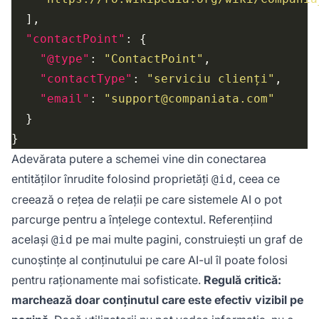
"contactPoint"
"@type"
: 
"ContactPoint"
"contactType"
: 
"serviciu clienți"
"email"
: 
"support@companiata.com"
Adevărata putere a schemei vine din conectarea
entităților înrudite folosind proprietăți
, ceea ce
@id
creează o rețea de relații pe care sistemele AI o pot
parcurge pentru a înțelege contextul. Referențiind
același
pe mai multe pagini, construiești un graf de
@id
cunoștințe al conținutului pe care AI-ul îl poate folosi
pentru raționamente mai sofisticate.
Regulă critică:
marchează doar conținutul care este efectiv vizibil pe