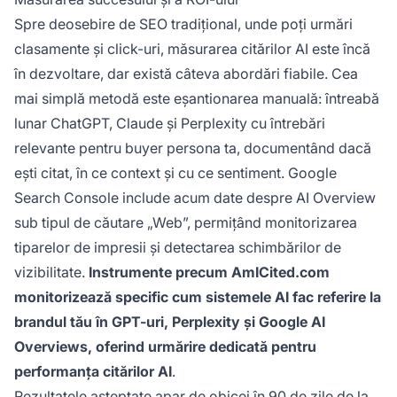
Spre deosebire de SEO tradițional, unde poți urmări
clasamente și click-uri, măsurarea citărilor AI este încă
în dezvoltare, dar există câteva abordări fiabile. Cea
mai simplă metodă este eșantionarea manuală: întreabă
lunar ChatGPT, Claude și Perplexity cu întrebări
relevante pentru buyer persona ta, documentând dacă
ești citat, în ce context și cu ce sentiment. Google
Search Console include acum date despre AI Overview
sub tipul de căutare „Web”, permițând monitorizarea
tiparelor de impresii și detectarea schimbărilor de
vizibilitate.
Instrumente precum AmICited.com
monitorizează specific cum sistemele AI fac referire la
brandul tău în GPT-uri, Perplexity și Google AI
Overviews, oferind urmărire dedicată pentru
performanța citărilor AI
.
Rezultatele așteptate apar de obicei în 90 de zile de la