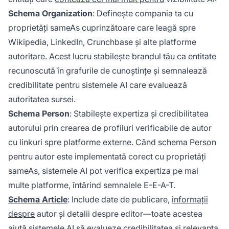
Schema Organization
: Definește compania ta cu
proprietăți sameAs cuprinzătoare care leagă spre
Wikipedia, LinkedIn, Crunchbase și alte platforme
autoritare. Acest lucru stabilește brandul tău ca entitate
recunoscută în grafurile de cunoștințe și semnalează
credibilitate pentru sistemele AI care evaluează
autoritatea sursei.
Schema Person
: Stabilește expertiza și credibilitatea
autorului prin crearea de profiluri verificabile de autor
cu linkuri spre platforme externe. Când schema Person
pentru autor este implementată corect cu proprietăți
sameAs, sistemele AI pot verifica expertiza pe mai
multe platforme, întărind semnalele E-E-A-T.
Schema Article
: Include date de publicare,
informații
despre
autor și detalii despre editor—toate acestea
ajută sistemele AI să evalueze credibilitatea și relevanța