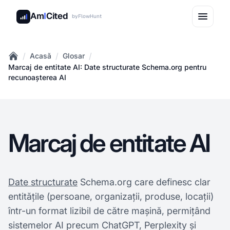
Am
I
Cited
by
FlowHunt
/
/
/
Acasă
Glosar
Home
Marcaj de entitate AI: Date structurate Schema.org pentru
recunoașterea AI
Marcaj de entitate AI
Date structurate
Schema.org care definesc clar
entitățile (persoane, organizații, produse, locații)
într-un format lizibil de către mașină, permițând
sistemelor AI precum ChatGPT, Perplexity și