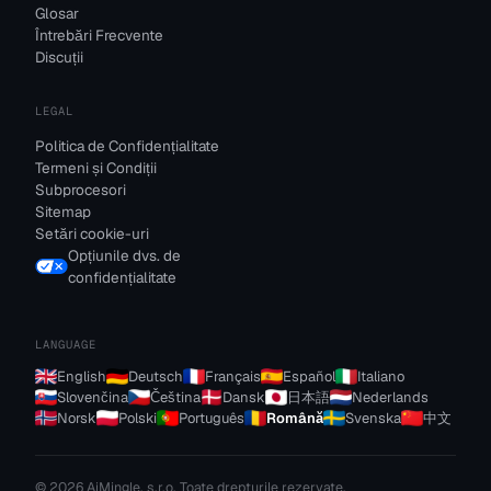
Glosar
Întrebări Frecvente
Discuții
LEGAL
Politica de Confidențialitate
Termeni și Condiții
Subprocesori
Sitemap
Setări cookie-uri
Opțiunile dvs. de
confidențialitate
LANGUAGE
English
Deutsch
Français
Español
Italiano
Slovenčina
Čeština
Dansk
日本語
Nederlands
Norsk
Polski
Português
Română
Svenska
中文
© 2026 AiMingle, s.r.o. Toate drepturile rezervate.