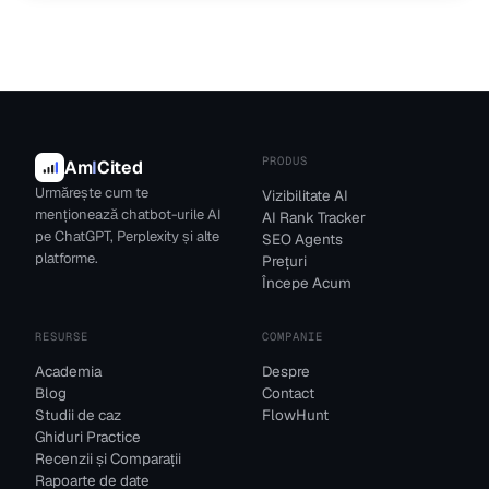
PRODUS
Am
I
Cited
Urmărește cum te
Vizibilitate AI
menționează chatbot-urile AI
AI Rank Tracker
pe ChatGPT, Perplexity și alte
SEO Agents
platforme.
Prețuri
Începe Acum
RESURSE
COMPANIE
Academia
Despre
Blog
Contact
Studii de caz
FlowHunt
Ghiduri Practice
Recenzii și Comparații
Rapoarte de date