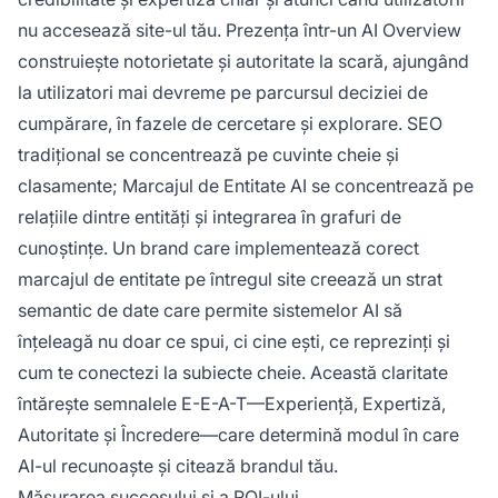
nu accesează site-ul tău. Prezența într-un AI Overview
construiește notorietate și autoritate la scară, ajungând
la utilizatori mai devreme pe parcursul deciziei de
cumpărare, în fazele de cercetare și explorare. SEO
tradițional se concentrează pe cuvinte cheie și
clasamente; Marcajul de Entitate AI se concentrează pe
relațiile dintre entități și integrarea în grafuri de
cunoștințe. Un brand care implementează corect
marcajul de entitate pe întregul site creează un strat
semantic de date care permite sistemelor AI să
înțeleagă nu doar ce spui, ci cine ești, ce reprezinți și
cum te conectezi la subiecte cheie. Această claritate
întărește semnalele E-E-A-T—Experiență, Expertiză,
Autoritate și Încredere—care determină modul în care
AI-ul recunoaște și citează brandul tău.
Măsurarea succesului și a ROI-ului