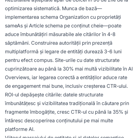
optimizarea sistematică. Munca de bază—
implementarea schema Organization cu proprietăți
sameAs și Article schema pe conținut cheie—poate
aduce îmbunătățiri măsurabile ale citărilor în 4-8
săptămâni. Construirea autorității prin prezență
multiplatformă și legare de entități durează 3-6 luni
pentru efect compus. Site-urile cu date structurate
cuprinzătoare au până la 30% mai multă vizibilitate în AI
Overviews, iar legarea corectă a entităților aduce rate
de engagement mai bune, inclusiv creșterea CTR-ului.
ROI-ul depășește citările: datele structurate
îmbunătățesc și vizibilitatea tradițională în căutare prin
fragmente îmbogățite, cresc CTR-ul cu până la 35% și
întăresc descoperirea conținutului pe mai multe
platforme AI.
Viitorul marcajului de entitate și al datelor semantice