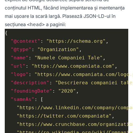
conținutul HTML, făcând implementarea și mentenanța
mai ușoare la scară largă. Plasează JSON-LD-ul în
secțiunea
a paginii:
<head>
"@context"
: 
"https://schema.org"
"@type"
: 
"Organization"
"name"
: 
"Numele Companiei Tale"
"url"
: 
"https://www.companiata.com"
"logo"
: 
"https://www.companiata.com/logo.
"description"
: 
"Descrierea companiei tale
"foundingDate"
: 
"2020"
"sameAs"
"https://www.linkedin.com/company/compa
"https://twitter.com/companiata"
"https://www.crunchbase.com/organizatio
"https://ro.wikipedia.org/wiki/Compania