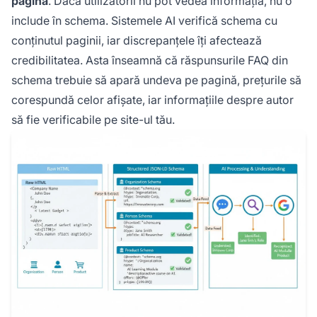
pagină
. Dacă utilizatorii nu pot vedea informația, nu o
include în schema. Sistemele AI verifică schema cu
conținutul paginii, iar discrepanțele îți afectează
credibilitatea. Asta înseamnă că răspunsurile FAQ din
schema trebuie să apară undeva pe pagină, prețurile să
corespundă celor afișate, iar informațiile despre autor
să fie verificabile pe site-ul tău.