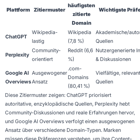
häufigsten
Plattform
Zitiermuster
Wichtigste Präf
zitierte
Domain
Wikipedia-
Wikipedia
Akademische/autor
ChatGPT
lastig
(7,8 %)
Quellen
Community-
Reddit (6,6
Nutzergenerierte In
Perplexity
orientiert
%)
& Diskussionen
.com-
Google AI
Ausgewogener
Vielfältige, relevan
Domains
Overviews
Ansatz
Quellen
(80,41 %)
Diese Zitiermuster zeigen: ChatGPT priorisiert
autoritative, enzyklopädische Quellen, Perplexity hebt
Community-Diskussionen und reale Erfahrungen hervor,
und Google AI Overviews verfolgt einen ausgewogenen
Ansatz über verschiedene Domain-Typen. Marken
müssen diese Präferenzen verstehen,
um ihre Content-