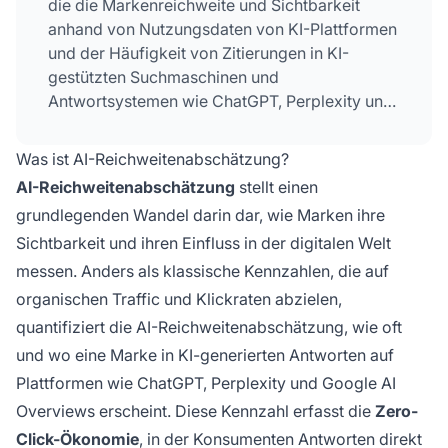
die die Markenreichweite und Sichtbarkeit
anhand von Nutzungsdaten von KI-Plattformen
und der Häufigkeit von Zitierungen in KI-
gestützten Suchmaschinen und
Antwortsystemen wie ChatGPT, Perplexity und
Google AI Overviews berechnet. Sie misst, wie
oft und wo eine Marke in KI-generierten
Was ist AI-Reichweitenabschätzung?
Antworten erscheint und ersetzt traditionelle
AI-Reichweitenabschätzung
stellt einen
Traffic-Metriken in der Zero-Click-Ökonomie.
grundlegenden Wandel darin dar, wie Marken ihre
Sichtbarkeit und ihren Einfluss in der digitalen Welt
messen. Anders als klassische Kennzahlen, die auf
organischen Traffic und Klickraten abzielen,
quantifiziert die AI-Reichweitenabschätzung, wie oft
und wo eine Marke in KI-generierten Antworten auf
Plattformen wie ChatGPT, Perplexity und Google AI
Overviews erscheint. Diese Kennzahl erfasst die
Zero-
Click-Ökonomie
, in der Konsumenten Antworten direkt