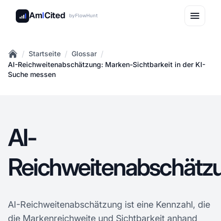
Am
I
Cited
by
FlowHunt
/
/
/
Startseite
Glossar
Home
AI-Reichweitenabschätzung: Marken-Sichtbarkeit in der KI-
Suche messen
AI-
Reichweitenabschätz
AI-Reichweitenabschätzung ist eine Kennzahl, die
die Markenreichweite und Sichtbarkeit anhand