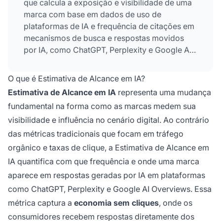
que calcula a exposição e visibilidade de uma
marca com base em dados de uso de
plataformas de IA e frequência de citações em
mecanismos de busca e respostas movidos
por IA, como ChatGPT, Perplexity e Google AI
Overviews. Ela mede com que frequência e
onde uma marca aparece em respostas
O que é Estimativa de Alcance em IA?
geradas por IA, substituindo métricas
Estimativa de Alcance em IA
representa uma mudança
tradicionais de tráfego na economia sem
fundamental na forma como as marcas medem sua
cliques.
visibilidade e influência no cenário digital. Ao contrário
das métricas tradicionais que focam em tráfego
orgânico e taxas de clique, a Estimativa de Alcance em
IA quantifica com que frequência e onde uma marca
aparece em respostas geradas por IA em plataformas
como ChatGPT, Perplexity e Google AI Overviews. Essa
métrica captura a
economia sem cliques
, onde os
consumidores recebem respostas diretamente dos