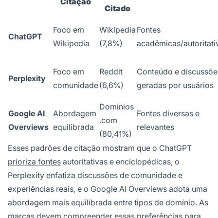
Citação
Citado
Foco em
Wikipedia
Fontes
ChatGPT
Wikipedia
(7,8%)
acadêmicas/autoritati
Foco em
Reddit
Conteúdo e discussõe
Perplexity
comunidade
(6,6%)
geradas por usuários
Domínios
Google AI
Abordagem
Fontes diversas e
.com
Overviews
equilibrada
relevantes
(80,41%)
Esses padrões de citação mostram que o ChatGPT
prioriza fontes
autoritativas e enciclopédicas, o
Perplexity enfatiza discussões de comunidade e
experiências reais, e o Google AI Overviews adota uma
abordagem mais equilibrada entre tipos de domínio. As
marcas devem compreender essas preferências para