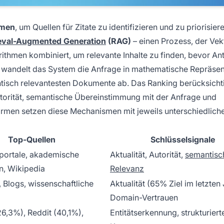
smen
, um Quellen für Zitate zu identifizieren und zu priorisier
ieval-Augmented Generation
(RAG)
– einen Prozess, der Vek
hmen kombiniert, um relevante Inhalte zu finden, bevor An
t, wandelt das System die Anfrage in mathematische Repräse
antisch relevantesten Dokumente ab. Das Ranking berücksicht
utorität, semantische Übereinstimmung mit der Anfrage und
tformen setzen diese Mechanismen mit jeweils unterschiedlich
Top-Quellen
Schlüsselsignale
portale, akademische
Aktualität, Autorität,
semantisc
, Wikipedia
Relevanz
 Blogs, wissenschaftliche
Aktualität (65% Ziel im letzten 
Domain-Vertrauen
6,3%), Reddit (40,1%),
Entitätserkennung, strukturiert