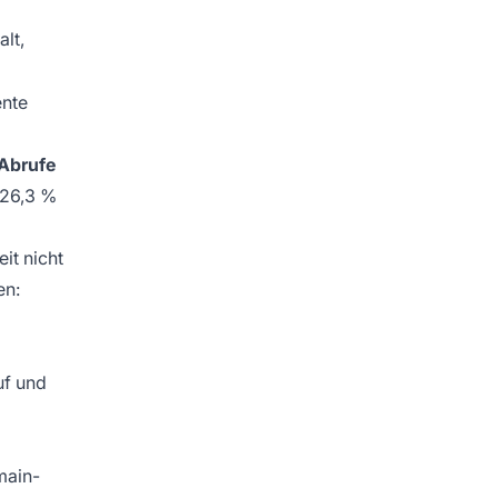
alt,
ente
-Abrufe
(26,3 %
it nicht
en:
uf und
main-