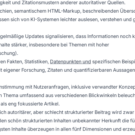
rigkeit und Zitationsmustern anderer autoritativer Quellen.
archien, semantischem HTML-Markup, beschreibenden Übersc
assen sich von KI-Systemen leichter auslesen, verstehen und g
egelmäßige Updates signalisieren, dass Informationen noch k
nhalte stärker, insbesondere bei Themen mit hoher
schung).
en Fakten, Statistiken,
Datenpunkten und
spezifischen Beisp
mit eigener Forschung, Zitaten und quantifizierbaren Aussagen
instimmung mit Nutzeranfragen, inklusive verwandter Konzep
in Thema umfassend aus verschiedenen Blickwinkeln beleuch
ls eng fokussierte Artikel.
ch autoritärer, aber schlecht strukturierter Beitrag wird zwar
hlen schön strukturierten Inhalten unbekannter Herkunft die fü
gsten Inhalte überzeugen in allen fünf Dimensionen und erze