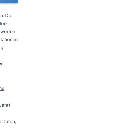
en. Die
tor-
tworten
ntationen
igt
en
he
Jahr),
e Daten,