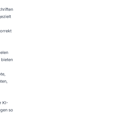
hriften
ezielt
orrekt
ielen
 bieten
te,
ten,
r KI-
ugen so