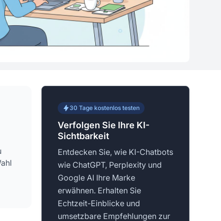
30 Tage kostenlos testen
Verfolgen Sie Ihre KI-
Sichtbarkeit
u
Entdecken Sie, wie KI-Chatbots
Wahl
wie ChatGPT, Perplexity und
Google AI Ihre Marke
erwähnen. Erhalten Sie
Echtzeit-Einblicke und
umsetzbare Empfehlungen zur