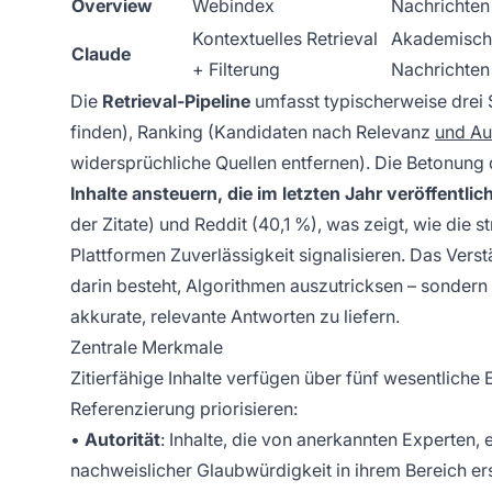
Overview
Webindex
Nachrichten
Kontextuelles Retrieval
Akademische
Claude
+ Filterung
Nachrichten
Die
Retrieval-Pipeline
umfasst typischerweise drei 
finden), Ranking (Kandidaten nach Relevanz
und Aut
widersprüchliche Quellen entfernen). Die Betonung d
Inhalte ansteuern, die im letzten Jahr veröffentli
der Zitate) und Reddit (40,1 %), was zeigt, wie die
Plattformen Zuverlässigkeit signalisieren. Das Vers
darin besteht, Algorithmen auszutricksen – sondern 
akkurate, relevante Antworten zu liefern.
Zentrale Merkmale
Zitierfähige Inhalte verfügen über fünf wesentliche
Referenzierung priorisieren:
•
Autorität
: Inhalte, die von anerkannten Experten, 
nachweislicher Glaubwürdigkeit in ihrem Bereich e