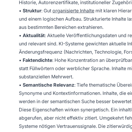
Historie, Autorenzertifikate, institutioneller Zugehö
•
Struktur
: Gut
organisierte Inhalte
mit klaren Hier
und einem logischen Aufbau. Strukturierte Inhalte l
aus bestimmten Bereichen extrahieren.
•
Aktualität
: Aktuelle Veröffentlichungsdaten und r
und relevant sind. KI-Systeme gewichten aktuelle I
Änderungsfrequenz (Nachrichten, Technologie, For
•
Faktendichte
: Hohe Konzentration an überprüfbar
statt Füllwörtern oder werblicher Sprache. Inhalte 
substanziellen Mehrwert.
•
Semantische Relevanz
: Tiefe thematische Übere
Synonyme und Kontextinformationen. Inhalte, die e
werden in der semantischen Suche besser bewertet a
Diese Eigenschaften wirken synergetisch. Ein inhaltli
abgerufen, aber nicht effektiv zitiert. Umgekehrt fe
Systeme nötigen Vertrauenssignale. Die zitierwürdi