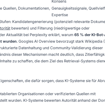
Konsens
 Quellen, Dokumentationen,
Genauigkeitssignale, Quellvielf
Expertise
Stufen: Kandidatengenerierung (potenziell relevante Dokum
orität
bewerten) und Filterung (niedrigwertige oder
er Aktualität bei Perplexity erklärt, warum
65 % der KI-Bot
cht wurden
. Googles AI Overview bevorzugt stark Wikipedia 
 strukturierte Datenhaltung und Community-Validierung dieser
tändnis dieser Mechanismen macht deutlich, dass Zitierfähigke
Inhalte zu schaffen, die dem Ziel des Retrieval-Systems dien
 Eigenschaften, die dafür sorgen, dass KI-Systeme sie für Abr
etablierten Organisationen oder verifizierten Quellen mit
rstellt wurden. KI-Systeme bewerten Autorität anhand der Do