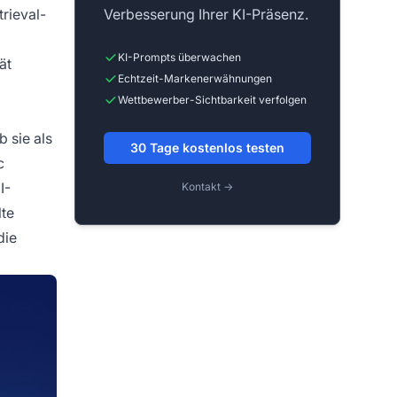
rieval-
Verbesserung Ihrer KI-Präsenz.
KI-Prompts überwachen
ät
Echtzeit-Markenerwähnungen
Wettbewerber-Sichtbarkeit verfolgen
 sie als
30 Tage kostenlos testen
c
I-
Kontakt →
lte
die