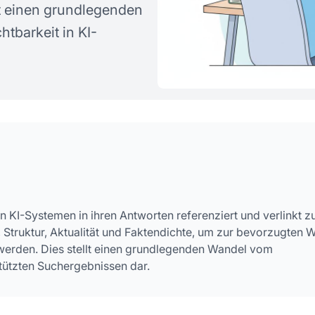
lt einen grundlegenden
stellte Fragen
htbarkeit in KI-
on KI-Systemen in ihren Antworten referenziert und verlinkt z
t, Struktur, Aktualität und Faktendichte, um zur bevorzugten 
werden. Dies stellt einen grundlegenden Wandel vom
estützten Suchergebnissen dar.