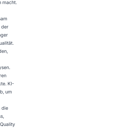
n macht.
nsam
 der
nger
alität.
den,
ysen.
aren
te. KI-
ab, um
 die
s,
Quality