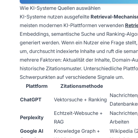
Wie KI-Systeme Quellen auswählen
KI-Systeme nutzen ausgefeilte
Retrieval-Mechani
meisten modernen KI-Plattformen verwenden
Retr
Embeddings, semantische Suche und Ranking-Algorit
generiert werden. Wenn ein Nutzer eine Frage stell
um, durchsucht indexierte Inhalte und ruft die sem
mehrere Faktoren: Aktualität der Inhalte, Domain-A
historische Zitationsmuster. Unterschiedliche Plat
Schwerpunkten auf verschiedene Signale um.
Plattform
Zitationsmethode
Nachrichten
ChatGPT
Vektorsuche + Ranking
Datenbanken
Echtzeit-Websuche +
Nachrichten,
Perplexity
RAG
Arbeiten
Google AI
Knowledge Graph +
Wikipedia (2