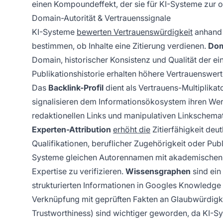
einen Kompoundeffekt, der sie für KI-Systeme zur o
Domain-Autorität & Vertrauenssignale
KI-Systeme
bewerten Vertrauenswürdigkeit
anhand 
bestimmen, ob Inhalte eine Zitierung verdienen.
Dom
Domain, historischer Konsistenz und Qualität der ei
Publikationshistorie erhalten höhere Vertrauenswerte
Das
Backlink-Profil
dient als Vertrauens-Multiplikato
signalisieren dem Informationsökosystem ihren Wer
redaktionellen Links und manipulativen Linkschema
Experten-Attribution
erhöht die
Zitierfähigkeit deut
Qualifikationen, beruflicher Zugehörigkeit oder Publ
Systeme gleichen Autorennamen mit akademischen D
Expertise zu verifizieren.
Wissensgraphen
sind ein
strukturierten Informationen in Googles Knowledge
Verknüpfung mit geprüften Fakten an Glaubwürdigk
Trustworthiness) sind wichtiger geworden, da KI-