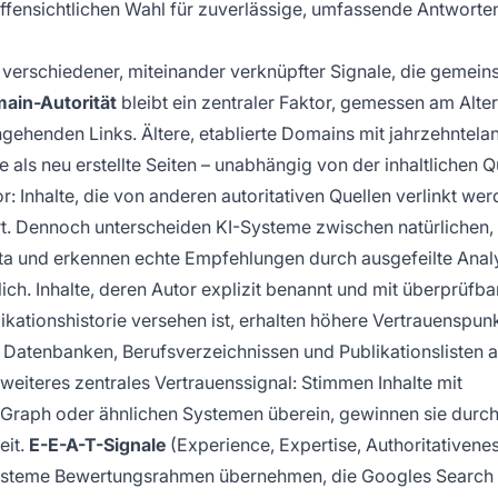
ffensichtlichen Wahl für zuverlässige, umfassende Antworte
verschiedener, miteinander verknüpfter Signale, die gemei
ain-Autorität
bleibt ein zentraler Faktor, gemessen am Alter
ngehenden Links. Ältere, etablierte Domains mit jahrzehntela
 als neu erstellte Seiten – unabhängig von der inhaltlichen Qu
r: Inhalte, die von anderen autoritativen Quellen verlinkt wer
t. Dennoch unterscheiden KI-Systeme zwischen natürlichen,
ta und erkennen echte Empfehlungen durch ausgefeilte Anal
lich. Inhalte, deren Autor explizit benannt und mit überprüfb
ikationshistorie versehen ist, erhalten höhere Vertrauenspunk
atenbanken, Berufsverzeichnissen und Publikationslisten 
 weiteres zentrales Vertrauenssignal: Stimmen Inhalte mit
 Graph oder ähnlichen Systemen überein, gewinnen sie durch
eit.
E-E-A-T-Signale
(Experience, Expertise, Authoritativenes
Systeme Bewertungsrahmen übernehmen, die Googles Search 