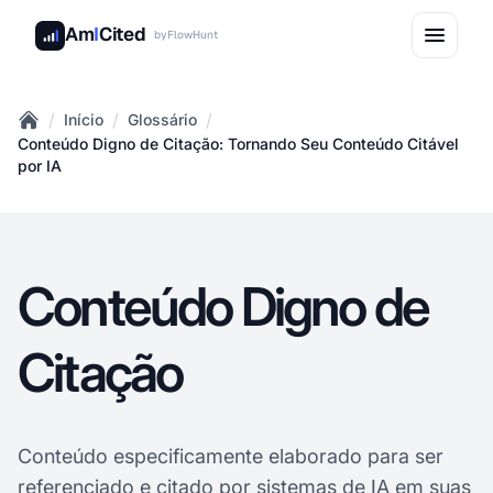
Am
I
Cited
by
FlowHunt
/
/
/
Início
Glossário
Home
Conteúdo Digno de Citação: Tornando Seu Conteúdo Citável
por IA
Conteúdo Digno de
Citação
Conteúdo especificamente elaborado para ser
referenciado e citado por
sistemas de
IA em suas