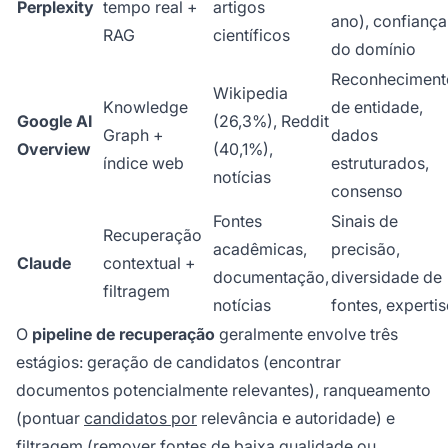
Perplexity
tempo real +
artigos
ano), confiança
RAG
científicos
do domínio
Reconheciment
Wikipedia
Knowledge
de entidade,
Google AI
(26,3%), Reddit
Graph +
dados
Overview
(40,1%),
índice web
estruturados,
notícias
consenso
Fontes
Sinais de
Recuperação
acadêmicas,
precisão,
Claude
contextual +
documentação,
diversidade de
filtragem
notícias
fontes, expertis
O
pipeline de recuperação
geralmente envolve três
estágios: geração de candidatos (encontrar
documentos potencialmente relevantes), ranqueamento
(pontuar
candidatos por
relevância e autoridade) e
filtragem (remover fontes de baixa qualidade ou