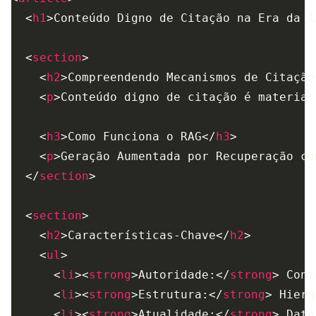
  <
h1
>Conteúdo Digno de Citação na Era da I
  <
section
    <
h2
>Compreendendo Mecanismos de Citação
    <
p
>Conteúdo digno de citação é material
    <
h3
>Como Funciona o RAG</
h3
    <
p
>Geração Aumentada por Recuperação co
  </
section
  <
section
    <
h2
>Características-Chave</
h2
    <
ul
      <
li
><
strong
>Autoridade:</
strong
> Cont
      <
li
><
strong
>Estrutura:</
strong
> Hiera
      <
li
><
strong
>Atualidade:</
strong
> Data