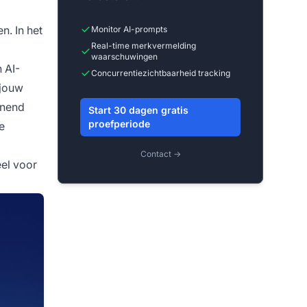
n. In het
Monitor AI-prompts
Real-time merkvermelding
waarschuwingen
 AI-
Concurrentiezichtbaarheid tracking
 jouw
unend
Start 30 dagen gratis
proefperiode
e
Contact →
eel voor