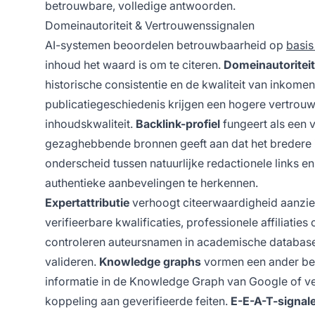
betrouwbare, volledige antwoorden.
Domeinautoriteit & Vertrouwenssignalen
AI-systemen beoordelen betrouwbaarheid op
basis
inhoud het waard is om te citeren.
Domeinautoriteit
historische consistentie en de kwaliteit van inkom
publicatiegeschiedenis krijgen een hogere vertrou
inhoudskwaliteit.
Backlink-profiel
fungeert als een 
gezaghebbende bronnen geeft aan dat het bredere 
onderscheid tussen natuurlijke redactionele links 
authentieke aanbevelingen te herkennen.
Expertattributie
verhoogt citeerwaardigheid aanzien
verifieerbare kwalificaties, professionele affiliatie
controleren auteursnamen in academische databases,
valideren.
Knowledge graphs
vormen een ander bela
informatie in de Knowledge Graph van Google of ve
koppeling aan geverifieerde feiten.
E-E-A-T-signal