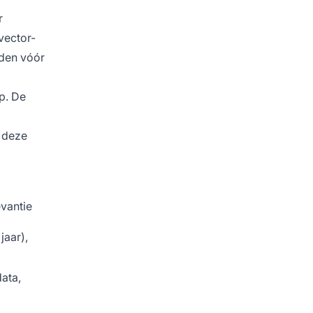
r
vector-
nden vóór
p. De
 deze
evantie
jaar),
data,