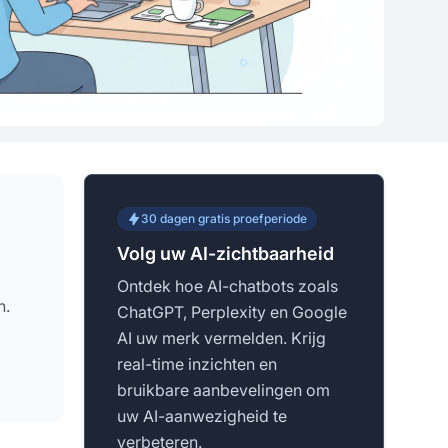
30 dagen gratis proefperiode
Volg uw AI-zichtbaarheid
Ontdek hoe AI-chatbots zoals
n.
ChatGPT, Perplexity en Google
AI uw merk vermelden. Krijg
real-time inzichten en
bruikbare aanbevelingen om
uw AI-aanwezigheid te
verbeteren.