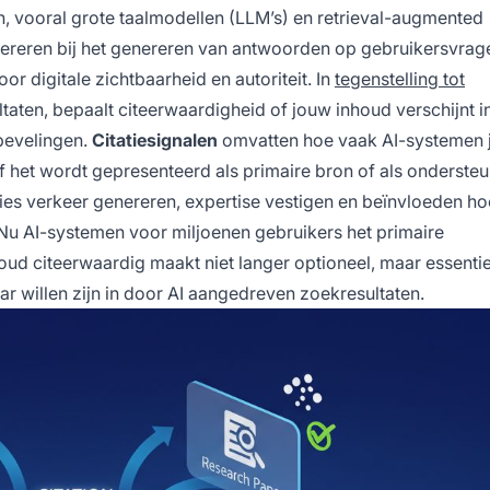
n, vooral grote taalmodellen (LLM’s) en retrieval-augmented
fereren bij het genereren van antwoorden op gebruikersvrage
r digitale zichtbaarheid en autoriteit. In
tegenstelling tot
aten, bepaalt citeerwaardigheid of jouw inhoud verschijnt in
bevelingen.
Citatiesignalen
omvatten hoe vaak AI-systemen
of het wordt gepresenteerd als primaire bron of als onderste
ties verkeer genereren, expertise vestigen en beïnvloeden ho
 Nu AI-systemen voor miljoenen gebruikers het primaire
nhoud citeerwaardig maakt niet langer optioneel, maar essenti
ar willen zijn in door AI aangedreven zoekresultaten.