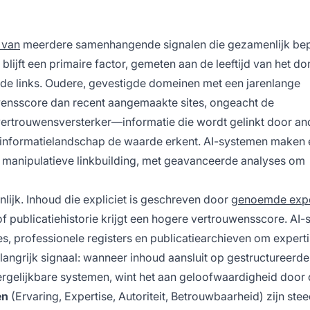
 van
meerdere samenhangende signalen die gezamenlijk bep
blijft een primaire factor, gemeten aan de leeftijd van het do
ende links. Oudere, gevestigde domeinen met een jarenlange
wensscore dan recent aangemaakte sites, ongeacht de
vertrouwensversterker—informatie die wordt gelinkt door an
informatielandschap de waarde erkent. AI-systemen maken 
en manipulatieve linkbuilding, met geavanceerde analyses om
lijk. Inhoud die expliciet is geschreven door
genoemde expe
s of publicatiehistorie krijgt een hogere vertrouwensscore. AI
 professionele registers en publicatiearchieven om experti
ngrijk signaal: wanneer inhoud aansluit op gestructureerde
rgelijkbare systemen, wint het aan geloofwaardigheid door
en
(Ervaring, Expertise, Autoriteit, Betrouwbaarheid) zijn ste