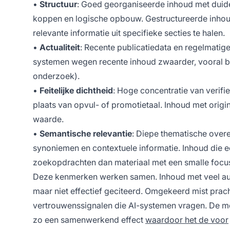
•
Structuur
: Goed georganiseerde inhoud met duid
koppen en logische opbouw. Gestructureerde inhoud
relevante informatie uit specifieke secties te halen.
•
Actualiteit
: Recente publicatiedata en regelmatige
systemen wegen recente inhoud zwaarder, vooral bi
onderzoek).
•
Feitelijke dichtheid
: Hoge concentratie van verifie
plaats van opvul- of promotietaal. Inhoud met origi
waarde.
•
Semantische relevantie
: Diepe thematische over
synoniemen en contextuele informatie. Inhoud die 
zoekopdrachten dan materiaal met een smalle focu
Deze kenmerken werken samen. Inhoud met veel auto
maar niet effectief geciteerd. Omgekeerd mist pra
vertrouwenssignalen die AI-systemen vragen. De mees
zo een samenwerkend effect
waardoor het de voor