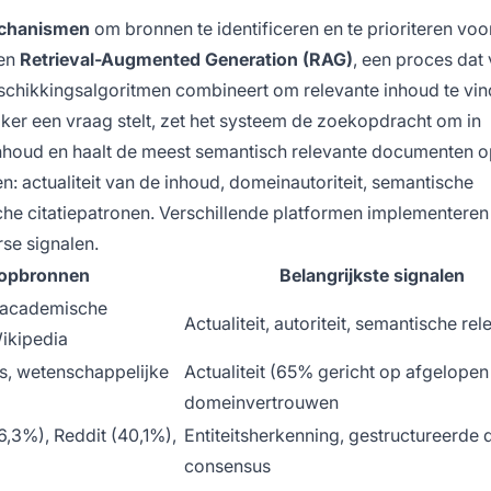
echanismen
om bronnen te identificeren en te prioriteren voo
ken
Retrieval-Augmented Generation (RAG)
, een proces dat 
schikkingsalgoritmen combineert om relevante inhoud te vi
er een vraag stelt, zet het systeem de zoekopdracht om in
inhoud en haalt de meest semantisch relevante documenten o
: actualiteit van de inhoud, domeinautoriteit, semantische
he citatiepatronen. Verschillende platformen implementeren
se signalen.
opbronnen
Belangrijkste signalen
 academische
Actualiteit, autoriteit, semantische rel
ikipedia
s, wetenschappelijke
Actualiteit (65% gericht op afgelopen 
domeinvertrouwen
6,3%), Reddit (40,1%),
Entiteitsherkenning, gestructureerde 
consensus