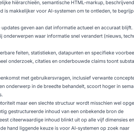
elijke hiërarchieën, semantische HTML-markup, beschrijven
 is makkelijker voor AI-systemen om te ontleden, te begrij
 updates geven aan dat informatie actueel en accuraat blijft. 
j onderwerpen waar informatie snel verandert (nieuws, tech
erbare feiten, statistieken, datapunten en specifieke voorbee
neel onderzoek, citaties en onderbouwde claims toont substa
eenkomst met gebruikersvragen, inclusief verwante concept
een onderwerp in de breedte behandelt, scoort hoger in sema
s.
riteit maar een slechte structuur wordt misschien wel opge
chtig gestructureerde inhoud van een onbekende bron de
t citeerwaardige inhoud blinkt uit op alle vijf dimensies en
de hand liggende keuze is voor AI-systemen op zoek naar