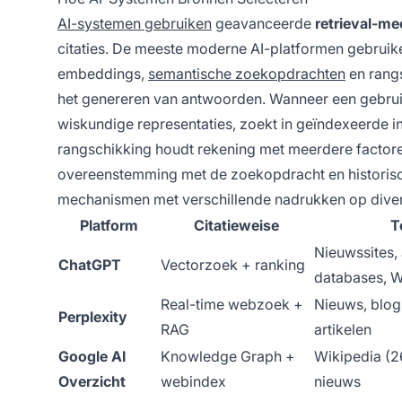
AI-systemen gebruiken
geavanceerde
retrieval-m
citaties. De meeste moderne AI-platformen gebrui
embeddings,
semantische zoekopdrachten
en rang
het genereren van antwoorden. Wanneer een gebruik
wiskundige representaties, zoekt in geïndexeerde 
rangschikking houdt rekening met meerdere factoren
overeenstemming met de zoekopdracht en historisc
mechanismen met verschillende nadrukken op diver
Platform
Citatieweise
T
Nieuwssites,
ChatGPT
Vectorzoek + ranking
databases, W
Real-time webzoek +
Nieuws, blog
Perplexity
RAG
artikelen
Google AI
Knowledge Graph +
Wikipedia (2
Overzicht
webindex
nieuws