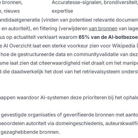
 bronnen,
Accuratesse-signalen, brondiversiteit
, nieuws
expertise
 kandidaatgeneratie (vinden van potentieel relevante documen
n autoriteit), en filtering (verwijderen
van bronnen
van lage
ocus op actualiteit verklaart waarom
65% van de AI-botbezo
e AI Overzicht laat een sterke voorkeur zien voor Wikipedia
lt hoe de gestructureerde data en communityvalidatie van de
me laat zien dat citeerwaardigheid niet draait om het manip
die daadwerkelijk het doel van het retrievalsysteem onders
chappen waardoor AI-systemen deze prioriteren bij het ophal
 gevestigde organisaties of geverifieerde bronnen met aant
oordelen autoriteit via domeingeschiedenis, auteurskwalifi
 gezaghebbende bronnen.