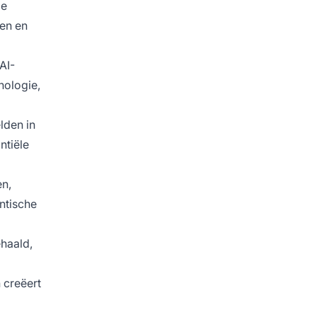
de
pen en
AI-
nologie,
lden in
ntiële
en,
ntische
haald,
 creëert