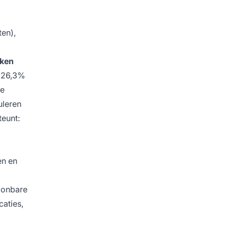
,
ten),
eken
 (26,3%
ze
uleren
teunt:
en en
oonbare
caties,