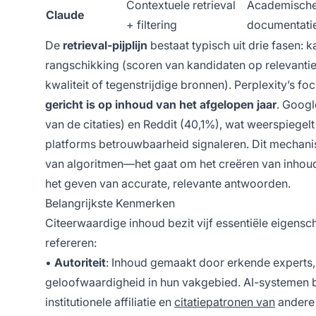
Contextuele retrieval
Academische
Claude
+ filtering
documentatie
De
retrieval-pijplijn
bestaat typisch uit drie fasen:
rangschikking (scoren van kandidaten op relevantie e
kwaliteit of tegenstrijdige bronnen). Perplexity’s f
gericht is op inhoud van het afgelopen jaar
. Googl
van de citaties) en Reddit (40,1%), wat weerspiege
platforms betrouwbaarheid signaleren. Dit mechanis
van algoritmen—het gaat om het creëren van inhoud 
het geven van accurate, relevante antwoorden.
Belangrijkste Kenmerken
Citeerwaardige inhoud bezit vijf essentiële eigens
refereren:
•
Autoriteit
: Inhoud gemaakt door erkende experts,
geloofwaardigheid in hun vakgebied. AI-systemen be
institutionele affiliatie en
citatiepatronen van
andere