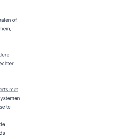
alen of
mein,
dere
echter
rts met
-systemen
se te
 de
eds