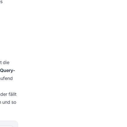
es
t die
 Query-
aufend
er fällt
n und so