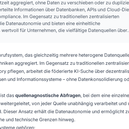
tzeit aggregiert, ohne Daten zu verschieben oder zu duplizie
erteilte Informationen über Datenbanken, APIs und Cloud-Di
pliance. Im Gegensatz zu traditionellen zentralisierten
e Datenautonomie und bieten eine einheitliche
 wertvoll für Unternehmen, die vielfältige Datenquellen über
nisationen hinweg verwalten.
sabrufsystem, das gleichzeitig mehrere heterogene Datenquell
chniken aggregiert. Im Gegensatz zu traditionellen zentralisie
ry pflegen, arbeitet die föderierte KI-Suche über dezentralis
n und Informationssysteme – ohne Datenkonsolidierung o
ist das
quellenagnostische Abfragen
, bei dem eine einzeln
 weitergeleitet, von jeder Quelle unabhängig verarbeitet und
. Dieser Ansatz erhält die Datenautonomie und ermöglicht z
he und technische Grenzen hinweg.
systeme gehören: