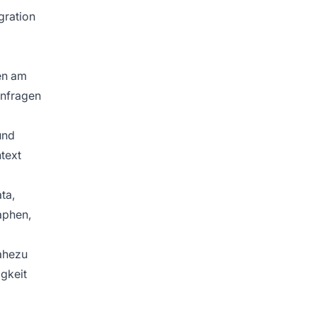
gration
en am
Anfragen
und
text
ta,
aphen,
nahezu
igkeit