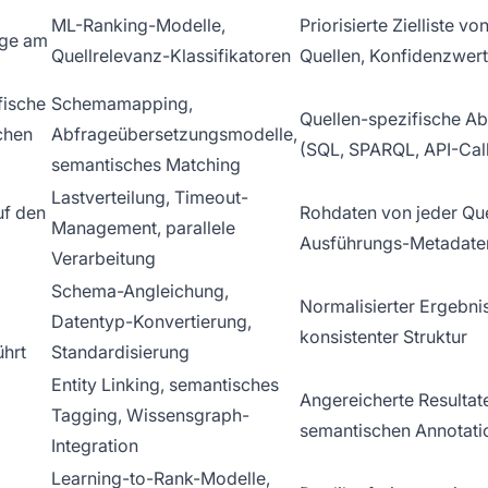
ML-Ranking-Modelle,
Priorisierte Zielliste vo
age am
Quellrelevanz-Klassifikatoren
Quellen, Konfidenzwer
fische
Schemamapping,
Quellen-spezifische A
chen
Abfrageübersetzungsmodelle,
(SQL, SPARQL, API-Call
semantisches Matching
Lastverteilung, Timeout-
uf den
Rohdaten von jeder Que
Management, parallele
Ausführungs-Metadate
Verarbeitung
Schema-Angleichung,
Normalisierter Ergebni
Datentyp-Konvertierung,
konsistenter Struktur
ührt
Standardisierung
Entity Linking, semantisches
Angereicherte Resultat
Tagging, Wissensgraph-
semantischen Annotati
Integration
Learning-to-Rank-Modelle,