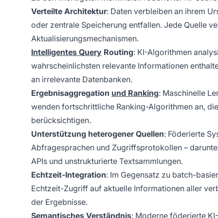
Verteilte Architektur
: Daten verbleiben an ihrem U
oder zentrale Speicherung entfallen. Jede Quelle ve
Aktualisierungsmechanismen.
Intelligentes Query
Routing
: KI-Algorithmen analy
wahrscheinlichsten relevante Informationen enthalte
an irrelevante Datenbanken.
Ergebnisaggregation
und Ranking
: Maschinelle L
wenden fortschrittliche Ranking-Algorithmen an, di
berücksichtigen.
Unterstützung heterogener Quellen
: Föderierte S
Abfragesprachen und Zugriffsprotokollen – darunt
APIs und unstrukturierte Textsammlungen.
Echtzeit-Integration
: Im Gegensatz zu batch-basie
Echtzeit-Zugriff auf aktuelle Informationen aller v
der Ergebnisse.
Semantisches Verständnis
: Moderne föderierte KI