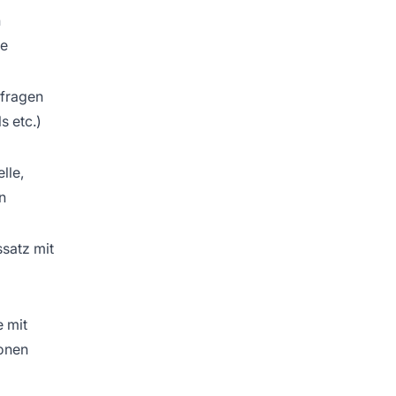
n
te
bfragen
s etc.)
lle,
n
ssatz mit
e mit
onen