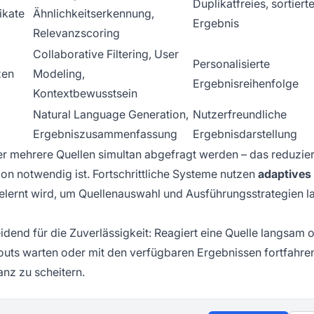
Duplikatfreies, sortiert
ikate
Ähnlichkeitserkennung,
Ergebnis
Relevanzscoring
Collaborative Filtering, User
Personalisierte
zen
Modeling,
Ergebnisreihenfolge
Kontextbewusstsein
Natural Language Generation,
Nutzerfreundliche
Ergebniszusammenfassung
Ergebnisdarstellung
der mehrere Quellen simultan abgefragt werden – das reduzier
n notwendig ist. Fortschrittliche Systeme nutzen
adaptives
lernt wird, um Quellenauswahl und Ausführungsstrategien l
dend für die Zuverlässigkeit: Reagiert eine Quelle langsam od
uts warten oder mit den verfügbaren Ergebnissen fortfahre
anz zu scheitern.