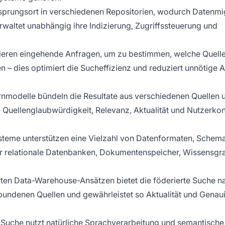
rsprungsort in verschiedenen Repositorien, wodurch Datenmi
rwaltet unabhängig ihre Indizierung, Zugriffssteuerung und
sieren eingehende Anfragen, um zu bestimmen, welche Quell
n – dies optimiert die Sucheffizienz und reduziert unnötige 
ernmodelle bündeln die Resultate aus verschiedenen Quellen 
e Quellenglaubwürdigkeit, Relevanz, Aktualität und Nutzerkon
ysteme unterstützen eine Vielzahl von Datenformaten, Schema
er relationale Datenbanken, Dokumentenspeicher, Wissensgr
rten Data-Warehouse-Ansätzen bietet die föderierte Suche 
erbundenen Quellen und gewährleistet so Aktualität und Genau
-Suche nutzt natürliche Sprachverarbeitung
und semantische