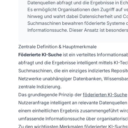
Datenquellen abfragt und die Ergebnisse in Ech
Es ermöglicht Organisationen den Zugriff auf v
hinweg und wahrt dabei Datensicherheit und Com
Suchmaschinen bewahren föderierte Systeme di
Informationssuche. Dieser Ansatz ist besonders
verschiedene Abteilungen, Regionen oder Orga
Zentrale Definition & Hauptmerkmale
Föderierte KI-Suche
ist ein verteiltes Information
abfragt und die Ergebnisse intelligent mittels KI-Te
Suchmaschinen, die ein einziges indiziertes Reposito
Netzwerke unabhängiger Datenbanken, Wissensbase
zentrale Indizierung.
Das grundlegende Prinzip der
föderierten KI-Suche
Nutzeranfrage intelligent an relevante Datenquellen
einem einheitlichen Ergebnis zusammengeführt wird
umfassende Informationssuche über organisatorisc
Zu den wichtigsten Merkmalen föderierter KI-Such