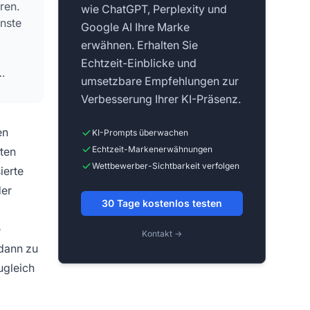
ren.
wie ChatGPT, Perplexity und
enste
Google AI Ihre Marke
erwähnen. Erhalten Sie
Echtzeit-Einblicke und
umsetzbare Empfehlungen zur
Verbesserung Ihrer KI-Präsenz.
en
KI-Prompts überwachen
Echtzeit-Markenerwähnungen
rten
Wettbewerber-Sichtbarkeit verfolgen
ierte
der
30 Tage kostenlos testen
e
Kontakt →
 dann zu
ugleich