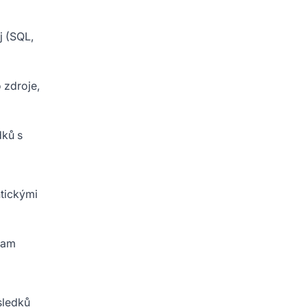
j (SQL,
 zdroje,
dků s
tickými
nam
sledků