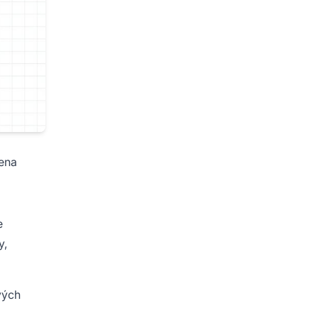
šena
e
y,
vých