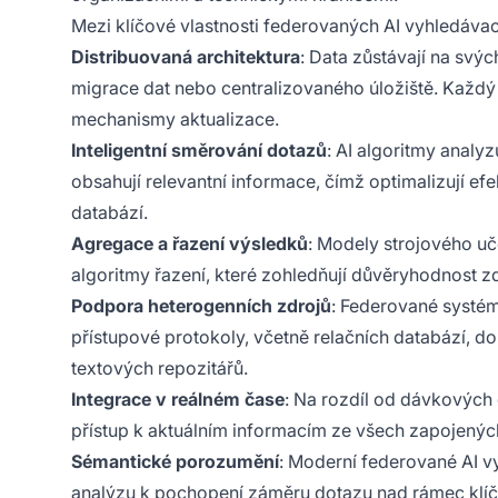
Mezi klíčové vlastnosti federovaných AI vyhledávac
Distribuovaná architektura
: Data zůstávají na svý
migrace dat nebo centralizovaného úložiště. Každý 
mechanismy aktualizace.
Inteligentní směrování dotazů
: AI algoritmy analyz
obsahují relevantní informace, čímž optimalizují ef
databází.
Agregace a řazení výsledků
: Modely strojového uče
algoritmy řazení, které zohledňují důvěryhodnost zdr
Podpora heterogenních zdrojů
: Federované systém
přístupové protokoly, včetně relačních databází, d
textových repozitářů.
Integrace v reálném čase
: Na rozdíl od dávkových
přístup k aktuálním informacím ze všech zapojených 
Sémantické porozumění
: Moderní federované AI v
analýzu k pochopení záměru dotazu nad rámec klíčov