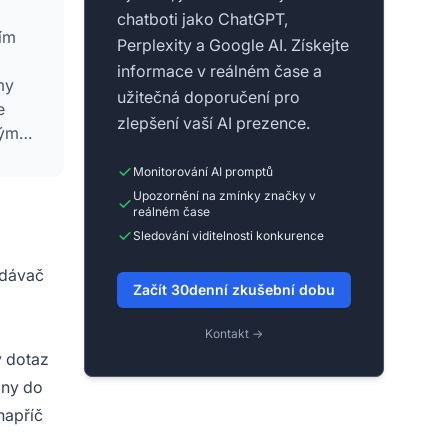
chatboti jako ChatGPT,
cím
Perplexity a Google AI. Získejte
informace v reálném čase a
my
užitečná doporučení pro
e
zlepšení vaší AI prezence.
ými
Monitorování AI promptů
Upozornění na zmínky značky v
reálném čase
Sledování viditelnosti konkurence
edávač
Začít 30denní zkušební dobu
Kontakt →
ý dotaz
ány do
napříč