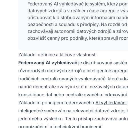
Federovaný AI vyhledávač je systém, který po
datových zdrojů a v reálném čase agreguje vý
přistupovat k distribuovaným informacím napří
bezpečnosti a souladu s předpisy. Na rozdíl o
zachovávají autonomii datových zdrojů a zárove
obzvlášť cenný pro podniky, které spravují ro
oblastmi nebo organizacemi.
Základní definice a klíčové vlastnosti
Federovaný AI vyhledávač
je distribuovaný systém
různorodých datových zdrojů a inteligentně agreguj
tradičních centralizovaných vyhledávačů, které udr
napříč decentralizovanými sítěmi nezávislých datab
konsolidace dat nebo centralizovaného indexování.
Základním principem federovaného
AI vyhledávání
inteligentně směrován na relevantní datové zdroje, 
jednotného výsledku. Tento přístup zachovává auto
organizačními a technickými hranicemi.