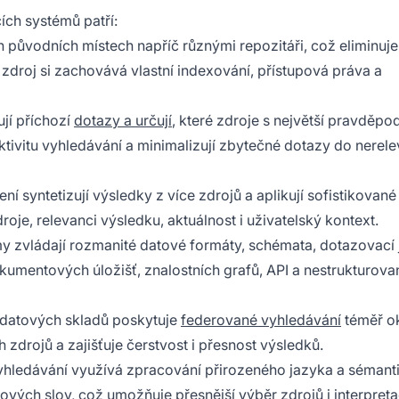
ích systémů patří:
ch původních místech napříč různými repozitáři, což eliminuj
zdroj si zachovává vlastní indexování, přístupová práva a
ují příchozí
dotazy a určují
, které zdroje s největší pravděpo
ektivitu vyhledávání a minimalizují zbytečné dotazy do nerel
ní syntetizují výsledky z více zdrojů a aplikují sofistikované
oje, relevanci výsledku, aktuálnost i uživatelský kontext.
y zvládají rozmanité datové formáty, schémata, dotazovací 
okumentových úložišť, znalostních grafů, API a nestrukturov
 datových skladů poskytuje
federované vyhledávání
téměř o
zdrojů a zajišťuje čerstvost i přesnost výsledků.
yhledávání využívá zpracování přirozeného jazyka a sémant
ých slov, což umožňuje přesnější výběr zdrojů i interpreta