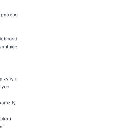
e potřebu
dobností
evantních
jazyky a
aných
kamžitý
ickou
ci