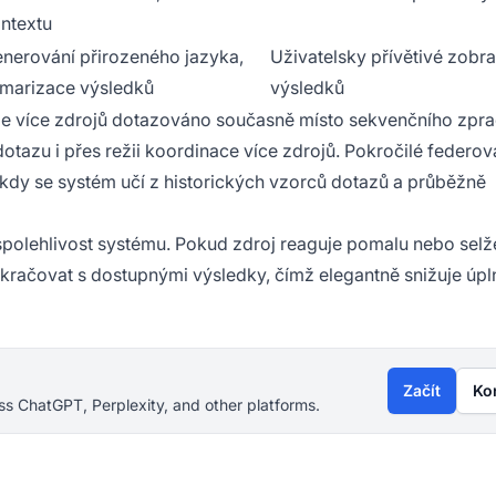
ntextu
nerování přirozeného jazyka,
Uživatelsky přívětivé zobr
marizace výsledků
výsledků
 je více zdrojů dotazováno současně místo sekvenčního zpra
dotazu i přes režii koordinace více zdrojů. Pokročilé federo
 kdy se systém učí z historických vzorců dotazů a průběžně
spolehlivost systému. Pokud zdroj reaguje pomalu nebo selž
kračovat s dostupnými výsledky, čímž elegantně snižuje úpl
Začít
Ko
s ChatGPT, Perplexity, and other platforms.