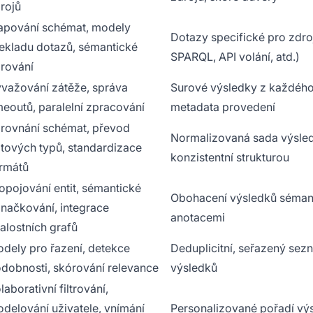
rojů
pování schémat, modely
Dotazy specifické pro zdro
ekladu dotazů, sémantické
SPARQL, API volání, atd.)
rování
važování zátěže, správa
Surové výsledky z každého
meoutů, paralelní zpracování
metadata provedení
rovnání schémat, převod
Normalizovaná sada výsle
tových typů, standardizace
konzistentní strukturou
rmátů
opojování entit, sémantické
Obohacení výsledků séman
načkování, integrace
anotacemi
alostních grafů
dely pro řazení, detekce
Deduplicitní, seřazený sez
dobnosti, skórování relevance
výsledků
laborativní filtrování,
delování uživatele, vnímání
Personalizované pořadí vý