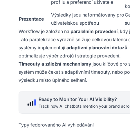
profilu a preferencí uživatele
ko
Výsledky jsou naformátovány pro
Ge
Prezentace
uživatelskou spotřebu
su
Workflow je založen na
paralelním provedení
, kdy
Tato paralelizace výrazně snižuje celkovou latenci 
systémy implementují
adaptivní plánování dotazů
,
optimalizuje výběr zdrojů i strategie provedení.
Timeouty a záložní mechanismy
jsou klíčové pro 
systém může čekat s adaptivními timeouty, nebo po
výsledku místo úplného selhání.
Ready to Monitor Your AI Visibility?
Track how AI chatbots mention your brand acros
Typy federovaného AI vyhledávání