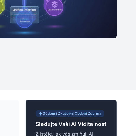
30denní Zkušební Období Zdarma
Sledujte Vaši AI Viditelnost
Zjistěte, jak vás zmiňují AI