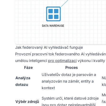
Jak federovaný AI vyhledávač funguje
Provozní pracovní tok federovaného AI vyhledávání
umělou inteligencí
pro optimalizaci
výkonu i kvality
Fáze
Proces
Uživatelův dotaz je parsován a
Analýza
NL
analyzován na záměr, entity a
dotazu
kl
kontext
Mo
Systém určí, které datové zdroje
Výběr zdrojů
řa
jsou pro dotaz nejrelevantnější