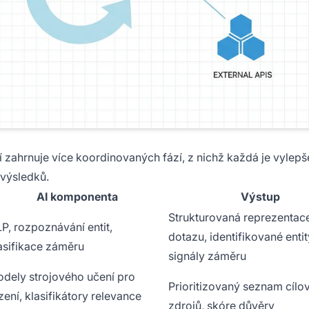
 zahrnuje více koordinovaných fází, z nichž každá je vylep
 výsledků.
AI komponenta
Výstup
Strukturovaná reprezentac
P, rozpoznávání entit,
dotazu, identifikované entit
asifikace záměru
signály záměru
dely strojového učení pro
Prioritizovaný seznam cílo
zení, klasifikátory relevance
zdrojů, skóre důvěry