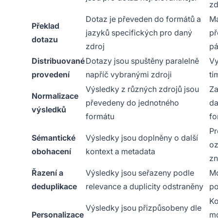
zd
Dotaz je převeden do formátů a
Ma
Překlad
jazyků specifických pro daný
př
dotazu
zdroj
pá
Distribuované
Dotazy jsou spuštěny paralelně
Vy
provedení
napříč vybranými zdroji
ti
Výsledky z různých zdrojů jsou
Za
Normalizace
převedeny do jednotného
da
výsledků
formátu
fo
Pr
Sémantické
Výsledky jsou doplněny o další
oz
obohacení
kontext a metadata
zn
Řazení a
Výsledky jsou seřazeny podle
Mo
deduplikace
relevance a duplicity odstraněny
po
Ko
Výsledky jsou přizpůsobeny dle
Personalizace
mo