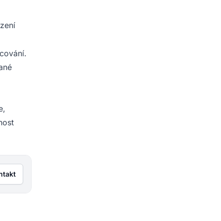
azení
cování.
vané
e,
nost
ntakt