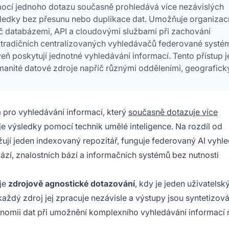
mocí jednoho dotazu současně prohledává více nezávislých
sledky bez přesunu nebo duplikace dat. Umožňuje organiza
č databázemi, API a cloudovými službami při zachování
d tradičních centralizovaných vyhledávačů federované systé
ň poskytují jednotné vyhledávání informací. Tento přístup j
zmanité datové zdroje napříč různými odděleními, geografick
 pro vyhledávání informací, který
současně dotazuje více
e výsledky pomocí technik umělé inteligence. Na rozdíl od
žují jeden indexovaný repozitář, funguje federovaný AI vyhl
ází, znalostních bází a informačních systémů bez nutnosti
je
zdrojově agnostické dotazování
, kdy je jeden uživatelsk
každý zdroj jej zpracuje nezávisle a výstupy jsou syntetizov
nomii dat při umožnění komplexního vyhledávání informací 