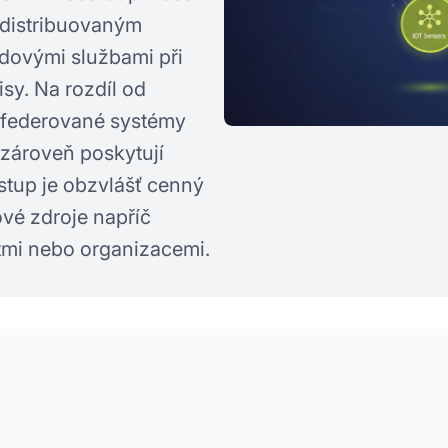
 distribuovaným
udovými službami při
sy. Na rozdíl od
 federované systémy
 zároveň poskytují
stup je obzvlášť cenný
ové zdroje napříč
tmi nebo organizacemi.