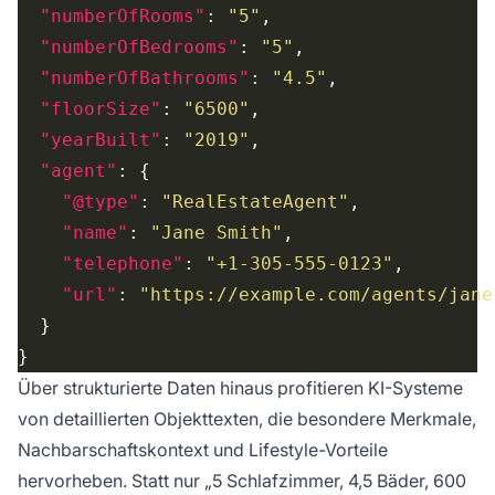
"numberOfRooms"
: 
"5"
"numberOfBedrooms"
: 
"5"
"numberOfBathrooms"
: 
"4.5"
"floorSize"
: 
"6500"
"yearBuilt"
: 
"2019"
"agent"
"@type"
: 
"RealEstateAgent"
"name"
: 
"Jane Smith"
"telephone"
: 
"+1-305-555-0123"
"url"
: 
"https://example.com/agents/jane
Über strukturierte Daten hinaus profitieren KI-Systeme
von detaillierten Objekttexten, die besondere Merkmale,
Nachbarschaftskontext und Lifestyle-Vorteile
hervorheben. Statt nur „5 Schlafzimmer, 4,5 Bäder, 600