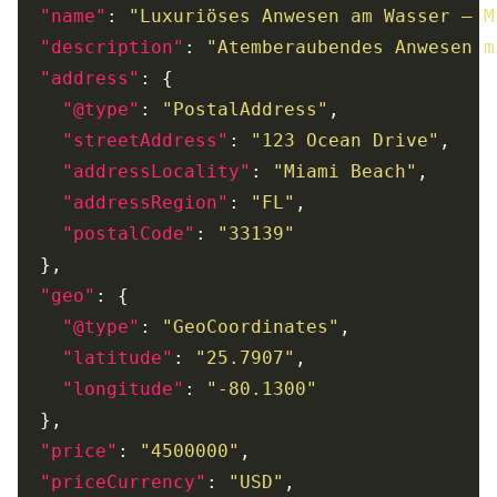
"name"
: 
"Luxuriöses Anwesen am Wasser – M
"description"
: 
"Atemberaubendes Anwesen m
"address"
"@type"
: 
"PostalAddress"
"streetAddress"
: 
"123 Ocean Drive"
"addressLocality"
: 
"Miami Beach"
"addressRegion"
: 
"FL"
"postalCode"
: 
"33139"
"geo"
"@type"
: 
"GeoCoordinates"
"latitude"
: 
"25.7907"
"longitude"
: 
"-80.1300"
"price"
: 
"4500000"
"priceCurrency"
: 
"USD"