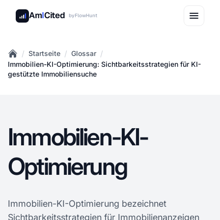
Am
I
Cited
by
FlowHunt
/
/
/
Startseite
Glossar
Home
Immobilien-KI-Optimierung: Sichtbarkeitsstrategien für KI-
gestützte Immobiliensuche
Immobilien-KI-
Optimierung
Immobilien-KI-Optimierung bezeichnet
Sichtbarkeitsstrategien für Immobilienanzeigen