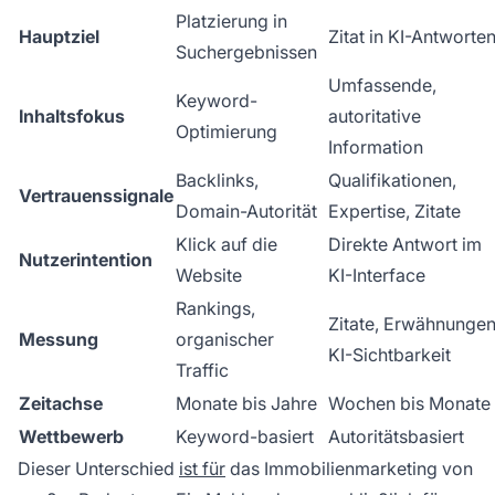
Platzierung in
Hauptziel
Zitat in KI-Antworte
Suchergebnissen
Umfassende,
Keyword-
Inhaltsfokus
autoritative
Optimierung
Information
Backlinks,
Qualifikationen,
Vertrauenssignale
Domain-Autorität
Expertise, Zitate
Klick auf die
Direkte Antwort im
Nutzerintention
Website
KI-Interface
Rankings,
Zitate, Erwähnungen
Messung
organischer
KI-Sichtbarkeit
Traffic
Zeitachse
Monate bis Jahre
Wochen bis Monate
Wettbewerb
Keyword-basiert
Autoritätsbasiert
Dieser Unterschied
ist für
das Immobilienmarketing von