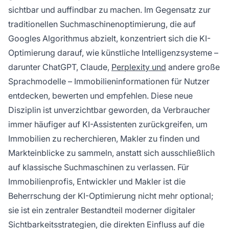
geworden, da Verbraucher zunehmend KI-
sichtbar und auffindbar zu machen. Im Gegensatz zur
Assistenten nutzen, um Immobilien zu
traditionellen Suchmaschinenoptimierung, die auf
recherchieren, Makler zu finden und
Googles Algorithmus abzielt, konzentriert sich die KI-
Markteinblicke zu gewinnen.
Optimierung darauf, wie künstliche Intelligenzsysteme –
darunter ChatGPT, Claude,
Perplexity und
andere große
Sprachmodelle – Immobilieninformationen für Nutzer
entdecken, bewerten und empfehlen. Diese neue
Disziplin ist unverzichtbar geworden, da Verbraucher
immer häufiger auf KI-Assistenten zurückgreifen, um
Immobilien zu recherchieren, Makler zu finden und
Markteinblicke zu sammeln, anstatt sich ausschließlich
auf klassische Suchmaschinen zu verlassen. Für
Immobilienprofis, Entwickler und Makler ist die
Beherrschung der KI-Optimierung nicht mehr optional;
sie ist ein zentraler Bestandteil moderner digitaler
Sichtbarkeitsstrategien, die direkten Einfluss auf die