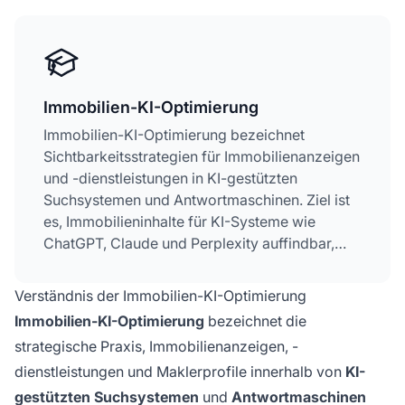
Immobilien-KI-Optimierung
Immobilien-KI-Optimierung bezeichnet
Sichtbarkeitsstrategien für Immobilienanzeigen
und -dienstleistungen in KI-gestützten
Suchsystemen und Antwortmaschinen. Ziel ist
es, Immobilieninhalte für KI-Systeme wie
ChatGPT, Claude und Perplexity auffindbar,
glaubwürdig und empfehlenswert zu machen.
Im Gegensatz zu traditionellem SEO, das auf
Verständnis der Immobilien-KI-Optimierung
Google-Rankings abzielt, priorisiert die KI-
Immobilien-KI-Optimierung
bezeichnet die
Optimierung umfassende Informationen,
strategische Praxis, Immobilienanzeigen, -
Autorenautorität und eine konsistente
dienstleistungen und Maklerprofile innerhalb von
KI-
plattformübergreifende Präsenz. Diese
aufkommende Disziplin ist unerlässlich
gestützten Suchsystemen
und
Antwortmaschinen