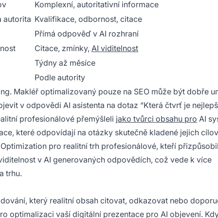
ov
Komplexní, autoritativní informace
autorita
Kvalifikace, odbornost, citace
Přímá odpověď v AI rozhraní
vnost
Citace, zmínky,
AI viditelnost
Týdny až měsíce
Podle autority
ting. Makléř optimalizovaný pouze na SEO může být dobře u
evit v odpovědi AI asistenta na dotaz “Která čtvrť je nejlepš
litní profesionálové přemýšleli
jako tvůrci obsahu pro
AI s
ce, které odpovídají na otázky skutečně kladené jejich cíl
timization pro realitní trh profesionálové, kteří přizpůsobil
iditelnost v AI generovaných odpovědích, což vede k více
 trhu.
hodování, který realitní obsah citovat, odkazovat nebo dopor
o optimalizaci vaší digitální prezentace pro AI objevení. Kd