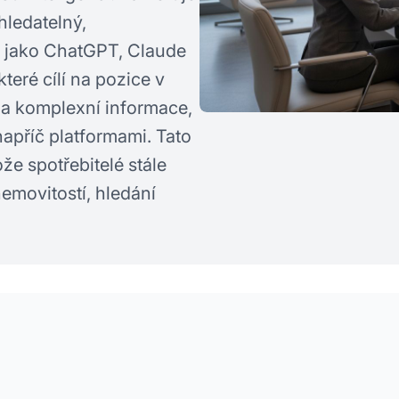
hledatelný,
 jako ChatGPT, Claude
které cílí na pozice v
na komplexní informace,
napříč platformami. Tato
ože spotřebitelé stále
nemovitostí, hledání