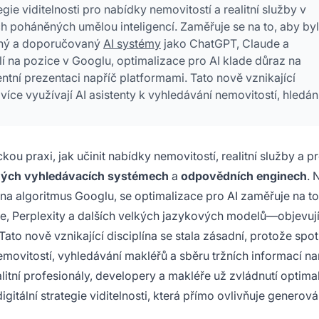
ie viditelnosti pro nabídky nemovitostí a realitní služby v
 poháněných umělou inteligencí. Zaměřuje se na to, aby byl
odný a doporučovaný
AI systémy
jako ChatGPT, Claude a
ílí na pozice v Googlu, optimalizace pro AI klade důraz na
ntní prezentaci napříč platformami. Tato nově vznikající
 více využívají AI asistenty k vyhledávání nemovitostí, hledán
ou praxi, jak učinit nabídky nemovitostí, realitní služby a pr
ých vyhledávacích systémech
a
odpovědních enginech
. 
 na algoritmus Googlu, se optimalizace pro AI zaměřuje na to
, Perplexity a dalších velkých jazykových modelů—objevují
Tato nově vznikající disciplína se stala zásadní, protože spot
í nemovitostí, vyhledávání makléřů a sběru tržních informací n
litní profesionály, developery a makléře už zvládnutí optima
igitální strategie viditelnosti, která přímo ovlivňuje generová