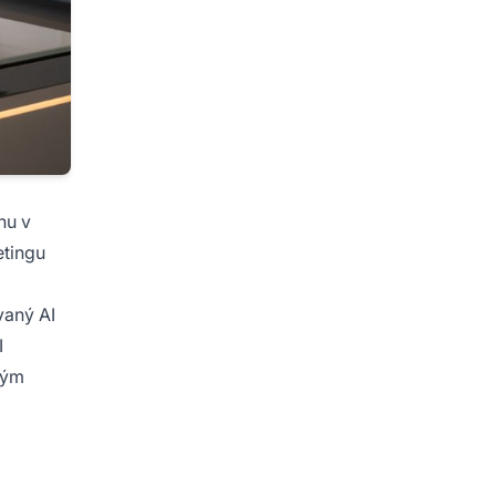
nu v
etingu
vaný AI
I
ným