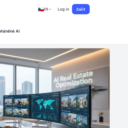
Log in
Začít
CS
poháněné AI