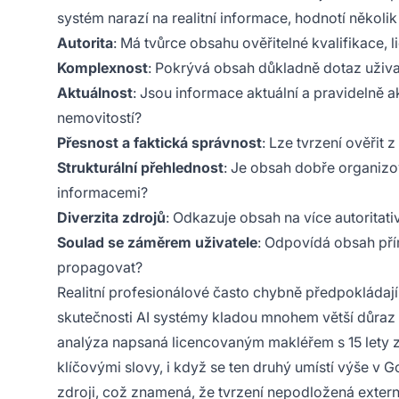
systém narazí na realitní informace, hodnotí několi
Autorita
: Má tvůrce obsahu ověřitelné kvalifikace,
Komplexnost
: Pokrývá obsah důkladně dotaz uživat
Aktuálnost
: Jsou informace aktuální a pravidelně ak
nemovitostí?
Přesnost a faktická správnost
: Lze tvrzení ověřit
Strukturální přehlednost
: Je obsah dobře organizo
informacemi?
Diverzita zdrojů
: Odkazuje obsah na více autoritat
Soulad se záměrem uživatele
: Odpovídá obsah přím
propagovat?
Realitní profesionálové často chybně předpokládají
skutečnosti AI systémy kladou mnohem větší důraz
analýza napsaná licencovaným makléřem s 15 lety 
klíčovými slovy, i když se ten druhý umístí výše v G
zdroji, což znamená, že tvrzení nepodložená exter