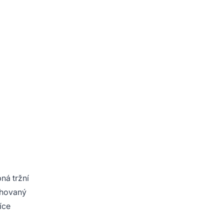
ná tržní
chovaný
íce