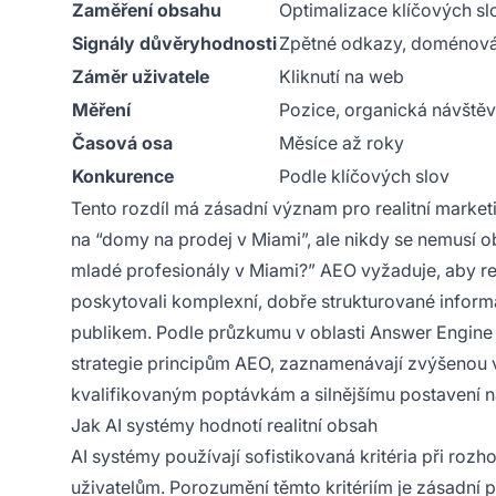
Zaměření obsahu
Optimalizace klíčových sl
Signály důvěryhodnosti
Zpětné odkazy, doménová 
Záměr uživatele
Kliknutí na web
Měření
Pozice, organická návště
Časová osa
Měsíce až roky
Konkurence
Podle klíčových slov
Tento rozdíl má zásadní význam pro realitní marke
na “domy na prodej v Miami”, ale nikdy se nemusí obj
mladé profesionály v Miami?” AEO vyžaduje, aby rea
poskytovali komplexní, dobře strukturované informa
publikem. Podle průzkumu v oblasti Answer Engine Op
strategie principům AEO, zaznamenávají zvýšenou v
kvalifikovaným poptávkám a silnějšímu postavení na
Jak AI systémy hodnotí realitní obsah
AI systémy používají sofistikovaná kritéria při roz
uživatelům. Porozumění těmto kritériím je zásadní pr