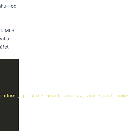
bsahu—od
pro MLS.
at a
ářet
indows, private beach access, and smart home 