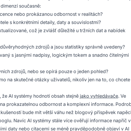
k dimenzí současně:
 licence nebo prokázanou odbornost v realitách?
ele s konkrétními detaily, daty a souvislostmi?
tualizované, což je zvlášť důležité u tržních dat a nabídek
 z důvěryhodných zdrojů a jsou statistiky správně uvedeny?
vaný s jasnými nadpisy, logickým tokem a snadno čitelnými
ivních zdrojů, nebo se opírá pouze o jeden pohled?
o na skutečné otázky uživatelů, nikoliv jen na to, co chcete
, že AI systémy hodnotí obsah stejně
jako vyhledávače
. Ve
 na prokazatelnou odbornost a komplexní informace. Podrob
zkušeností bude mít větší váhu než blogový příspěvek napě
ooglu. Navíc AI systémy stále více ověřují informace napříč v
ními daty nebo citacemi se méně pravděpodobně objeví v AI