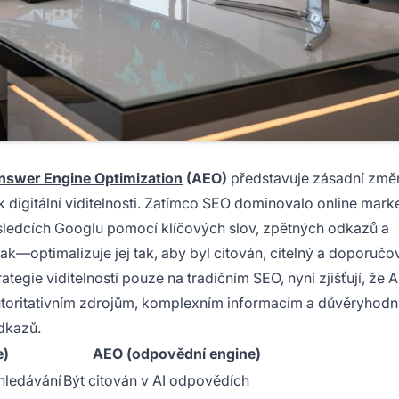
nswer Engine Optimization
(AEO)
představuje zásadní změ
 k digitální viditelnosti. Zatímco SEO dominovalo online mark
ýsledcích Googlu pomocí klíčových slov, zpětných odkazů a
ak—optimalizuje jej tak, aby byl citován, citelný a doporučo
rategie viditelnosti pouze na tradičním SEO, nyní zjišťují, že A
utoritativním zdrojům, komplexním informacím a důvěryhod
odkazů.
e)
AEO (odpovědní engine)
hledávání
Být citován v AI odpovědích