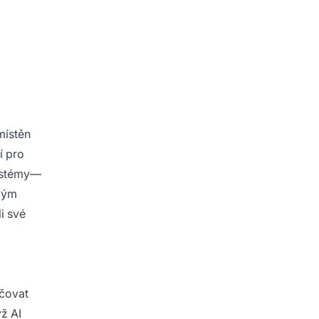
místěn
í pro
ystémy—
ovým
i své
učovat
yž AI