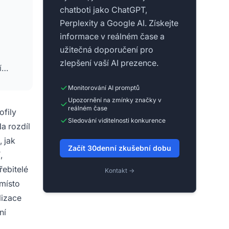
chatboti jako ChatGPT,
Perplexity a Google AI. Získejte
informace v reálném čase a
užitečná doporučení pro
zlepšení vaší AI prezence.
í
Monitorování AI promptů
Upozornění na zmínky značky v
reálném čase
ofily
Sledování viditelnosti konkurence
Na rozdíl
, jak
Začít 30denní zkušební dobu
,
řebitelé
Kontakt →
amísto
lizace
ní