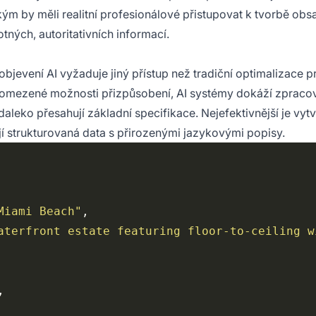
ým by měli realitní profesionálové přistupovat k tvorbě o
ných, autoritativních informací.
bjevení AI vyžaduje jiný přístup než tradiční optimalizace 
omezené možnosti přizpůsobení, AI systémy dokáží zpracov
daleko přesahují základní specifikace. Nejefektivnější je vytv
í strukturovaná data s přirozenými jazykovými popisy.
Miami Beach"
aterfront estate featuring floor-to-ceiling w