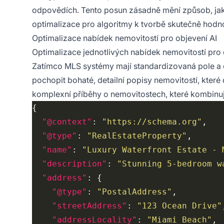
odpovědích. Tento posun zásadně mění způsob, jak
optimalizace pro algoritmy k tvorbě skutečně hodnot
Optimalizace nabídek nemovitostí pro objevení AI
Optimalizace jednotlivých nabídek nemovitostí pro o
Zatímco MLS systémy mají standardizovaná pole a 
pochopit bohaté, detailní popisy nemovitostí, které 
komplexní příběhy o nemovitostech, které kombinuj
"@context"
: 
"https://schema.org"
"@type"
: 
"RealEstateProperty"
"name"
: 
"Luxury Waterfront Estate - 
"description"
: 
"Stunning 5-bedroom w
"address"
"@type"
: 
"PostalAddress"
"streetAddress"
: 
"123 Ocean Drive"
"addressLocality"
: 
"Miami Beach"