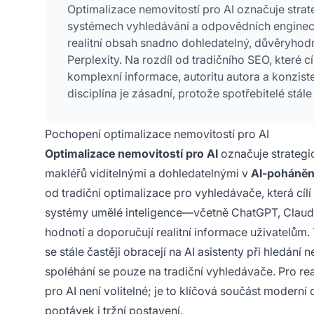
Optimalizace nemovitostí pro AI označuje strateg
systémech vyhledávání a odpovědních enginech
realitní obsah snadno dohledatelný, důvěryh
Perplexity. Na rozdíl od tradičního SEO, které c
komplexní informace, autoritu autora a konziste
disciplína je zásadní, protože spotřebitelé stále
makléřů a získávání tržních informací.
Pochopení optimalizace nemovitostí pro AI
Optimalizace nemovitostí pro AI
označuje strategick
makléřů viditelnými a dohledatelnými v
AI-poháněn
od tradiční optimalizace pro vyhledávače, která cílí
systémy umělé inteligence—včetně ChatGPT, Claude
hodnotí a doporučují realitní informace uživatelům. 
se stále častěji obracejí na AI asistenty při hledán
spoléhání se pouze na tradiční vyhledávače. Pro rea
pro AI není volitelné; je to klíčová součást moderní d
poptávek i tržní postavení.