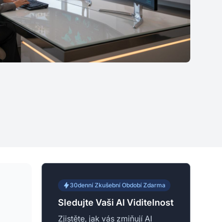
30denní Zkušební Období Zdarma
Sledujte Vaši AI Viditelnost
Zjistěte, jak vás zmiňují AI