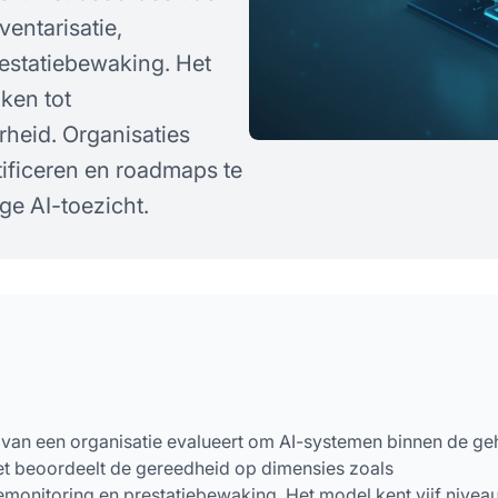
entarisatie,
estatiebewaking. Het
ken tot
rheid. Organisaties
tificeren en roadmaps te
ge AI-toezicht.
 van een organisatie evalueert om AI-systemen binnen de ge
Het beoordeelt de gereedheid op dimensies zoals
emonitoring en prestatiebewaking. Het model kent vijf niveau