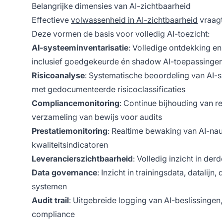
Belangrijke dimensies van AI-zichtbaarheid
Effectieve
volwassenheid in AI-zichtbaarheid
vraagt
Deze vormen de basis voor volledig AI-toezicht:
AI-systeeminventarisatie
: Volledige ontdekking en
inclusief goedgekeurde én shadow AI-toepassinge
Risicoanalyse
: Systematische beoordeling van AI-s
met gedocumenteerde risicoclassificaties
Compliancemonitoring
: Continue bijhouding van r
verzameling van bewijs voor audits
Prestatiemonitoring
: Realtime bewaking van AI-nauw
kwaliteitsindicatoren
Leverancierszichtbaarheid
: Volledig inzicht in de
Data governance
: Inzicht in trainingsdata, datalij
systemen
Audit trail
: Uitgebreide logging van AI-beslissinge
compliance