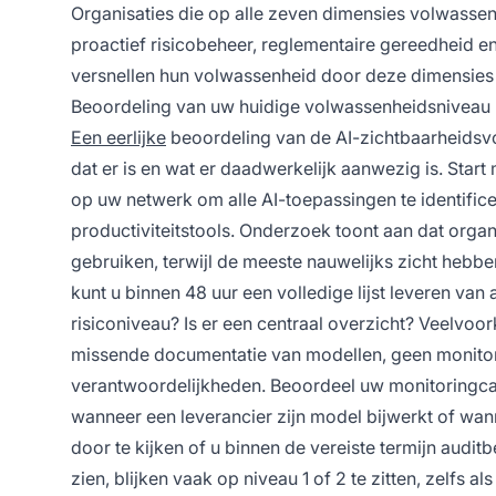
Organisaties die op alle zeven dimensies volwasse
proactief risicobeheer, reglementaire gereedheid e
versnellen hun volwassenheid door deze dimensies pa
Beoordeling van uw huidige volwassenheidsniveau
Een eerlijke
beoordeling van de AI-zichtbaarheidsvo
dat er is en wat er daadwerkelijk aanwezig is. Star
op uw netwerk om alle AI-toepassingen te identifice
productiviteitstools. Onderzoek toont aan dat orga
gebruiken, terwijl de meeste nauwelijks zicht hebbe
kunt u binnen 48 uur een volledige lijst leveren va
risiconiveau? Is er een centraal overzicht? Veelvo
missende documentatie van modellen, geen monitori
verantwoordelijkheden. Beoordeel uw monitoringcap
wanneer een leverancier zijn model bijwerkt of wan
door te kijken of u binnen de vereiste termijn audit
zien, blijken vaak op niveau 1 of 2 te zitten, zelfs