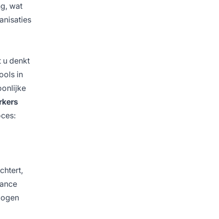
g, wat
anisaties
 u denkt
ols in
oonlijke
rkers
oces:
chtert,
iance
r ogen