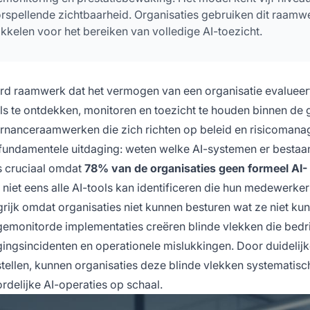
orspellende zichtbaarheid. Organisaties gebruiken dit raamw
kkelen voor het bereiken van volledige AI-toezicht.
erd raamwerk dat het vermogen van een organisatie evalueer
ols te ontdekken, monitoren en toezicht te houden binnen de 
ernanceraamwerken die zich richten op beleid en risicoman
de fundamentele uitdaging: weten welke AI-systemen er bestaa
is cruciaal omdat
78% van de organisaties geen formeel AI-
 niet eens alle AI-tools kan identificeren die hun medewerker
rijk omdat organisaties niet kunnen besturen wat ze niet ku
onitorde implementaties creëren blinde vlekken die bedr
gingsincidenten en operationele mislukkingen. Door duidelij
tellen, kunnen organisaties deze blinde vlekken systematisc
delijke AI-operaties op schaal.