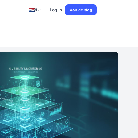
Log in
Aan de slag
NL