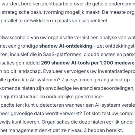
n worden, bereiken zichtbaarheid over de gehele ondernemin
n strategische besluitvorming mogelijk maakt. De meeste org
rallel te ontwikkelen in plaats van sequentieel.
lwassenheid van uw organisatie vereist een analyse van wat
t met een grondige
shadow AI-ontdekking
—zet ontdekkingsto
ren, inclusief die in SaaS-platformen, clouddiensten en pers
nisaties gemiddeld
269 shadow AI-tools per 1.000 medewe
n op dit landschap. Evalueer vervolgens uw inventarisatiepr
n alle gebruikte AI-systemen? Zijn systemen gerangschikt op
orkomende hiaten zijn onvolledige leveranciersbeoordelingen,
nginfrastructuur en onduidelijke governance-
aciteiten: kunt u detecteren wanneer een AI-systeem versle
neer gevoelige data wordt verwerkt? Tot slot: test uw compl
bewijs kunt leveren. Organisaties die deze hiaten eerlijk onde
 als het management denkt dat ze niveau 3 hebben bereikt.