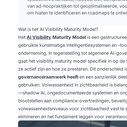
van ad-hocpraktijken tot geoptimaliseerde, vo
om hiaten te identificeren en roadmaps te ontwi
Wat is het AI Visibility Maturity Model?
Het
AI Visibility
Maturity Model
is een gestructure
gebruikte kunstmatige intelligentiesystemen en -to
onderneming. In tegenstelling tot algemene AI-gov
gaat het visibility maturity model specifiek in op 
ze actief zijn en hoe ze presteren. Dit onderscheid 
governanceraamwerk heeft
en een aanzienlijk deel
gebruiken. Volwassenheid in zichtbaarheid is belang
—shadow AI, ongedocumenteerde systemen en ongem
blootstellen aan compliance-overtredingen, beveili
volwassenheidsniveaus voor zichtbaarheid vast te s
elimineren en het fundament leggen voor verantwoor