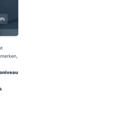
et
nmerken,
coniveau
k