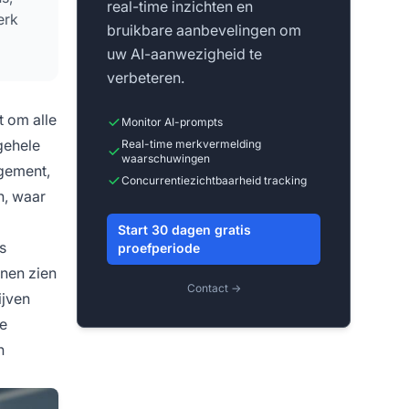
real-time inzichten en
erk
bruikbare aanbevelingen om
uw AI-aanwezigheid te
verbeteren.
t om alle
Monitor AI-prompts
gehele
Real-time merkvermelding
waarschuwingen
agement,
Concurrentiezichtbaarheid tracking
n, waar
Start 30 dagen gratis
s
proefperiode
nnen zien
Contact →
ijven
ke
h