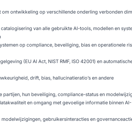
 om ontwikkeling op verschillende onderling verbonden dim
 catalogisering van alle gebruikte AI-tools, modellen en sys
n
ystemen op compliance, beveiliging, bias en operationele ris
egelgeving (EU AI Act, NIST RMF, ISO 42001) en automatisch
keurigheid, drift, bias, hallucinatieratio’s en andere
rde partijen, hun beveiliging, compliance-status en modelwijz
n, datakwaliteit en omgang met gevoelige informatie binnen AI-
n, modelwijzigingen, gebruikersinteracties en governanceacti