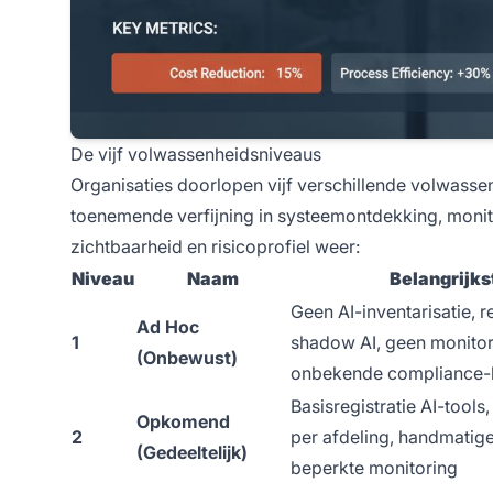
De vijf volwassenheidsniveaus
Organisaties doorlopen vijf verschillende volwasse
toenemende verfijning in systeemontdekking, monit
zichtbaarheid en risicoprofiel weer:
Niveau
Naam
Belangrijk
Geen AI-inventarisatie, r
Ad Hoc
1
shadow AI, geen monitori
(Onbewust)
onbekende compliance-
Basisregistratie AI-tools
Opkomend
2
per afdeling, handmatige
(Gedeeltelijk)
beperkte monitoring