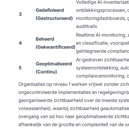
Volledige AI-inventarisa
Gedefinieerd
ontdekkingsprocessen, c
3
(Gestructureerd)
monitoringdashboards,
audittrails
Realtime AI-monitoring,
Beheerd
4
en classificatie, voorspe
(Gekwantificeerd)
geïntegreerde complian
AI-gedreven zichtbaarhe
Geoptimaliseerd
5
systeemontdekking, au
(Continu)
compliancemonitoring, c
Organisaties op niveau 1 werken vrijwel zonder zic
ongecontroleerde implementaties en regelgevingrisi
georganiseerde zichtbaarheid over de meeste syst
volwassenheid, waarbij zichtbaarheid geautomatisee
overgang van ad hoc naar geoptimaliseerde zichtb
afhankelijk van de grootte en complexiteit van de or