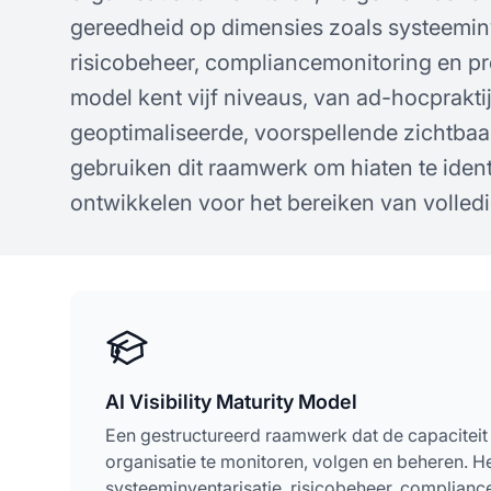
concepten
gereedheid op dimensies zoals systeeminv
risicobeheer, compliancemonitoring en pr
model kent vijf niveaus, van ad-hocpraktij
geoptimaliseerde, voorspellende zichtbaa
gebruiken dit raamwerk om hiaten te iden
ontwikkelen voor het bereiken van volledi
AI Visibility Maturity Model
Een gestructureerd raamwerk dat de capaciteit
organisatie te monitoren, volgen en beheren. 
systeeminventarisatie, risicobeheer, complianc