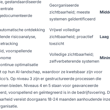
tie, gestandaardiseerde
Georganiseerde
entrale
zichtbaarheid; meeste
Midd
 gedocumenteerde
systemen geïdentificeerd
 automatische ontdekking
Vrijwel volledige
llende risicoanalyse,
zichtbaarheid; proactief
Laag
cetracking
toezicht
id, voorspellende
Volledige zichtbaarheid;
tonome
Mini
zelfverbeterende systemen
ontinue optimalisatie
ht op hun AI-landschap, waardoor ze kwetsbaar zijn voor
co’s. Op niveau 3 zijn er gestructureerde processen die
emen bieden. Niveaus 4 en 5 staan voor geavanceerde
rd, voorspellend en geïntegreerd is in de bedrijfsvoering. 
aarheid vereist doorgaans 18-24 maanden aanhoudende inze
ganisatie.