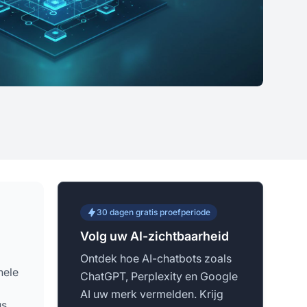
30 dagen gratis proefperiode
Volg uw AI-zichtbaarheid
Ontdek hoe AI-chatbots zoals
hele
ChatGPT, Perplexity en Google
AI uw merk vermelden. Krijg
s,