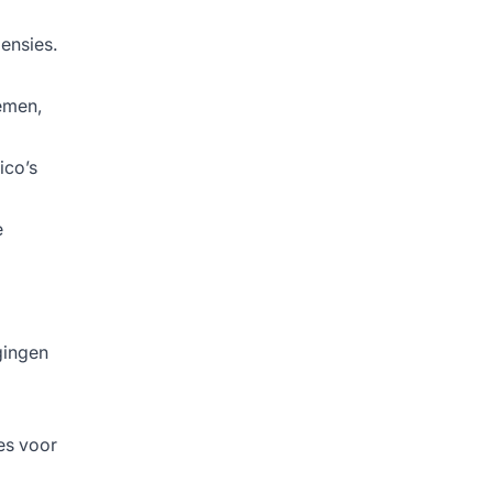
ensies.
temen,
ico’s
e
igingen
es voor