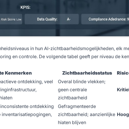
nheidsniveaus in hun AI-zichtbaarheidsmogelijkheden, elk m
oring en controle. De volgende tabel geeft per niveau de ke
ste Kenmerken
Zichtbaarheidsstatus
Risi
eactieve ontdekking, veel
Overal blinde vlekken;
nginfrastructuur,
geen centrale
Kritie
hiaten
zichtbaarheid
, inconsistente ontdekking
Gefragmenteerde
 inventarisatiepogingen,
zichtbaarheid; aanzienlijke
Hoog
hiaten blijven