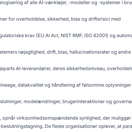
ogisering af alle AI-værktøjer, -modeller og -systemer i bru
mer for overholdelse, sikkerhed, bias og driftsrisici med
gulatoriske krav (EU AI Act, NIST RMF, ISO 42001) og automa
stemers nøjagtighed, drift, bias, hallucinationsrater og andre
djeparts AI-leverandører, deres sikkerhedsniveau, overholdel
 lineage, datakvalitet og håndtering af følsomme oplysninger 
slutninger, modelændringer, brugerinteraktioner og govern
er, opnår virksomhedsomspændende synlighed, der muliggør 
-beslutningstagning. De fleste organisationer oplever, at para