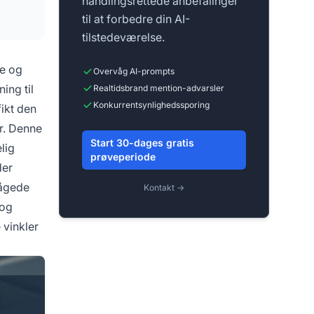
handlingsrettede anbefalinger
til at forbedre din AI-
tilstedeværelse.
ge og
Overvåg AI-prompts
ing til
Realtidsbrand mention-advarsler
Konkurrentsynlighedssporing
ikt den
r. Denne
Start 30-dages gratis
lig
prøveperiode
der
vågede
Kontakt →
 og
 vinkler