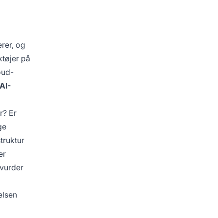
rer, og
tøjer på
oud-
AI-
r? Er
ge
truktur
er
 vurder
elsen