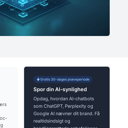
Gratis 30-dages prøveperiode
Spor din AI-synlighed
Opdag, hvordan AI-chatbots
værs
som ChatGPT, Perplexity og
Google AI nævner dit brand. Få
hoc-
realtidsindsigt og
og