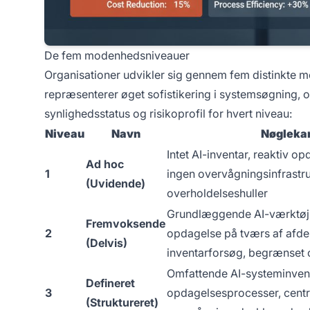
De fem modenhedsniveauer
Organisationer udvikler sig gennem fem distinkte m
repræsenterer øget sofistikering i systemsøgning, o
synlighedsstatus og risikoprofil for hvert niveau:
Niveau
Navn
Nøglekar
Intet AI-inventar, reaktiv o
Ad hoc
1
ingen overvågningsinfrastru
(Uvidende)
overholdelseshuller
Grundlæggende AI-værktøjs
Fremvoksende
2
opdagelse på tværs af afdel
(Delvis)
inventarforsøg, begrænset
Omfattende AI-systeminvent
Defineret
3
opdagelsesprocesser, centr
(Struktureret)