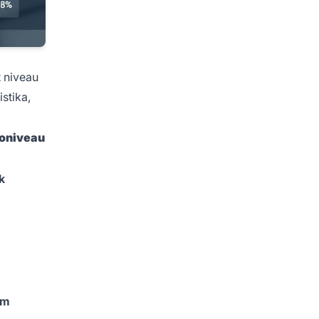
t niveau
stika,
koniveau
k
em