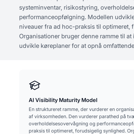
koncepter om AI-synlighed
spø
systeminventar, risikostyring, overholde
performanceopfølgning. Modellen udvikl
niveauer fra ad hoc-praksis til optimeret, 
Organisationer bruger denne ramme til at 
udvikle køreplaner for at opnå omfattende 
AI Visibility Maturity Model
En struktureret ramme, der vurderer en organisa
af virksomheden. Den vurderer parathed på tvær
overholdelsesovervågning og performanceopføl
praksis til optimeret, forudsigelig synlighed. O