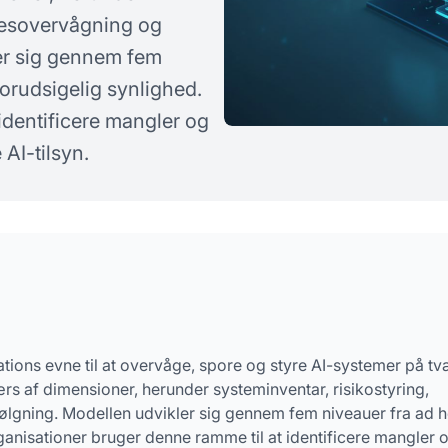
rgsmål
lsesovervågning og
er sig gennem fem
forudsigelig synlighed.
identificere mangler og
AI-tilsyn.
tions evne til at overvåge, spore og styre AI-systemer på t
s af dimensioner, herunder systeminventar, risikostyring,
gning. Modellen udvikler sig gennem fem niveauer fra ad 
rganisationer bruger denne ramme til at identificere mangler 