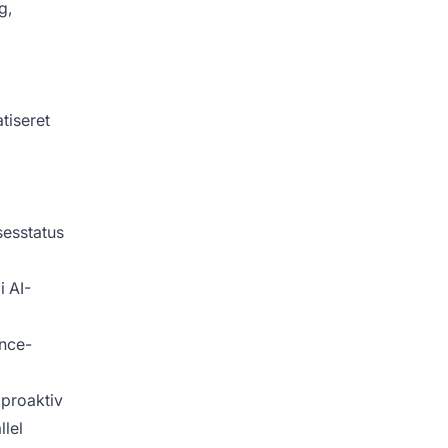
g,
tiseret
sesstatus
i AI-
ance-
proaktiv
llel