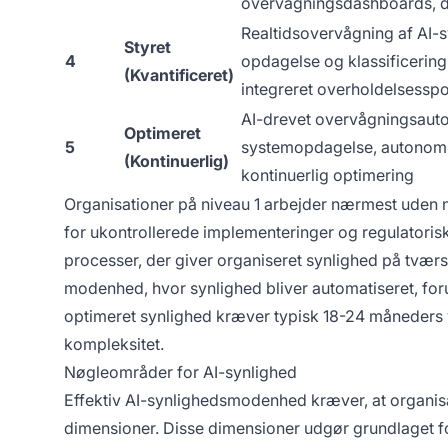
overvågningsdashboards, d
Realtidsovervågning af AI-s
Styret
4
opdagelse og klassificering,
(Kvantificeret)
integreret overholdelsessp
AI-drevet overvågningsauto
Optimeret
5
systemopdagelse, autonom 
(Kontinuerlig)
kontinuerlig optimering
Organisationer på niveau 1 arbejder nærmest uden
for ukontrollerede implementeringer og regulatorisk
processer, der giver organiseret synlighed på tværs
modenhed, hvor synlighed bliver automatiseret, forud
optimeret synlighed kræver typisk 18-24 måneders 
kompleksitet.
Nøgleområder for AI-synlighed
Effektiv AI-synlighedsmodenhed kræver, at organis
dimensioner. Disse dimensioner udgør grundlaget fo