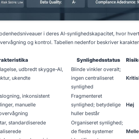
odenhedsniveauer i deres AI-synlighedskapacitet, hvor hver
vervågning og kontrol. Tabellen nedenfor beskriver karakteri
akteristika
Synlighedsstatus
Risi
pdagelse, udbredt skygge-AI,
Blinde vinkler overalt;
ktur, ukendte
ingen centraliseret
Kritis
synlighed
logning, inkonsistent
Fragmenteret
inger, manuelle
synlighed; betydelige
Høj
 overvågning
huller består
ar, standardiserede
Organiseret synlighed;
aliserede
de fleste systemer
Mell