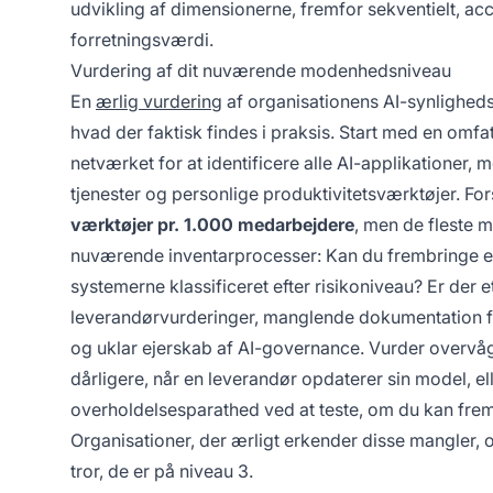
udvikling af dimensionerne, fremfor sekventielt, a
forretningsværdi.
Vurdering af dit nuværende modenhedsniveau
En
ærlig vurdering
af organisationens AI-synlighed
hvad der faktisk findes i praksis. Start med en omf
netværket for at identificere alle AI-applikationer,
tjenester og personlige produktivitetsværktøjer. For
værktøjer pr. 1.000 medarbejdere
, men de fleste 
nuværende inventarprocesser: Kan du frembringe en 
systemerne klassificeret efter risikoniveau? Er der 
leverandørvurderinger, manglende dokumentation f
og uklar ejerskab af AI-governance. Vurder overvå
dårligere, når en leverandør opdaterer sin model, el
overholdelsesparathed ved at teste, om du kan frem
Organisationer, der ærligt erkender disse mangler, o
tror, de er på niveau 3.