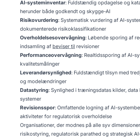
AI-systeminventar
: Fuldstændig opdagelse og katal
herunder både godkendt og skygge-AI
Risikovurdering
: Systematisk vurdering af AI-syste
dokumenterede risikoklassifikationer
Overholdelsesovervågning
: Løbende sporing af re
indsamling af
beviser til
revisioner
Performanceovervågning
: Realtidssporing af AI-sy
kvalitetsmålinger
Leverandørsynlighed
: Fuldstændigt tilsyn med tre
og modelændringer
Datastyring
: Synlighed i træningsdatas kilder, data
systemer
Revisionsspor
: Omfattende logning af AI-systembe
aktiviteter for regulatorisk overholdelse
Organisationer, der modnes på alle syv dimension
risikostyring, regulatorisk parathed og strategisk AI