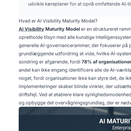
udvikle køreplaner for at opnå omfattende AI-ti
Hvad er AI Visibility Maturity Model?
AI Visibility
Maturity Model
er en struktureret ramm
opretholde tilsyn med alle kunstige intelligenssyst
generelle AI-governancerammer, der fokuserer på po
grundlæggende udfordring at vide, hvilke AI-system
sondring er afgørende, fordi
78% af organisatione
andel kan ikke engang identificere alle de AI-vær
noget, fordi organisationer ikke kan styre det, d
implementeringer skaber blinde vinkler, der udsætt
driftsfejl. Ved at etablere klare synlighedsmodenhe
og opbygge det overvågningsgrundlag, der er nødvend