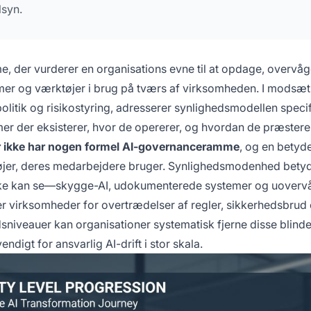
lsyn.
e, der vurderer en organisations evne til at opdage, overvå
emer og værktøjer i brug på tværs af virksomheden. I modsætn
litik og risikostyring, adresserer synlighedsmodellen specif
er der eksisterer, hvor de opererer, og hvordan de præstere
r ikke har nogen formel AI-governanceramme
, og en betyde
ktøjer, deres medarbejdere bruger. Synlighedsmodenhed bety
e ikke kan se—skygge-AI, udokumenterede systemer og uover
er virksomheder for overtrædelser af regler, sikkerhedsbrud
dsniveauer kan organisationer systematisk fjerne disse blinde
igt for ansvarlig AI-drift i stor skala.