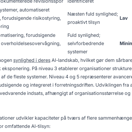
okumenterede revisionsspor
identificeret
ystemer, automatiseret
Næsten fuld synlighed;
 forudsigende risikostyring,
Lav
proaktivt tilsyn
oring
matisering, forudsigende
Fuld synlighed;
overholdelsesovervågning,
selvforbedrende
Mini
systemer
 nogen
synlighed i deres
AI-landskab, hvilket gør dem sårbar
 eksponering. På niveau 3 etablerer organisationer struktur
 af de fleste systemer. Niveau 4 og 5 repræsenterer avancer
sigende og integreret i forretningsdriften. Udviklingen fra a
vedvarende indsats, afhængigt af organisationsstørrelse og
ationer udvikler kapaciteter på tværs af flere sammenhæng
r omfattende AI-tilsyn: