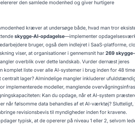
ccelererer den samlede modenhed og giver hurtigere
smodenhed kræver at undersøge både, hvad man tror eksiste
attende
skygge-AI-opdagelse
—implementer opdagelsesværk
 medarbejdere bruger, også dem indlejret i SaaS-platforme, cl
skning viser, at organisationer i gennemsnit har
269 skygge-
mangler overblik over dette landskab. Vurder dernæst jeres
komplet liste over alle AI-systemer i brug inden for 48 time
et centralt lager? Almindelige mangler inkluderer ufuldstændi
or implementerede modeller, manglende overvågningsinfras
gningskapaciteten: Kan du opdage, når et AI-system præster
ler når følsomme data behandles af et AI-værktøj? Slutteligt,
bringe revisionsbevis til myndigheder inden for kravene.
pdager typisk, at de opererer på niveau 1 eller 2, selvom led