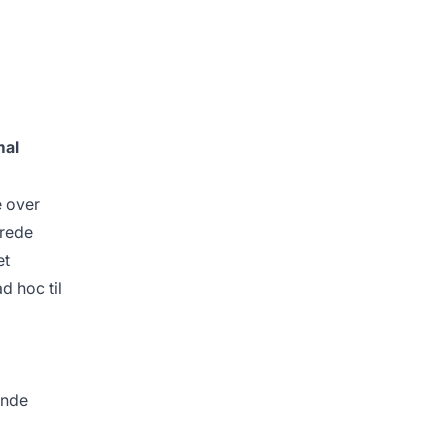
mal
e over
erede
et
d hoc til
ende