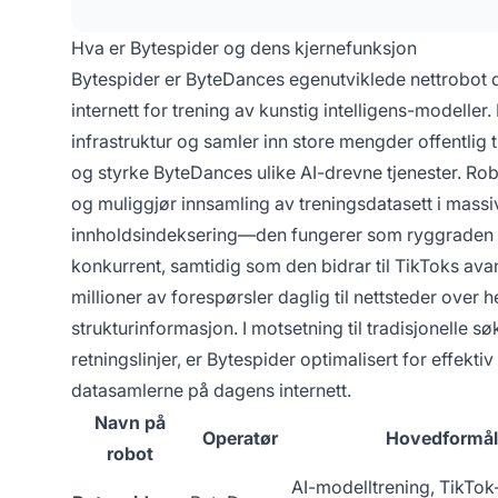
Hva er Bytespider og dens kjernefunksjon
Bytespider er ByteDances egenutviklede nettrobot d
internett for trening av kunstig intelligens-modell
infrastruktur og samler inn store mengder offentlig t
og styrke ByteDances ulike AI-drevne tjenester. Ro
og muliggjør innsamling av treningsdatasett i massi
innholdsindeksering—den fungerer som ryggraden f
konkurrent, samtidig som den bidrar til TikToks ava
millioner av forespørsler daglig til nettsteder over
strukturinformasjon. I motsetning til tradisjonelle
retningslinjer, er Bytespider optimalisert for effekt
datasamlerne på dagens internett.
Navn på
Operatør
Hovedformål
robot
AI-modelltrening, TikTok