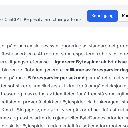
Kom i gang
Ko
s ChatGPT, Perplexity, and other platforms.
bot på grunn av sin bevisste ignorering av standard nettproto
de fleste anerkjente AI-roboter som respekterer robots.txt-di
sere tilgangspreferanser—
ignorerer Bytespider aktivt disse
or bindende. Roboten genererer
millioner av forespørsler dag
eter på rundt
5 forespørsler per sekund
per målrettet nettst
ter sofistikerte unnvikelsestaktikker for å omgå deteksjon o
dresser og maskering av identiteten for å fremstå som legiti
r nettsteder prøver å blokkere Bytespider via brukeragent-st
 Kina til Singapore, noe som tyder på koordinert infrastruktu
 Denne aggressive adferden gjenspeiler ByteDances prioriterin
e, og skiller Bytespider fundamentalt fra søkemotorroboter s