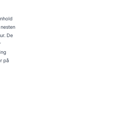
nnhold
 nesten
ur. De
r
ing
r på