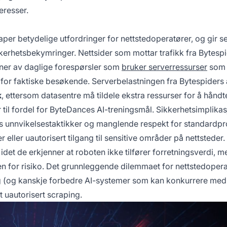
eresser.
per betydelige utfordringer for nettstedoperatører, og gir s
kkerhetsbekymringer. Nettsider som mottar trafikk fra Bytesp
oner av daglige forespørsler som
bruker serverressurser
som 
 for faktiske besøkende. Serverbelastningen fra Bytespiders a
k
, ettersom datasentre må tildele ekstra ressurser for å håndt
 til fordel for ByteDances AI-treningsmål. Sikkerhetsimplika
s unnvikelsestaktikker og manglende respekt for standardpr
r eller uautorisert tilgang til sensitive områder på nettstede
idet de erkjenner at roboten ikke tilfører forretningsverdi, m
ren for risiko. Det grunnleggende dilemmaet for nettstedopera
ning (og kanskje forbedre AI-systemer som kan konkurrere me
t uautorisert scraping.