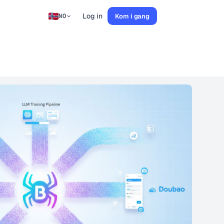
Log in
Kom i gang
NO