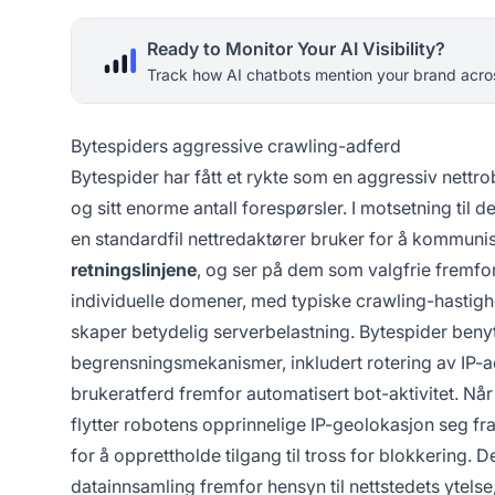
Ready to Monitor Your AI Visibility?
Track how AI chatbots mention your brand acros
Bytespiders aggressive crawling-adferd
Bytespider har fått et rykte som en aggressiv nettro
og sitt enorme antall forespørsler. I motsetning til 
en standardfil nettredaktører bruker for å kommuni
retningslinjene
, og ser på dem som valgfrie fremf
individuelle domener, med typiske crawling-hastigh
skaper betydelig serverbelastning. Bytespider benyt
begrensningsmekanismer, inkludert rotering av IP-a
brukeratferd fremfor automatisert bot-aktivitet. Nå
flytter robotens opprinnelige IP-geolokasjon seg fra
for å opprettholde tilgang til tross for blokkering.
datainnsamling fremfor hensyn til nettstedets ytels