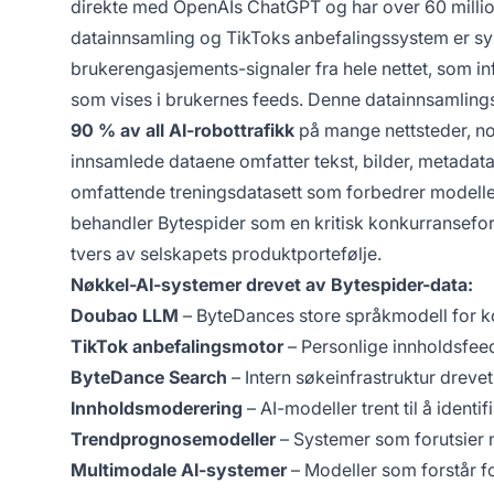
direkte med OpenAIs ChatGPT og har over 60 millio
datainnsamling og TikToks anbefalingssystem er s
brukerengasjements-signaler fra hele nettet, som 
som vises i brukernes feeds. Denne datainnsamlings
90 % av all AI-robottrafikk
på mange nettsteder, no
innsamlede dataene omfatter tekst, bilder, metadata
omfattende treningsdatasett som forbedrer modelle
behandler Bytespider som en kritisk konkurransefor
tvers av selskapets produktportefølje.
Nøkkel-AI-systemer drevet av Bytespider-data:
Doubao LLM
– ByteDances store språkmodell for k
TikTok anbefalingsmotor
– Personlige innholdsfe
ByteDance Search
– Intern søkeinfrastruktur drevet
Innholdsmoderering
– AI-modeller trent til å ident
Trendprognosemodeller
– Systemer som forutsier 
Multimodale AI-systemer
– Modeller som forstår f