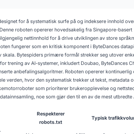
esignet for å systematisk surfe på og indeksere innhold ove
er. Denne roboten opererer hovedsakelig fra Singapore-basert
ilgjengelig nettinnhold for å drive utviklingen av store språk
boten fungerer som en kritisk komponent i ByteDances datapi
v skala. Bytespiders primære formål strekker seg utover enk
or trening av AI-systemer, inkludert Doubao, ByteDances 
nserte anbefalingsalgoritmer. Roboten opererer kontinuerlig 
 hele verden, hvor den systematisk trekker ut tekst, metadata 
 søkemotorroboter som prioriterer brukeropplevelse og nettste
iv datainnsamling, noe som gjør den til en av de mest utbredte 
Respekterer
Typisk trafikkvol
robots.txt
-