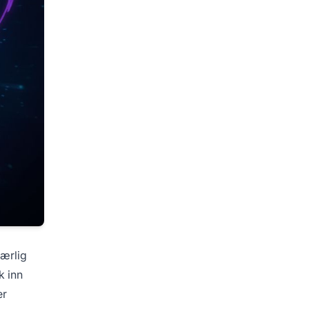
ærlig
k inn
er