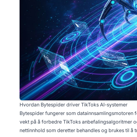
Hvordan Bytespider driver TikToks AI-systemer
Bytespider fungerer som datainnsamlingsmotoren 
vekt på å forbedre TikToks anbefalingsalgoritmer o
nettinnhold som deretter behandles og brukes til 