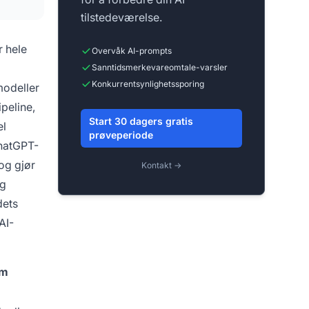
tilstedeværelse.
r hele
Overvåk AI-prompts
Sanntidsmerkevareomtale-varsler
Konkurrentsynlighetssporing
modeller
peline,
Start 30 dagers gratis
el
prøveperiode
ChatGPT-
og gjør
Kontakt →
og
dets
AI-
um