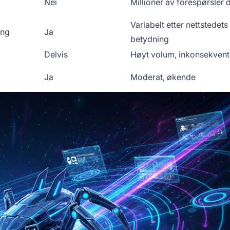
Nei
Millioner av forespørsler 
Variabelt etter nettstedets
ing
Ja
betydning
Delvis
Høyt volum, inkonsekvent
Ja
Moderat, økende