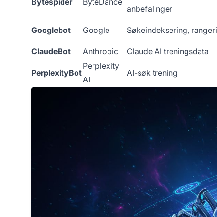
Bytespider
ByteDance
anbefalinger
Googlebot
Google
Søkeindeksering, ranger
ClaudeBot
Anthropic
Claude AI treningsdata
Perplexity
PerplexityBot
AI-søk trening
AI