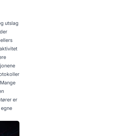
eg utslag
ider
ellers
ktivitet
ere
sjonene
otokoller
r. Mange
en
tører er
d egne