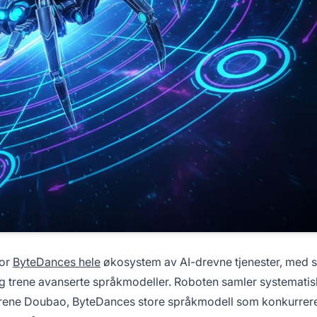
for
ByteDances hele
økosystem av AI-drevne tjenester, med s
g trene avanserte språkmodeller. Roboten samler systematis
å trene Doubao, ByteDances store språkmodell som konkurrer