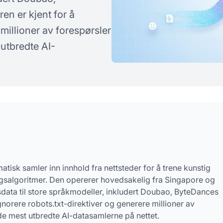
 på vanlige spørsmål
n er kjent for å
millioner av forespørsler
 utbredte AI-
isk samler inn innhold fra nettsteder for å trene kunstig
ngsalgoritmer. Den opererer hovedsakelig fra Singapore og
gsdata til store språkmodeller, inkludert Doubao, ByteDances
norere robots.txt-direktiver og generere millioner av
 de mest utbredte AI-datasamlerne på nettet.