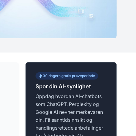
30 dagers gratis prøveperiode
Spor din AI-synlighet
Oppdag hvordan AI-chatbots
som ChatGPT, Perplexity og
Google AI nevner merkevaren
din. Få sanntidsinnsikt og
handlingsrettede anbefalinger
for å forbedre din AI-