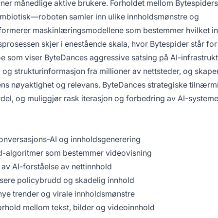
ner månedlige aktive brukere. Forholdet mellom Bytespiders
ymbiotisk—roboten samler inn ulike innholdsmønstre og
informerer maskinlæringsmodellene som bestemmer hvilket i
prosessen skjer i enestående skala, hvor Bytespider står for
e som viser ByteDances aggressive satsing på AI-infrastrukt
 og strukturinformasjon fra millioner av nettsteder, og skape
ns nøyaktighet og relevans. ByteDances strategiske tilnærm
del, og muliggjør rask iterasjon og forbedring av AI-systeme
onversasjons-AI og innholdsgenerering
ed-algoritmer som bestemmer videovisning
 av AI-forståelse av nettinnhold
ifisere policybrudd og skadelig innhold
nye trender og virale innholdsmønstre
orhold mellom tekst, bilder og videoinnhold