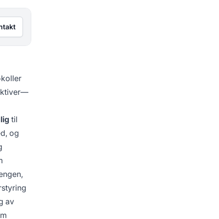
ntakt
koller
rektiver—
lig
til
ed, og
g
m
rengen,
rstyring
g av
om