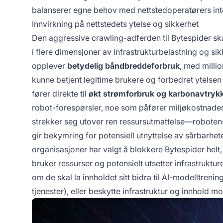
balanserer egne behov med nettstedoperatørers int
Innvirkning på nettstedets ytelse og sikkerhet
Den aggressive crawling-adferden til Bytespider ska
i flere dimensjoner av infrastrukturbelastning og si
opplever
betydelig båndbreddeforbruk
, med milli
kunne betjent legitime brukere og forbedret ytelsen
fører direkte til
økt strømforbruk og karbonavtryk
robot-forespørsler, noe som påfører miljøkostnader
strekker seg utover ren ressursutmattelse—roboten
gir bekymring for potensiell utnyttelse av sårbarhete
organisasjoner har valgt å blokkere Bytespider helt, 
bruker ressurser og potensielt utsetter infrastruktu
om de skal la innholdet sitt bidra til AI-modelltre
tjenester), eller beskytte infrastruktur og innhold mo