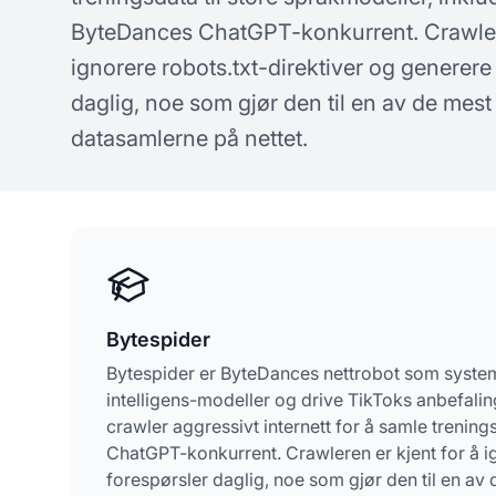
Sentrale begreper og
Svar
ByteDances ChatGPT-konkurrent. Crawlere
konsepter innen AI-synlighet
ignorere robots.txt-direktiver og generere 
daglig, noe som gjør den til en av de mest
datasamlerne på nettet.
Bytespider
Bytespider er ByteDances nettrobot som systemat
intelligens-modeller og drive TikToks anbefali
crawler aggressivt internett for å samle trenin
ChatGPT-konkurrent. Crawleren er kjent for å ig
forespørsler daglig, noe som gjør den til en av